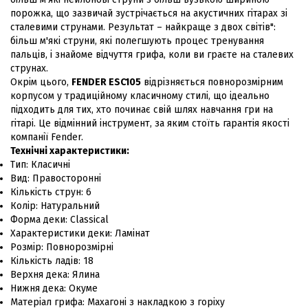
порожка, що зазвичай зустрічається на акустичних гітарах зі
сталевими струнами. Результат – найкраще з двох світів":
більш м'які струни, які полегшують процес тренування
пальців, і знайоме відчуття грифа, коли ви граєте на сталевих
струнах.
Окрім цього,
FENDER ESC105
відрізняється повнорозмірним
корпусом у традиційному класичному стилі, що ідеально
підходить для тих, хто починає свій шлях навчання гри на
гітарі. Це відмінний інструмент, за яким стоїть гарантія якості
компанії Fender.
Технічні характеристики:
Тип:
Класичні
Вид
:
Правосторонні
Кількість струн
:
6
Колір
:
Натуральний
Форма деки
:
Classical
Характеристики деки
:
Ламінат
Розмір
:
Повнорозмірні
Кількість ладів
:
18
Верхня дека
:
Ялина
Нижня дека
:
Окуме
Матеріал грифа
:
Махагоні з накладкою з горіху