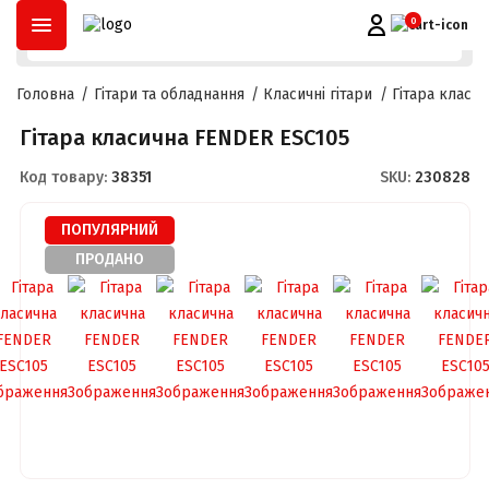
ОПЛАТА ЧАСТИНАМИ
ДО
3 МІСЯЦІВ
ТА
РОЗСТРОЧКА
ДО
2
0
Головна
Гітари та обладнання
Класичні гітари
Гітара класи
Гітара класична FENDER ESC105
Код товару:
38351
SKU:
230828
ПОПУЛЯРНИЙ
ПРОДАНО