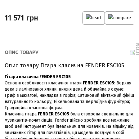
11 571 грн
ОПИС ТОВАРУ
Опис товару Гітара класична FENDER ESC105
Гітара класична FENDER ESC105
Основні особливості класичної гітари
FENDER ESC105
: Верхня
дека з ламінованої ялини, нижня дека й обичайка з окуме;
Гриф з махагоні, накладка з горіха; Сатиновий вінтажний фініш
натурального кольору; Нікельована та перлоїдна фурнітура;
Традиційна класична форма.
Класична гітара
FENDER ESC105
була створена спеціально для
музикантів-початківців. Fender дійсно зробили все можливе,
щоб цей інструмент був ідеальним для новачків. На відміну від
звичайних гітар для початківців, ця модель поєднує в собі
більш м'які нейлонові струни з більш вузькою шириною