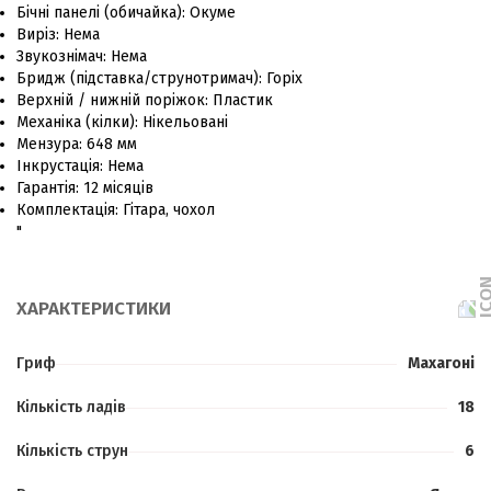
Бічні панелі (обичайка)
:
Окуме
Виріз
:
Нема
Звукознімач
:
Нема
Бридж (підставка/струнотримач)
:
Горіх
Верхній / нижній поріжок
:
Пластик
Механіка (кілки)
:
Нікельовані
Мензура
:
648 мм
Інкрустація
:
Нема
Гарантія
:
12 місяців
Комплектація
:
Гітара, чохол
"
ХАРАКТЕРИСТИКИ
Гриф
Махагоні
Кількість ладів
18
Кількість струн
6