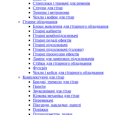
Стреплоки і тримачі для ременів
Струни для гітар
Тюнери і метрономи
Чохли і кофри для гітар
Гітарне обладнання
Блоки живлення для гітарного обладнання
Гітарні кабінети
Гітарні комбопідсилювачі
Гітарні педалі ефектів
Гітарні підсилювачі
Гітарні підсилювачі (голови)
Гітарні процесори ефектів
Лампи для лампових підсилювачів
Стійки для гітарного обладнання
Футсвіч
Чохли і кейси для гітарного обладнання
Комплектуючі для гітар
Бриджі, тремоло для гітар
Гвинти
Звукознімачі для гітар
Кілкова механіка для гітар
Перемикачі
Пікгарди, накладки, панелі
Поріжки
Потенціометри, ручки