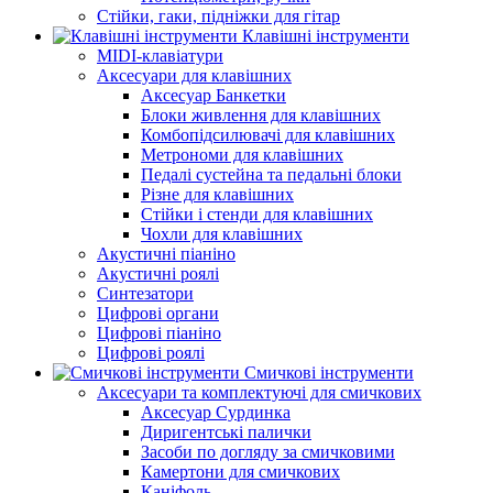
Стійки, гаки, підніжки для гітар
Клавішні інструменти
MIDI-клавіатури
Аксесуари для клавішних
Аксесуар Банкетки
Блоки живлення для клавішних
Комбопідсилювачі для клавішних
Метрономи для клавішних
Педалі сустейна та педальні блоки
Різне для клавішних
Стійки і стенди для клавішних
Чохли для клавішних
Акустичні піаніно
Акустичні роялі
Синтезатори
Цифрові органи
Цифрові піаніно
Цифрові роялі
Смичкові інструменти
Аксесуари та комплектуючі для смичкових
Аксесуар Сурдинка
Диригентські палички
Засоби по догляду за смичковими
Камертони для смичкових
Каніфоль