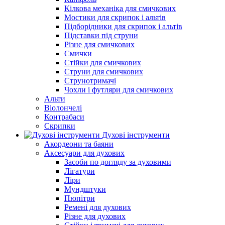
Кілкова механіка для смичкових
Мостики для скрипок і альтів
Підборiдники для скрипок і альтів
Підставки під струни
Різне для смичкових
Смички
Стійки для смичкових
Струни для смичкових
Струнотримачі
Чохли і футляри для смичкових
Альти
Віолончелі
Контрабаси
Скрипки
Духові інструменти
Акордеони та баяни
Аксесуари для духових
Засоби по догляду за духовими
Лігатури
Ліри
Мундштуки
Пюпітри
Ремені для духових
Різне для духових