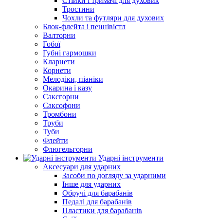
Стійки і тримачі для духових
Тростини
Чохли та футляри для духових
Блок-флейта і пеннівістл
Валторни
Гобої
Губні гармошки
Кларнети
Корнети
Мелодіки, піаніки
Окарина і казу
Саксгорни
Саксофони
Тромбони
Труби
Туби
Флейти
Флюгельгорни
Ударні інструменти
Аксесуари для ударних
Засоби по догляду за ударними
Інше для ударних
Обручі для барабанів
Педалі для барабанів
Пластики для барабанів