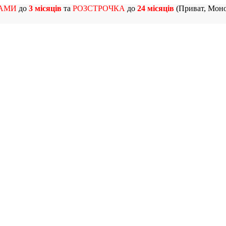
АМИ
до
3 місяців
та
РОЗСТРОЧКА
до
24 місяців
(Приват, Моно