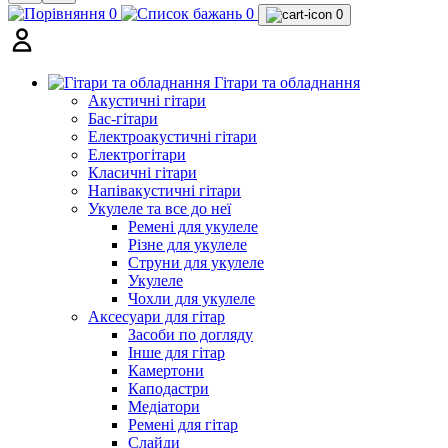
0
0
0
Гітари та обладнання
Акустичні гітари
Бас-гітари
Електроакустичні гітари
Електрогітари
Класичні гітари
Напівакустичні гітари
Укулеле та все до неї
Ремені для укулеле
Різне для укулеле
Струни для укулеле
Укулеле
Чохли для укулеле
Аксесуари для гітар
Засоби по догляду
Інше для гітар
Камертони
Каподастри
Медіатори
Ремені для гітар
Слайди