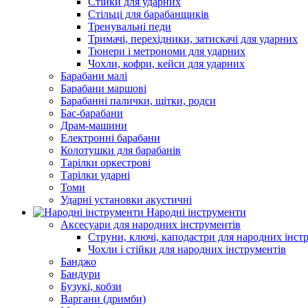
Стійки для ударних
Стільці для барабанщиків
Тренувальні педи
Тримачі, перехідники, затискачі для ударних
Тюнери і метрономи для ударних
Чохли, кофри, кейси для ударних
Барабани малі
Барабани маршові
Барабанні палички, щітки, родси
Бас-барабани
Драм-машини
Електронні барабани
Колотушки для барабанів
Тарілки оркестрові
Тарілки ударні
Томи
Ударні установки акустичні
Народні інструменти
Аксесуари для народних інструментів
Струни, ключі, каподастри для народних інст
Чохли і стійки для народних інструментів
Банджо
Бандури
Бузукі, кобзи
Варгани (дримби)