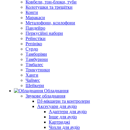
Ковбели, тон-блоки, туби
Колотушки та трещітки
Конги
Маракаси
Металофони, ксилофони
Пандейро
Перкусійні набори
Рейнстіки
Репініко
Сурдо
Тамборіми
Тамбурини
Тімбалес
Трикутники
Ханги
Чаймес
Шейкери
Обладнання
Звукове обладнання
DJ-мікшери та контролери
Аксесуари для аудіо
Адаптери для аудіо
Інше для аудіо
Картриджі
Чохли для аудіо