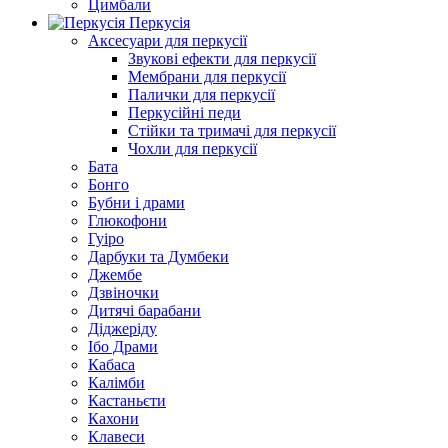
Цимбали
Перкусія
Аксесуари для перкусії
Звукові ефекти для перкусії
Мембрани для перкусії
Палички для перкусії
Перкусійні педи
Стійки та тримачі для перкусії
Чохли для перкусії
Бата
Бонго
Бубни і драми
Глюкофони
Гуіро
Дарбуки та Думбеки
Джембе
Дзвіночки
Дитячі барабани
Діджеріду
Ібо Драми
Кабаса
Калімби
Кастаньєти
Кахони
Клавеси