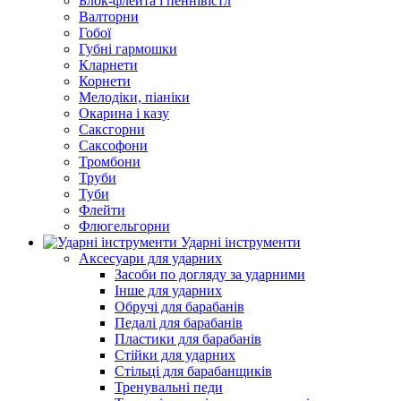
Блок-флейта і пеннівістл
Валторни
Гобої
Губні гармошки
Кларнети
Корнети
Мелодіки, піаніки
Окарина і казу
Саксгорни
Саксофони
Тромбони
Труби
Туби
Флейти
Флюгельгорни
Ударні інструменти
Аксесуари для ударних
Засоби по догляду за ударними
Інше для ударних
Обручі для барабанів
Педалі для барабанів
Пластики для барабанів
Стійки для ударних
Стільці для барабанщиків
Тренувальні педи