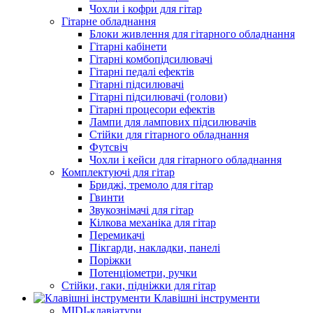
Чохли і кофри для гітар
Гітарне обладнання
Блоки живлення для гітарного обладнання
Гітарні кабінети
Гітарні комбопідсилювачі
Гітарні педалі ефектів
Гітарні підсилювачі
Гітарні підсилювачі (голови)
Гітарні процесори ефектів
Лампи для лампових підсилювачів
Стійки для гітарного обладнання
Футсвіч
Чохли і кейси для гітарного обладнання
Комплектуючі для гітар
Бриджі, тремоло для гітар
Гвинти
Звукознімачі для гітар
Кілкова механіка для гітар
Перемикачі
Пікгарди, накладки, панелі
Поріжки
Потенціометри, ручки
Стійки, гаки, підніжки для гітар
Клавішні інструменти
MIDI-клавіатури