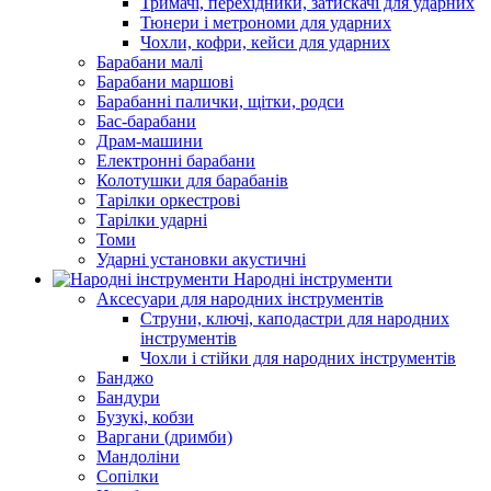
Тримачі, перехідники, затискачі для ударних
Тюнери і метрономи для ударних
Чохли, кофри, кейси для ударних
Барабани малі
Барабани маршові
Барабанні палички, щітки, родси
Бас-барабани
Драм-машини
Електронні барабани
Колотушки для барабанів
Тарілки оркестрові
Тарілки ударні
Томи
Ударні установки акустичні
Народні інструменти
Аксесуари для народних інструментів
Струни, ключі, каподастри для народних
інструментів
Чохли і стійки для народних інструментів
Банджо
Бандури
Бузукі, кобзи
Варгани (дримби)
Мандоліни
Сопілки