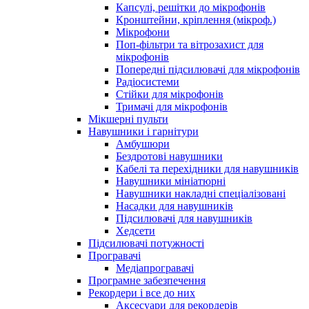
Капсулі, решітки до мікрофонів
Кронштейни, кріплення (мікроф.)
Мікрофони
Поп-фільтри та вітрозахист для
мікрофонів
Попередні підсилювачі для мікрофонів
Радіосистеми
Стійки для мікрофонів
Тримачі для мікрофонів
Мікшерні пульти
Навушники і гарнітури
Амбушюри
Бездротові навушники
Кабелі та перехідники для навушників
Навушники мініатюрні
Навушники накладні спеціалізовані
Насадки для навушників
Підсилювачі для навушників
Хедсети
Підсилювачі потужності
Програвачі
Медіапрогравачі
Програмне забезпечення
Рекордери і все до них
Аксесуари для рекордерів