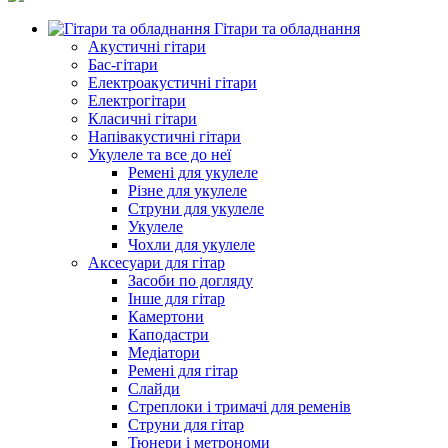
Гітари та обладнання
Акустичні гітари
Бас-гітари
Електроакустичні гітари
Електрогітари
Класичні гітари
Напівакустичні гітари
Укулеле та все до неї
Ремені для укулеле
Різне для укулеле
Струни для укулеле
Укулеле
Чохли для укулеле
Аксесуари для гітар
Засоби по догляду
Інше для гітар
Камертони
Каподастри
Медіатори
Ремені для гітар
Слайди
Стреплоки і тримачі для ременів
Струни для гітар
Тюнери і метрономи