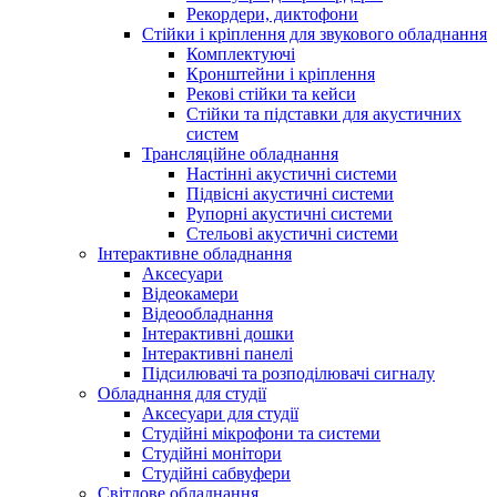
Рекордери, диктофони
Стійки і кріплення для звукового обладнання
Комплектуючі
Кронштейни і кріплення
Рекові стійки та кейси
Стійки та підставки для акустичних
систем
Трансляційне обладнання
Настінні акустичні системи
Підвісні акустичні системи
Рупорні акустичні системи
Стельові акустичні системи
Інтерактивне обладнання
Аксесуари
Відеокамери
Відеообладнання
Інтерактивні дошки
Інтерактивні панелі
Підсилювачі та розподілювачі сигналу
Обладнання для студії
Аксесуари для студії
Студійні мікрофони та системи
Студійні монітори
Студійні сабвуфери
Світлове обладнання