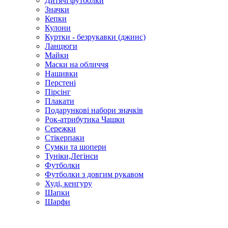
Дитячі футболки
Значки
Кепки
Кулони
Куртки - безрукавки (джинс)
Ланцюги
Майки
Маски на обличчя
Нашивки
Перстені
Пірсінг
Плакати
Подарункові набори значків
Рок-атрибутика Чашки
Сережки
Стікерпаки
Сумки та шопери
Туніки,Легінси
Футболки
Футболки з довгим рукавом
Худі, кенгуру
Шапки
Шарфи