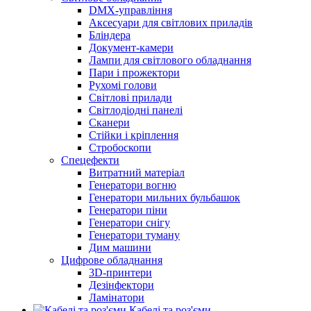
DMX-управління
Аксесуари для світлових приладів
Бліндера
Документ-камери
Лампи для світлового обладнання
Пари і прожектори
Рухомі голови
Світлові прилади
Світлодіодні панелі
Сканери
Стійки і кріплення
Стробоскопи
Спецефекти
Витратний матеріал
Генератори вогню
Генератори мильних бульбашок
Генератори піни
Генератори снігу
Генератори туману
Дим машини
Цифрове обладнання
3D-принтери
Дезінфектори
Ламінатори
Кабелі та роз'єми