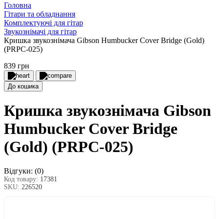
Головна
Гітари та обладнання
Комплектуючі для гітар
Звукознімачі для гітар
Кришка звукознімача Gibson Humbucker Cover Bridge (Gold)
(PRPC-025)
839 грн
До кошика
Кришка звукознімача Gibson
Humbucker Cover Bridge
(Gold) (PRPC-025)
Відгуки:
(0)
Код товару:
17381
SKU:
226520