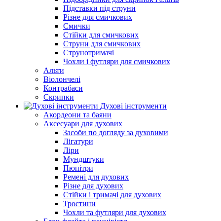
Підставки під струни
Різне для смичкових
Смички
Стійки для смичкових
Струни для смичкових
Струнотримачі
Чохли і футляри для смичкових
Альти
Віолончелі
Контрабаси
Скрипки
Духові інструменти
Акордеони та баяни
Аксесуари для духових
Засоби по догляду за духовими
Лігатури
Ліри
Мундштуки
Пюпітри
Ремені для духових
Різне для духових
Стійки і тримачі для духових
Тростини
Чохли та футляри для духових