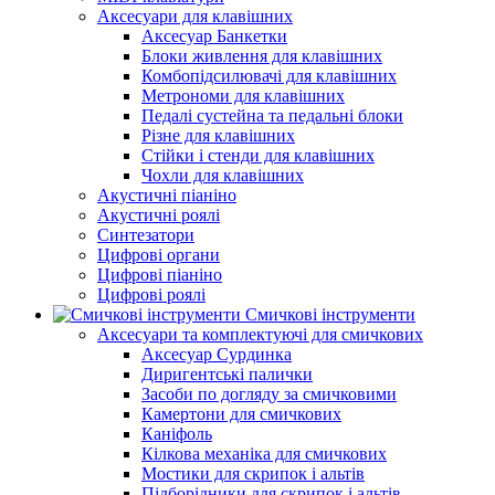
Аксесуари для клавішних
Аксесуар Банкетки
Блоки живлення для клавішних
Комбопідсилювачі для клавішних
Метрономи для клавішних
Педалі сустейна та педальні блоки
Різне для клавішних
Стійки і стенди для клавішних
Чохли для клавішних
Акустичні піаніно
Акустичні роялі
Синтезатори
Цифрові органи
Цифрові піаніно
Цифрові роялі
Смичкові інструменти
Аксесуари та комплектуючі для смичкових
Аксесуар Сурдинка
Диригентські палички
Засоби по догляду за смичковими
Камертони для смичкових
Каніфоль
Кілкова механіка для смичкових
Мостики для скрипок і альтів
Підборiдники для скрипок і альтів