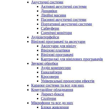
Акустичні системи
Активні акустичні системи
Динаміки
Лінійні масиви
Пасивні акустичні системи
Портативні акустичні системи
Сабвуфери
Сценічні монітори
Аудіоінтерфейси
Вінілові програвачі та аксесуари
Аксесуари для вінілу
Вінілові платівки
Вінілові програвачі
Картриджі для вінілових програвачів
Звукові обробки
Аудіо компресори
Еквалайзери
Кросовери
Універсальні процесори ефектів
Караоке системи та все для них
Комутаційне обладнання
Директ-бокси
Сплітери
Мікрофони та все до них
Блоки живлення