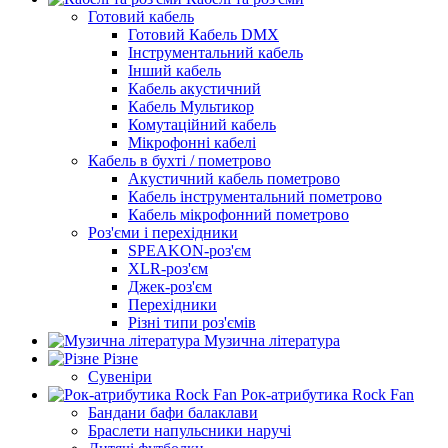
Готовий кабель
Готовий Кабель DMX
Інструментальний кабель
Інший кабель
Кабель акустичний
Кабель Мультикор
Комутаційний кабель
Мікрофонні кабелі
Кабель в бухті / пометрово
Акустичний кабель пометрово
Кабель інструментальний пометрово
Кабель мікрофонний пометрово
Роз'єми і перехідники
SPEAKON-роз'єм
XLR-роз'єм
Джек-роз'єм
Перехідники
Різні типи роз'ємів
Музична література
Різне
Сувеніри
Рок-атрибутика Rock Fan
Бандани бафи балаклави
Браслети напульсники наручі