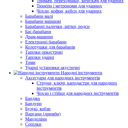
Тримачі, перехідники, затискачі для ударних
Тюнери і метрономи для ударних
Чохли, кофри, кейси для ударних
Барабани малі
Барабани маршові
Барабанні палички, щітки, родси
Бас-барабани
Драм-машини
Електронні барабани
Колотушки для барабанів
Тарілки оркестрові
Тарілки ударні
Томи
Ударні установки акустичні
Народні інструменти
Аксесуари для народних інструментів
Струни, ключі, каподастри для народних
інструментів
Чохли і стійки для народних інструментів
Банджо
Бандури
Бузукі, кобзи
Варгани (дримби)
Мандоліни
Сопілки