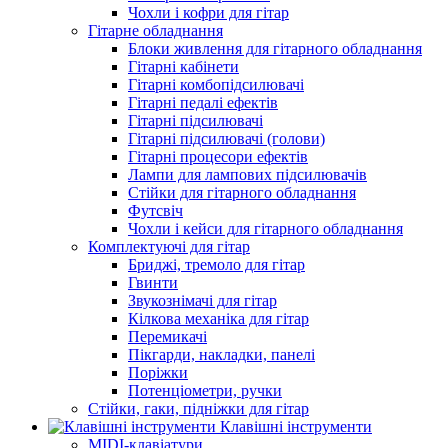
Чохли і кофри для гітар
Гітарне обладнання
Блоки живлення для гітарного обладнання
Гітарні кабінети
Гітарні комбопідсилювачі
Гітарні педалі ефектів
Гітарні підсилювачі
Гітарні підсилювачі (голови)
Гітарні процесори ефектів
Лампи для лампових підсилювачів
Стійки для гітарного обладнання
Футсвіч
Чохли і кейси для гітарного обладнання
Комплектуючі для гітар
Бриджі, тремоло для гітар
Гвинти
Звукознімачі для гітар
Кілкова механіка для гітар
Перемикачі
Пікгарди, накладки, панелі
Поріжки
Потенціометри, ручки
Стійки, гаки, підніжки для гітар
Клавішні інструменти
MIDI-клавіатури