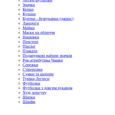
Дитячі футболки
Значки
Кепки
Кулони
Куртки - безрукавки (джинс)
Ланцюги
Майки
Маски на обличчя
Нашивки
Перстені
Пірсінг
Плакати
Подарункові набори значків
Рок-атрибутика Чашки
Сережки
Стікерпаки
Сумки та шопери
Туніки,Легінси
Футболки
Футболки з довгим рукавом
Худі, кенгуру
Шапки
Шарфи