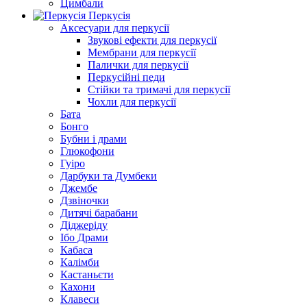
Цимбали
Перкусія
Аксесуари для перкусії
Звукові ефекти для перкусії
Мембрани для перкусії
Палички для перкусії
Перкусійні педи
Стійки та тримачі для перкусії
Чохли для перкусії
Бата
Бонго
Бубни і драми
Глюкофони
Гуіро
Дарбуки та Думбеки
Джембе
Дзвіночки
Дитячі барабани
Діджеріду
Ібо Драми
Кабаса
Калімби
Кастаньєти
Кахони
Клавеси