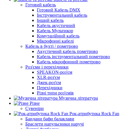
Готовий кабель
Готовий Кабель DMX
Інструментальний кабель
Інший кабель
Кабель акустичний
Кабель Мультикор
Комутаційний кабель
Мікрофонні кабелі
Кабель в бухті / пометрово
Акустичний кабель пометрово
Кабель інструментальний пометрово
Кабель мікрофонний пометрово
Роз'єми і перехідники
SPEAKON-роз'єм
XLR-роз'єм
Джек-роз'єм
Перехідники
Різні типи роз'ємів
Музична література
Різне
Сувеніри
Рок-атрибутика Rock Fan
Бандани бафи балаклави
Браслети напульсники наручі