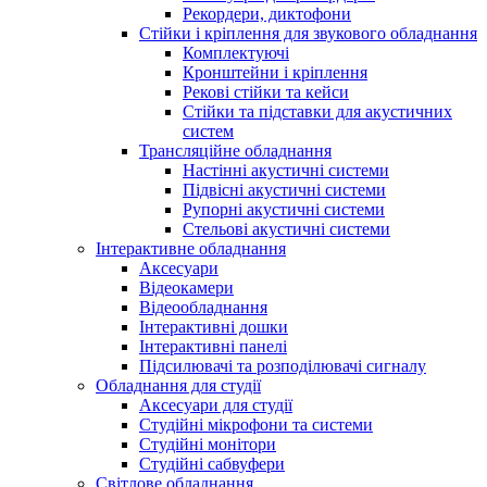
Рекордери, диктофони
Стійки і кріплення для звукового обладнання
Комплектуючі
Кронштейни і кріплення
Рекові стійки та кейси
Стійки та підставки для акустичних
систем
Трансляційне обладнання
Настінні акустичні системи
Підвісні акустичні системи
Рупорні акустичні системи
Стельові акустичні системи
Інтерактивне обладнання
Аксесуари
Відеокамери
Відеообладнання
Інтерактивні дошки
Інтерактивні панелі
Підсилювачі та розподілювачі сигналу
Обладнання для студії
Аксесуари для студії
Студійні мікрофони та системи
Студійні монітори
Студійні сабвуфери
Світлове обладнання