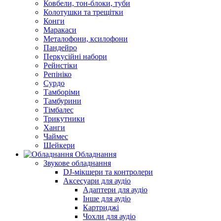
Ковбели, тон-блоки, туби
Колотушки та трещітки
Конги
Маракаси
Металофони, ксилофони
Пандейро
Перкусійні набори
Рейнстіки
Репініко
Сурдо
Тамборіми
Тамбурини
Тімбалес
Трикутники
Ханги
Чаймес
Шейкери
Обладнання
Звукове обладнання
DJ-мікшери та контролери
Аксесуари для аудіо
Адаптери для аудіо
Інше для аудіо
Картриджі
Чохли для аудіо