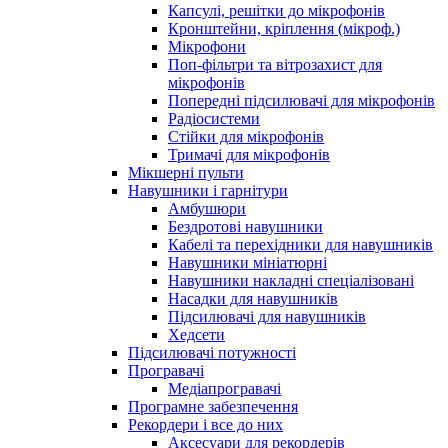
Капсулі, решітки до мікрофонів
Кронштейни, кріплення (мікроф.)
Мікрофони
Поп-фільтри та вітрозахист для
мікрофонів
Попередні підсилювачі для мікрофонів
Радіосистеми
Стійки для мікрофонів
Тримачі для мікрофонів
Мікшерні пульти
Навушники і гарнітури
Амбушюри
Бездротові навушники
Кабелі та перехідники для навушників
Навушники мініатюрні
Навушники накладні спеціалізовані
Насадки для навушників
Підсилювачі для навушників
Хедсети
Підсилювачі потужності
Програвачі
Медіапрогравачі
Програмне забезпечення
Рекордери і все до них
Аксесуари для рекордерів