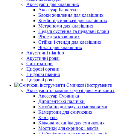
Аксесуари для клавішних
Аксесуар Банкетки
Блоки живлення для клавішних
Комбопідсилювачі для клавішних
Метрономи для клавішних
Педалі сустейна та педальні блоки
Різне для клавішних
Стійки і стенди для клавішних
Чохли для клавішних
Акустичні піаніно
Акустичні роялі
Синтезатори
Цифрові органи
Цифрові піаніно
Цифрові роялі
Смичкові інструменти
Аксесуари та комплектуючі для смичкових
Аксесуар Сурдинка
Диригентські палички
Засоби по догляду за смичковими
Камертони для смичкових
Каніфоль
Кілкова механіка для смичкових
Мостики для скрипок і альтів
Підборiдники для скрипок і альтів