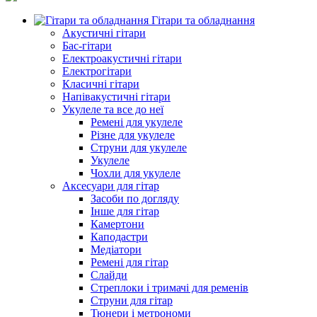
Гітари та обладнання
Акустичні гітари
Бас-гітари
Електроакустичні гітари
Електрогітари
Класичні гітари
Напівакустичні гітари
Укулеле та все до неї
Ремені для укулеле
Різне для укулеле
Струни для укулеле
Укулеле
Чохли для укулеле
Аксесуари для гітар
Засоби по догляду
Інше для гітар
Камертони
Каподастри
Медіатори
Ремені для гітар
Слайди
Стреплоки і тримачі для ременів
Струни для гітар
Тюнери і метрономи