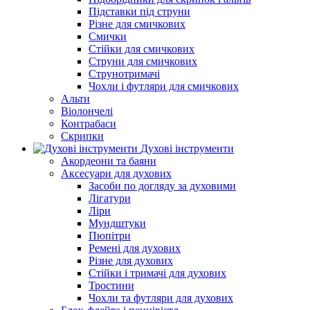
Підставки під струни
Різне для смичкових
Смички
Стійки для смичкових
Струни для смичкових
Струнотримачі
Чохли і футляри для смичкових
Альти
Віолончелі
Контрабаси
Скрипки
Духові інструменти
Акордеони та баяни
Аксесуари для духових
Засоби по догляду за духовими
Лігатури
Ліри
Мундштуки
Пюпітри
Ремені для духових
Різне для духових
Стійки і тримачі для духових
Тростини
Чохли та футляри для духових