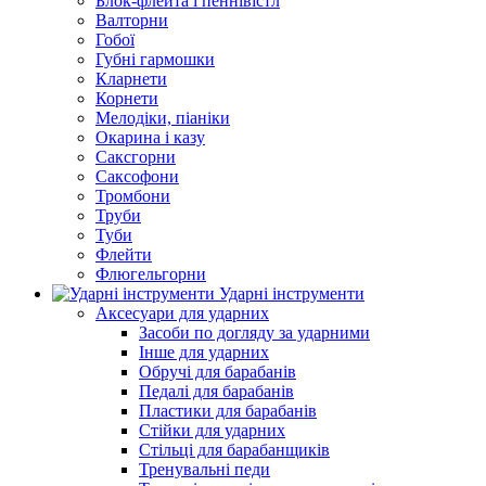
Блок-флейта і пеннівістл
Валторни
Гобої
Губні гармошки
Кларнети
Корнети
Мелодіки, піаніки
Окарина і казу
Саксгорни
Саксофони
Тромбони
Труби
Туби
Флейти
Флюгельгорни
Ударні інструменти
Аксесуари для ударних
Засоби по догляду за ударними
Інше для ударних
Обручі для барабанів
Педалі для барабанів
Пластики для барабанів
Стійки для ударних
Стільці для барабанщиків
Тренувальні педи