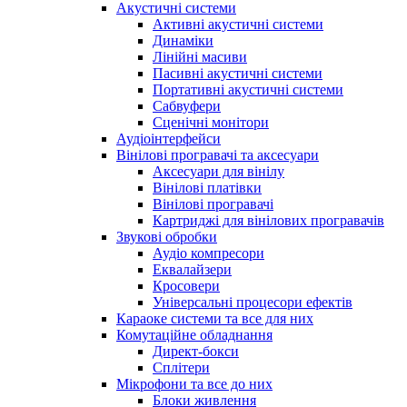
Акустичні системи
Активні акустичні системи
Динаміки
Лінійні масиви
Пасивні акустичні системи
Портативні акустичні системи
Сабвуфери
Сценічні монітори
Аудіоінтерфейси
Вінілові програвачі та аксесуари
Аксесуари для вінілу
Вінілові платівки
Вінілові програвачі
Картриджі для вінілових програвачів
Звукові обробки
Аудіо компресори
Еквалайзери
Кросовери
Універсальні процесори ефектів
Караоке системи та все для них
Комутаційне обладнання
Директ-бокси
Сплітери
Мікрофони та все до них
Блоки живлення