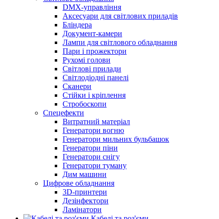
DMX-управління
Аксесуари для світлових приладів
Бліндера
Документ-камери
Лампи для світлового обладнання
Пари і прожектори
Рухомі голови
Світлові прилади
Світлодіодні панелі
Сканери
Стійки і кріплення
Стробоскопи
Спецефекти
Витратний матеріал
Генератори вогню
Генератори мильних бульбашок
Генератори піни
Генератори снігу
Генератори туману
Дим машини
Цифрове обладнання
3D-принтери
Дезінфектори
Ламінатори
Кабелі та роз'єми