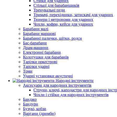
Стійки для ударних
Стільці для барабанщиків
Тренувальні педи
Тримачі, перехідники, затискачі для ударних
Тюнери і метрономи для ударних
Чохли, кофри, кейси для ударних
Барабани малі
Барабани маршові
Барабанні палички, щітки, родси
Бас-барабани
Драм-машини
Електронні барабани
Колотушки для барабанів
Тарілки оркестрові
Тарілки ударні
Томи
Ударні установки акустичні
Народні інструменти
Аксесуари для народних інструментів
Струни, ключі, каподастри для народних інст
Чохли і стійки для народних інструментів
Банджо
Бандури
Бузукі, кобзи
Варгани (дримби)