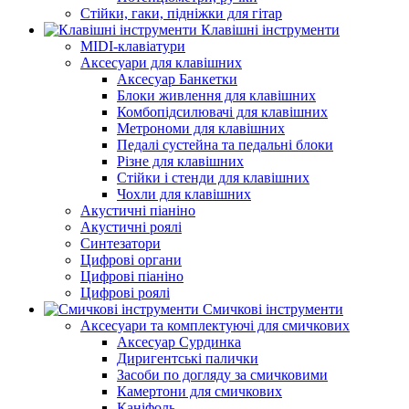
Стійки, гаки, підніжки для гітар
Клавішні інструменти
MIDI-клавіатури
Аксесуари для клавішних
Аксесуар Банкетки
Блоки живлення для клавішних
Комбопідсилювачі для клавішних
Метрономи для клавішних
Педалі сустейна та педальні блоки
Різне для клавішних
Стійки і стенди для клавішних
Чохли для клавішних
Акустичні піаніно
Акустичні роялі
Синтезатори
Цифрові органи
Цифрові піаніно
Цифрові роялі
Смичкові інструменти
Аксесуари та комплектуючі для смичкових
Аксесуар Сурдинка
Диригентські палички
Засоби по догляду за смичковими
Камертони для смичкових
Каніфоль