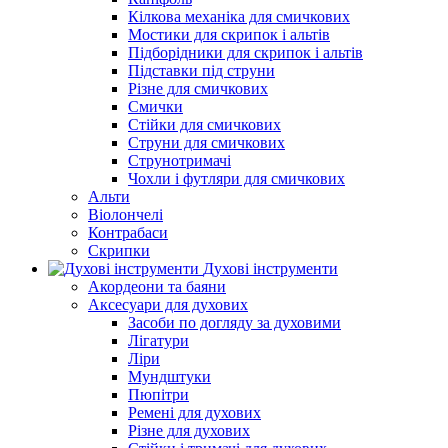
Кілкова механіка для смичкових
Мостики для скрипок і альтів
Підборiдники для скрипок і альтів
Підставки під струни
Різне для смичкових
Смички
Стійки для смичкових
Струни для смичкових
Струнотримачі
Чохли і футляри для смичкових
Альти
Віолончелі
Контрабаси
Скрипки
Духові інструменти
Акордеони та баяни
Аксесуари для духових
Засоби по догляду за духовими
Лігатури
Ліри
Мундштуки
Пюпітри
Ремені для духових
Різне для духових