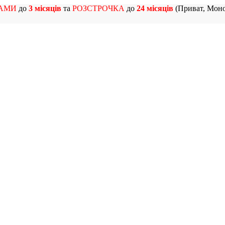
АМИ
до
3 місяців
та
РОЗСТРОЧКА
до
24 місяців
(Приват, Моно