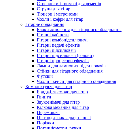
Стреплоки і тримачі для ременів
Струни для гітар
Тюнери і метрономи
Чохли і кофри для гітар
Гітарне обладнання
Блоки живлення для гітарного обладнання
Гітарні кабінети
Гітарні комбопідсилювачі
Гітарні педалі ефектів
Гітарні підсилювачі
Гітарні підсилювачі (голови)
Гітарні процесори ефектів
Лампи для лампових підсилювачів
Стійки для гітарного обладнання
Футсвіч
Чохли і кейси для гітарного обладнання
Комплектуючі для гітар
Бриджі, тремоло для гітар
Гвинти
Звукознімачі для гітар
Кілкова механіка для гітар
Перемикачі
Пікгарди, накладки, панелі
Поріжки
Потенціометри, ручки