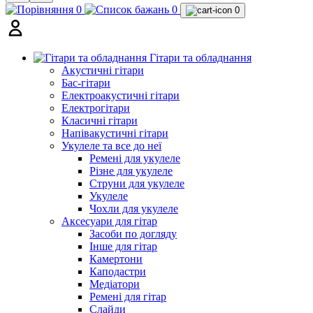
0
0
0
Гітари та обладнання
Акустичні гітари
Бас-гітари
Електроакустичні гітари
Електрогітари
Класичні гітари
Напівакустичні гітари
Укулеле та все до неї
Ремені для укулеле
Різне для укулеле
Струни для укулеле
Укулеле
Чохли для укулеле
Аксесуари для гітар
Засоби по догляду
Інше для гітар
Камертони
Каподастри
Медіатори
Ремені для гітар
Слайди