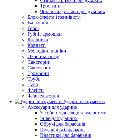
Стійки і тримачі для духових
Тростини
Чохли та футляри для духових
Блок-флейта і пеннівістл
Валторни
Гобої
Губні гармошки
Кларнети
Корнети
Мелодіки, піаніки
Окарина і казу
Саксгорни
Саксофони
Тромбони
Труби
Туби
Флейти
Флюгельгорни
Ударні інструменти
Аксесуари для ударних
Засоби по догляду за ударними
Інше для ударних
Обручі для барабанів
Педалі для барабанів
Пластики для барабанів