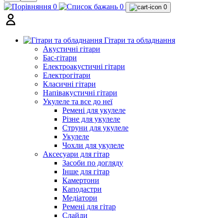
0
0
0
Гітари та обладнання
Акустичні гітари
Бас-гітари
Електроакустичні гітари
Електрогітари
Класичні гітари
Напівакустичні гітари
Укулеле та все до неї
Ремені для укулеле
Різне для укулеле
Струни для укулеле
Укулеле
Чохли для укулеле
Аксесуари для гітар
Засоби по догляду
Інше для гітар
Камертони
Каподастри
Медіатори
Ремені для гітар
Слайди