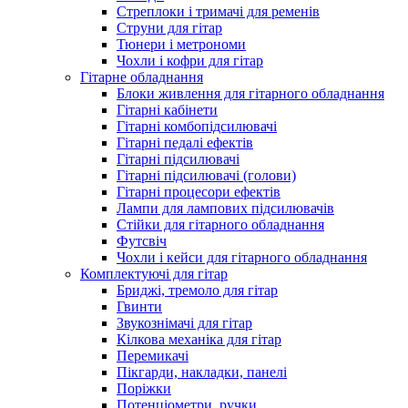
Стреплоки і тримачі для ременів
Струни для гітар
Тюнери і метрономи
Чохли і кофри для гітар
Гітарне обладнання
Блоки живлення для гітарного обладнання
Гітарні кабінети
Гітарні комбопідсилювачі
Гітарні педалі ефектів
Гітарні підсилювачі
Гітарні підсилювачі (голови)
Гітарні процесори ефектів
Лампи для лампових підсилювачів
Стійки для гітарного обладнання
Футсвіч
Чохли і кейси для гітарного обладнання
Комплектуючі для гітар
Бриджі, тремоло для гітар
Гвинти
Звукознімачі для гітар
Кілкова механіка для гітар
Перемикачі
Пікгарди, накладки, панелі
Поріжки
Потенціометри, ручки