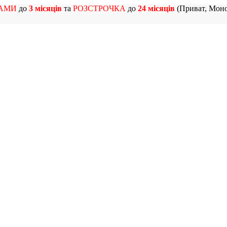
АМИ
до
3 місяців
та
РОЗСТРОЧКА
до
24 місяців
(Приват, Моно