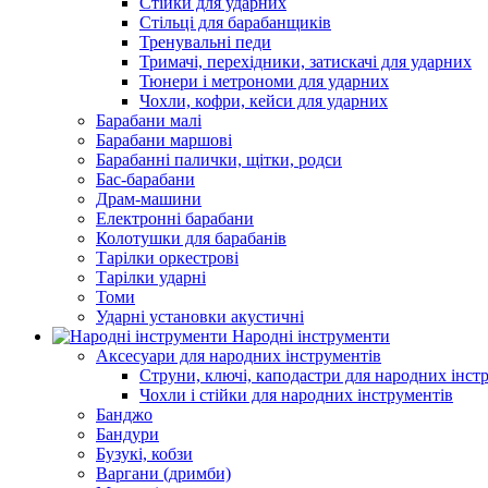
Стійки для ударних
Стільці для барабанщиків
Тренувальні педи
Тримачі, перехідники, затискачі для ударних
Тюнери і метрономи для ударних
Чохли, кофри, кейси для ударних
Барабани малі
Барабани маршові
Барабанні палички, щітки, родси
Бас-барабани
Драм-машини
Електронні барабани
Колотушки для барабанів
Тарілки оркестрові
Тарілки ударні
Томи
Ударні установки акустичні
Народні інструменти
Аксесуари для народних інструментів
Струни, ключі, каподастри для народних інст
Чохли і стійки для народних інструментів
Банджо
Бандури
Бузукі, кобзи
Варгани (дримби)