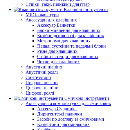
Стійки, гаки, підніжки для гітар
Клавішні інструменти
MIDI-клавіатури
Аксесуари для клавішних
Аксесуар Банкетки
Блоки живлення для клавішних
Комбопідсилювачі для клавішних
Метрономи для клавішних
Педалі сустейна та педальні блоки
Різне для клавішних
Стійки і стенди для клавішних
Чохли для клавішних
Акустичні піаніно
Акустичні роялі
Синтезатори
Цифрові органи
Цифрові піаніно
Цифрові роялі
Смичкові інструменти
Аксесуари та комплектуючі для смичкових
Аксесуар Сурдинка
Диригентські палички
Засоби по догляду за смичковими
Камертони для смичкових
Каніфоль