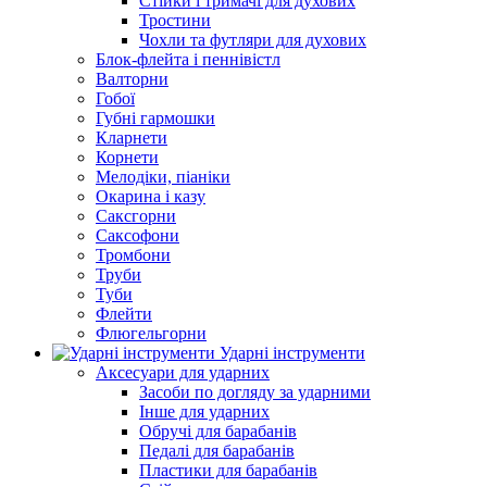
Стійки і тримачі для духових
Тростини
Чохли та футляри для духових
Блок-флейта і пеннівістл
Валторни
Гобої
Губні гармошки
Кларнети
Корнети
Мелодіки, піаніки
Окарина і казу
Саксгорни
Саксофони
Тромбони
Труби
Туби
Флейти
Флюгельгорни
Ударні інструменти
Аксесуари для ударних
Засоби по догляду за ударними
Інше для ударних
Обручі для барабанів
Педалі для барабанів
Пластики для барабанів