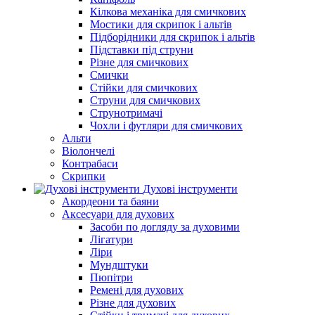
Кілкова механіка для смичкових
Мостики для скрипок і альтів
Підборiдники для скрипок і альтів
Підставки під струни
Різне для смичкових
Смички
Стійки для смичкових
Струни для смичкових
Струнотримачі
Чохли і футляри для смичкових
Альти
Віолончелі
Контрабаси
Скрипки
Духові інструменти
Акордеони та баяни
Аксесуари для духових
Засоби по догляду за духовими
Лігатури
Ліри
Мундштуки
Пюпітри
Ремені для духових
Різне для духових