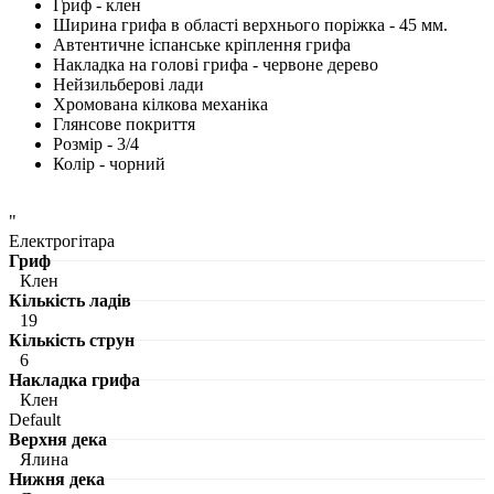
Гриф - клен
Ширина грифа в області верхнього поріжка - 45 мм.
Автентичне іспанське кріплення грифа
Накладка на голові грифа - червоне дерево
Нейзильберові лади
Хромована кілкова механіка
Глянсове покриття
Розмір - 3/4
Колір - чорний
"
Електрогітара
Гриф
Клен
Кількість ладів
19
Кількість струн
6
Накладка грифа
Клен
Default
Верхня дека
Ялина
Нижня дека