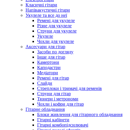
Класичні гітари
Напівакустичні гітари
Укулеле та все до неї
Ремені для укулеле
Різне для укулеле
Струни для укулеле
Укулеле
Чохли для укулеле
Аксесуари для гітар
Засоби по догляду
Інше для гітар
Камертони
Каподастри
Медіатори
Ремені для гітар
Слайди
Стреплоки і тримачі для ременів
Струни для гітар
Тюнери і метрономи
Чохли і кофри для гітар
Гітарне обладнання
Блоки живлення для гітарного обладнання
Гітарні кабінети
Гітарні комбопідсилювачі