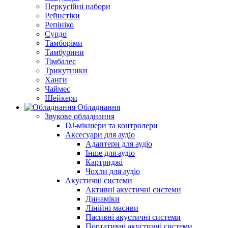
Перкусійні набори
Рейнстіки
Репініко
Сурдо
Тамборіми
Тамбурини
Тімбалес
Трикутники
Ханги
Чаймес
Шейкери
Обладнання
Звукове обладнання
DJ-мікшери та контролери
Аксесуари для аудіо
Адаптери для аудіо
Інше для аудіо
Картриджі
Чохли для аудіо
Акустичні системи
Активні акустичні системи
Динаміки
Лінійні масиви
Пасивні акустичні системи
Портативні акустичні системи