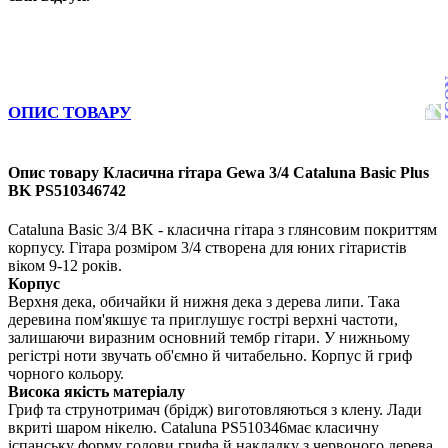
ОПИС ТОВАРУ
Опис товару Класична гітара Gewa 3/4 Cataluna Basic Plus
BK PS510346742
Cataluna Basic 3/4 BK - класична гітара з глянсовим покриттям
корпусу. Гітара розміром 3/4 створена для юних гітаристів
віком 9-12 років.
Корпус
Верхня дека, обичайки й нижня дека з дерева липи. Така
деревина пом'якшує та приглушує гострі верхні частоти,
залишаючи виразним основний тембр гітари. У нижньому
регістрі ноти звучать об'ємно й читабельно. Корпус й гриф
чорного кольору.
Висока якість матеріалу
Гриф та струнотримач (брідж) виготовляються з клену. Лади
вкриті шаром нікелю. Cataluna PS510346має класичну
іспанську форму голови грифа й накладку з червоного дерева.