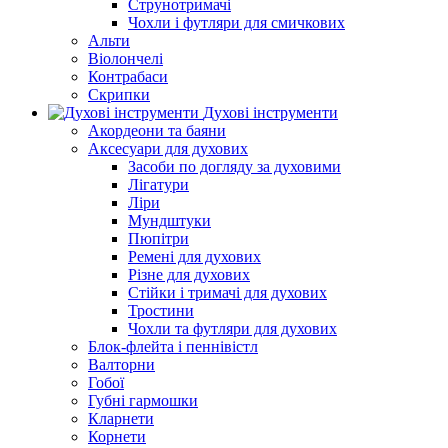
Струнотримачі
Чохли і футляри для смичкових
Альти
Віолончелі
Контрабаси
Скрипки
Духові інструменти
Акордеони та баяни
Аксесуари для духових
Засоби по догляду за духовими
Лігатури
Ліри
Мундштуки
Пюпітри
Ремені для духових
Різне для духових
Стійки і тримачі для духових
Тростини
Чохли та футляри для духових
Блок-флейта і пеннівістл
Валторни
Гобої
Губні гармошки
Кларнети
Корнети