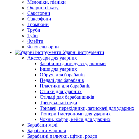
Мелодіки, піаніки
Окарина і казу
Саксгорни
Саксофони
Тромбони
Труби
Туби
Флейти
Флюгельгорни
Ударні інструменти
Аксесуари для ударних
Засоби по догляду за ударними
Інше для ударних
Обручі для барабанів
Педалі для барабанів
Пластики для барабанів
Стійки для ударних
Стільці для барабанщиків
Тренувальні педи
Тримачі, перехідники, затискачі для ударних
Тюнери і метрономи для ударних
Чохли, кофри, кейси для ударних
Барабани малі
Барабани маршові
Барабанні палички, щітки, родси