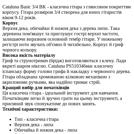
Cataluna Basic 3/4 BK - класична гітара з глянсовим покриттям
корпусу. Гітара розміром 3/4 створена для юних гітаристів
віком 9-12 років.
Корпус
Верхня дека, обичайки й нижня дека з дерева липи. Така
деревина пом'якшує та приглушує гострі верхні частоти,
залишаючи виразним основний тембр гітари. У нижньому
регістрі ноти звучать об'ємно й читабельно. Корпус й гриф
чорного кольору.
Висока якість матеріалу
Гриф та струнотримач (брідж) виготовляються з клену. Лади
вкриті шаром нікелю. Cataluna PS510346має класичну
іспанську форму голови грифа й накладку з червоного дерева.
Гітара обладнана хромованою кілковою механікою з
акриловими ручками, яка надійно тримає стрій.
Кращий вибір для початківців
Ця класична гітара - ідеальний інструмент для навчання.
Початківцям легко й зручно грати на цьому інструменті, а
приємний звук спонукатиме до нових занять.
Технічні характеристики:
Тип - класична гітара
Верхня дека - липа
Обичайка й нижня дека - липа