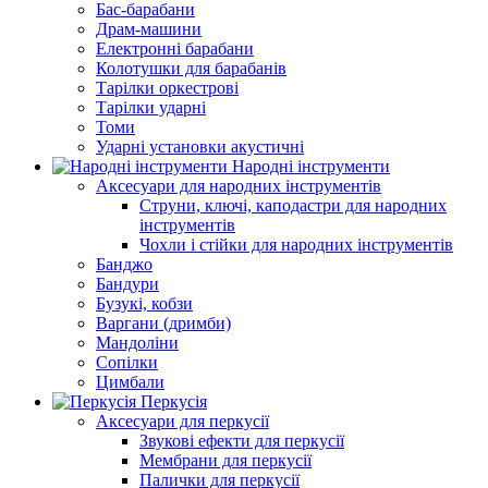
Бас-барабани
Драм-машини
Електронні барабани
Колотушки для барабанів
Тарілки оркестрові
Тарілки ударні
Томи
Ударні установки акустичні
Народні інструменти
Аксесуари для народних інструментів
Струни, ключі, каподастри для народних
інструментів
Чохли і стійки для народних інструментів
Банджо
Бандури
Бузукі, кобзи
Варгани (дримби)
Мандоліни
Сопілки
Цимбали
Перкусія
Аксесуари для перкусії
Звукові ефекти для перкусії
Мембрани для перкусії
Палички для перкусії