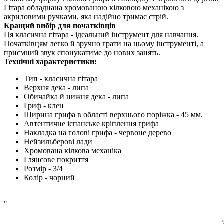
Гітара обладнана хромованою кілковою механікою з
акриловими ручками, яка надійно тримає стрій.
Кращий вибір для початківців
Ця класична гітара - ідеальний інструмент для навчання.
Початківцям легко й зручно грати на цьому інструменті, а
приємний звук спонукатиме до нових занять.
Технічні характеристики:
Тип - класична гітара
Верхня дека - липа
Обичайка й нижня дека - липа
Гриф - клен
Ширина грифа в області верхнього поріжка - 45 мм.
Автентичне іспанське кріплення грифа
Накладка на голові грифа - червоне дерево
Нейзильберові лади
Хромована кілкова механіка
Глянсове покриття
Розмір - 3/4
Колір - чорний
"