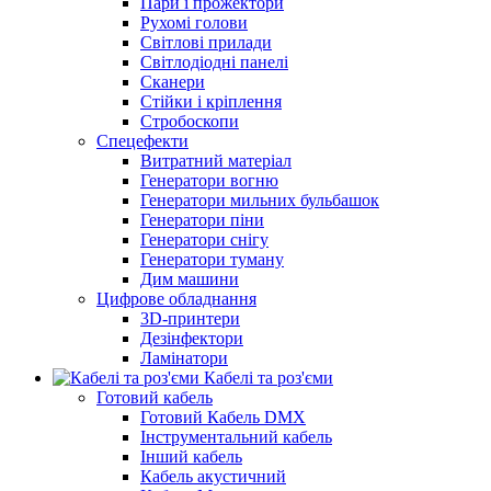
Пари і прожектори
Рухомі голови
Світлові прилади
Світлодіодні панелі
Сканери
Стійки і кріплення
Стробоскопи
Спецефекти
Витратний матеріал
Генератори вогню
Генератори мильних бульбашок
Генератори піни
Генератори снігу
Генератори туману
Дим машини
Цифрове обладнання
3D-принтери
Дезінфектори
Ламінатори
Кабелі та роз'єми
Готовий кабель
Готовий Кабель DMX
Інструментальний кабель
Інший кабель
Кабель акустичний