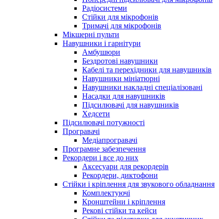
Радіосистеми
Стійки для мікрофонів
Тримачі для мікрофонів
Мікшерні пульти
Навушники і гарнітури
Амбушюри
Бездротові навушники
Кабелі та перехідники для навушників
Навушники мініатюрні
Навушники накладні спеціалізовані
Насадки для навушників
Підсилювачі для навушників
Хедсети
Підсилювачі потужності
Програвачі
Медіапрогравачі
Програмне забезпечення
Рекордери і все до них
Аксесуари для рекордерів
Рекордери, диктофони
Стійки і кріплення для звукового обладнання
Комплектуючі
Кронштейни і кріплення
Рекові стійки та кейси