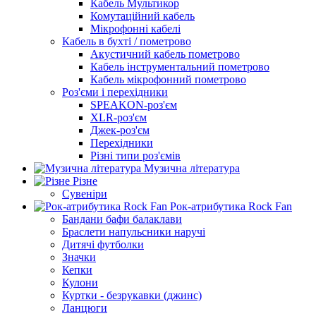
Кабель Мультикор
Комутаційний кабель
Мікрофонні кабелі
Кабель в бухті / пометрово
Акустичний кабель пометрово
Кабель інструментальний пометрово
Кабель мікрофонний пометрово
Роз'єми і перехідники
SPEAKON-роз'єм
XLR-роз'єм
Джек-роз'єм
Перехідники
Різні типи роз'ємів
Музична література
Різне
Сувеніри
Рок-атрибутика Rock Fan
Бандани бафи балаклави
Браслети напульсники наручі
Дитячі футболки
Значки
Кепки
Кулони
Куртки - безрукавки (джинс)
Ланцюги