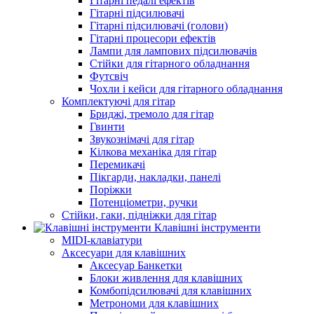
Гітарні педалі ефектів
Гітарні підсилювачі
Гітарні підсилювачі (голови)
Гітарні процесори ефектів
Лампи для лампових підсилювачів
Стійки для гітарного обладнання
Футсвіч
Чохли і кейси для гітарного обладнання
Комплектуючі для гітар
Бриджі, тремоло для гітар
Гвинти
Звукознімачі для гітар
Кілкова механіка для гітар
Перемикачі
Пікгарди, накладки, панелі
Поріжки
Потенціометри, ручки
Стійки, гаки, підніжки для гітар
Клавішні інструменти
MIDI-клавіатури
Аксесуари для клавішних
Аксесуар Банкетки
Блоки живлення для клавішних
Комбопідсилювачі для клавішних
Метрономи для клавішних