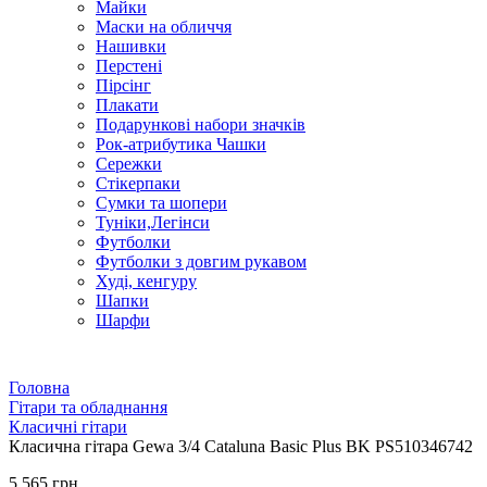
Майки
Маски на обличчя
Нашивки
Перстені
Пірсінг
Плакати
Подарункові набори значків
Рок-атрибутика Чашки
Сережки
Стікерпаки
Сумки та шопери
Туніки,Легінси
Футболки
Футболки з довгим рукавом
Худі, кенгуру
Шапки
Шарфи
Головна
Гітари та обладнання
Класичні гітари
Класична гітара Gewa 3/4 Cataluna Basic Plus BK PS510346742
5 565 грн