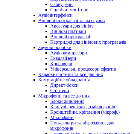
Сабвуфери
Сценічні монітори
Аудіоінтерфейси
Вінілові програвачі та аксесуари
Аксесуари для вінілу
Вінілові платівки
Вінілові програвачі
Картриджі для вінілових програвачів
Звукові обробки
Аудіо компресори
Еквалайзери
Кросовери
Універсальні процесори ефектів
Караоке системи та все для них
Комутаційне обладнання
Директ-бокси
Сплітери
Мікрофони та все до них
Блоки живлення
Капсулі, решітки до мікрофонів
Кронштейни, кріплення (мікроф.)
Мікрофони
Поп-фільтри та вітрозахист для
мікрофонів
Попередні підсилювачі для мікрофонів