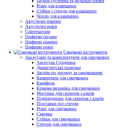
Педалі сустейна та педальні блоки
Різне для клавішних
Стійки і стенди для клавішних
Чохли для клавішних
Акустичні піаніно
Акустичні роялі
Синтезатори
Цифрові органи
Цифрові піаніно
Цифрові роялі
Смичкові інструменти
Аксесуари та комплектуючі для смичкових
Аксесуар Сурдинка
Диригентські палички
Засоби по догляду за смичковими
Камертони для смичкових
Каніфоль
Кілкова механіка для смичкових
Мостики для скрипок і альтів
Підборiдники для скрипок і альтів
Підставки під струни
Різне для смичкових
Смички
Стійки для смичкових
Струни для смичкових