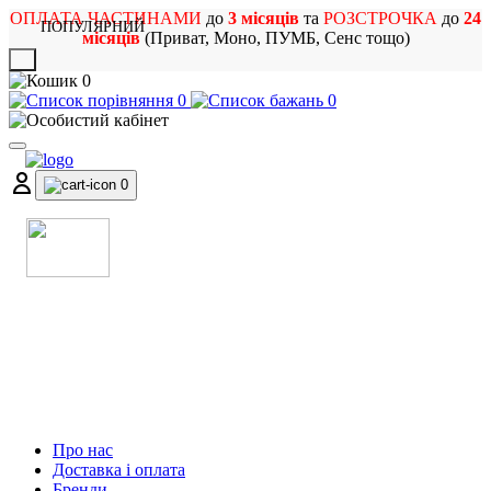
ОПЛАТА ЧАСТИНАМИ
до
3 місяців
та
РОЗСТРОЧКА
до
24
ПОПУЛЯРНИЙ
місяців
(Приват, Моно, ПУМБ, Сенс тощо)
X
0
0
0
0
МАГАЗИН
МУЗИЧНИХ ІНСТРУМЕНТІВ
ТА РОК АТРИБУТИКИ
Про нас
Доставка і оплата
Бренди