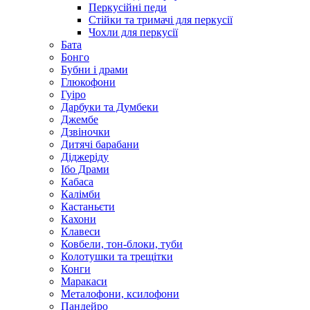
Перкусійні педи
Стійки та тримачі для перкусії
Чохли для перкусії
Бата
Бонго
Бубни і драми
Глюкофони
Гуіро
Дарбуки та Думбеки
Джембе
Дзвіночки
Дитячі барабани
Діджеріду
Ібо Драми
Кабаса
Калімби
Кастаньєти
Кахони
Клавеси
Ковбели, тон-блоки, туби
Колотушки та трещітки
Конги
Маракаси
Металофони, ксилофони
Пандейро