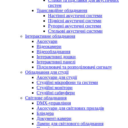
Стійки та підставки для акустичних
систем
Трансляційне обладнання
Настінні акустичні системи
Підвісні акустичні системи
Рупорні акустичні системи
Стельові акустичні системи
Інтерактивне обладнання
Аксесуари
Відеокамери
Відеообладнання
Інтерактивні дошки
Інтерактивні панелі
Підсилювачі та розподілювачі сигналу
Обладнання для студії
Аксесуари для студії
Студійні мікрофони та системи
Студійні монітори
Студійні сабвуфери
Світлове обладнання
DMX-управління
Аксесуари для світлових приладів
Бліндера
Документ-камери
Лампи для світлового обладнання