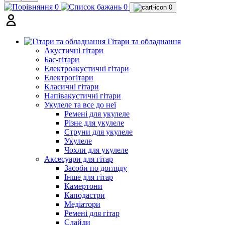
0
0
0
Гітари та обладнання
Акустичні гітари
Бас-гітари
Електроакустичні гітари
Електрогітари
Класичні гітари
Напівакустичні гітари
Укулеле та все до неї
Ремені для укулеле
Різне для укулеле
Струни для укулеле
Укулеле
Чохли для укулеле
Аксесуари для гітар
Засоби по догляду
Інше для гітар
Камертони
Каподастри
Медіатори
Ремені для гітар
Слайди