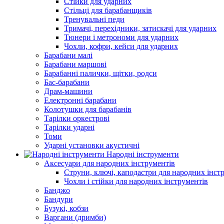
Стійки для ударних
Стільці для барабанщиків
Тренувальні педи
Тримачі, перехідники, затискачі для ударних
Тюнери і метрономи для ударних
Чохли, кофри, кейси для ударних
Барабани малі
Барабани маршові
Барабанні палички, щітки, родси
Бас-барабани
Драм-машини
Електронні барабани
Колотушки для барабанів
Тарілки оркестрові
Тарілки ударні
Томи
Ударні установки акустичні
Народні інструменти
Аксесуари для народних інструментів
Струни, ключі, каподастри для народних інст
Чохли і стійки для народних інструментів
Банджо
Бандури
Бузукі, кобзи
Варгани (дримби)