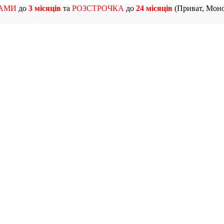
АМИ
до
3 місяців
та
РОЗСТРОЧКА
до
24 місяців
(Приват, Моно