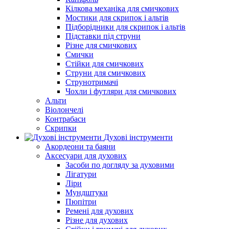
Кілкова механіка для смичкових
Мостики для скрипок і альтів
Підборiдники для скрипок і альтів
Підставки під струни
Різне для смичкових
Смички
Стійки для смичкових
Струни для смичкових
Струнотримачі
Чохли і футляри для смичкових
Альти
Віолончелі
Контрабаси
Скрипки
Духові інструменти
Акордеони та баяни
Аксесуари для духових
Засоби по догляду за духовими
Лігатури
Ліри
Мундштуки
Пюпітри
Ремені для духових
Різне для духових