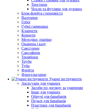
Стійки і тримачі для духових
Тростини
Чохли та футляри для духових
Блок-флейта і пеннівістл
Валторни
Гобої
Губні гармошки
Кларнети
Корнети
Мелодіки, піаніки
Окарина і казу
Саксгорни
Саксофони
Тромбони
Труби
Туби
Флейти
Флюгельгорни
Ударні інструменти
Аксесуари для ударних
Засоби по догляду за ударними
Інше для ударних
Обручі для барабанів
Педалі для барабанів
Пластики для барабанів