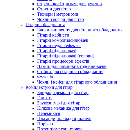
Стреплоки і тримачі для ременів
Струни для гітар
Тюнери і метрономи
Чохли і кофри для гітар
Гітарне обладнання
Блоки живлення для гітарного обладнання
Гітарні кабінети
Гітарні комбопідсилювачі
Гітарні педалі ефектів
Гітарні підсилювачі
Гітарні підсилювачі (голови)
Гітарні процесори ефектів
Лампи для лампових підсилювачів
Стійки для гітарного обладнання
Футсвіч
Чохли і кейси для гітарного обладнання
Комплектуючі для гітар
Бриджі, тремоло для гітар
Гвинти
Звукознімачі для гітар
Кілкова механіка для гітар
Перемикачі
Пікгарди, накладки, панелі
Поріжки
Потенціометри, ручки