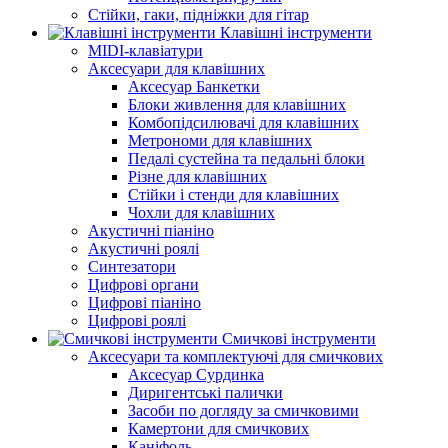
Стійки, гаки, підніжки для гітар
Клавішні інструменти
MIDI-клавіатури
Аксесуари для клавішних
Аксесуар Банкетки
Блоки живлення для клавішних
Комбопідсилювачі для клавішних
Метрономи для клавішних
Педалі сустейна та педальні блоки
Різне для клавішних
Стійки і стенди для клавішних
Чохли для клавішних
Акустичні піаніно
Акустичні роялі
Синтезатори
Цифрові органи
Цифрові піаніно
Цифрові роялі
Смичкові інструменти
Аксесуари та комплектуючі для смичкових
Аксесуар Сурдинка
Диригентські палички
Засоби по догляду за смичковими
Камертони для смичкових
Каніфоль