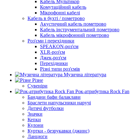
Кабель Мультикор
Комутаційний кабель
Мікрофонні кабелі
Кабель в бухті / пометрово
Акустичний кабель пометрово
Кабель інструментальний пометрово
Кабель мікрофонний пометрово
Роз'єми і перехідники
SPEAKON-роз'єм
XLR-роз'єм
Джек-роз'єм
Перехідники
Різні типи роз'ємів
Музична література
Різне
Сувеніри
Рок-атрибутика Rock Fan
Бандани бафи балаклави
Браслети напульсники наручі
Дитячі футболки
Значки
Кепки
Кулони
Куртки - безрукавки (джинс)
Ланцюги