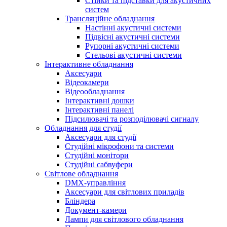
Стійки та підставки для акустичних
систем
Трансляційне обладнання
Настінні акустичні системи
Підвісні акустичні системи
Рупорні акустичні системи
Стельові акустичні системи
Інтерактивне обладнання
Аксесуари
Відеокамери
Відеообладнання
Інтерактивні дошки
Інтерактивні панелі
Підсилювачі та розподілювачі сигналу
Обладнання для студії
Аксесуари для студії
Студійні мікрофони та системи
Студійні монітори
Студійні сабвуфери
Світлове обладнання
DMX-управління
Аксесуари для світлових приладів
Бліндера
Документ-камери
Лампи для світлового обладнання