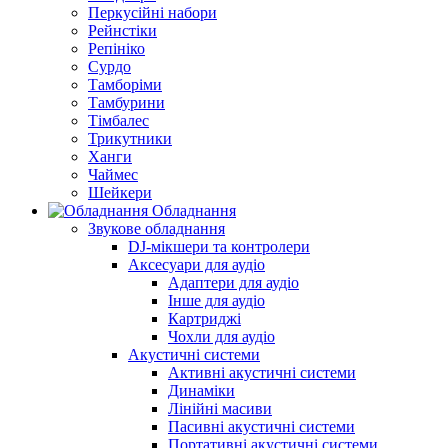
Перкусійні набори
Рейнстіки
Репініко
Сурдо
Тамборіми
Тамбурини
Тімбалес
Трикутники
Ханги
Чаймес
Шейкери
Обладнання
Звукове обладнання
DJ-мікшери та контролери
Аксесуари для аудіо
Адаптери для аудіо
Інше для аудіо
Картриджі
Чохли для аудіо
Акустичні системи
Активні акустичні системи
Динаміки
Лінійні масиви
Пасивні акустичні системи
Портативні акустичні системи