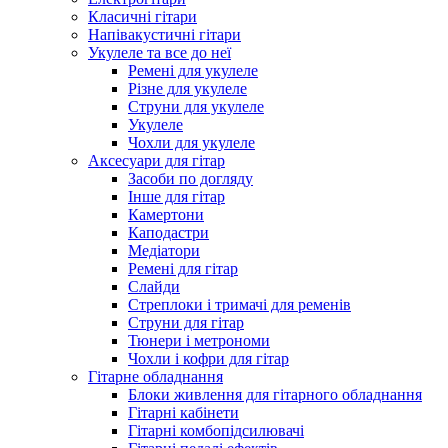
Класичні гітари
Напівакустичні гітари
Укулеле та все до неї
Ремені для укулеле
Різне для укулеле
Струни для укулеле
Укулеле
Чохли для укулеле
Аксесуари для гітар
Засоби по догляду
Інше для гітар
Камертони
Каподастри
Медіатори
Ремені для гітар
Слайди
Стреплоки і тримачі для ременів
Струни для гітар
Тюнери і метрономи
Чохли і кофри для гітар
Гітарне обладнання
Блоки живлення для гітарного обладнання
Гітарні кабінети
Гітарні комбопідсилювачі