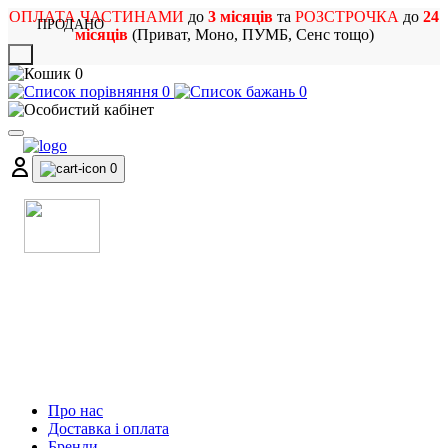
ОПЛАТА ЧАСТИНАМИ
до
3 місяців
та
РОЗСТРОЧКА
до
24
ПРОДАНО
місяців
(Приват, Моно, ПУМБ, Сенс тощо)
X
0
0
0
0
МАГАЗИН
МУЗИЧНИХ ІНСТРУМЕНТІВ
ТА РОК АТРИБУТИКИ
Про нас
Доставка і оплата
Бренди