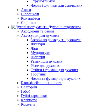
Струнотримачі
Чохли і футляри для смичкових
Альти
Віолончелі
Контрабаси
Скрипки
Духові інструменти
Акордеони та баяни
Аксесуари для духових
Засоби по догляду за духовими
Лігатури
Ліри
Мундштуки
Пюпітри
Ремені для духових
Різне для духових
Стійки і тримачі для духових
Тростини
Чохли та футляри для духових
Блок-флейта і пеннівістл
Валторни
Гобої
Губні гармошки
Кларнети
Корнети