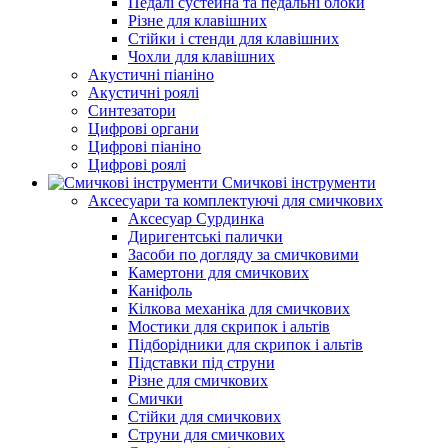
Педалі сустейна та педальні блоки
Різне для клавішних
Стійки і стенди для клавішних
Чохли для клавішних
Акустичні піаніно
Акустичні роялі
Синтезатори
Цифрові органи
Цифрові піаніно
Цифрові роялі
Смичкові інструменти
Аксесуари та комплектуючі для смичкових
Аксесуар Сурдинка
Диригентські палички
Засоби по догляду за смичковими
Камертони для смичкових
Каніфоль
Кілкова механіка для смичкових
Мостики для скрипок і альтів
Підборiдники для скрипок і альтів
Підставки під струни
Різне для смичкових
Смички
Стійки для смичкових
Струни для смичкових