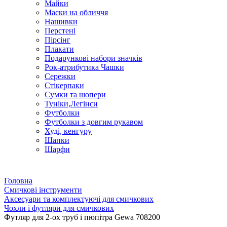
Майки
Маски на обличчя
Нашивки
Перстені
Пірсінг
Плакати
Подарункові набори значків
Рок-атрибутика Чашки
Сережки
Стікерпаки
Сумки та шопери
Туніки,Легінси
Футболки
Футболки з довгим рукавом
Худі, кенгуру
Шапки
Шарфи
Головна
Смичкові інструменти
Аксесуари та комплектуючі для смичкових
Чохли і футляри для смичкових
Футляр для 2-ох труб і пюпітра Gewa 708200