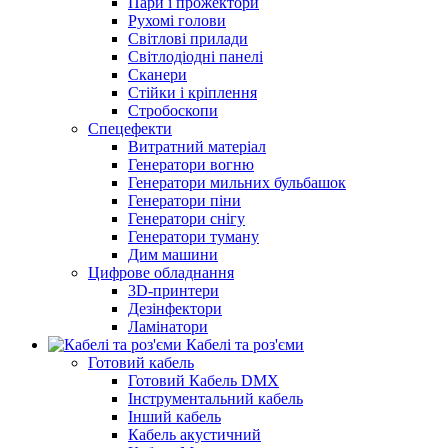
Пари і прожектори
Рухомі голови
Світлові прилади
Світлодіодні панелі
Сканери
Стійки і кріплення
Стробоскопи
Спецефекти
Витратний матеріал
Генератори вогню
Генератори мильних бульбашок
Генератори піни
Генератори снігу
Генератори туману
Дим машини
Цифрове обладнання
3D-принтери
Дезінфектори
Ламінатори
Кабелі та роз'єми
Готовий кабель
Готовий Кабель DMX
Інструментальний кабель
Інший кабель
Кабель акустичний