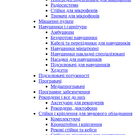
Радіосистеми
Стійки для мікрофонів
Тримачі для мікрофонів
Мікшерні пульти
Навушники і гарнітури
Амбушюри
Бездротові навушники
Кабелі та перехідники для навушників
Навушники мініатюрні
Навушники накладні спеціалізовані
Насадки для навушників
Підсилювачі для навушників
Хедсети
Підсилювачі потужності
Програвачі
Медіапрогравачі
Програмне забезпечення
Рекордери і все до них
Аксесуари для рекордерів
Рекордери, диктофони
Стійки і кріплення для звукового обладнання
Комплектуючі
Кронштейни і кріплення
Рекові стійки та кейси