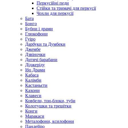
Перкусійні педи
Стійки та тримачі для перкусії
Чохли для перкусії
Бата
Бонго
Бубни і драми
Глюкофони
Гуіро
Дарбуки та Думбеки
Джембе
Дзвіночки
Дитячі барабани
Діджеріду
Ібо Драми
Кабаса
Калімби
Кастаньєти
Кахони
Клавеси
Ковбели, тон-блоки, туби
Колотушки та трещітки
Конги
Маракаси
Металофони, ксилофони
Пандейро