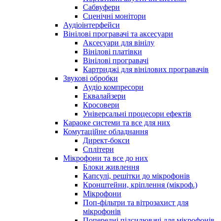
Сабвуфери
Сценічні монітори
Аудіоінтерфейси
Вінілові програвачі та аксесуари
Аксесуари для вінілу
Вінілові платівки
Вінілові програвачі
Картриджі для вінілових програвачів
Звукові обробки
Аудіо компресори
Еквалайзери
Кросовери
Універсальні процесори ефектів
Караоке системи та все для них
Комутаційне обладнання
Директ-бокси
Сплітери
Мікрофони та все до них
Блоки живлення
Капсулі, решітки до мікрофонів
Кронштейни, кріплення (мікроф.)
Мікрофони
Поп-фільтри та вітрозахист для
мікрофонів
Попередні підсилювачі для мікрофонів