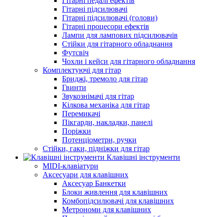
Гітарні педалі ефектів
Гітарні підсилювачі
Гітарні підсилювачі (голови)
Гітарні процесори ефектів
Лампи для лампових підсилювачів
Стійки для гітарного обладнання
Футсвіч
Чохли і кейси для гітарного обладнання
Комплектуючі для гітар
Бриджі, тремоло для гітар
Гвинти
Звукознімачі для гітар
Кілкова механіка для гітар
Перемикачі
Пікгарди, накладки, панелі
Поріжки
Потенціометри, ручки
Стійки, гаки, підніжки для гітар
Клавішні інструменти
MIDI-клавіатури
Аксесуари для клавішних
Аксесуар Банкетки
Блоки живлення для клавішних
Комбопідсилювачі для клавішних
Метрономи для клавішних