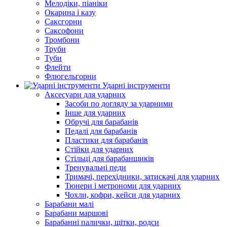
Мелодіки, піаніки
Окарина і казу
Саксгорни
Саксофони
Тромбони
Труби
Туби
Флейти
Флюгельгорни
Ударні інструменти
Аксесуари для ударних
Засоби по догляду за ударними
Інше для ударних
Обручі для барабанів
Педалі для барабанів
Пластики для барабанів
Стійки для ударних
Стільці для барабанщиків
Тренувальні педи
Тримачі, перехідники, затискачі для ударних
Тюнери і метрономи для ударних
Чохли, кофри, кейси для ударних
Барабани малі
Барабани маршові
Барабанні палички, щітки, родси