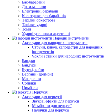
Бас-барабани
Драм-машини
Електронні барабани
Колотушки для барабанів
Тарілки оркестрові
Тарілки ударні
Томи
Ударні установки акустичні
Народні інструменти
Аксесуари для народних інструментів
Струни, ключі, каподастри для народних
інструментів
Чохли і стійки для народних інструментів
Банджо
Бандури
Бузукі, кобзи
Варгани (дримби)
Мандоліни
Сопілки
Цимбали
Перкусія
Аксесуари для перкусії
Звукові ефекти для перкусії
Мембрани для перкусії
Палички для перкусії