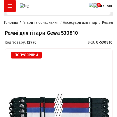
ОПЛАТА ЧАСТИНАМИ
ДО
3 МІСЯЦІВ
ТА
РОЗСТРОЧКА
ДО
2
0
Головна
Гітари та обладнання
Аксесуари для гітар
Ремені д
Ремні для гітари Gewa 530810
Код товару:
12995
SKU:
G-530810
ПОПУЛЯРНИЙ