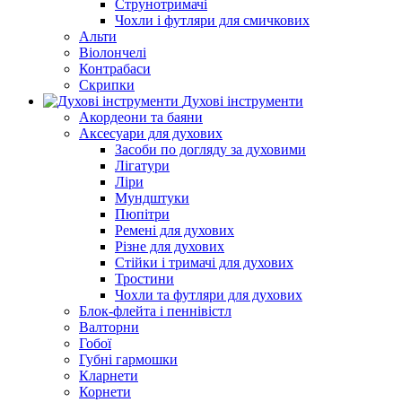
Струнотримачі
Чохли і футляри для смичкових
Альти
Віолончелі
Контрабаси
Скрипки
Духові інструменти
Акордеони та баяни
Аксесуари для духових
Засоби по догляду за духовими
Лігатури
Ліри
Мундштуки
Пюпітри
Ремені для духових
Різне для духових
Стійки і тримачі для духових
Тростини
Чохли та футляри для духових
Блок-флейта і пеннівістл
Валторни
Гобої
Губні гармошки
Кларнети
Корнети