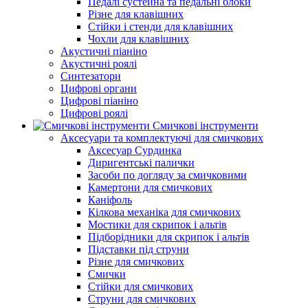
Педалі сустейна та педальні блоки
Різне для клавішних
Стійки і стенди для клавішних
Чохли для клавішних
Акустичні піаніно
Акустичні роялі
Синтезатори
Цифрові органи
Цифрові піаніно
Цифрові роялі
Смичкові інструменти
Аксесуари та комплектуючі для смичкових
Аксесуар Сурдинка
Диригентські палички
Засоби по догляду за смичковими
Камертони для смичкових
Каніфоль
Кілкова механіка для смичкових
Мостики для скрипок і альтів
Підборiдники для скрипок і альтів
Підставки під струни
Різне для смичкових
Смички
Стійки для смичкових
Струни для смичкових