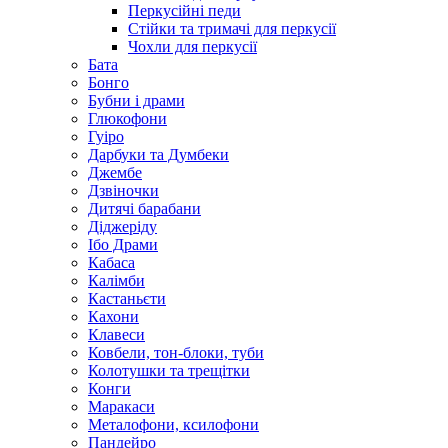
Перкусійні педи
Стійки та тримачі для перкусії
Чохли для перкусії
Бата
Бонго
Бубни і драми
Глюкофони
Гуіро
Дарбуки та Думбеки
Джембе
Дзвіночки
Дитячі барабани
Діджеріду
Ібо Драми
Кабаса
Калімби
Кастаньєти
Кахони
Клавеси
Ковбели, тон-блоки, туби
Колотушки та трещітки
Конги
Маракаси
Металофони, ксилофони
Пандейро