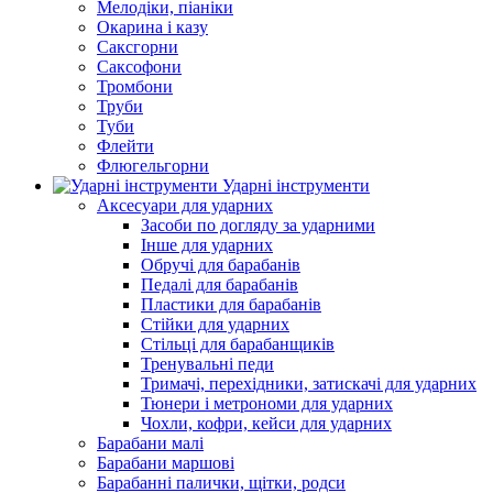
Мелодіки, піаніки
Окарина і казу
Саксгорни
Саксофони
Тромбони
Труби
Туби
Флейти
Флюгельгорни
Ударні інструменти
Аксесуари для ударних
Засоби по догляду за ударними
Інше для ударних
Обручі для барабанів
Педалі для барабанів
Пластики для барабанів
Стійки для ударних
Стільці для барабанщиків
Тренувальні педи
Тримачі, перехідники, затискачі для ударних
Тюнери і метрономи для ударних
Чохли, кофри, кейси для ударних
Барабани малі
Барабани маршові
Барабанні палички, щітки, родси