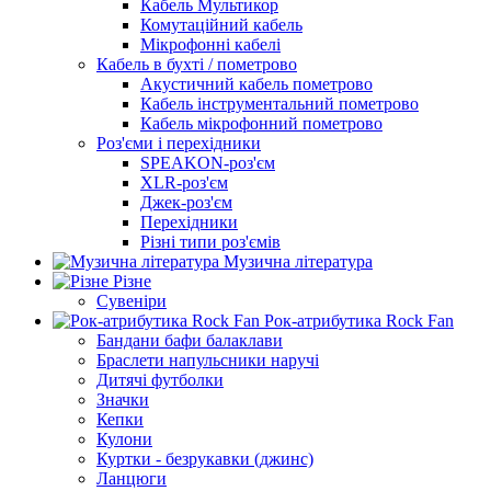
Кабель Мультикор
Комутаційний кабель
Мікрофонні кабелі
Кабель в бухті / пометрово
Акустичний кабель пометрово
Кабель інструментальний пометрово
Кабель мікрофонний пометрово
Роз'єми і перехідники
SPEAKON-роз'єм
XLR-роз'єм
Джек-роз'єм
Перехідники
Різні типи роз'ємів
Музична література
Різне
Сувеніри
Рок-атрибутика Rock Fan
Бандани бафи балаклави
Браслети напульсники наручі
Дитячі футболки
Значки
Кепки
Кулони
Куртки - безрукавки (джинс)
Ланцюги