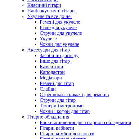
Класичні гітари
Напівакустичні гітари
Укулеле та все до неї
Ремені для укулеле
Різне для укулеле
Струни для укулеле
Укулеле
Чохли для укулеле
Аксесуари для гітар
Засоби по догляду
Інше для гітар
Камертони
Каподастри
Медіатори
Ремені для гітар
Слайди
Стреплоки і тримачі для ременів
Струни для гітар
Тюнери і метрономи
Чохли і кофри для гітар
Гітарне обладнання
Блоки живлення для гітарного обладнання
Гітарні кабінети
Гітарні комбопідсилювачі