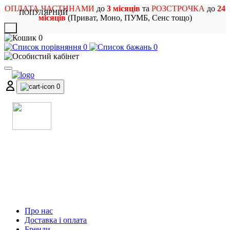
ОПЛАТА ЧАСТИНАМИ
до
3 місяців
та
РОЗСТРОЧКА
до
24
ПОПУЛЯРНИЙ
місяців
(Приват, Моно, ПУМБ, Сенс тощо)
X
0
0
0
0
МАГАЗИН
МУЗИЧНИХ ІНСТРУМЕНТІВ
ТА РОК АТРИБУТИКИ
Про нас
Доставка і оплата
Бренди