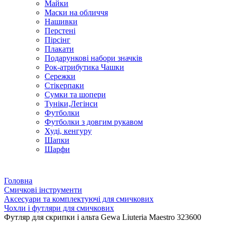
Майки
Маски на обличчя
Нашивки
Перстені
Пірсінг
Плакати
Подарункові набори значків
Рок-атрибутика Чашки
Сережки
Стікерпаки
Сумки та шопери
Туніки,Легінси
Футболки
Футболки з довгим рукавом
Худі, кенгуру
Шапки
Шарфи
Головна
Смичкові інструменти
Аксесуари та комплектуючі для смичкових
Чохли і футляри для смичкових
Футляр для скрипки і альта Gewa Liuteria Maestro 323600