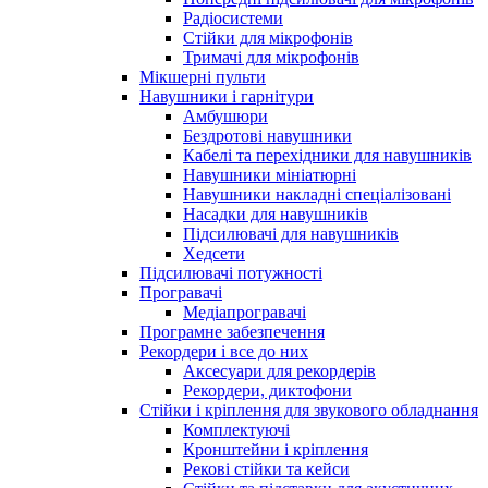
Радіосистеми
Стійки для мікрофонів
Тримачі для мікрофонів
Мікшерні пульти
Навушники і гарнітури
Амбушюри
Бездротові навушники
Кабелі та перехідники для навушників
Навушники мініатюрні
Навушники накладні спеціалізовані
Насадки для навушників
Підсилювачі для навушників
Хедсети
Підсилювачі потужності
Програвачі
Медіапрогравачі
Програмне забезпечення
Рекордери і все до них
Аксесуари для рекордерів
Рекордери, диктофони
Стійки і кріплення для звукового обладнання
Комплектуючі
Кронштейни і кріплення
Рекові стійки та кейси