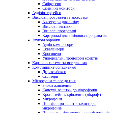
Сабвуфери
Сценічні монітори
Аудіоінтерфейси
Вінілові програвачі та аксесуари
Аксесуари для вінілу
Вінілові платівки
Вінілові програвачі
Картриджі для вінілових програвачів
Звукові обробки
Аудіо компресори
Еквалайзери
Кросовери
Універсальні процесори ефектів
Караоке системи та все для них
Комутаційне обладнання
Директ-бокси
Сплітери
Мікрофони та все до них
Блоки живлення
Капсулі, решітки до мікрофонів
Кронштейни, кріплення (мікроф.)
Мікрофони
Поп-фільтри та вітрозахист для
мікрофонів
Попередні підсилювачі для мікрофонів