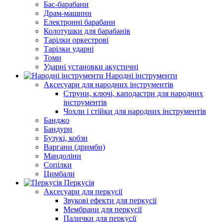
Бас-барабани
Драм-машини
Електронні барабани
Колотушки для барабанів
Тарілки оркестрові
Тарілки ударні
Томи
Ударні установки акустичні
Народні інструменти
Аксесуари для народних інструментів
Струни, ключі, каподастри для народних
інструментів
Чохли і стійки для народних інструментів
Банджо
Бандури
Бузукі, кобзи
Варгани (дримби)
Мандоліни
Сопілки
Цимбали
Перкусія
Аксесуари для перкусії
Звукові ефекти для перкусії
Мембрани для перкусії
Палички для перкусії