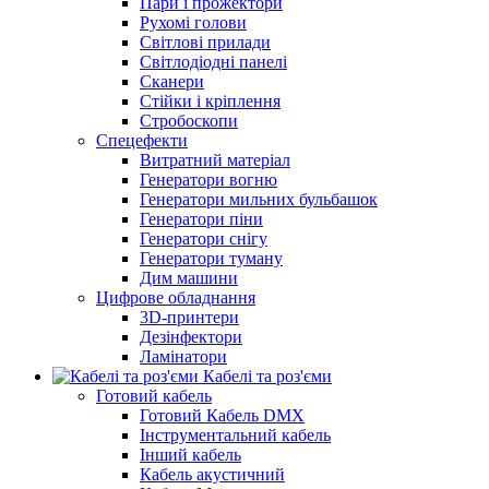
Пари і прожектори
Рухомі голови
Світлові прилади
Світлодіодні панелі
Сканери
Стійки і кріплення
Стробоскопи
Спецефекти
Витратний матеріал
Генератори вогню
Генератори мильних бульбашок
Генератори піни
Генератори снігу
Генератори туману
Дим машини
Цифрове обладнання
3D-принтери
Дезінфектори
Ламінатори
Кабелі та роз'єми
Готовий кабель
Готовий Кабель DMX
Інструментальний кабель
Інший кабель
Кабель акустичний