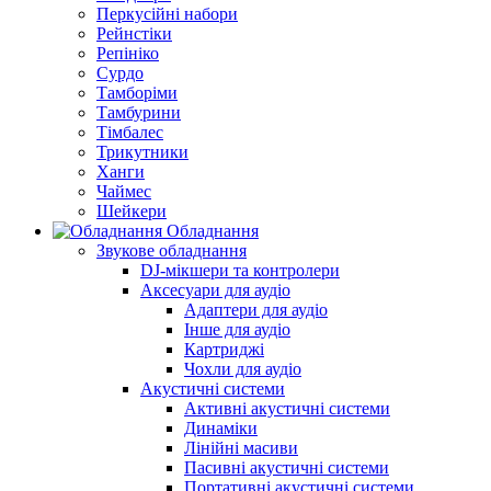
Перкусійні набори
Рейнстіки
Репініко
Сурдо
Тамборіми
Тамбурини
Тімбалес
Трикутники
Ханги
Чаймес
Шейкери
Обладнання
Звукове обладнання
DJ-мікшери та контролери
Аксесуари для аудіо
Адаптери для аудіо
Інше для аудіо
Картриджі
Чохли для аудіо
Акустичні системи
Активні акустичні системи
Динаміки
Лінійні масиви
Пасивні акустичні системи
Портативні акустичні системи