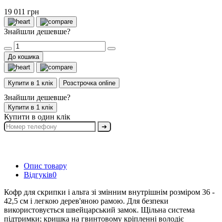
19 011 грн
Знайшли дешевше?
До кошика
Купити в 1 клік
Розстрочка online
Знайшли дешевше?
Купити в 1 клік
Купити в один клік
➔
Опис товару
Відгуків
0
Кофр для скрипки і альта зі змінним внутрішнім розміром 36 -
42,5 см і легкою дерев'яною рамою. Для безпеки
використовується швейцарський замок. Щільна система
підтримки; кришка на гвинтовому кріпленні володіє