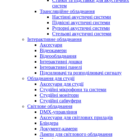
Стійки та підставки для акустичних
систем
Трансляційне обладнання
Настінні акустичні системи
Підвісні акустичні системи
Рупорні акустичні системи
Стельові акустичні системи
Інтерактивне обладнання
Аксесуари
Відеокамери
Відеообладнання
Інтерактивні дошки
Інтерактивні панелі
Підсилювачі та розподілювачі сигналу
Обладнання для студії
Аксесуари для студії
Студійні мікрофони та системи
Студійні монітори
Студійні сабвуфери
Світлове обладнання
DMX-управління
Аксесуари для світлових приладів
Бліндера
Документ-камери
Лампи для світлового обладнання