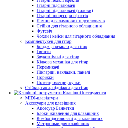
Гітарні педалі ефектів
Гітарні підсилювачі
Гітарні підсилювачі (голови)
Гітарні процесори ефектів
Лампи для лампових підсилювачів
Стійки для гітарного обладнання
Футсвіч
Чохли і кейси для гітарного обладнання
Комплектуючі для гітар
Бриджі, тремоло для гітар
Гвинти
Звукознімачі для гітар
Кілкова механіка для гітар
Перемикачі
Пікгарди, накладки, панелі
Поріжки
Потенціометри, ручки
Стійки, гаки, підніжки для гітар
Клавішні інструменти
MIDI-клавіатури
Аксесуари для клавішних
Аксесуар Банкетки
Блоки живлення для клавішних
Комбопідсилювачі для клавішних
Метрономи для клавішних