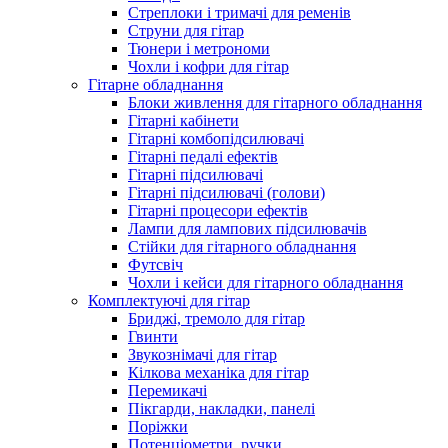
Стреплоки і тримачі для ременів
Струни для гітар
Тюнери і метрономи
Чохли і кофри для гітар
Гітарне обладнання
Блоки живлення для гітарного обладнання
Гітарні кабінети
Гітарні комбопідсилювачі
Гітарні педалі ефектів
Гітарні підсилювачі
Гітарні підсилювачі (голови)
Гітарні процесори ефектів
Лампи для лампових підсилювачів
Стійки для гітарного обладнання
Футсвіч
Чохли і кейси для гітарного обладнання
Комплектуючі для гітар
Бриджі, тремоло для гітар
Гвинти
Звукознімачі для гітар
Кілкова механіка для гітар
Перемикачі
Пікгарди, накладки, панелі
Поріжки
Потенціометри, ручки