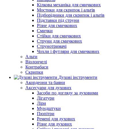
Кілкова механіка для смичкових
Мостики для скрипок і альтів
Підборiдники для скрипок і альтів
Підставки під струни
Різне для смичкових
Смички
Стійки для смичкових
Струни для смичкових
Струнотримачі
Чохли і футляри для смичкових
Альти
Віолончелі
Контрабаси
Скрипки
Духові інструменти
Акордеони та баяни
Аксесуари для духових
Засоби по догляду за духовими
Лігатури
Ліри
Мундштуки
Пюпітри
Ремені для духових
Різне для духових