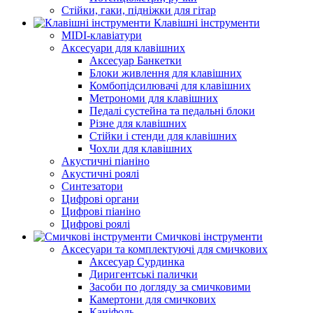
Стійки, гаки, підніжки для гітар
Клавішні інструменти
MIDI-клавіатури
Аксесуари для клавішних
Аксесуар Банкетки
Блоки живлення для клавішних
Комбопідсилювачі для клавішних
Метрономи для клавішних
Педалі сустейна та педальні блоки
Різне для клавішних
Стійки і стенди для клавішних
Чохли для клавішних
Акустичні піаніно
Акустичні роялі
Синтезатори
Цифрові органи
Цифрові піаніно
Цифрові роялі
Смичкові інструменти
Аксесуари та комплектуючі для смичкових
Аксесуар Сурдинка
Диригентські палички
Засоби по догляду за смичковими
Камертони для смичкових
Каніфоль