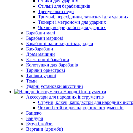
Стійки для ударних
Стільці для барабанщиків
Тренувальні педи
Тримачі, перехідники, затискачі для ударних
Тюнери і метрономи для ударних
Чохли, кофри, кейси для ударних
Барабани малі
Барабани маршові
Барабанні палички, щітки, родси
Бас-барабани
Драм-машини
Електронні барабани
Колотушки для барабанів
Тарілки оркестрові
Тарілки ударні
Томи
Ударні установки акустичні
Народні інструменти
Аксесуари для народних інструментів
Струни, ключі, каподастри для народних інст
Чохли і стійки для народних інструментів
Банджо
Бандури
Бузукі, кобзи
Варгани (дримби)