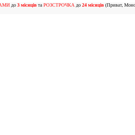
АМИ
до
3 місяців
та
РОЗСТРОЧКА
до
24 місяців
(Приват, Моно