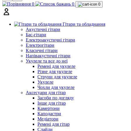
0
0
0
Гітари та обладнання
Акустичні гітари
Бас-гітари
Електроакустичні гітари
Електрогітари
Класичні гітари
Напівакустичні гітари
Укулеле та все до неї
Ремені для укулеле
Різне для укулеле
Струни для укулеле
Укулеле
Чохли для укулеле
Аксесуари для гітар
Засоби по догляду
Інше для гітар
Камертони
Каподастри
Медіатори
Ремені для гітар
Слайди