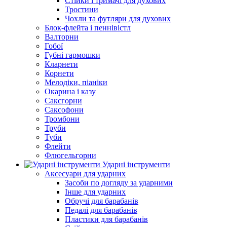
Стійки і тримачі для духових
Тростини
Чохли та футляри для духових
Блок-флейта і пеннівістл
Валторни
Гобої
Губні гармошки
Кларнети
Корнети
Мелодіки, піаніки
Окарина і казу
Саксгорни
Саксофони
Тромбони
Труби
Туби
Флейти
Флюгельгорни
Ударні інструменти
Аксесуари для ударних
Засоби по догляду за ударними
Інше для ударних
Обручі для барабанів
Педалі для барабанів
Пластики для барабанів