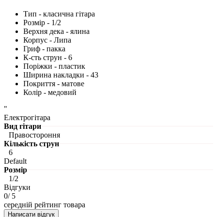
Тип - класична гітара
Розмір - 1/2
Верхня дека - ялина
Корпус - Липа
Гриф - пакка
К-сть струн - 6
Поріжки - пластик
Ширина накладки - 43
Покриття - матове
Колір - медовий
"
Електрогітара
Вид гітари
Правостороння
Кількість струн
6
Default
Розмір
1/2
Відгуки
0
/ 5
середній рейтинг товара
Написати відгук