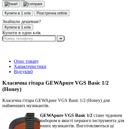
Купити в 1 клік
Розстрочка online
Знайшли дешевше?
Купити в 1 клік
Купити в один клік
➔
Опис товару
Характеристики
Відгуків
0
Класична гітара GEWApure VGS Basic 1/2
(Honey)
Класична гітара GEWApure VGS Basic 1/2 (Honey) для
найменших музикантів.
GEWApure VGS Basic 1/2
стане чудовим
вибором в якості першого інструмента для
юних музикантів. Виготовляються ці