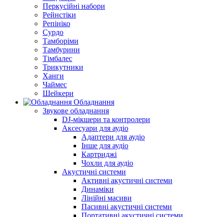
Перкусійні набори
Рейнстіки
Репініко
Сурдо
Тамборіми
Тамбурини
Тімбалес
Трикутники
Ханги
Чаймес
Шейкери
Обладнання
Звукове обладнання
DJ-мікшери та контролери
Аксесуари для аудіо
Адаптери для аудіо
Інше для аудіо
Картриджі
Чохли для аудіо
Акустичні системи
Активні акустичні системи
Динаміки
Лінійні масиви
Пасивні акустичні системи
Портативні акустичні системи