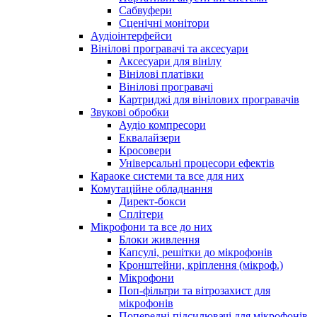
Сабвуфери
Сценічні монітори
Аудіоінтерфейси
Вінілові програвачі та аксесуари
Аксесуари для вінілу
Вінілові платівки
Вінілові програвачі
Картриджі для вінілових програвачів
Звукові обробки
Аудіо компресори
Еквалайзери
Кросовери
Універсальні процесори ефектів
Караоке системи та все для них
Комутаційне обладнання
Директ-бокси
Сплітери
Мікрофони та все до них
Блоки живлення
Капсулі, решітки до мікрофонів
Кронштейни, кріплення (мікроф.)
Мікрофони
Поп-фільтри та вітрозахист для
мікрофонів
Попередні підсилювачі для мікрофонів