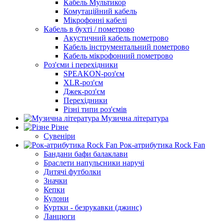
Кабель Мультикор
Комутаційний кабель
Мікрофонні кабелі
Кабель в бухті / пометрово
Акустичний кабель пометрово
Кабель інструментальний пометрово
Кабель мікрофонний пометрово
Роз'єми і перехідники
SPEAKON-роз'єм
XLR-роз'єм
Джек-роз'єм
Перехідники
Різні типи роз'ємів
Музична література
Різне
Сувеніри
Рок-атрибутика Rock Fan
Бандани бафи балаклави
Браслети напульсники наручі
Дитячі футболки
Значки
Кепки
Кулони
Куртки - безрукавки (джинс)
Ланцюги