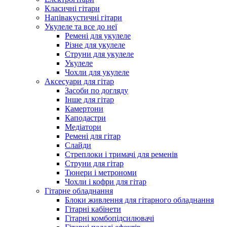
Класичні гітари
Напівакустичні гітари
Укулеле та все до неї
Ремені для укулеле
Різне для укулеле
Струни для укулеле
Укулеле
Чохли для укулеле
Аксесуари для гітар
Засоби по догляду
Інше для гітар
Камертони
Каподастри
Медіатори
Ремені для гітар
Слайди
Стреплоки і тримачі для ременів
Струни для гітар
Тюнери і метрономи
Чохли і кофри для гітар
Гітарне обладнання
Блоки живлення для гітарного обладнання
Гітарні кабінети
Гітарні комбопідсилювачі