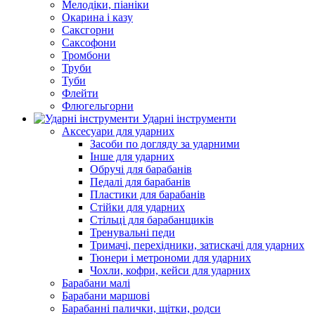
Мелодіки, піаніки
Окарина і казу
Саксгорни
Саксофони
Тромбони
Труби
Туби
Флейти
Флюгельгорни
Ударні інструменти
Аксесуари для ударних
Засоби по догляду за ударними
Інше для ударних
Обручі для барабанів
Педалі для барабанів
Пластики для барабанів
Стійки для ударних
Стільці для барабанщиків
Тренувальні педи
Тримачі, перехідники, затискачі для ударних
Тюнери і метрономи для ударних
Чохли, кофри, кейси для ударних
Барабани малі
Барабани маршові
Барабанні палички, щітки, родси