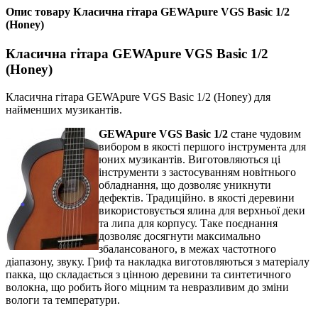
Опис товару Класична гітара GEWApure VGS Basic 1/2
(Honey)
Класична гітара GEWApure VGS Basic 1/2
(Honey)
Класична гітара GEWApure VGS Basic 1/2 (Honey) для
найменших музикантів.
GEWApure VGS Basic 1/2
стане чудовим
вибором в якості першого інструмента для
юних музикантів. Виготовляються ці
інструменти з застосуванням новітнього
обладнання, що дозволяє уникнути
дефектів. Традиційно. в якості деревини
використовується ялина для верхньої деки
та липа для корпусу. Таке поєднання
дозволяє досягнути максимально
збалансованого, в межах частотного
діапазону, звуку. Гриф та накладка виготовляються з матеріалу
пакка, що складається з цінною деревини та синтетичного
волокна, що робить його міцним та невразливим до зміни
вологи та температури.