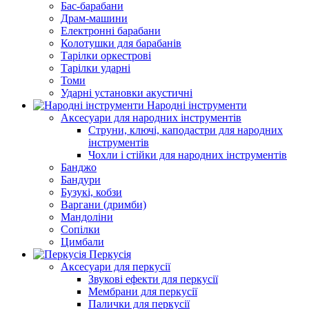
Бас-барабани
Драм-машини
Електронні барабани
Колотушки для барабанів
Тарілки оркестрові
Тарілки ударні
Томи
Ударні установки акустичні
Народні інструменти
Аксесуари для народних інструментів
Струни, ключі, каподастри для народних
інструментів
Чохли і стійки для народних інструментів
Банджо
Бандури
Бузукі, кобзи
Варгани (дримби)
Мандоліни
Сопілки
Цимбали
Перкусія
Аксесуари для перкусії
Звукові ефекти для перкусії
Мембрани для перкусії
Палички для перкусії