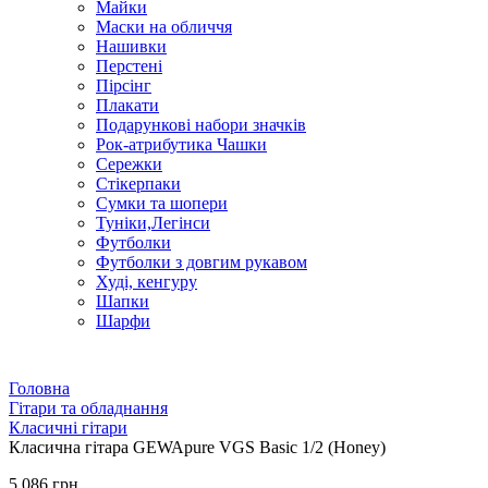
Майки
Маски на обличчя
Нашивки
Перстені
Пірсінг
Плакати
Подарункові набори значків
Рок-атрибутика Чашки
Сережки
Стікерпаки
Сумки та шопери
Туніки,Легінси
Футболки
Футболки з довгим рукавом
Худі, кенгуру
Шапки
Шарфи
Головна
Гітари та обладнання
Класичні гітари
Класична гітара GEWApure VGS Basic 1/2 (Honey)
5 086 грн