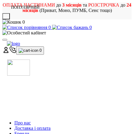
ОПЛАТА ЧАСТИНАМИ
до
3 місяців
та
РОЗСТРОЧКА
до
24
ПОПУЛЯРНИЙ
місяців
(Приват, Моно, ПУМБ, Сенс тощо)
X
0
0
0
0
МАГАЗИН
МУЗИЧНИХ ІНСТРУМЕНТІВ
ТА РОК АТРИБУТИКИ
Про нас
Доставка і оплата
Бренди