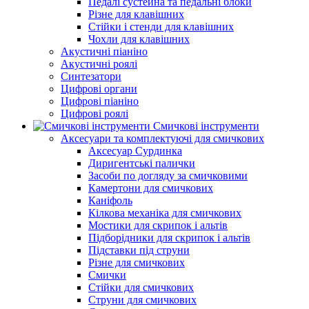
Педалі сустейна та педальні блоки
Різне для клавішних
Стійки і стенди для клавішних
Чохли для клавішних
Акустичні піаніно
Акустичні роялі
Синтезатори
Цифрові органи
Цифрові піаніно
Цифрові роялі
Смичкові інструменти
Аксесуари та комплектуючі для смичкових
Аксесуар Сурдинка
Диригентські палички
Засоби по догляду за смичковими
Камертони для смичкових
Каніфоль
Кілкова механіка для смичкових
Мостики для скрипок і альтів
Підборiдники для скрипок і альтів
Підставки під струни
Різне для смичкових
Смички
Стійки для смичкових
Струни для смичкових