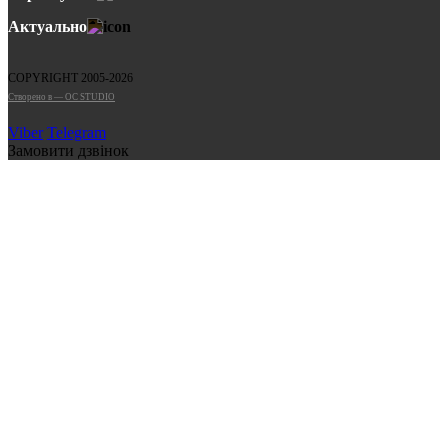
Актуально
COPYRIGHT 2005-2026
Cтворено в — OC STUDIO
Viber
Telegram
Замовити дзвінок