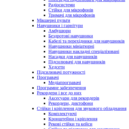
Радіосистеми
Стійки для мікрофонів
Тримачі для мікрофонів
Мікшерні пульти
Навушники і гарнітури
Амбушюри
Бездротові навушники
Кабелі та перехідники для навушників
Навушники мініатюрні
Навушники накладні спеціалізовані
Насадки для навушників
Підсилювачі для навушників
Хедсети
Підсилювачі потужності
Програвачі
Медіапрогравачі
Програмне забезпечення
Рекордери і все до них
Аксесуари для рекордерів
Рекордери, диктофони
Стійки і кріплення для звукового обладнання
Комплектуючі
Кронштейни і кріплення
Рекові стійки та кейси