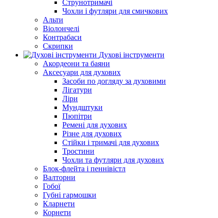
Струнотримачі
Чохли і футляри для смичкових
Альти
Віолончелі
Контрабаси
Скрипки
Духові інструменти
Акордеони та баяни
Аксесуари для духових
Засоби по догляду за духовими
Лігатури
Ліри
Мундштуки
Пюпітри
Ремені для духових
Різне для духових
Стійки і тримачі для духових
Тростини
Чохли та футляри для духових
Блок-флейта і пеннівістл
Валторни
Гобої
Губні гармошки
Кларнети
Корнети