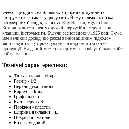
Gewa
- це один з найбільших виробників музичних
інструментів та аксесуарів у світі. Йому належить низка
популярних брендів, таких як
Roy Benson, Vgs та інші.
Компанія виготовляє як духові, перкусійні, струнні так і
клавішні інструменти. Будучи заснованою у 1925 році Gewa
має великий досвід, що разом з інноваційним підходом
застосовуються у проектуванні та виробництві їхньої
продукції. На даний момент асортимент налічує більше 3500
найменувань.
Технічні характеристики:
Тип - класична гітара
Розмір - 1/2
Верхня дека - ялина
Корпус - Липа
Гриф - пакка
К-сть струн - 6
Поріжки - пластик
Ширина накладки - 43
Покриття - матове
Колір - медовий