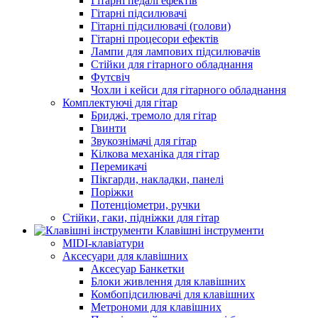
Гітарні педалі ефектів
Гітарні підсилювачі
Гітарні підсилювачі (голови)
Гітарні процесори ефектів
Лампи для лампових підсилювачів
Стійки для гітарного обладнання
Футсвіч
Чохли і кейси для гітарного обладнання
Комплектуючі для гітар
Бриджі, тремоло для гітар
Гвинти
Звукознімачі для гітар
Кілкова механіка для гітар
Перемикачі
Пікгарди, накладки, панелі
Поріжки
Потенціометри, ручки
Стійки, гаки, підніжки для гітар
Клавішні інструменти
MIDI-клавіатури
Аксесуари для клавішних
Аксесуар Банкетки
Блоки живлення для клавішних
Комбопідсилювачі для клавішних
Метрономи для клавішних