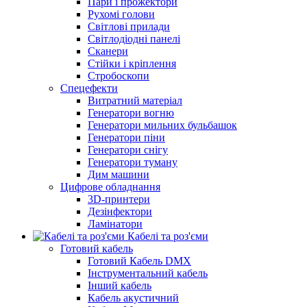
Пари і прожектори
Рухомі голови
Світлові прилади
Світлодіодні панелі
Сканери
Стійки і кріплення
Стробоскопи
Спецефекти
Витратний матеріал
Генератори вогню
Генератори мильних бульбашок
Генератори піни
Генератори снігу
Генератори туману
Дим машини
Цифрове обладнання
3D-принтери
Дезінфектори
Ламінатори
Кабелі та роз'єми
Готовий кабель
Готовий Кабель DMX
Інструментальний кабель
Інший кабель
Кабель акустичний