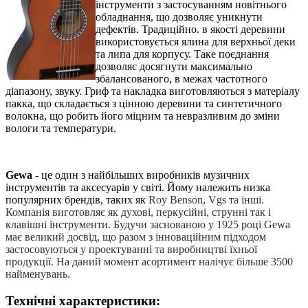
інструменти з застосуванням новітнього
обладнання, що дозволяє уникнути
дефектів. Традиційно. в якості деревини
використовується ялина для верхньої деки
та липа для корпусу. Таке поєднання
дозволяє досягнути максимально
збалансованого, в межах частотного
діапазону, звуку. Гриф та накладка виготовляються з матеріалу
пакка, що складається з цінною деревини та синтетичного
волокна, що робить його міцним та невразливим до зміни
вологи та температури.
Gewa
- це один з найбільших виробників музичних
інструментів та аксесуарів у світі. Йому належить низка
популярних брендів, таких як
Roy Benson, Vgs та інші.
Компанія виготовляє як духові, перкусійні, струнні так і
клавішні інструменти. Будучи заснованою у 1925 році Gewa
має великий досвід, що разом з інноваційним підходом
застосовуються у проектуванні та виробництві їхньої
продукції. На даний момент асортимент налічує більше 3500
найменувань.
Технічні характеристики: