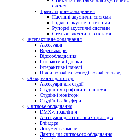
Стійки та підставки для акустичних
систем
Трансляційне обладнання
Настінні акустичні системи
Підвісні акустичні системи
Рупорні акустичні системи
Стельові акустичні системи
Інтерактивне обладнання
Аксесуари
Відеокамери
Відеообладнання
Інтерактивні дошки
Інтерактивні панелі
Підсилювачі та розподілювачі сигналу
Обладнання для студії
Аксесуари для студії
Студійні мікрофони та системи
Студійні монітори
Студійні сабвуфери
Світлове обладнання
DMX-управління
Аксесуари для світлових приладів
Бліндера
Документ-камери
Лампи для світлового обладнання