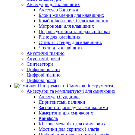
Аксесуари для клавішних
Аксесуар Банкетки
Блоки живлення для клавішних
Комбопідсилювачі для клавішних
Метрономи для клавішних
Педалі сустейна та педальні блоки
Різне для клавішних
Стійки і стенди для клавішних
Чохли для клавішних
Акустичні піаніно
Акустичні роялі
Синтезатори
Цифрові органи
Цифрові піаніно
Цифрові роялі
Смичкові інструменти
Аксесуари та комплектуючі для смичкових
Аксесуар Сурдинка
Диригентські палички
Засоби по догляду за смичковими
Камертони для смичкових
Каніфоль
Кілкова механіка для смичкових
Мостики для скрипок і альтів
Підборiдники для скрипок і альтів