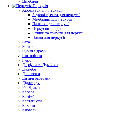
Цимбали
Перкусія
Аксесуари для перкусії
Звукові ефекти для перкусії
Мембрани для перкусії
Палички для перкусії
Перкусійні педи
Стійки та тримачі для перкусії
Чохли для перкусії
Бата
Бонго
Бубни і драми
Глюкофони
Гуіро
Дарбуки та Думбеки
Джембе
Дзвіночки
Дитячі барабани
Діджеріду
Ібо Драми
Кабаса
Калімби
Кастаньєти
Кахони
Клавеси