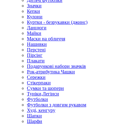
Дитячі футболки
Значки
Кепки
Кулони
Куртки - безрукавки (джинс)
Ланцюги
Майки
Маски на обличчя
Нашивки
Перстені
Пірсінг
Плакати
Подарункові набори значків
Рок-атрибутика Чашки
Сережки
Стікерпаки
Сумки та шопери
Туніки,Легінси
Футболки
Футболки з довгим рукавом
Худі, кенгуру
Шапки
Шарфи