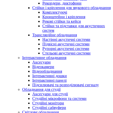
Рекордери, диктофони
Стійки і кріплення для звукового обладнання
Комплектуючі
Кронштейни і кріплення
Рекові стійки та кейси
Стійки та підставки для акустичних
систем
Трансляційне обладнання
Настінні акустичні системи
Підвісні акустичні системи
Рупорні акустичні системи
Стельові акустичні системи
Інтерактивне обладнання
Аксесуари
Відеокамери
Відеообладнання
Інтерактивні дошки
Інтерактивні панелі
Підсилювачі та розподілювачі сигналу
Обладнання для студії
Аксесуари для студії
Студійні мікрофони та системи
Студійні монітори
Студійні сабвуфери
Світлове обладнання