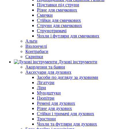
Підставки під струни
Різне для смичкових
Смички
Стійки для смичкових
Струни для смичкових
Струнотримачі
Чохли і футляри для смичкових
Альти
Віолончелі
Контрабаси
Скрипки
Духові інструменти
Акордеони та баяни
Аксесуари для духових
Засоби по догляду за духовими
Лігатури
Ліри
Мундштуки
Пюпітри
Ремені для духових
Різне для духових
Стійки і тримачі для духових
Тростини
Чохли та футляри для духових