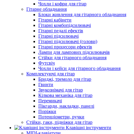
Чохли і кофри для гітар
Гітарне обладнання
Блоки живлення для гітарного обладнання
Гітарні кабінети
Гітарні комбопідсилювачі
Гітарні педалі ефектів
Гітарні підсилювачі
Гітарні підсилювачі (голови)
Гітарні процесори ефектів
Лампи для лампових підсилювачів
Стійки для гітарного обладнання
Футсвіч
Чохли і кейси для гітарного обладнання
Комплектуючі для гітар
Бриджі, тремоло для гітар
Гвинти
Звукознімачі для гітар
Кілкова механіка для гітар
Перемикачі
Пікгарди, накладки, панелі
Поріжки
Потенціометри, ручки
Стійки, гаки, підніжки для гітар
Клавішні інструменти
MIDI-клавіатури