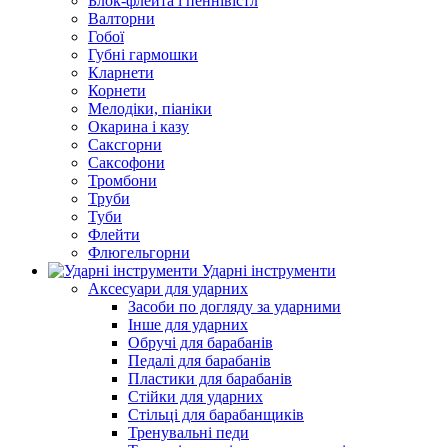
Блок-флейта і пеннівістл
Валторни
Гобої
Губні гармошки
Кларнети
Корнети
Мелодіки, піаніки
Окарина і казу
Саксгорни
Саксофони
Тромбони
Труби
Туби
Флейти
Флюгельгорни
Ударні інструменти
Аксесуари для ударних
Засоби по догляду за ударними
Інше для ударних
Обручі для барабанів
Педалі для барабанів
Пластики для барабанів
Стійки для ударних
Стільці для барабанщиків
Тренувальні педи