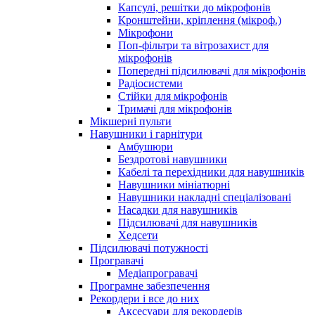
Капсулі, решітки до мікрофонів
Кронштейни, кріплення (мікроф.)
Мікрофони
Поп-фільтри та вітрозахист для
мікрофонів
Попередні підсилювачі для мікрофонів
Радіосистеми
Стійки для мікрофонів
Тримачі для мікрофонів
Мікшерні пульти
Навушники і гарнітури
Амбушюри
Бездротові навушники
Кабелі та перехідники для навушників
Навушники мініатюрні
Навушники накладні спеціалізовані
Насадки для навушників
Підсилювачі для навушників
Хедсети
Підсилювачі потужності
Програвачі
Медіапрогравачі
Програмне забезпечення
Рекордери і все до них
Аксесуари для рекордерів