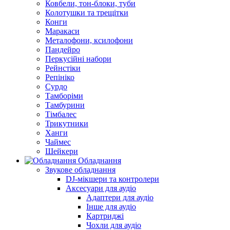
Ковбели, тон-блоки, туби
Колотушки та трещітки
Конги
Маракаси
Металофони, ксилофони
Пандейро
Перкусійні набори
Рейнстіки
Репініко
Сурдо
Тамборіми
Тамбурини
Тімбалес
Трикутники
Ханги
Чаймес
Шейкери
Обладнання
Звукове обладнання
DJ-мікшери та контролери
Аксесуари для аудіо
Адаптери для аудіо
Інше для аудіо
Картриджі
Чохли для аудіо