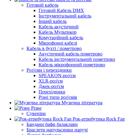
Готовий кабель
Готовий Кабель DMX
Інструментальний кабель
Інший кабель
Кабель акустичний
Кабель Мультикор
Комутаційний кабель
Мікрофонні кабелі
Кабель в бухті / пометрово
Акустичний кабель пометрово
Кабель інструментальний пометрово
Кабель мікрофонний пометрово
Роз'єми і перехідники
SPEAKON-роз'єм
XLR-роз'єм
Джек-роз'єм
Перехідники
Різні типи роз'ємів
Музична література
Різне
Сувеніри
Рок-атрибутика Rock Fan
Бандани бафи балаклави
Браслети напульсники наручі