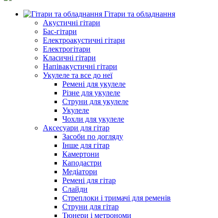
Гітари та обладнання
Акустичні гітари
Бас-гітари
Електроакустичні гітари
Електрогітари
Класичні гітари
Напівакустичні гітари
Укулеле та все до неї
Ремені для укулеле
Різне для укулеле
Струни для укулеле
Укулеле
Чохли для укулеле
Аксесуари для гітар
Засоби по догляду
Інше для гітар
Камертони
Каподастри
Медіатори
Ремені для гітар
Слайди
Стреплоки і тримачі для ременів
Струни для гітар
Тюнери і метрономи