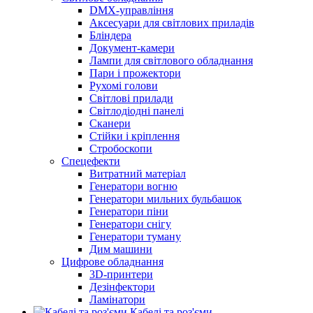
DMX-управління
Аксесуари для світлових приладів
Бліндера
Документ-камери
Лампи для світлового обладнання
Пари і прожектори
Рухомі голови
Світлові прилади
Світлодіодні панелі
Сканери
Стійки і кріплення
Стробоскопи
Спецефекти
Витратний матеріал
Генератори вогню
Генератори мильних бульбашок
Генератори піни
Генератори снігу
Генератори туману
Дим машини
Цифрове обладнання
3D-принтери
Дезінфектори
Ламінатори
Кабелі та роз'єми