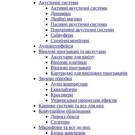
Акустичні системи
Активні акустичні системи
Динаміки
Лінійні масиви
Пасивні акустичні системи
Портативні акустичні системи
Сабвуфери
Сценічні монітори
Аудіоінтерфейси
Вінілові програвачі та аксесуари
Аксесуари для вінілу
Вінілові платівки
Вінілові програвачі
Картриджі для вінілових програвачів
Звукові обробки
Аудіо компресори
Еквалайзери
Кросовери
Універсальні процесори ефектів
Караоке системи та все для них
Комутаційне обладнання
Директ-бокси
Сплітери
Мікрофони та все до них
Блоки живлення