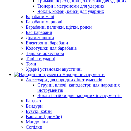
Тримачі, перехідники, затискачі для ударних
Тюнери і метрономи для ударних
Чохли, кофри, кейси для ударних
Барабани малі
Барабани маршові
Барабанні палички, щітки, родси
Бас-барабани
Драм-машини
Електронні барабани
Колотушки для барабанів
Тарілки оркестрові
Тарілки ударні
Томи
Ударні установки акустичні
Народні інструменти
Аксесуари для народних інструментів
Струни, ключі, каподастри для народних
інструментів
Чохли і стійки для народних інструментів
Банджо
Бандури
Бузукі, кобзи
Варгани (дримби)
Мандоліни
Сопілки