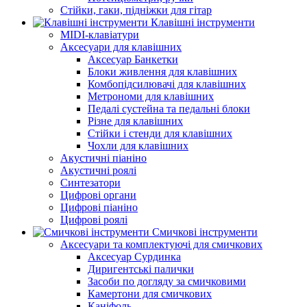
Стійки, гаки, підніжки для гітар
Клавішні інструменти
MIDI-клавіатури
Аксесуари для клавішних
Аксесуар Банкетки
Блоки живлення для клавішних
Комбопідсилювачі для клавішних
Метрономи для клавішних
Педалі сустейна та педальні блоки
Різне для клавішних
Стійки і стенди для клавішних
Чохли для клавішних
Акустичні піаніно
Акустичні роялі
Синтезатори
Цифрові органи
Цифрові піаніно
Цифрові роялі
Смичкові інструменти
Аксесуари та комплектуючі для смичкових
Аксесуар Сурдинка
Диригентські палички
Засоби по догляду за смичковими
Камертони для смичкових
Каніфоль