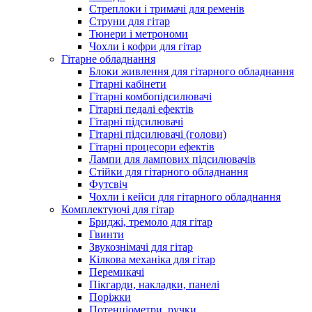
Стреплоки і тримачі для ременів
Струни для гітар
Тюнери і метрономи
Чохли і кофри для гітар
Гітарне обладнання
Блоки живлення для гітарного обладнання
Гітарні кабінети
Гітарні комбопідсилювачі
Гітарні педалі ефектів
Гітарні підсилювачі
Гітарні підсилювачі (голови)
Гітарні процесори ефектів
Лампи для лампових підсилювачів
Стійки для гітарного обладнання
Футсвіч
Чохли і кейси для гітарного обладнання
Комплектуючі для гітар
Бриджі, тремоло для гітар
Гвинти
Звукознімачі для гітар
Кілкова механіка для гітар
Перемикачі
Пікгарди, накладки, панелі
Поріжки
Потенціометри, ручки