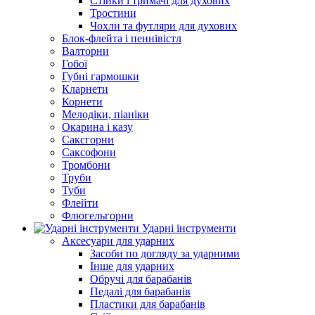
Стійки і тримачі для духових
Тростини
Чохли та футляри для духових
Блок-флейта і пеннівістл
Валторни
Гобої
Губні гармошки
Кларнети
Корнети
Мелодіки, піаніки
Окарина і казу
Саксгорни
Саксофони
Тромбони
Труби
Туби
Флейти
Флюгельгорни
Ударні інструменти
Аксесуари для ударних
Засоби по догляду за ударними
Інше для ударних
Обручі для барабанів
Педалі для барабанів
Пластики для барабанів