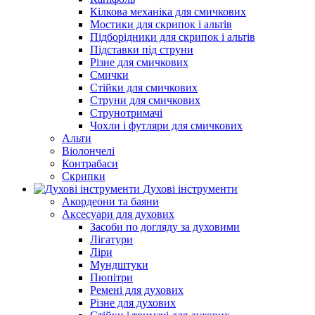
Кілкова механіка для смичкових
Мостики для скрипок і альтів
Підборiдники для скрипок і альтів
Підставки під струни
Різне для смичкових
Смички
Стійки для смичкових
Струни для смичкових
Струнотримачі
Чохли і футляри для смичкових
Альти
Віолончелі
Контрабаси
Скрипки
Духові інструменти
Акордеони та баяни
Аксесуари для духових
Засоби по догляду за духовими
Лігатури
Ліри
Мундштуки
Пюпітри
Ремені для духових
Різне для духових