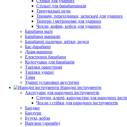
Стійки для ударних
Стільці для барабанщиків
Тренувальні педи
Тримачі, перехідники, затискачі для ударних
Тюнери і метрономи для ударних
Чохли, кофри, кейси для ударних
Барабани малі
Барабани маршові
Барабанні палички, щітки, родси
Бас-барабани
Драм-машини
Електронні барабани
Колотушки для барабанів
Тарілки оркестрові
Тарілки ударні
Томи
Ударні установки акустичні
Народні інструменти
Аксесуари для народних інструментів
Струни, ключі, каподастри для народних інст
Чохли і стійки для народних інструментів
Банджо
Бандури
Бузукі, кобзи
Варгани (дримби)