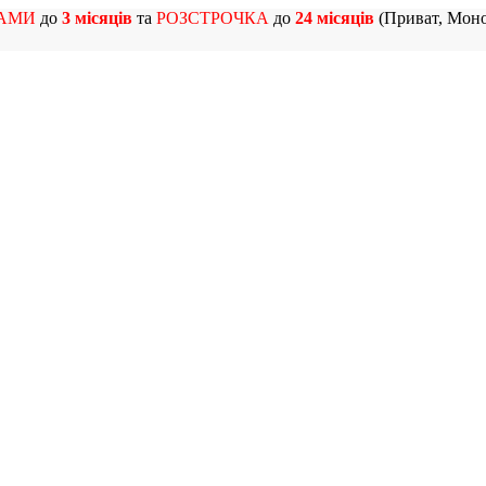
АМИ
до
3 місяців
та
РОЗСТРОЧКА
до
24 місяців
(Приват, Моно