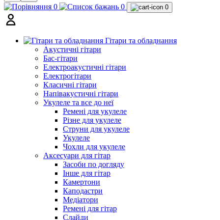
0
0
0
Гітари та обладнання
Акустичні гітари
Бас-гітари
Електроакустичні гітари
Електрогітари
Класичні гітари
Напівакустичні гітари
Укулеле та все до неї
Ремені для укулеле
Різне для укулеле
Струни для укулеле
Укулеле
Чохли для укулеле
Аксесуари для гітар
Засоби по догляду
Інше для гітар
Камертони
Каподастри
Медіатори
Ремені для гітар
Слайди