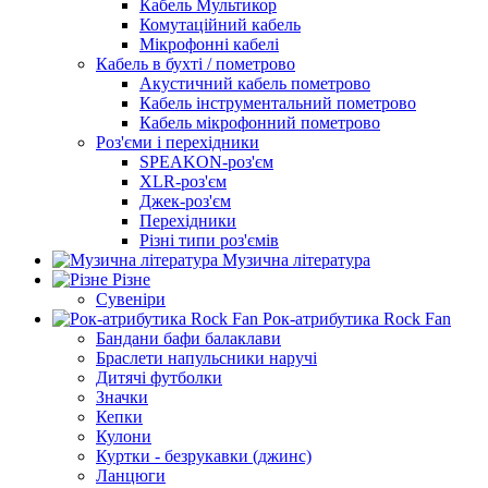
Кабель Мультикор
Комутаційний кабель
Мікрофонні кабелі
Кабель в бухті / пометрово
Акустичний кабель пометрово
Кабель інструментальний пометрово
Кабель мікрофонний пометрово
Роз'єми і перехідники
SPEAKON-роз'єм
XLR-роз'єм
Джек-роз'єм
Перехідники
Різні типи роз'ємів
Музична література
Різне
Сувеніри
Рок-атрибутика Rock Fan
Бандани бафи балаклави
Браслети напульсники наручі
Дитячі футболки
Значки
Кепки
Кулони
Куртки - безрукавки (джинс)
Ланцюги