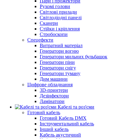
Пари і прожектори
Рухомі голови
Світлові прилади
Світлодіодні панелі
Сканери
Стійки і кріплення
Стробоскопи
Спецефекти
Витратний матеріал
Генератори вогню
Генератори мильних бульбашок
Генератори піни
Генератори снігу
Генератори туману
Дим машини
Цифрове обладнання
3D-принтери
Дезінфектори
Ламінатори
Кабелі та роз'єми
Готовий кабель
Готовий Кабель DMX
Інструментальний кабель
Інший кабель
Кабель акустичний