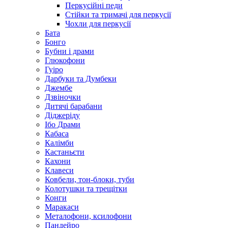
Перкусійні педи
Стійки та тримачі для перкусії
Чохли для перкусії
Бата
Бонго
Бубни і драми
Глюкофони
Гуіро
Дарбуки та Думбеки
Джембе
Дзвіночки
Дитячі барабани
Діджеріду
Ібо Драми
Кабаса
Калімби
Кастаньєти
Кахони
Клавеси
Ковбели, тон-блоки, туби
Колотушки та трещітки
Конги
Маракаси
Металофони, ксилофони
Пандейро