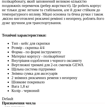
полікарбонату, який заповнений великою кількістю
поздовжніх перемичок (ребер жорсткості). Це робить корпус
не тільки дуже легким та стабільним, але й дуже стійким до
температурного впливу. Міцні основна та бічна ручки і також
,якісно виготовлені рюкзачні ремінні з неопрену, роблять його
дуже зручним для транспортування.
Технічні характеристики:
Тип - кейс для скрипки
Розмір - скрипка 4/4
Форма - по формі інструменту
Матеріал корпусу - полікарбонат
Внутрішня оздоблення з чорного оксамиту
Вертлюжні тримачі для 2-ох смичків GEWA
Щільна система підтримки
Знімна сумка для аксесуарів
2 знімних рюкзачних ременя з неопрену
Шовкове покривало
Вага 1,8 кг
Колір - червоний
Default
Призначення чохла