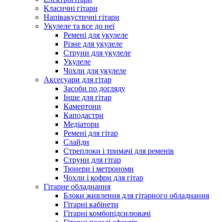
Класичні гітари
Напівакустичні гітари
Укулеле та все до неї
Ремені для укулеле
Різне для укулеле
Струни для укулеле
Укулеле
Чохли для укулеле
Аксесуари для гітар
Засоби по догляду
Інше для гітар
Камертони
Каподастри
Медіатори
Ремені для гітар
Слайди
Стреплоки і тримачі для ременів
Струни для гітар
Тюнери і метрономи
Чохли і кофри для гітар
Гітарне обладнання
Блоки живлення для гітарного обладнання
Гітарні кабінети
Гітарні комбопідсилювачі