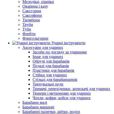
Мелодіки, піаніки
Окарина і казу
Саксгорни
Саксофони
Тромбони
Труби
Туби
Флейти
Флюгельгорни
Ударні інструменти
Аксесуари для ударних
Засоби по догляду за ударними
Інше для ударних
Обручі для барабанів
Педалі для барабанів
Пластики для барабанів
Стійки для ударних
Стільці для барабанщиків
Тренувальні педи
Тримачі, перехідники, затискачі для ударних
Тюнери і метрономи для ударних
Чохли, кофри, кейси для ударних
Барабани малі
Барабани маршові
Барабанні палички, щітки, родси