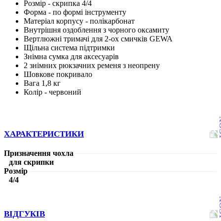
Розмір - скрипка 4/4
Форма - по формі інструменту
Матеріал корпусу - полікарбонат
Внутрішня оздоблення з чорного оксамиту
Вертлюжні тримачі для 2-ох смичків GEWA
Щільна система підтримки
Знімна сумка для аксесуарів
2 знімних рюкзачних ременя з неопрену
Шовкове покривало
Вага 1,8 кг
Колір - червоний
ХАРАКТЕРИСТИКИ
Призначення чохла
для скрипки
Розмір
4/4
ВІДГУКІВ