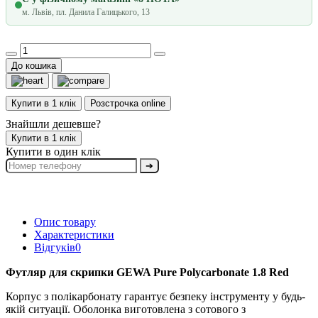
м. Львів, пл. Данила Галицького, 13
До кошика
Купити в 1 клік
Розстрочка online
Знайшли дешевше?
Купити в 1 клік
Купити в один клік
➔
Опис товару
Характеристики
Відгуків
0
Футляр для скрипки GEWA Pure Polycarbonate 1.8 Red
Корпус з полікарбонату гарантує безпеку інструменту у будь-
якій ситуації. Оболонка виготовлена з сотового з