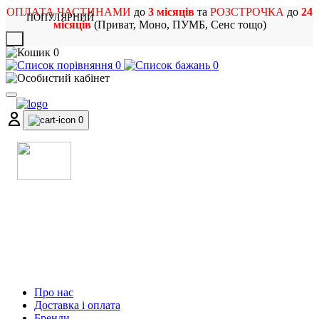
ОПЛАТА ЧАСТИНАМИ
до
3 місяців
та
РОЗСТРОЧКА
до
24
ПОПУЛЯРНИЙ
місяців
(Приват, Моно, ПУМБ, Сенс тощо)
X
0
0
0
0
МАГАЗИН
МУЗИЧНИХ ІНСТРУМЕНТІВ
ТА РОК АТРИБУТИКИ
Про нас
Доставка і оплата
Бренди