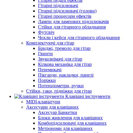
Гітарні педалі ефектів
Гітарні підсилювачі
Гітарні підсилювачі (голови)
Гітарні процесори ефектів
Лампи для лампових підсилювачів
Стійки для гітарного обладнання
Футсвіч
Чохли і кейси для гітарного обладнання
Комплектуючі для гітар
Бриджі, тремоло для гітар
Гвинти
Звукознімачі для гітар
Кілкова механіка для гітар
Перемикачі
Пікгарди, накладки, панелі
Поріжки
Потенціометри, ручки
Стійки, гаки, підніжки для гітар
Клавішні інструменти
MIDI-клавіатури
Аксесуари для клавішних
Аксесуар Банкетки
Блоки живлення для клавішних
Комбопідсилювачі для клавішних
Метрономи для клавішних