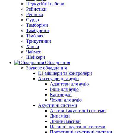
Перкусійні набори
Рейнстіки
Репініко
Сурдо
Тамборіми
Тамбурини
Тімбалес
Трикутники
Ханги
Чаймес
Шейкери
Обладнання
Звукове обладнання
DJ-мікшери та контролери
Аксесуари для аудіо
Адаптери для аудіо
Інше для аудіо
Картриджі
Чохли для аудіо
Акустичні системи
Активні акустичні системи
Динаміки
Лінійні масиви
Пасивні акустичні системи
Портативні акустичні системи