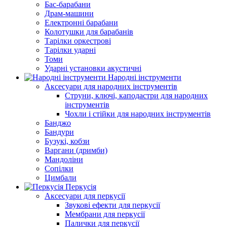
Бас-барабани
Драм-машини
Електронні барабани
Колотушки для барабанів
Тарілки оркестрові
Тарілки ударні
Томи
Ударні установки акустичні
Народні інструменти
Аксесуари для народних інструментів
Струни, ключі, каподастри для народних
інструментів
Чохли і стійки для народних інструментів
Банджо
Бандури
Бузукі, кобзи
Варгани (дримби)
Мандоліни
Сопілки
Цимбали
Перкусія
Аксесуари для перкусії
Звукові ефекти для перкусії
Мембрани для перкусії
Палички для перкусії