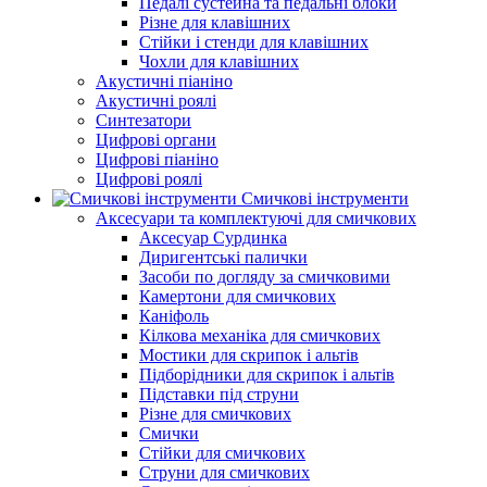
Педалі сустейна та педальні блоки
Різне для клавішних
Стійки і стенди для клавішних
Чохли для клавішних
Акустичні піаніно
Акустичні роялі
Синтезатори
Цифрові органи
Цифрові піаніно
Цифрові роялі
Смичкові інструменти
Аксесуари та комплектуючі для смичкових
Аксесуар Сурдинка
Диригентські палички
Засоби по догляду за смичковими
Камертони для смичкових
Каніфоль
Кілкова механіка для смичкових
Мостики для скрипок і альтів
Підборiдники для скрипок і альтів
Підставки під струни
Різне для смичкових
Смички
Стійки для смичкових
Струни для смичкових