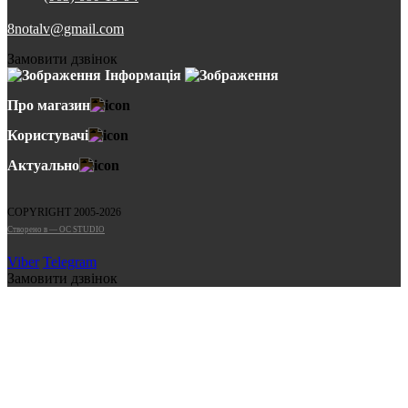
8notalv@gmail.com
Замовити дзвінок
Інформація
Про магазин
Користувачі
Актуально
COPYRIGHT 2005-2026
Cтворено в — OC STUDIO
Viber
Telegram
Замовити дзвінок