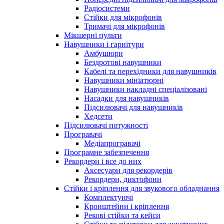
Радіосистеми
Стійки для мікрофонів
Тримачі для мікрофонів
Мікшерні пульти
Навушники і гарнітури
Амбушюри
Бездротові навушники
Кабелі та перехідники для навушників
Навушники мініатюрні
Навушники накладні спеціалізовані
Насадки для навушників
Підсилювачі для навушників
Хедсети
Підсилювачі потужності
Програвачі
Медіапрогравачі
Програмне забезпечення
Рекордери і все до них
Аксесуари для рекордерів
Рекордери, диктофони
Стійки і кріплення для звукового обладнання
Комплектуючі
Кронштейни і кріплення
Рекові стійки та кейси