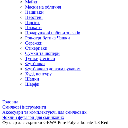
Майки
Маски на обличчя
Нашивки
Перстені
Пірсінг
Плакати
Подарункові набори значків
Рок-атрибутика Чашки
Сережки
Стікерпаки
Сумки та шопери
Туніки,Легінси
Футболки
Футболки з довгим рукавом
Худі, кенгуру
Шапки
Шарфи
Головна
Смичкові інструменти
Аксесуари та комплектуючі для смичкових
Чохли і футляри для смичкових
Футляр для скрипки GEWA Pure Polycarbonate 1.8 Red