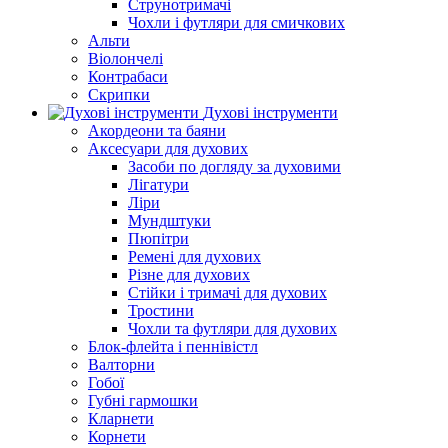
Струнотримачі
Чохли і футляри для смичкових
Альти
Віолончелі
Контрабаси
Скрипки
Духові інструменти
Акордеони та баяни
Аксесуари для духових
Засоби по догляду за духовими
Лігатури
Ліри
Мундштуки
Пюпітри
Ремені для духових
Різне для духових
Стійки і тримачі для духових
Тростини
Чохли та футляри для духових
Блок-флейта і пеннівістл
Валторни
Гобої
Губні гармошки
Кларнети
Корнети