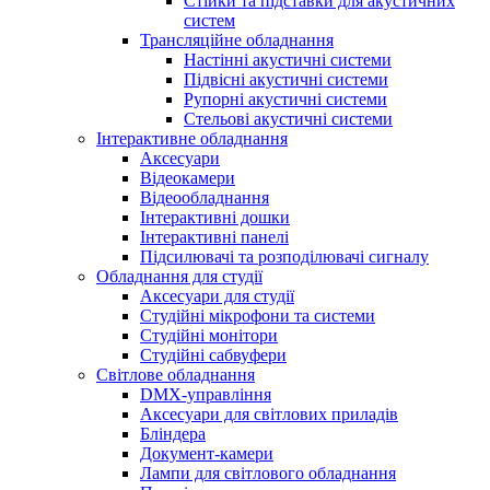
Стійки та підставки для акустичних
систем
Трансляційне обладнання
Настінні акустичні системи
Підвісні акустичні системи
Рупорні акустичні системи
Стельові акустичні системи
Інтерактивне обладнання
Аксесуари
Відеокамери
Відеообладнання
Інтерактивні дошки
Інтерактивні панелі
Підсилювачі та розподілювачі сигналу
Обладнання для студії
Аксесуари для студії
Студійні мікрофони та системи
Студійні монітори
Студійні сабвуфери
Світлове обладнання
DMX-управління
Аксесуари для світлових приладів
Бліндера
Документ-камери
Лампи для світлового обладнання