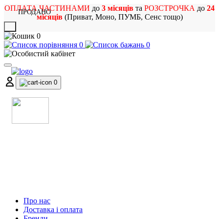
ОПЛАТА ЧАСТИНАМИ
до
3 місяців
та
РОЗСТРОЧКА
до
24
ПРОДАНО
місяців
(Приват, Моно, ПУМБ, Сенс тощо)
X
0
0
0
0
МАГАЗИН
МУЗИЧНИХ ІНСТРУМЕНТІВ
ТА РОК АТРИБУТИКИ
Про нас
Доставка і оплата
Бренди