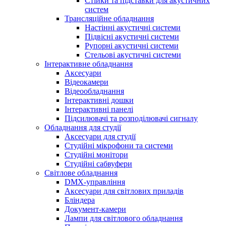
Стійки та підставки для акустичних
систем
Трансляційне обладнання
Настінні акустичні системи
Підвісні акустичні системи
Рупорні акустичні системи
Стельові акустичні системи
Інтерактивне обладнання
Аксесуари
Відеокамери
Відеообладнання
Інтерактивні дошки
Інтерактивні панелі
Підсилювачі та розподілювачі сигналу
Обладнання для студії
Аксесуари для студії
Студійні мікрофони та системи
Студійні монітори
Студійні сабвуфери
Світлове обладнання
DMX-управління
Аксесуари для світлових приладів
Бліндера
Документ-камери
Лампи для світлового обладнання