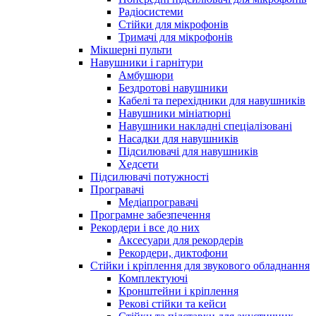
Радіосистеми
Стійки для мікрофонів
Тримачі для мікрофонів
Мікшерні пульти
Навушники і гарнітури
Амбушюри
Бездротові навушники
Кабелі та перехідники для навушників
Навушники мініатюрні
Навушники накладні спеціалізовані
Насадки для навушників
Підсилювачі для навушників
Хедсети
Підсилювачі потужності
Програвачі
Медіапрогравачі
Програмне забезпечення
Рекордери і все до них
Аксесуари для рекордерів
Рекордери, диктофони
Стійки і кріплення для звукового обладнання
Комплектуючі
Кронштейни і кріплення
Рекові стійки та кейси