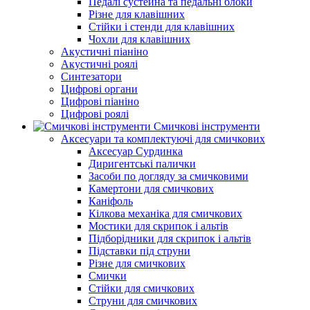
Педалі сустейна та педальні блоки
Різне для клавішних
Стійки і стенди для клавішних
Чохли для клавішних
Акустичні піаніно
Акустичні роялі
Синтезатори
Цифрові органи
Цифрові піаніно
Цифрові роялі
Смичкові інструменти
Аксесуари та комплектуючі для смичкових
Аксесуар Сурдинка
Диригентські палички
Засоби по догляду за смичковими
Камертони для смичкових
Каніфоль
Кілкова механіка для смичкових
Мостики для скрипок і альтів
Підборiдники для скрипок і альтів
Підставки під струни
Різне для смичкових
Смички
Стійки для смичкових
Струни для смичкових