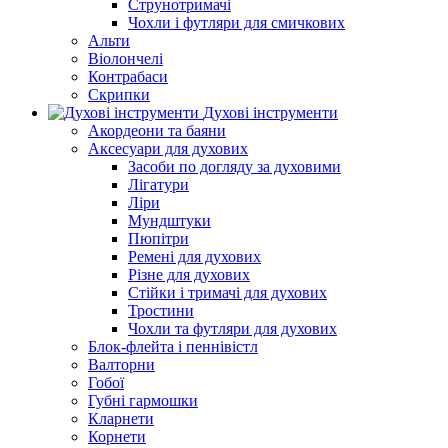
Струнотримачі
Чохли і футляри для смичкових
Альти
Віолончелі
Контрабаси
Скрипки
Духові інструменти
Акордеони та баяни
Аксесуари для духових
Засоби по догляду за духовими
Лігатури
Ліри
Мундштуки
Пюпітри
Ремені для духових
Різне для духових
Стійки і тримачі для духових
Тростини
Чохли та футляри для духових
Блок-флейта і пеннівістл
Валторни
Гобої
Губні гармошки
Кларнети
Корнети