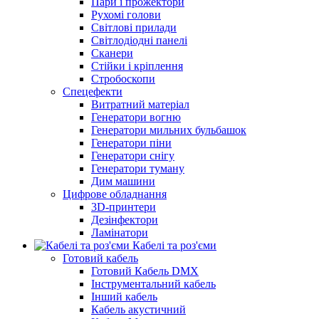
Пари і прожектори
Рухомі голови
Світлові прилади
Світлодіодні панелі
Сканери
Стійки і кріплення
Стробоскопи
Спецефекти
Витратний матеріал
Генератори вогню
Генератори мильних бульбашок
Генератори піни
Генератори снігу
Генератори туману
Дим машини
Цифрове обладнання
3D-принтери
Дезінфектори
Ламінатори
Кабелі та роз'єми
Готовий кабель
Готовий Кабель DMX
Інструментальний кабель
Інший кабель
Кабель акустичний