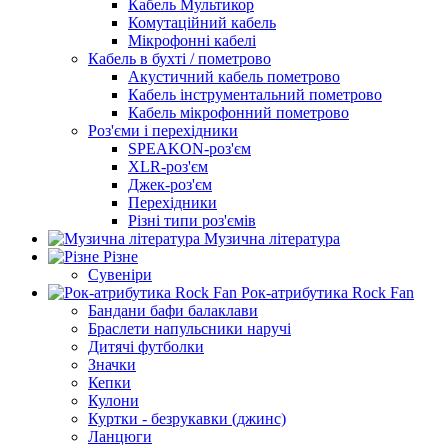
Кабель Мультикор
Комутаційний кабель
Мікрофонні кабелі
Кабель в бухті / пометрово
Акустичний кабель пометрово
Кабель інструментальний пометрово
Кабель мікрофонний пометрово
Роз'єми і перехідники
SPEAKON-роз'єм
XLR-роз'єм
Джек-роз'єм
Перехідники
Різні типи роз'ємів
Музична література
Різне
Сувеніри
Рок-атрибутика Rock Fan
Бандани бафи балаклави
Браслети напульсники наручі
Дитячі футболки
Значки
Кепки
Кулони
Куртки - безрукавки (джинс)
Ланцюги