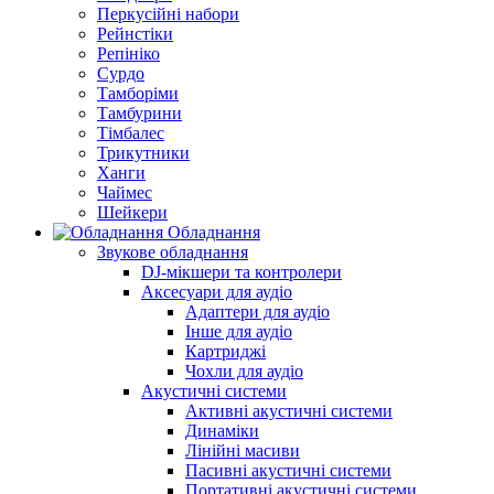
Перкусійні набори
Рейнстіки
Репініко
Сурдо
Тамборіми
Тамбурини
Тімбалес
Трикутники
Ханги
Чаймес
Шейкери
Обладнання
Звукове обладнання
DJ-мікшери та контролери
Аксесуари для аудіо
Адаптери для аудіо
Інше для аудіо
Картриджі
Чохли для аудіо
Акустичні системи
Активні акустичні системи
Динаміки
Лінійні масиви
Пасивні акустичні системи
Портативні акустичні системи