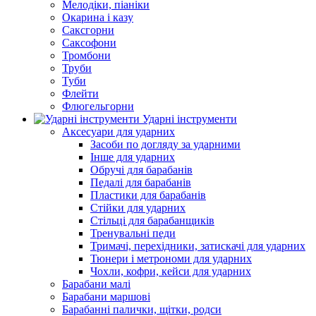
Мелодіки, піаніки
Окарина і казу
Саксгорни
Саксофони
Тромбони
Труби
Туби
Флейти
Флюгельгорни
Ударні інструменти
Аксесуари для ударних
Засоби по догляду за ударними
Інше для ударних
Обручі для барабанів
Педалі для барабанів
Пластики для барабанів
Стійки для ударних
Стільці для барабанщиків
Тренувальні педи
Тримачі, перехідники, затискачі для ударних
Тюнери і метрономи для ударних
Чохли, кофри, кейси для ударних
Барабани малі
Барабани маршові
Барабанні палички, щітки, родси