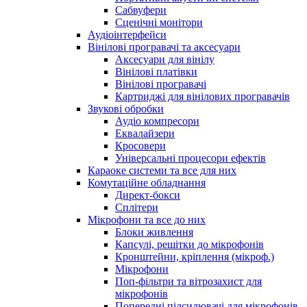
Сабвуфери
Сценічні монітори
Аудіоінтерфейси
Вінілові програвачі та аксесуари
Аксесуари для вінілу
Вінілові платівки
Вінілові програвачі
Картриджі для вінілових програвачів
Звукові обробки
Аудіо компресори
Еквалайзери
Кросовери
Універсальні процесори ефектів
Караоке системи та все для них
Комутаційне обладнання
Директ-бокси
Сплітери
Мікрофони та все до них
Блоки живлення
Капсулі, решітки до мікрофонів
Кронштейни, кріплення (мікроф.)
Мікрофони
Поп-фільтри та вітрозахист для
мікрофонів
Попередні підсилювачі для мікрофонів