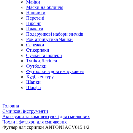
Майки
Маски на обличчя
Нашивки
Перстені
Пірсінг
Плакати
Подарункові набори значків
Рок-атрибутика Чашки
Сережки
Стікерпаки
Сумки та шопери
Туніки,Легінси
Футболки
Футболки з довгим рукавом
Худі, кенгуру
Шапки
Шарфи
Головна
Смичкові інструменти
Аксесуари та комплектуючі для смичкових
Чохли і футляри для смичкових
Футляр для скрипки ANTONI ACV015 1/2