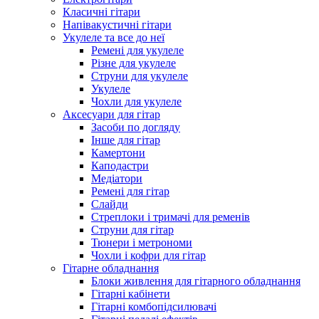
Класичні гітари
Напівакустичні гітари
Укулеле та все до неї
Ремені для укулеле
Різне для укулеле
Струни для укулеле
Укулеле
Чохли для укулеле
Аксесуари для гітар
Засоби по догляду
Інше для гітар
Камертони
Каподастри
Медіатори
Ремені для гітар
Слайди
Стреплоки і тримачі для ременів
Струни для гітар
Тюнери і метрономи
Чохли і кофри для гітар
Гітарне обладнання
Блоки живлення для гітарного обладнання
Гітарні кабінети
Гітарні комбопідсилювачі