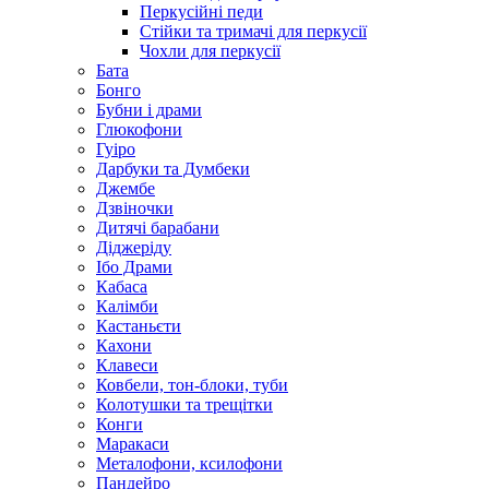
Перкусійні педи
Стійки та тримачі для перкусії
Чохли для перкусії
Бата
Бонго
Бубни і драми
Глюкофони
Гуіро
Дарбуки та Думбеки
Джембе
Дзвіночки
Дитячі барабани
Діджеріду
Ібо Драми
Кабаса
Калімби
Кастаньєти
Кахони
Клавеси
Ковбели, тон-блоки, туби
Колотушки та трещітки
Конги
Маракаси
Металофони, ксилофони
Пандейро