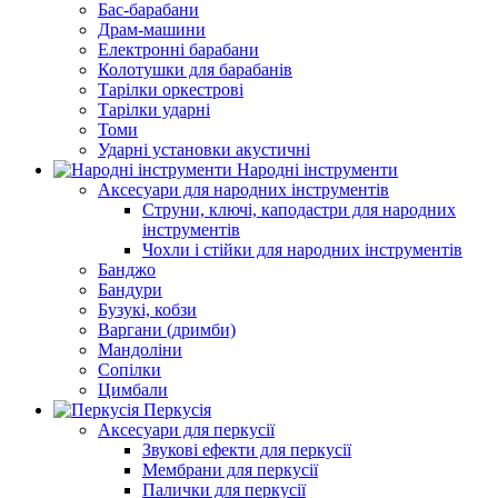
Бас-барабани
Драм-машини
Електронні барабани
Колотушки для барабанів
Тарілки оркестрові
Тарілки ударні
Томи
Ударні установки акустичні
Народні інструменти
Аксесуари для народних інструментів
Струни, ключі, каподастри для народних
інструментів
Чохли і стійки для народних інструментів
Банджо
Бандури
Бузукі, кобзи
Варгани (дримби)
Мандоліни
Сопілки
Цимбали
Перкусія
Аксесуари для перкусії
Звукові ефекти для перкусії
Мембрани для перкусії
Палички для перкусії