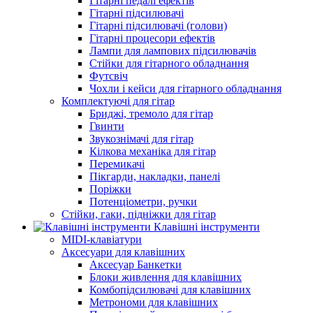
Гітарні педалі ефектів
Гітарні підсилювачі
Гітарні підсилювачі (голови)
Гітарні процесори ефектів
Лампи для лампових підсилювачів
Стійки для гітарного обладнання
Футсвіч
Чохли і кейси для гітарного обладнання
Комплектуючі для гітар
Бриджі, тремоло для гітар
Гвинти
Звукознімачі для гітар
Кілкова механіка для гітар
Перемикачі
Пікгарди, накладки, панелі
Поріжки
Потенціометри, ручки
Стійки, гаки, підніжки для гітар
Клавішні інструменти
MIDI-клавіатури
Аксесуари для клавішних
Аксесуар Банкетки
Блоки живлення для клавішних
Комбопідсилювачі для клавішних
Метрономи для клавішних