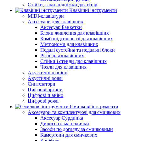
Стійки, гаки, підніжки для гітар
Клавішні інструменти
MIDI-клавіатури
Аксесуари для клавішних
Аксесуар Банкетки
Блоки живлення для клавішних
Комбопідсилювачі для клавішних
Метрономи для клавішних
Педалі сустейна та педальні блоки
Різне для клавішних
Стійки і стенди для клавішних
Чохли для клавішних
Акустичні піаніно
Акустичні роялі
Синтезатори
Цифрові органи
Цифрові піаніно
Цифрові роялі
Смичкові інструменти
Аксесуари та комплектуючі для смичкових
Аксесуар Сурдинка
Диригентські палички
Засоби по догляду за смичковими
Камертони для смичкових
Каніфоль