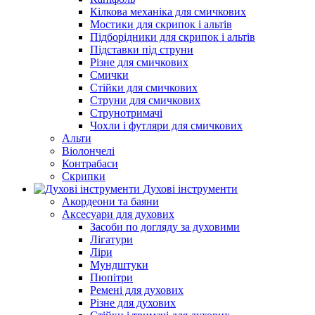
Кілкова механіка для смичкових
Мостики для скрипок і альтів
Підборiдники для скрипок і альтів
Підставки під струни
Різне для смичкових
Смички
Стійки для смичкових
Струни для смичкових
Струнотримачі
Чохли і футляри для смичкових
Альти
Віолончелі
Контрабаси
Скрипки
Духові інструменти
Акордеони та баяни
Аксесуари для духових
Засоби по догляду за духовими
Лігатури
Ліри
Мундштуки
Пюпітри
Ремені для духових
Різне для духових