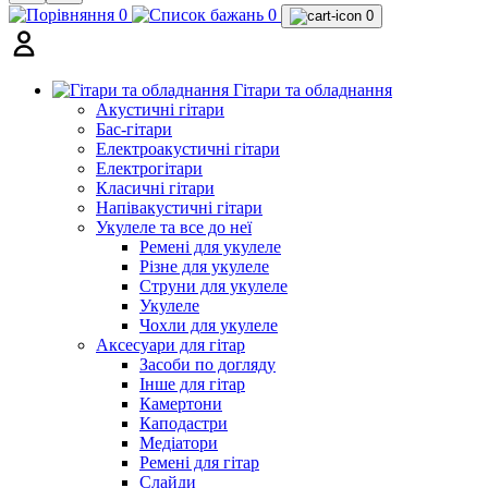
0
0
0
Гітари та обладнання
Акустичні гітари
Бас-гітари
Електроакустичні гітари
Електрогітари
Класичні гітари
Напівакустичні гітари
Укулеле та все до неї
Ремені для укулеле
Різне для укулеле
Струни для укулеле
Укулеле
Чохли для укулеле
Аксесуари для гітар
Засоби по догляду
Інше для гітар
Камертони
Каподастри
Медіатори
Ремені для гітар
Слайди