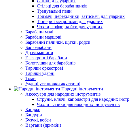
Стійки для ударних
Стільці для барабанщиків
Тренувальні педи
Тримачі, перехідники, затискачі для ударних
Тюнери і метрономи для ударних
Чохли, кофри, кейси для ударних
Барабани малі
Барабани маршові
Барабанні палички, щітки, родси
Бас-барабани
Драм-машини
Електронні барабани
Колотушки для барабанів
Тарілки оркестрові
Тарілки ударні
Томи
Ударні установки акустичні
Народні інструменти
Аксесуари для народних інструментів
Струни, ключі, каподастри для народних інст
Чохли і стійки для народних інструментів
Банджо
Бандури
Бузукі, кобзи
Варгани (дримби)