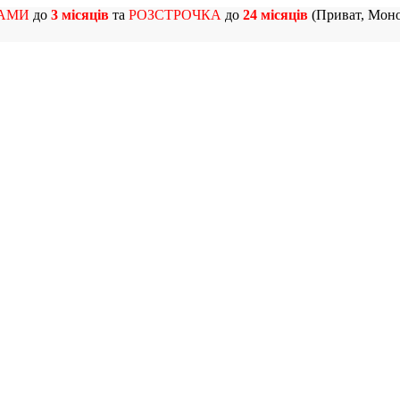
АМИ
до
3 місяців
та
РОЗСТРОЧКА
до
24 місяців
(Приват, Моно