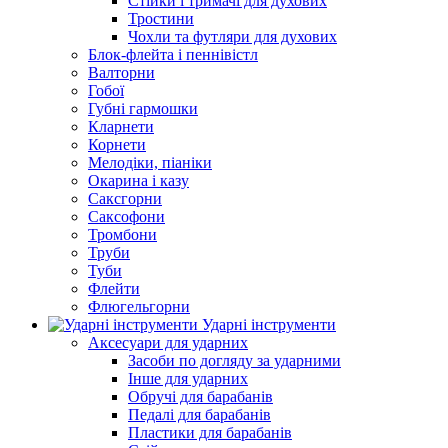
Стійки і тримачі для духових
Тростини
Чохли та футляри для духових
Блок-флейта і пеннівістл
Валторни
Гобої
Губні гармошки
Кларнети
Корнети
Мелодіки, піаніки
Окарина і казу
Саксгорни
Саксофони
Тромбони
Труби
Туби
Флейти
Флюгельгорни
Ударні інструменти
Аксесуари для ударних
Засоби по догляду за ударними
Інше для ударних
Обручі для барабанів
Педалі для барабанів
Пластики для барабанів