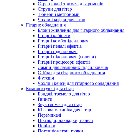
Стреплоки і тримачі для ременів
Струни для гітар
Тюнери і метрономи
Чохли і кофри для гітар
Гітарне обладнання
Блоки живлення для гітарного обладнання
Гітарні кабінети
Гітарні комбопідсилювачі
Гітарні педалі ефектів
Гітарні підсилювачі
Гітарні підсилювачі (голови)
Гітарні процесори ефектів
Лампи для лампових підсилювачів
Стійки для гітарного обладнання
Футсвіч
Чохли і кейси для гітарного обладнання
Комплектуючі для гітар
Бриджі, тремоло для гітар
Гвинти
Звукознімачі для гітар
Кілкова механіка для гітар
Перемикачі
Пікгарди, накладки, панелі
Поріжки
Потенціометри, ручки