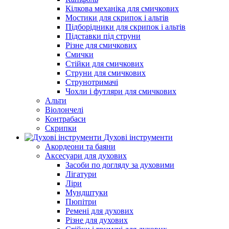
Кілкова механіка для смичкових
Мостики для скрипок і альтів
Підборiдники для скрипок і альтів
Підставки під струни
Різне для смичкових
Смички
Стійки для смичкових
Струни для смичкових
Струнотримачі
Чохли і футляри для смичкових
Альти
Віолончелі
Контрабаси
Скрипки
Духові інструменти
Акордеони та баяни
Аксесуари для духових
Засоби по догляду за духовими
Лігатури
Ліри
Мундштуки
Пюпітри
Ремені для духових
Різне для духових