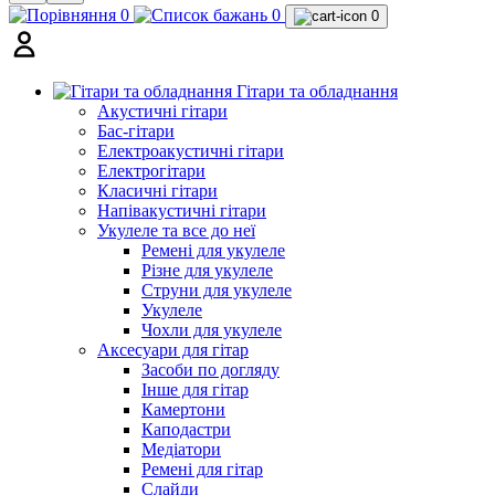
0
0
0
Гітари та обладнання
Акустичні гітари
Бас-гітари
Електроакустичні гітари
Електрогітари
Класичні гітари
Напівакустичні гітари
Укулеле та все до неї
Ремені для укулеле
Різне для укулеле
Струни для укулеле
Укулеле
Чохли для укулеле
Аксесуари для гітар
Засоби по догляду
Інше для гітар
Камертони
Каподастри
Медіатори
Ремені для гітар
Слайди