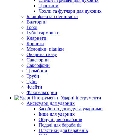
Стійки і тримачі для духових
Тростини
Чохли та футляри для духових
Блок-флейта і пеннівістл
Валторни
Гобої
Губні гармошки
Кларнети
Корнети
Мелодіки, піаніки
Окарина і казу
Саксгорни
Саксофони
Тромбони
Труби
Туби
Флейти
Флюгельгорни
Ударні інструменти
Аксесуари для ударних
Засоби по догляду за ударними
Інше для ударних
Обручі для барабанів
Педалі для барабанів
Пластики для барабанів