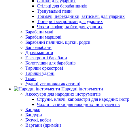
Стійки для ударних
Стільці для барабанщиків
Тренувальні педи
Тримачі, перехідники, затискачі для ударних
Тюнери і метрономи для ударних
Чохли, кофри, кейси для ударних
Барабани малі
Барабани маршові
Барабанні палички, щітки, родси
Бас-барабани
Драм-машини
Електронні барабани
Колотушки для барабанів
Тарілки оркестрові
Тарілки ударні
Томи
Ударні установки акустичні
Народні інструменти
Аксесуари для народних інструментів
Струни, ключі, каподастри для народних інст
Чохли і стійки для народних інструментів
Банджо
Бандури
Бузукі, кобзи
Варгани (дримби)