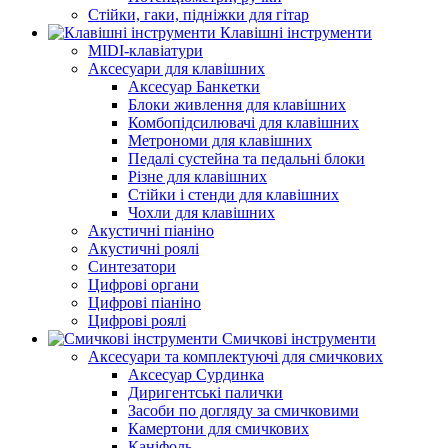
Стійки, гаки, підніжки для гітар
Клавішні інструменти
MIDI-клавіатури
Аксесуари для клавішних
Аксесуар Банкетки
Блоки живлення для клавішних
Комбопідсилювачі для клавішних
Метрономи для клавішних
Педалі сустейна та педальні блоки
Різне для клавішних
Стійки і стенди для клавішних
Чохли для клавішних
Акустичні піаніно
Акустичні роялі
Синтезатори
Цифрові органи
Цифрові піаніно
Цифрові роялі
Смичкові інструменти
Аксесуари та комплектуючі для смичкових
Аксесуар Сурдинка
Диригентські палички
Засоби по догляду за смичковими
Камертони для смичкових
Каніфоль