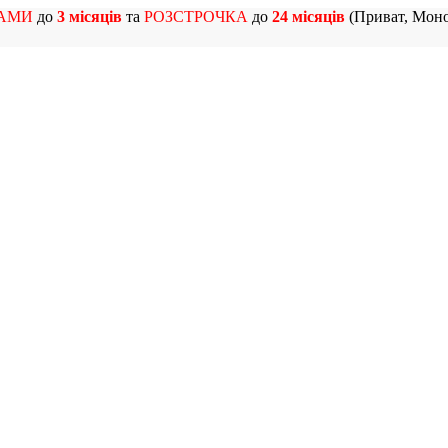
АМИ
до
3 місяців
та
РОЗСТРОЧКА
до
24 місяців
(Приват, Моно