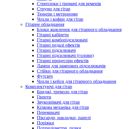
Стреплоки і тримачі для ременів
Струни для гітар
Тюнери і метрономи
Чохли і кофри для гітар
Гітарне обладнання
Блоки живлення для гітарного обладнання
Гітарні кабінети
Гітарні комбопідсилювачі
Гітарні педалі ефектів
Гітарні підсилювачі
Гітарні підсилювачі (голови)
Гітарні процесори ефектів
Лампи для лампових підсилювачів
Стійки для гітарного обладнання
Футсвіч
Чохли і кейси для гітарного обладнання
Комплектуючі для гітар
Бриджі, тремоло для гітар
Гвинти
Звукознімачі для гітар
Кілкова механіка для гітар
Перемикачі
Пікгарди, накладки, панелі
Поріжки
Потенціометри, ручки