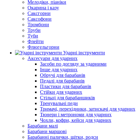
Мелодіки, піаніки
Окарина і казу
Саксгорни
Саксофони
Тромбони
Труби
Туби
Флейти
Флюгельгорни
Ударні інструменти
Аксесуари для ударних
Засоби по догляду за ударними
Інше для ударних
Обручі для барабанів
Педалі для барабанів
Пластики для барабанів
Стійки для ударних
Стільці для барабанщиків
Тренувальні педи
Тримачі, перехідники, затискачі для ударних
Тюнери і метрономи для ударних
Чохли, кофри, кейси для ударних
Барабани малі
Барабани маршові
Барабанні палички, щітки, родси