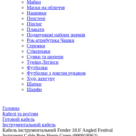
Майки
Маски на обличчя
Нашивки
Перстені
Пірсінг
Плакати
Подарункові набори значків
Рок-атрибутика Чашки
Сережки
Стікерпаки
Сумки та шопери
Туніки,Легінси
Футболки
Футболки з довгим рукавом
Худі, кенгуру
Шапки
Шарфи
Головна
Кабелі та роз'єми
Готовий кабель
Інструментальний кабель
Кабель інструментальний Fender 18.6' Angled Festival
Instrument Cable Pure Hemp Green (990918062)