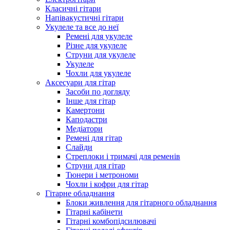
Класичні гітари
Напівакустичні гітари
Укулеле та все до неї
Ремені для укулеле
Різне для укулеле
Струни для укулеле
Укулеле
Чохли для укулеле
Аксесуари для гітар
Засоби по догляду
Інше для гітар
Камертони
Каподастри
Медіатори
Ремені для гітар
Слайди
Стреплоки і тримачі для ременів
Струни для гітар
Тюнери і метрономи
Чохли і кофри для гітар
Гітарне обладнання
Блоки живлення для гітарного обладнання
Гітарні кабінети
Гітарні комбопідсилювачі