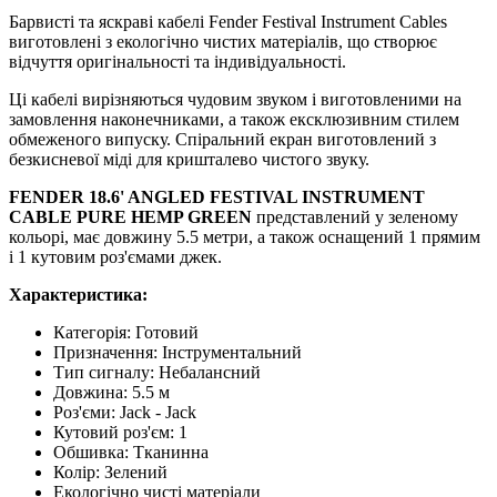
Барвисті та яскраві кабелі Fender Festival Instrument Cables
виготовлені з екологічно чистих матеріалів, що створює
відчуття оригінальності та індивідуальності.
Ці кабелі вирізняються чудовим звуком і виготовленими на
замовлення наконечниками, а також ексклюзивним стилем
обмеженого випуску. Спіральний екран виготовлений з
безкисневої міді для кришталево чистого звуку.
FENDER 18.6' ANGLED FESTIVAL INSTRUMENT
CABLE PURE HEMP GREEN
представлений у зеленому
кольорі, має довжину 5.5 метри, а також оснащений 1 прямим
і 1 кутовим роз'ємами джек.
Характеристика:
Категорія:
Готовий
Призначення
:
Інструментальний
Тип сигналу
:
Небалансний
Довжина
:
5.5 м
Роз'єми
:
Jack - Jack
Кутовий роз'єм
:
1
Обшивка
:
Тканинна
Колір
:
Зелений
Екологічно чисті матеріали