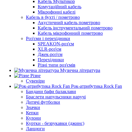
Кабель Мультикор
Комутаційний кабель
Мікрофонні кабелі
Кабель в бухті / пометрово
Акустичний кабель пометрово
Кабель інструментальний пометрово
Кабель мікрофонний пометрово
Роз'єми і перехідники
SPEAKON-роз'єм
XLR-роз'єм
Джек-роз'єм
Перехідники
Різні типи роз'ємів
Музична література
Різне
Сувеніри
Рок-атрибутика Rock Fan
Бандани бафи балаклави
Браслети напульсники наручі
Дитячі футболки
Значки
Кепки
Кулони
Куртки - безрукавки (джинс)
Ланцюги