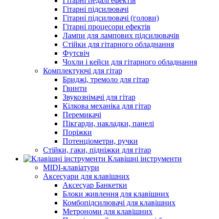
Гітарні педалі ефектів
Гітарні підсилювачі
Гітарні підсилювачі (голови)
Гітарні процесори ефектів
Лампи для лампових підсилювачів
Стійки для гітарного обладнання
Футсвіч
Чохли і кейси для гітарного обладнання
Комплектуючі для гітар
Бриджі, тремоло для гітар
Гвинти
Звукознімачі для гітар
Кілкова механіка для гітар
Перемикачі
Пікгарди, накладки, панелі
Поріжки
Потенціометри, ручки
Стійки, гаки, підніжки для гітар
Клавішні інструменти
MIDI-клавіатури
Аксесуари для клавішних
Аксесуар Банкетки
Блоки живлення для клавішних
Комбопідсилювачі для клавішних
Метрономи для клавішних