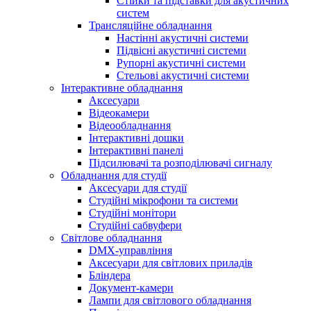
Стійки та підставки для акустичних
систем
Трансляційне обладнання
Настінні акустичні системи
Підвісні акустичні системи
Рупорні акустичні системи
Стельові акустичні системи
Інтерактивне обладнання
Аксесуари
Відеокамери
Відеообладнання
Інтерактивні дошки
Інтерактивні панелі
Підсилювачі та розподілювачі сигналу
Обладнання для студії
Аксесуари для студії
Студійні мікрофони та системи
Студійні монітори
Студійні сабвуфери
Світлове обладнання
DMX-управління
Аксесуари для світлових приладів
Бліндера
Документ-камери
Лампи для світлового обладнання