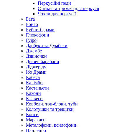
Перкусійні педи
Стійки та тримачі для перкусії
Чохли для перкусії
Бата
Бонго
Бубни і драми
Глюкофони
Гуіро
Дарбуки та Думбеки
Джембе
Дзвіночки
Дитячі барабани
Діджеріду
Ібо Драми
Кабаса
Калімби
Кастаньєти
Кахони
Клавеси
Ковбели, тон-блоки, туби
Колотушки та трещітки
Конги
Маракаси
Металофони, ксилофони
Пандейро