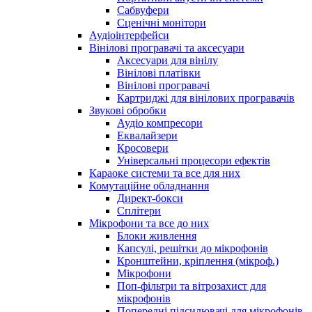
Сабвуфери
Сценічні монітори
Аудіоінтерфейси
Вінілові програвачі та аксесуари
Аксесуари для вінілу
Вінілові платівки
Вінілові програвачі
Картриджі для вінілових програвачів
Звукові обробки
Аудіо компресори
Еквалайзери
Кросовери
Універсальні процесори ефектів
Караоке системи та все для них
Комутаційне обладнання
Директ-бокси
Сплітери
Мікрофони та все до них
Блоки живлення
Капсулі, решітки до мікрофонів
Кронштейни, кріплення (мікроф.)
Мікрофони
Поп-фільтри та вітрозахист для
мікрофонів
Попередні підсилювачі для мікрофонів