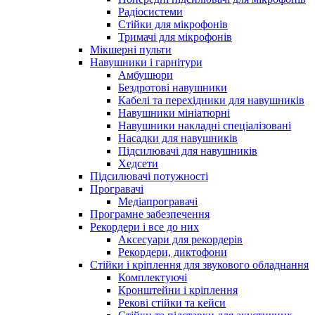
Радіосистеми
Стійки для мікрофонів
Тримачі для мікрофонів
Мікшерні пульти
Навушники і гарнітури
Амбушюри
Бездротові навушники
Кабелі та перехідники для навушників
Навушники мініатюрні
Навушники накладні спеціалізовані
Насадки для навушників
Підсилювачі для навушників
Хедсети
Підсилювачі потужності
Програвачі
Медіапрогравачі
Програмне забезпечення
Рекордери і все до них
Аксесуари для рекордерів
Рекордери, диктофони
Стійки і кріплення для звукового обладнання
Комплектуючі
Кронштейни і кріплення
Рекові стійки та кейси