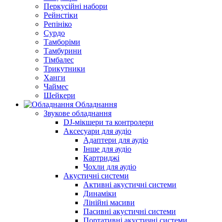
Перкусійні набори
Рейнстіки
Репініко
Сурдо
Тамборіми
Тамбурини
Тімбалес
Трикутники
Ханги
Чаймес
Шейкери
Обладнання
Звукове обладнання
DJ-мікшери та контролери
Аксесуари для аудіо
Адаптери для аудіо
Інше для аудіо
Картриджі
Чохли для аудіо
Акустичні системи
Активні акустичні системи
Динаміки
Лінійні масиви
Пасивні акустичні системи
Портативні акустичні системи