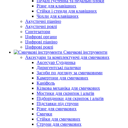
Педалі сустейна та педальні блоки
Різне для клавішних
Стійки і стенди для клавішних
Чохли для клавішних
Акустичні піаніно
Акустичні роялі
Синтезатори
Цифрові органи
Цифрові піаніно
Цифрові роялі
Смичкові інструменти
Аксесуари та комплектуючі для смичкових
Аксесуар Сурдинка
Диригентські палички
Засоби по догляду за смичковими
Камертони для смичкових
Каніфоль
Кілкова механіка для смичкових
Мостики для скрипок і альтів
Підборiдники для скрипок і альтів
Підставки під струни
Різне для смичкових
Смички
Стійки для смичкових
Струни для смичкових