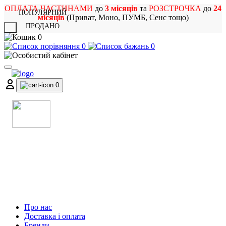
ОПЛАТА ЧАСТИНАМИ
до
3 місяців
та
РОЗСТРОЧКА
до
24
ПОПУЛЯРНИЙ
місяців
(Приват, Моно, ПУМБ, Сенс тощо)
ПРОДАНО
X
0
0
0
0
МАГАЗИН
МУЗИЧНИХ ІНСТРУМЕНТІВ
ТА РОК АТРИБУТИКИ
Про нас
Доставка і оплата
Бренди