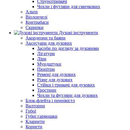
Струнотримачі
Чохли і футляри для смичкових
Альти
Віолончелі
Контрабаси
Скрипки
Духові інструменти
Акордеони та баяни
Аксесуари для духових
Засоби по догляду за духовими
Лігатури
Ліри
Мундштуки
Пюпітри
Ремені для духових
Різне для духових
Стійки і тримачі для духових
Тростини
Чохли та футляри для духових
Блок-флейта і пеннівістл
Валторни
Гобої
Губні гармошки
Кларнети
Корнети