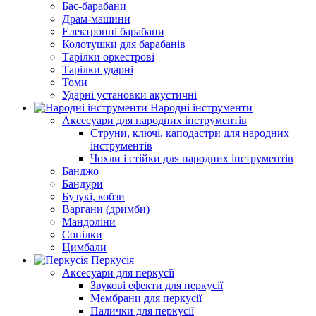
Бас-барабани
Драм-машини
Електронні барабани
Колотушки для барабанів
Тарілки оркестрові
Тарілки ударні
Томи
Ударні установки акустичні
Народні інструменти
Аксесуари для народних інструментів
Струни, ключі, каподастри для народних
інструментів
Чохли і стійки для народних інструментів
Банджо
Бандури
Бузукі, кобзи
Варгани (дримби)
Мандоліни
Сопілки
Цимбали
Перкусія
Аксесуари для перкусії
Звукові ефекти для перкусії
Мембрани для перкусії
Палички для перкусії