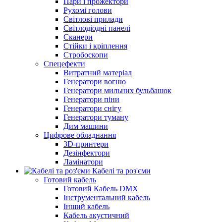
Пари і прожектори
Рухомі голови
Світлові прилади
Світлодіодні панелі
Сканери
Стійки і кріплення
Стробоскопи
Спецефекти
Витратний матеріал
Генератори вогню
Генератори мильних бульбашок
Генератори піни
Генератори снігу
Генератори туману
Дим машини
Цифрове обладнання
3D-принтери
Дезінфектори
Ламінатори
Кабелі та роз'єми
Готовий кабель
Готовий Кабель DMX
Інструментальний кабель
Інший кабель
Кабель акустичний