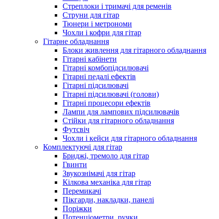
Стреплоки і тримачі для ременів
Струни для гітар
Тюнери і метрономи
Чохли і кофри для гітар
Гітарне обладнання
Блоки живлення для гітарного обладнання
Гітарні кабінети
Гітарні комбопідсилювачі
Гітарні педалі ефектів
Гітарні підсилювачі
Гітарні підсилювачі (голови)
Гітарні процесори ефектів
Лампи для лампових підсилювачів
Стійки для гітарного обладнання
Футсвіч
Чохли і кейси для гітарного обладнання
Комплектуючі для гітар
Бриджі, тремоло для гітар
Гвинти
Звукознімачі для гітар
Кілкова механіка для гітар
Перемикачі
Пікгарди, накладки, панелі
Поріжки
Потенціометри, ручки