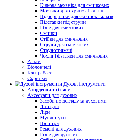
Кілкова механіка для смичкових
Мостики для скрипок і альтів
Підборiдники для скрипок і альтів
Підставки під струни
Різне для смичкових
Смички
Стійки для смичкових
Струни для смичкових
Струнотримачі
Чохли і футляри для смичкових
Альти
Віолончелі
Контрабаси
Скрипки
Духові інструменти
Акордеони та баяни
Аксесуари для духових
Засоби по догляду за духовими
Лігатури
Ліри
Мундштуки
Пюпітри
Ремені для духових
Різне для духових