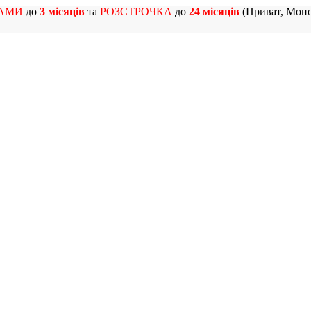
АМИ
до
3 місяців
та
РОЗСТРОЧКА
до
24 місяців
(Приват, Моно