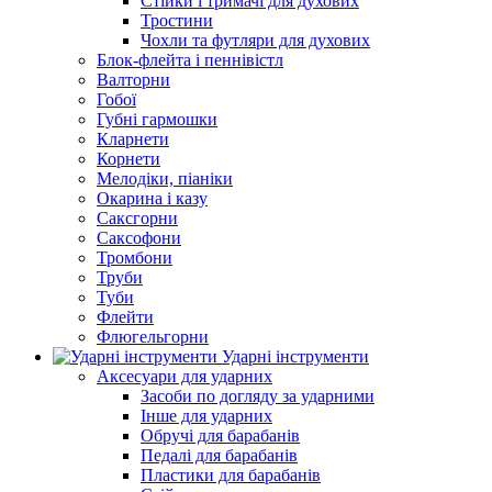
Стійки і тримачі для духових
Тростини
Чохли та футляри для духових
Блок-флейта і пеннівістл
Валторни
Гобої
Губні гармошки
Кларнети
Корнети
Мелодіки, піаніки
Окарина і казу
Саксгорни
Саксофони
Тромбони
Труби
Туби
Флейти
Флюгельгорни
Ударні інструменти
Аксесуари для ударних
Засоби по догляду за ударними
Інше для ударних
Обручі для барабанів
Педалі для барабанів
Пластики для барабанів