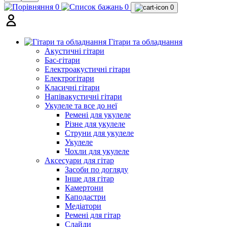
0
0
0
Гітари та обладнання
Акустичні гітари
Бас-гітари
Електроакустичні гітари
Електрогітари
Класичні гітари
Напівакустичні гітари
Укулеле та все до неї
Ремені для укулеле
Різне для укулеле
Струни для укулеле
Укулеле
Чохли для укулеле
Аксесуари для гітар
Засоби по догляду
Інше для гітар
Камертони
Каподастри
Медіатори
Ремені для гітар
Слайди