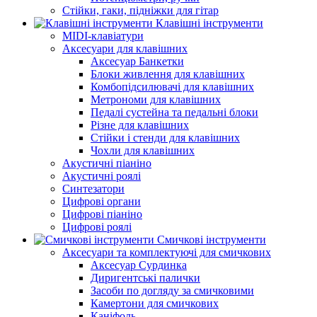
Стійки, гаки, підніжки для гітар
Клавішні інструменти
MIDI-клавіатури
Аксесуари для клавішних
Аксесуар Банкетки
Блоки живлення для клавішних
Комбопідсилювачі для клавішних
Метрономи для клавішних
Педалі сустейна та педальні блоки
Різне для клавішних
Стійки і стенди для клавішних
Чохли для клавішних
Акустичні піаніно
Акустичні роялі
Синтезатори
Цифрові органи
Цифрові піаніно
Цифрові роялі
Смичкові інструменти
Аксесуари та комплектуючі для смичкових
Аксесуар Сурдинка
Диригентські палички
Засоби по догляду за смичковими
Камертони для смичкових
Каніфоль