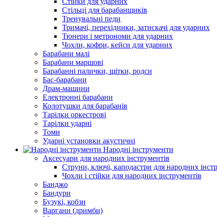
Стійки для ударних
Стільці для барабанщиків
Тренувальні педи
Тримачі, перехідники, затискачі для ударних
Тюнери і метрономи для ударних
Чохли, кофри, кейси для ударних
Барабани малі
Барабани маршові
Барабанні палички, щітки, родси
Бас-барабани
Драм-машини
Електронні барабани
Колотушки для барабанів
Тарілки оркестрові
Тарілки ударні
Томи
Ударні установки акустичні
Народні інструменти
Аксесуари для народних інструментів
Струни, ключі, каподастри для народних інст
Чохли і стійки для народних інструментів
Банджо
Бандури
Бузукі, кобзи
Варгани (дримби)