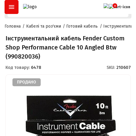
ОПЛАТА ЧАСТИНАМИ
ДО
3 МІСЯЦІВ
ТА
РОЗСТРОЧКА
ДО
2
0
Головна
Кабелі та роз'єми
Готовий кабель
Інструментальн
Інструментальний кабель Fender Custom
Shop Performance Cable 10 Angled Btw
(990820036)
Код товару:
6478
SKU:
210607
ПРОДАНО