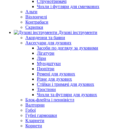
Струнотримачі
Чохли і футляри для смичкових
Альти
Віолончелі
Контрабаси
Скрипки
Духові інструменти
Акордеони та баяни
Аксесуари для духових
Засоби по догляду за духовими
Лігатури
Ліри
Мундштуки
Пюпітри
Ремені для духових
Різне для духових
Стійки і тримачі для духових
Тростини
Чохли та футляри для духових
Блок-флейта і пеннівістл
Валторни
Гобої
Губні гармошки
Кларнети
Корнети