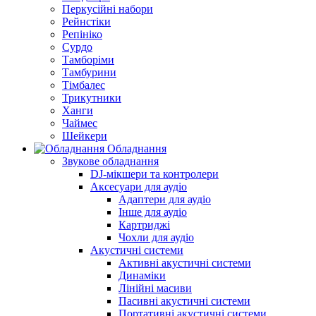
Перкусійні набори
Рейнстіки
Репініко
Сурдо
Тамборіми
Тамбурини
Тімбалес
Трикутники
Ханги
Чаймес
Шейкери
Обладнання
Звукове обладнання
DJ-мікшери та контролери
Аксесуари для аудіо
Адаптери для аудіо
Інше для аудіо
Картриджі
Чохли для аудіо
Акустичні системи
Активні акустичні системи
Динаміки
Лінійні масиви
Пасивні акустичні системи
Портативні акустичні системи