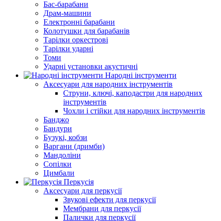
Бас-барабани
Драм-машини
Електронні барабани
Колотушки для барабанів
Тарілки оркестрові
Тарілки ударні
Томи
Ударні установки акустичні
Народні інструменти
Аксесуари для народних інструментів
Струни, ключі, каподастри для народних
інструментів
Чохли і стійки для народних інструментів
Банджо
Бандури
Бузукі, кобзи
Варгани (дримби)
Мандоліни
Сопілки
Цимбали
Перкусія
Аксесуари для перкусії
Звукові ефекти для перкусії
Мембрани для перкусії
Палички для перкусії