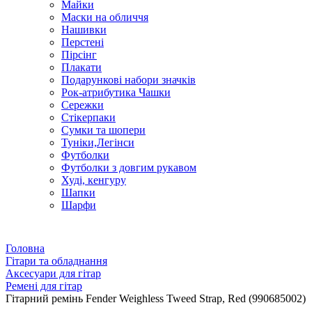
Майки
Маски на обличчя
Нашивки
Перстені
Пірсінг
Плакати
Подарункові набори значків
Рок-атрибутика Чашки
Сережки
Стікерпаки
Сумки та шопери
Туніки,Легінси
Футболки
Футболки з довгим рукавом
Худі, кенгуру
Шапки
Шарфи
Головна
Гітари та обладнання
Аксесуари для гітар
Ремені для гітар
Гітарний ремінь Fender Weighless Tweed Strap, Red (990685002)