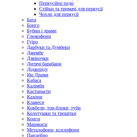
Перкусійні педи
Стійки та тримачі для перкусії
Чохли для перкусії
Бата
Бонго
Бубни і драми
Глюкофони
Гуіро
Дарбуки та Думбеки
Джембе
Дзвіночки
Дитячі барабани
Діджеріду
Ібо Драми
Кабаса
Калімби
Кастаньєти
Кахони
Клавеси
Ковбели, тон-блоки, туби
Колотушки та трещітки
Конги
Маракаси
Металофони, ксилофони
Пандейро