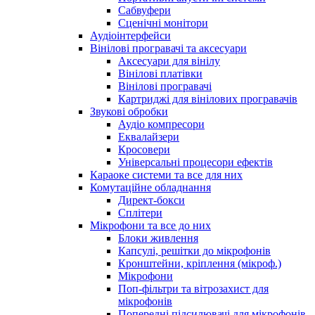
Сабвуфери
Сценічні монітори
Аудіоінтерфейси
Вінілові програвачі та аксесуари
Аксесуари для вінілу
Вінілові платівки
Вінілові програвачі
Картриджі для вінілових програвачів
Звукові обробки
Аудіо компресори
Еквалайзери
Кросовери
Універсальні процесори ефектів
Караоке системи та все для них
Комутаційне обладнання
Директ-бокси
Сплітери
Мікрофони та все до них
Блоки живлення
Капсулі, решітки до мікрофонів
Кронштейни, кріплення (мікроф.)
Мікрофони
Поп-фільтри та вітрозахист для
мікрофонів
Попередні підсилювачі для мікрофонів