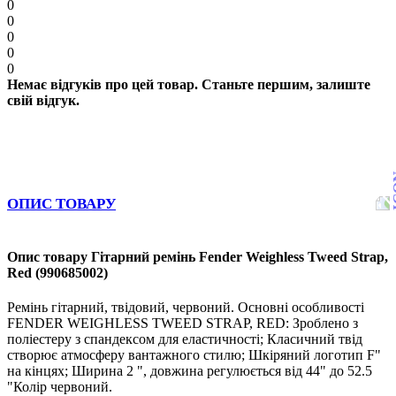
0
0
0
0
0
Немає відгуків про цей товар. Станьте першим, залиште
свій відгук.
ОПИС ТОВАРУ
Опис товару Гітарний ремінь Fender Weighless Tweed Strap,
Red (990685002)
Ремінь гітарний, твідовий, червоний. Основні особливості
FENDER WEIGHLESS TWEED STRAP, RED: Зроблено з
поліестеру з спандексом для еластичності; Класичний твід
створює атмосферу вантажного стилю; Шкіряний логотип F"
на кінцях; Ширина 2 ", довжина регулюється від 44" до 52.5
"Колір червоний.