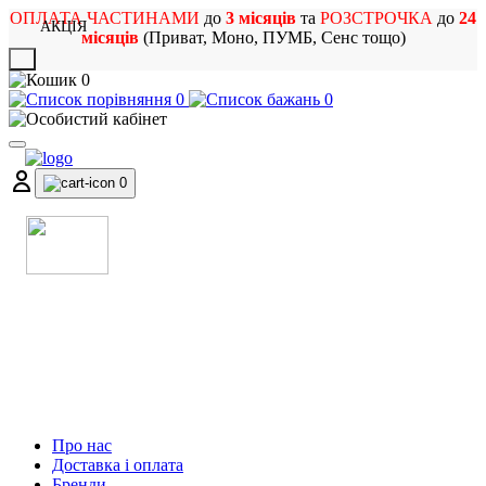
ОПЛАТА ЧАСТИНАМИ
до
3 місяців
та
РОЗСТРОЧКА
до
24
АКЦІЯ
місяців
(Приват, Моно, ПУМБ, Сенс тощо)
X
0
0
0
0
МАГАЗИН
МУЗИЧНИХ ІНСТРУМЕНТІВ
ТА РОК АТРИБУТИКИ
Про нас
Доставка і оплата
Бренди