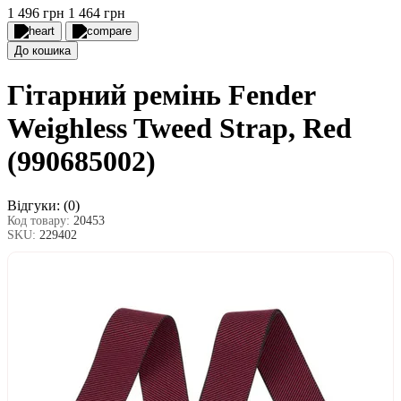
1 496 грн
1 464 грн
До кошика
Гітарний ремінь Fender
Weighless Tweed Strap, Red
(990685002)
Відгуки:
(0)
Код товару:
20453
SKU:
229402