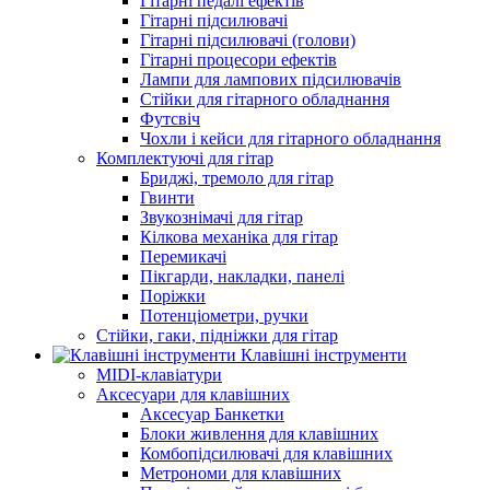
Гітарні педалі ефектів
Гітарні підсилювачі
Гітарні підсилювачі (голови)
Гітарні процесори ефектів
Лампи для лампових підсилювачів
Стійки для гітарного обладнання
Футсвіч
Чохли і кейси для гітарного обладнання
Комплектуючі для гітар
Бриджі, тремоло для гітар
Гвинти
Звукознімачі для гітар
Кілкова механіка для гітар
Перемикачі
Пікгарди, накладки, панелі
Поріжки
Потенціометри, ручки
Стійки, гаки, підніжки для гітар
Клавішні інструменти
MIDI-клавіатури
Аксесуари для клавішних
Аксесуар Банкетки
Блоки живлення для клавішних
Комбопідсилювачі для клавішних
Метрономи для клавішних