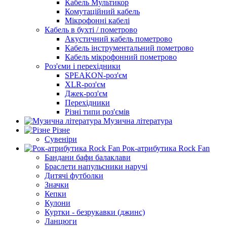
Кабель Мультикор
Комутаційний кабель
Мікрофонні кабелі
Кабель в бухті / пометрово
Акустичний кабель пометрово
Кабель інструментальний пометрово
Кабель мікрофонний пометрово
Роз'єми і перехідники
SPEAKON-роз'єм
XLR-роз'єм
Джек-роз'єм
Перехідники
Різні типи роз'ємів
Музична література
Різне
Сувеніри
Рок-атрибутика Rock Fan
Бандани бафи балаклави
Браслети напульсники наручі
Дитячі футболки
Значки
Кепки
Кулони
Куртки - безрукавки (джинс)
Ланцюги