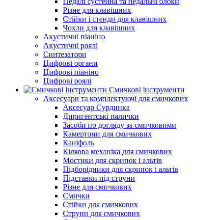
Педалі сустейна та педальні блоки
Різне для клавішних
Стійки і стенди для клавішних
Чохли для клавішних
Акустичні піаніно
Акустичні роялі
Синтезатори
Цифрові органи
Цифрові піаніно
Цифрові роялі
Смичкові інструменти
Аксесуари та комплектуючі для смичкових
Аксесуар Сурдинка
Диригентські палички
Засоби по догляду за смичковими
Камертони для смичкових
Каніфоль
Кілкова механіка для смичкових
Мостики для скрипок і альтів
Підборiдники для скрипок і альтів
Підставки під струни
Різне для смичкових
Смички
Стійки для смичкових
Струни для смичкових