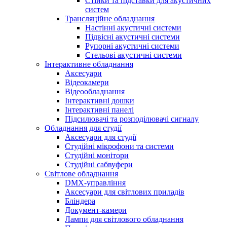
Стійки та підставки для акустичних
систем
Трансляційне обладнання
Настінні акустичні системи
Підвісні акустичні системи
Рупорні акустичні системи
Стельові акустичні системи
Інтерактивне обладнання
Аксесуари
Відеокамери
Відеообладнання
Інтерактивні дошки
Інтерактивні панелі
Підсилювачі та розподілювачі сигналу
Обладнання для студії
Аксесуари для студії
Студійні мікрофони та системи
Студійні монітори
Студійні сабвуфери
Світлове обладнання
DMX-управління
Аксесуари для світлових приладів
Бліндера
Документ-камери
Лампи для світлового обладнання