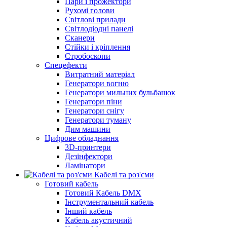
Пари і прожектори
Рухомі голови
Світлові прилади
Світлодіодні панелі
Сканери
Стійки і кріплення
Стробоскопи
Спецефекти
Витратний матеріал
Генератори вогню
Генератори мильних бульбашок
Генератори піни
Генератори снігу
Генератори туману
Дим машини
Цифрове обладнання
3D-принтери
Дезінфектори
Ламінатори
Кабелі та роз'єми
Готовий кабель
Готовий Кабель DMX
Інструментальний кабель
Інший кабель
Кабель акустичний