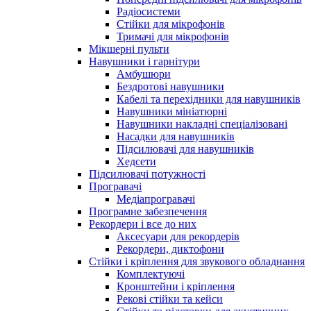
Радіосистеми
Стійки для мікрофонів
Тримачі для мікрофонів
Мікшерні пульти
Навушники і гарнітури
Амбушюри
Бездротові навушники
Кабелі та перехідники для навушників
Навушники мініатюрні
Навушники накладні спеціалізовані
Насадки для навушників
Підсилювачі для навушників
Хедсети
Підсилювачі потужності
Програвачі
Медіапрогравачі
Програмне забезпечення
Рекордери і все до них
Аксесуари для рекордерів
Рекордери, диктофони
Стійки і кріплення для звукового обладнання
Комплектуючі
Кронштейни і кріплення
Рекові стійки та кейси