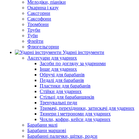
Мелодіки, піаніки
Окарина і казу
Саксгорни
Саксофони
Тромбони
Труби
Туби
Флейти
Флюгельгорни
Ударні інструменти
Аксесуари для ударних
Засоби по догляду за ударними
Інше для ударних
Обручі для барабанів
Педалі для барабанів
Пластики для барабанів
Стійки для ударних
Стільці для барабанщиків
Тренувальні педи
Тримачі, перехідники, затискачі для ударних
Тюнери і метрономи для ударних
Чохли, кофри, кейси для ударних
Барабани малі
Барабани маршові
Барабанні палички, щітки, родси