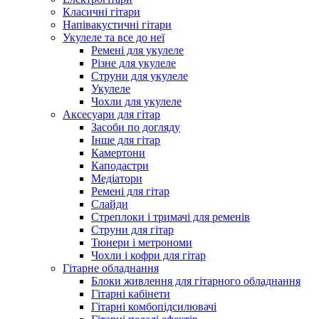
Класичні гітари
Напівакустичні гітари
Укулеле та все до неї
Ремені для укулеле
Різне для укулеле
Струни для укулеле
Укулеле
Чохли для укулеле
Аксесуари для гітар
Засоби по догляду
Інше для гітар
Камертони
Каподастри
Медіатори
Ремені для гітар
Слайди
Стреплоки і тримачі для ременів
Струни для гітар
Тюнери і метрономи
Чохли і кофри для гітар
Гітарне обладнання
Блоки живлення для гітарного обладнання
Гітарні кабінети
Гітарні комбопідсилювачі