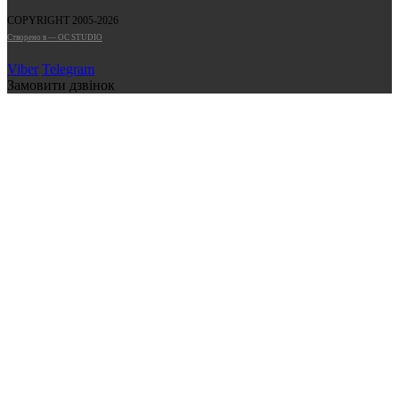
COPYRIGHT 2005-2026
Cтворено в — OC STUDIO
Viber
Telegram
Замовити дзвінок