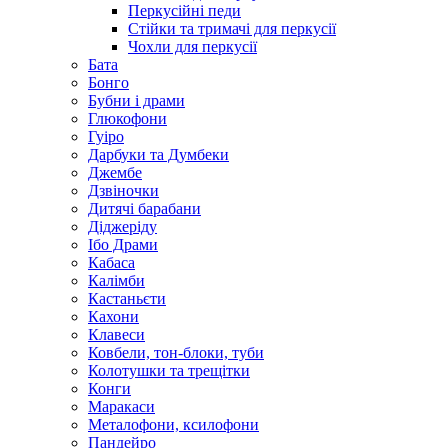
Перкусійні педи
Стійки та тримачі для перкусії
Чохли для перкусії
Бата
Бонго
Бубни і драми
Глюкофони
Гуіро
Дарбуки та Думбеки
Джембе
Дзвіночки
Дитячі барабани
Діджеріду
Ібо Драми
Кабаса
Калімби
Кастаньєти
Кахони
Клавеси
Ковбели, тон-блоки, туби
Колотушки та трещітки
Конги
Маракаси
Металофони, ксилофони
Пандейро