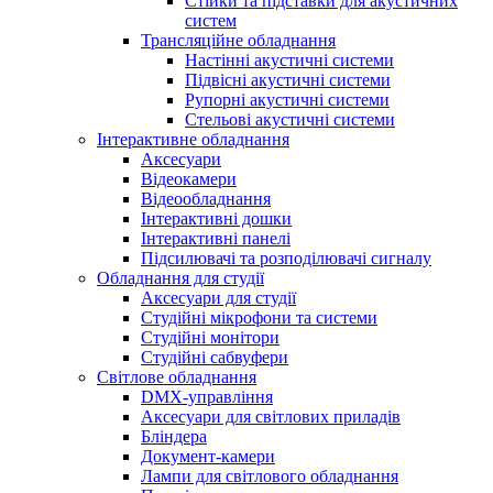
Стійки та підставки для акустичних
систем
Трансляційне обладнання
Настінні акустичні системи
Підвісні акустичні системи
Рупорні акустичні системи
Стельові акустичні системи
Інтерактивне обладнання
Аксесуари
Відеокамери
Відеообладнання
Інтерактивні дошки
Інтерактивні панелі
Підсилювачі та розподілювачі сигналу
Обладнання для студії
Аксесуари для студії
Студійні мікрофони та системи
Студійні монітори
Студійні сабвуфери
Світлове обладнання
DMX-управління
Аксесуари для світлових приладів
Бліндера
Документ-камери
Лампи для світлового обладнання