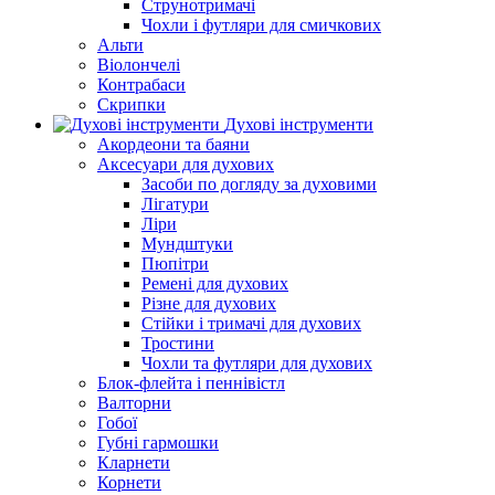
Струнотримачі
Чохли і футляри для смичкових
Альти
Віолончелі
Контрабаси
Скрипки
Духові інструменти
Акордеони та баяни
Аксесуари для духових
Засоби по догляду за духовими
Лігатури
Ліри
Мундштуки
Пюпітри
Ремені для духових
Різне для духових
Стійки і тримачі для духових
Тростини
Чохли та футляри для духових
Блок-флейта і пеннівістл
Валторни
Гобої
Губні гармошки
Кларнети
Корнети