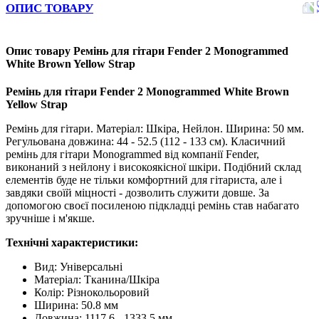
ОПИС ТОВАРУ
Опис товару Ремінь для гітари Fender 2 Monogrammed
White Brown Yellow Strap
Ремінь для гітари Fender 2 Monogrammed White Brown
Yellow Strap
Ремінь для гітари. Матеріал: Шкіра, Нейлон. Ширина: 50 мм.
Регульована довжина: 44 - 52.5 (112 - 133 см). Класичний
ремінь для гітари Monogrammed від компанії Fender,
виконаний з нейлону і високоякісної шкіри. Подібний склад
елементів буде не тільки комфортний для гітариста, але і
завдяки своїй міцності - дозволить служити довше. За
допомогою своєї посиленою підкладці ремінь став набагато
зручніше і м'якше.
Технічні характеристики:
Вид:
Універсальні
Матеріал
:
Тканина/Шкіра
Колір
:
Різнокольоровий
Ширина
:
50.8 мм
Довжина
:
1117.6 - 1333.5 мм