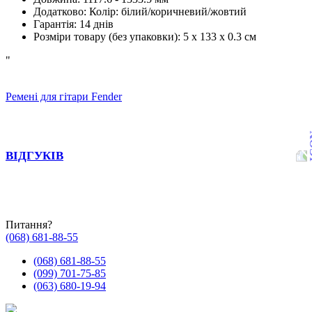
Додатково
:
Колір: білий/коричневий/жовтий
Гарантія
:
14 днів
Розміри товару (без упаковки)
:
5 х 133 х 0.3 см
"
Ремені для гітари Fender
ВІДГУКІВ
Питання?
(068) 681-88-55
(068) 681-88-55
(099) 701-75-85
(063) 680-19-94