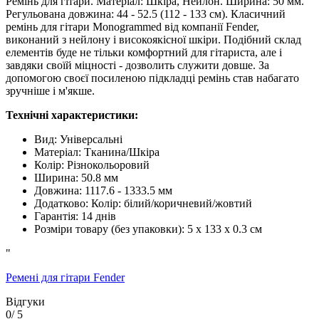
Ремінь для гітари. Матеріал: Шкіра, Нейлон. Ширина: 50 мм.
Регульована довжина: 44 - 52.5 (112 - 133 см). Класичний
ремінь для гітари Monogrammed від компанії Fender,
виконаний з нейлону і високоякісної шкіри. Подібний склад
елементів буде не тільки комфортний для гітариста, але і
завдяки своїй міцності - дозволить служити довше. За
допомогою своєї посиленою підкладці ремінь став набагато
зручніше і м'якше.
Технічні характеристики:
Вид:
Універсальні
Матеріал
:
Тканина/Шкіра
Колір
:
Різнокольоровий
Ширина
:
50.8 мм
Довжина
:
1117.6 - 1333.5 мм
Додатково
:
Колір: білий/коричневий/жовтий
Гарантія
:
14 днів
Розміри товару (без упаковки)
:
5 х 133 х 0.3 см
"
Ремені для гітари Fender
Відгуки
0
/ 5