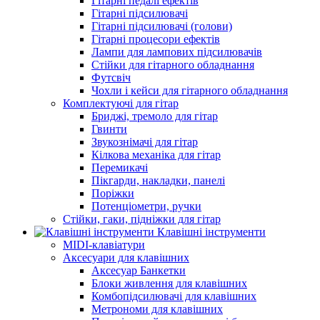
Гітарні педалі ефектів
Гітарні підсилювачі
Гітарні підсилювачі (голови)
Гітарні процесори ефектів
Лампи для лампових підсилювачів
Стійки для гітарного обладнання
Футсвіч
Чохли і кейси для гітарного обладнання
Комплектуючі для гітар
Бриджі, тремоло для гітар
Гвинти
Звукознімачі для гітар
Кілкова механіка для гітар
Перемикачі
Пікгарди, накладки, панелі
Поріжки
Потенціометри, ручки
Стійки, гаки, підніжки для гітар
Клавішні інструменти
MIDI-клавіатури
Аксесуари для клавішних
Аксесуар Банкетки
Блоки живлення для клавішних
Комбопідсилювачі для клавішних
Метрономи для клавішних