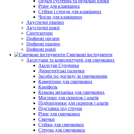
Педалі сустейна та педальні блоки
Різне для клавішних
Стійки і стенди для клавішних
Чохли для клавішних
Акустичні піаніно
Акустичні роялі
Синтезатори
Цифрові органи
Цифрові піаніно
Цифрові роялі
Смичкові інструменти
Аксесуари та комплектуючі для смичкових
Аксесуар Сурдинка
Диригентські палички
Засоби по догляду за смичковими
Камертони для смичкових
Каніфоль
Кілкова механіка для смичкових
Мостики для скрипок і альтів
Підборiдники для скрипок і альтів
Підставки під струни
Різне для смичкових
Смички
Стійки для смичкових
Струни для смичкових