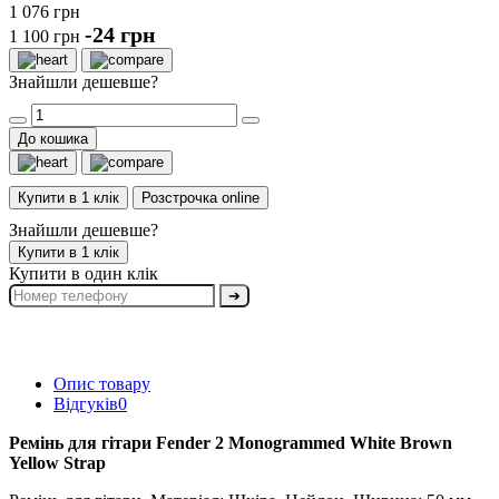
1 076 грн
-24 грн
1 100 грн
Знайшли дешевше?
До кошика
Купити в 1 клік
Розстрочка online
Знайшли дешевше?
Купити в 1 клік
Купити в один клік
➔
Опис товару
Відгуків
0
Ремінь для гітари Fender 2 Monogrammed White Brown
Yellow Strap