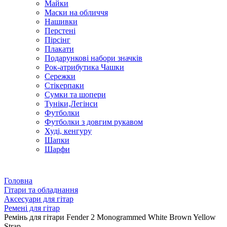
Майки
Маски на обличчя
Нашивки
Перстені
Пірсінг
Плакати
Подарункові набори значків
Рок-атрибутика Чашки
Сережки
Стікерпаки
Сумки та шопери
Туніки,Легінси
Футболки
Футболки з довгим рукавом
Худі, кенгуру
Шапки
Шарфи
Головна
Гітари та обладнання
Аксесуари для гітар
Ремені для гітар
Ремінь для гітари Fender 2 Monogrammed White Brown Yellow
Strap