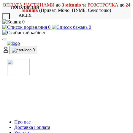
ОПЛАТА ЧАСТИНАМИ
до
3 місяців
та
РОЗСТРОЧКА
до
24
ПОПУЛЯРНИЙ
місяців
(Приват, Моно, ПУМБ, Сенс тощо)
АКЦІЯ
X
0
0
0
0
МАГАЗИН
МУЗИЧНИХ ІНСТРУМЕНТІВ
ТА РОК АТРИБУТИКИ
Про нас
Доставка і оплата
Бренди