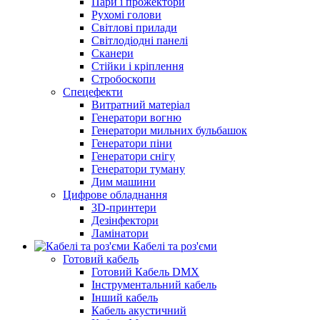
Пари і прожектори
Рухомі голови
Світлові прилади
Світлодіодні панелі
Сканери
Стійки і кріплення
Стробоскопи
Спецефекти
Витратний матеріал
Генератори вогню
Генератори мильних бульбашок
Генератори піни
Генератори снігу
Генератори туману
Дим машини
Цифрове обладнання
3D-принтери
Дезінфектори
Ламінатори
Кабелі та роз'єми
Готовий кабель
Готовий Кабель DMX
Інструментальний кабель
Інший кабель
Кабель акустичний