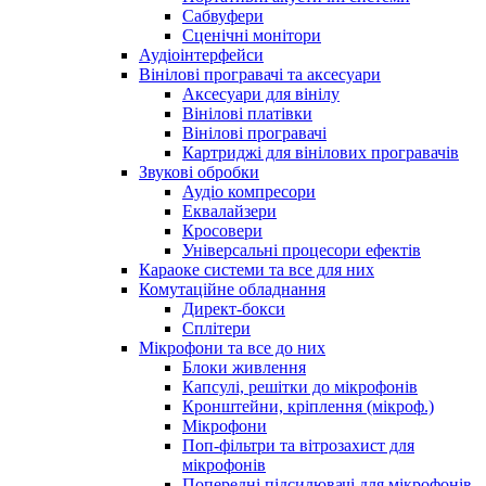
Сабвуфери
Сценічні монітори
Аудіоінтерфейси
Вінілові програвачі та аксесуари
Аксесуари для вінілу
Вінілові платівки
Вінілові програвачі
Картриджі для вінілових програвачів
Звукові обробки
Аудіо компресори
Еквалайзери
Кросовери
Універсальні процесори ефектів
Караоке системи та все для них
Комутаційне обладнання
Директ-бокси
Сплітери
Мікрофони та все до них
Блоки живлення
Капсулі, решітки до мікрофонів
Кронштейни, кріплення (мікроф.)
Мікрофони
Поп-фільтри та вітрозахист для
мікрофонів
Попередні підсилювачі для мікрофонів