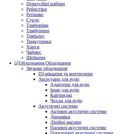
Перкусійні набори
Рейнстіки
Репініко
Сурдо
Тамборіми
Тамбурини
Тімбалес
Трикутники
Ханги
Чаймес
Шейкери
Обладнання
Звукове обладнання
DJ-мікшери та контролери
Аксесуари для аудіо
Адаптери для аудіо
Інше для аудіо
Картриджі
Чохли для аудіо
Акустичні системи
Активні акустичні системи
Динаміки
Лінійні масиви
Пасивні акустичні системи
Портативні акустичні системи