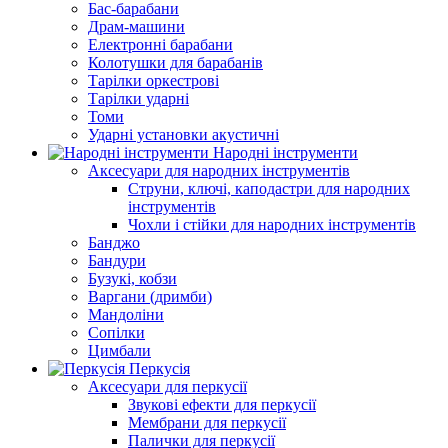
Бас-барабани
Драм-машини
Електронні барабани
Колотушки для барабанів
Тарілки оркестрові
Тарілки ударні
Томи
Ударні установки акустичні
Народні інструменти
Аксесуари для народних інструментів
Струни, ключі, каподастри для народних
інструментів
Чохли і стійки для народних інструментів
Банджо
Бандури
Бузукі, кобзи
Варгани (дримби)
Мандоліни
Сопілки
Цимбали
Перкусія
Аксесуари для перкусії
Звукові ефекти для перкусії
Мембрани для перкусії
Палички для перкусії