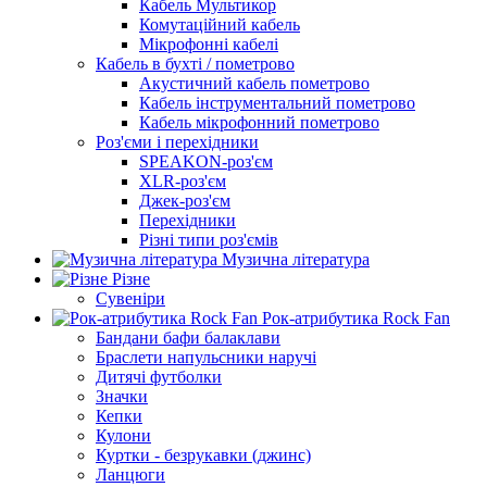
Кабель Мультикор
Комутаційний кабель
Мікрофонні кабелі
Кабель в бухті / пометрово
Акустичний кабель пометрово
Кабель інструментальний пометрово
Кабель мікрофонний пометрово
Роз'єми і перехідники
SPEAKON-роз'єм
XLR-роз'єм
Джек-роз'єм
Перехідники
Різні типи роз'ємів
Музична література
Різне
Сувеніри
Рок-атрибутика Rock Fan
Бандани бафи балаклави
Браслети напульсники наручі
Дитячі футболки
Значки
Кепки
Кулони
Куртки - безрукавки (джинс)
Ланцюги