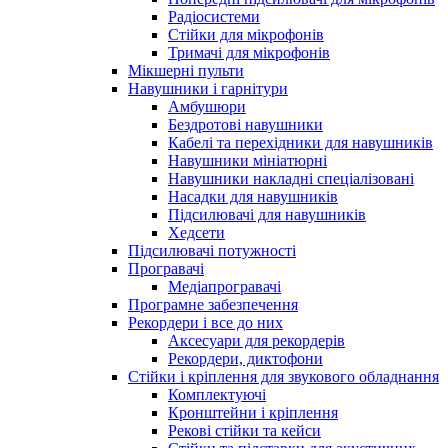
Радіосистеми
Стійки для мікрофонів
Тримачі для мікрофонів
Мікшерні пульти
Навушники і гарнітури
Амбушюри
Бездротові навушники
Кабелі та перехідники для навушників
Навушники мініатюрні
Навушники накладні спеціалізовані
Насадки для навушників
Підсилювачі для навушників
Хедсети
Підсилювачі потужності
Програвачі
Медіапрогравачі
Програмне забезпечення
Рекордери і все до них
Аксесуари для рекордерів
Рекордери, диктофони
Стійки і кріплення для звукового обладнання
Комплектуючі
Кронштейни і кріплення
Рекові стійки та кейси