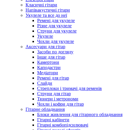
Класичні гітари
Напівакустичні гітари
Укулеле та все до неї
Ремені для укулеле
Різне для укулеле
Струни для укулеле
Укулеле
Чохли для укулеле
Аксесуари для гітар
Засоби по догляду
Інше для гітар
Камертони
Каподастри
Медіатори
Ремені для гітар
Слайди
Стреплоки і тримачі для ременів
Струни для гітар
Тюнери і метрономи
Чохли і кофри для гітар
Гітарне обладнання
Блоки живлення для гітарного обладнання
Гітарні кабінети
Гітарні комбопідсилювачі