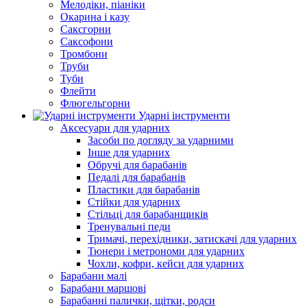
Мелодіки, піаніки
Окарина і казу
Саксгорни
Саксофони
Тромбони
Труби
Туби
Флейти
Флюгельгорни
Ударні інструменти
Аксесуари для ударних
Засоби по догляду за ударними
Інше для ударних
Обручі для барабанів
Педалі для барабанів
Пластики для барабанів
Стійки для ударних
Стільці для барабанщиків
Тренувальні педи
Тримачі, перехідники, затискачі для ударних
Тюнери і метрономи для ударних
Чохли, кофри, кейси для ударних
Барабани малі
Барабани маршові
Барабанні палички, щітки, родси