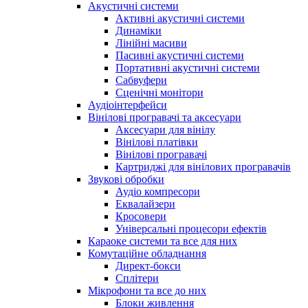
Акустичні системи
Активні акустичні системи
Динаміки
Лінійні масиви
Пасивні акустичні системи
Портативні акустичні системи
Сабвуфери
Сценічні монітори
Аудіоінтерфейси
Вінілові програвачі та аксесуари
Аксесуари для вінілу
Вінілові платівки
Вінілові програвачі
Картриджі для вінілових програвачів
Звукові обробки
Аудіо компресори
Еквалайзери
Кросовери
Універсальні процесори ефектів
Караоке системи та все для них
Комутаційне обладнання
Директ-бокси
Сплітери
Мікрофони та все до них
Блоки живлення