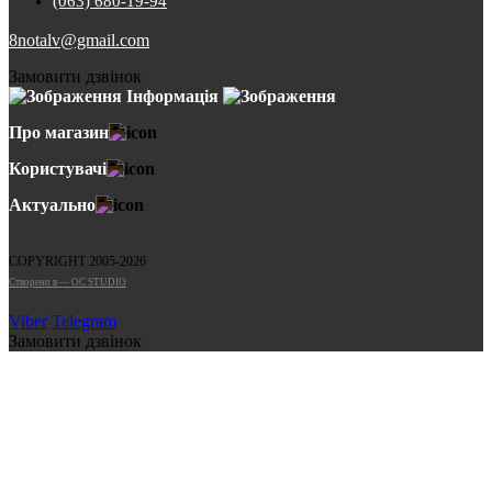
(063) 680-19-94
8notalv@gmail.com
Замовити дзвінок
Інформація
Про магазин
Користувачі
Актуально
COPYRIGHT 2005-2026
Cтворено в — OC STUDIO
Viber
Telegram
Замовити дзвінок