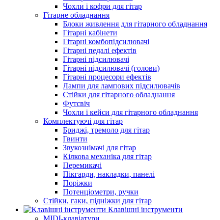
Чохли і кофри для гітар
Гітарне обладнання
Блоки живлення для гітарного обладнання
Гітарні кабінети
Гітарні комбопідсилювачі
Гітарні педалі ефектів
Гітарні підсилювачі
Гітарні підсилювачі (голови)
Гітарні процесори ефектів
Лампи для лампових підсилювачів
Стійки для гітарного обладнання
Футсвіч
Чохли і кейси для гітарного обладнання
Комплектуючі для гітар
Бриджі, тремоло для гітар
Гвинти
Звукознімачі для гітар
Кілкова механіка для гітар
Перемикачі
Пікгарди, накладки, панелі
Поріжки
Потенціометри, ручки
Стійки, гаки, підніжки для гітар
Клавішні інструменти
MIDI-клавіатури