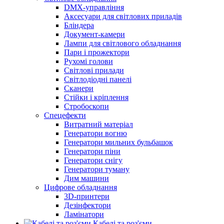
DMX-управління
Аксесуари для світлових приладів
Бліндера
Документ-камери
Лампи для світлового обладнання
Пари і прожектори
Рухомі голови
Світлові прилади
Світлодіодні панелі
Сканери
Стійки і кріплення
Стробоскопи
Спецефекти
Витратний матеріал
Генератори вогню
Генератори мильних бульбашок
Генератори піни
Генератори снігу
Генератори туману
Дим машини
Цифрове обладнання
3D-принтери
Дезінфектори
Ламінатори
Кабелі та роз'єми