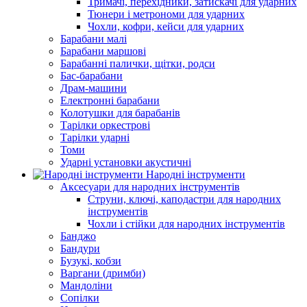
Тримачі, перехідники, затискачі для ударних
Тюнери і метрономи для ударних
Чохли, кофри, кейси для ударних
Барабани малі
Барабани маршові
Барабанні палички, щітки, родси
Бас-барабани
Драм-машини
Електронні барабани
Колотушки для барабанів
Тарілки оркестрові
Тарілки ударні
Томи
Ударні установки акустичні
Народні інструменти
Аксесуари для народних інструментів
Струни, ключі, каподастри для народних
інструментів
Чохли і стійки для народних інструментів
Банджо
Бандури
Бузукі, кобзи
Варгани (дримби)
Мандоліни
Сопілки