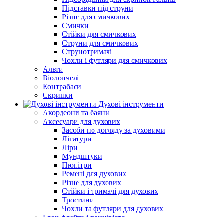
Підставки під струни
Різне для смичкових
Смички
Стійки для смичкових
Струни для смичкових
Струнотримачі
Чохли і футляри для смичкових
Альти
Віолончелі
Контрабаси
Скрипки
Духові інструменти
Акордеони та баяни
Аксесуари для духових
Засоби по догляду за духовими
Лігатури
Ліри
Мундштуки
Пюпітри
Ремені для духових
Різне для духових
Стійки і тримачі для духових
Тростини
Чохли та футляри для духових