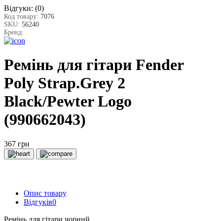
Відгуки:
(0)
Код товару:
7076
SKU:
56240
Бренд:
Ремінь для гітари Fender
Poly Strap.Grey 2
Black/Pewter Logo
(990662043)
367 грн
Опис товару
Відгуків
0
Ремінь для гітари чорний