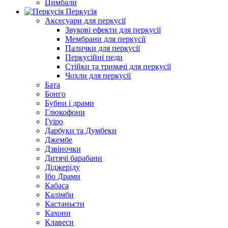
Цимбали
Перкусія
Аксесуари для перкусії
Звукові ефекти для перкусії
Мембрани для перкусії
Палички для перкусії
Перкусійні педи
Стійки та тримачі для перкусії
Чохли для перкусії
Бата
Бонго
Бубни і драми
Глюкофони
Гуіро
Дарбуки та Думбеки
Джембе
Дзвіночки
Дитячі барабани
Діджеріду
Ібо Драми
Кабаса
Калімби
Кастаньєти
Кахони
Клавеси