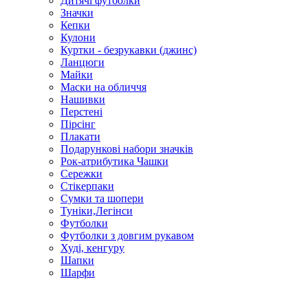
Дитячі футболки
Значки
Кепки
Кулони
Куртки - безрукавки (джинс)
Ланцюги
Майки
Маски на обличчя
Нашивки
Перстені
Пірсінг
Плакати
Подарункові набори значків
Рок-атрибутика Чашки
Сережки
Стікерпаки
Сумки та шопери
Туніки,Легінси
Футболки
Футболки з довгим рукавом
Худі, кенгуру
Шапки
Шарфи