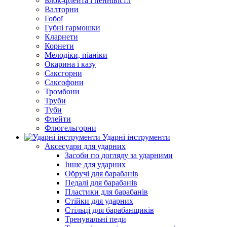
Блок-флейта і пеннівістл
Валторни
Гобої
Губні гармошки
Кларнети
Корнети
Мелодіки, піаніки
Окарина і казу
Саксгорни
Саксофони
Тромбони
Труби
Туби
Флейти
Флюгельгорни
Ударні інструменти
Аксесуари для ударних
Засоби по догляду за ударними
Інше для ударних
Обручі для барабанів
Педалі для барабанів
Пластики для барабанів
Стійки для ударних
Стільці для барабанщиків
Тренувальні педи