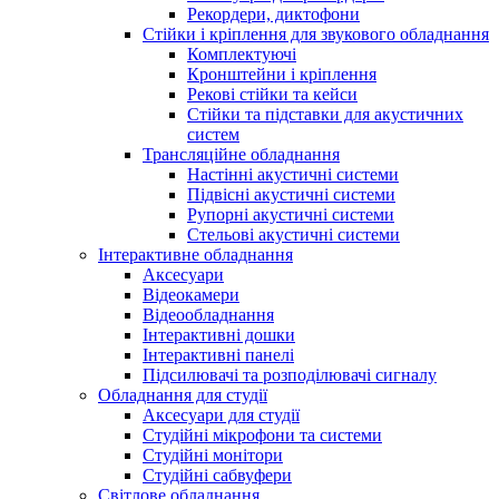
Рекордери, диктофони
Стійки і кріплення для звукового обладнання
Комплектуючі
Кронштейни і кріплення
Рекові стійки та кейси
Стійки та підставки для акустичних
систем
Трансляційне обладнання
Настінні акустичні системи
Підвісні акустичні системи
Рупорні акустичні системи
Стельові акустичні системи
Інтерактивне обладнання
Аксесуари
Відеокамери
Відеообладнання
Інтерактивні дошки
Інтерактивні панелі
Підсилювачі та розподілювачі сигналу
Обладнання для студії
Аксесуари для студії
Студійні мікрофони та системи
Студійні монітори
Студійні сабвуфери
Світлове обладнання