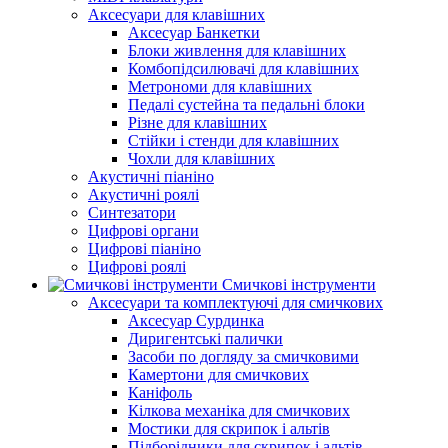
Аксесуари для клавішних
Аксесуар Банкетки
Блоки живлення для клавішних
Комбопідсилювачі для клавішних
Метрономи для клавішних
Педалі сустейна та педальні блоки
Різне для клавішних
Стійки і стенди для клавішних
Чохли для клавішних
Акустичні піаніно
Акустичні роялі
Синтезатори
Цифрові органи
Цифрові піаніно
Цифрові роялі
Смичкові інструменти
Аксесуари та комплектуючі для смичкових
Аксесуар Сурдинка
Диригентські палички
Засоби по догляду за смичковими
Камертони для смичкових
Каніфоль
Кілкова механіка для смичкових
Мостики для скрипок і альтів
Підборiдники для скрипок і альтів