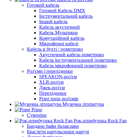
Готовий кабель
Готовий Кабель DMX
Інструментальний кабель
Інший кабель
Кабель акустичний
Кабель Мультикор
Комутаційний кабель
Мікрофонні кабелі
Кабель в бухті / пометрово
Акустичний кабель пометрово
Кабель інструментальний пометрово
Кабель мікрофонний пометрово
Роз'єми і перехідники
SPEAKON-роз'єм
XLR-роз'єм
Джек-роз'єм
Перехідники
Різні типи роз'ємів
Музична література
Різне
Сувеніри
Рок-атрибутика Rock Fan
Бандани бафи балаклави
Браслети напульсники наручі