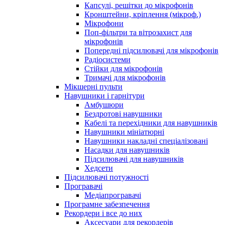
Капсулі, решітки до мікрофонів
Кронштейни, кріплення (мікроф.)
Мікрофони
Поп-фільтри та вітрозахист для
мікрофонів
Попередні підсилювачі для мікрофонів
Радіосистеми
Стійки для мікрофонів
Тримачі для мікрофонів
Мікшерні пульти
Навушники і гарнітури
Амбушюри
Бездротові навушники
Кабелі та перехідники для навушників
Навушники мініатюрні
Навушники накладні спеціалізовані
Насадки для навушників
Підсилювачі для навушників
Хедсети
Підсилювачі потужності
Програвачі
Медіапрогравачі
Програмне забезпечення
Рекордери і все до них
Аксесуари для рекордерів