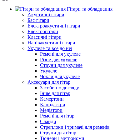
Гітари та обладнання
Акустичні гітари
Бас-гітари
Електроакустичні гітари
Електрогітари
Класичні гітари
Напівакустичні гітари
Укулеле та все до неї
Ремені для укулеле
Різне для укулеле
Струни для укулеле
Укулеле
Чохли для укулеле
Аксесуари для гітар
Засоби по догляду
Інше для гітар
Камертони
Каподастри
Медіатори
Ремені для гітар
Слайди
Стреплоки і тримачі для ременів
Струни для гітар
Тюнери і метрономи