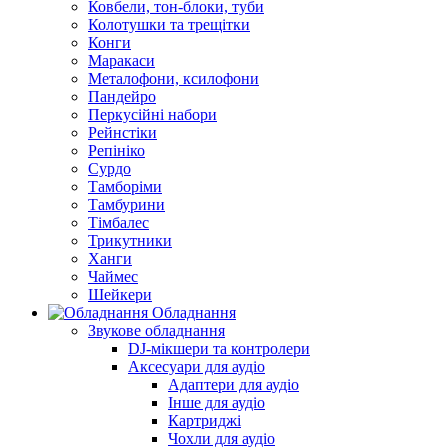
Ковбели, тон-блоки, туби
Колотушки та трещітки
Конги
Маракаси
Металофони, ксилофони
Пандейро
Перкусійні набори
Рейнстіки
Репініко
Сурдо
Тамборіми
Тамбурини
Тімбалес
Трикутники
Ханги
Чаймес
Шейкери
Обладнання
Звукове обладнання
DJ-мікшери та контролери
Аксесуари для аудіо
Адаптери для аудіо
Інше для аудіо
Картриджі
Чохли для аудіо