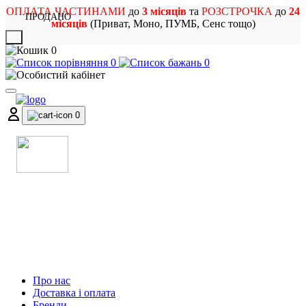
ОПЛАТА ЧАСТИНАМИ
до
3 місяців
та
РОЗСТРОЧКА
до
24
ПРОДАНО
місяців
(Приват, Моно, ПУМБ, Сенс тощо)
X
0
0
0
0
МАГАЗИН
МУЗИЧНИХ ІНСТРУМЕНТІВ
ТА РОК АТРИБУТИКИ
Про нас
Доставка і оплата
Бренди