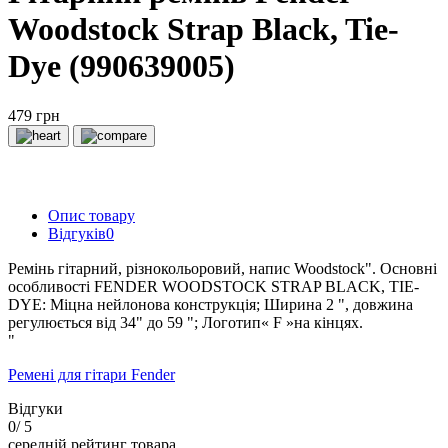
Woodstock Strap Black, Tie-
Dye (990639005)
479 грн
Опис товару
Відгуків
0
Ремінь гітарний, різнокольоровий, напис Woodstock". Основні
особливості FENDER WOODSTOCK STRAP BLACK, TIE-
DYE: Міцна нейлонова конструкція; Ширина 2 ", довжина
регулюється від 34" до 59 "; Логотип« F »на кінцях.
"
Ремені для гітари Fender
Відгуки
0
/ 5
середній рейтинг товара