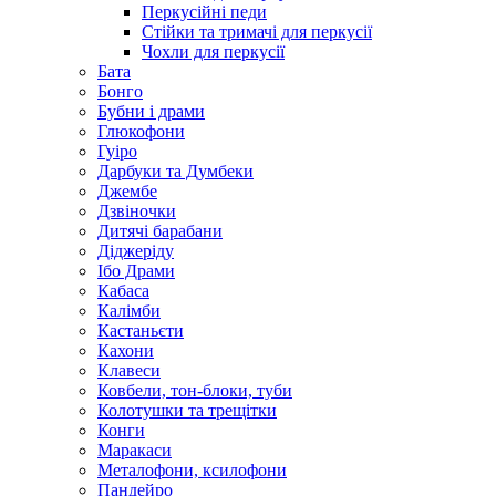
Перкусійні педи
Стійки та тримачі для перкусії
Чохли для перкусії
Бата
Бонго
Бубни і драми
Глюкофони
Гуіро
Дарбуки та Думбеки
Джембе
Дзвіночки
Дитячі барабани
Діджеріду
Ібо Драми
Кабаса
Калімби
Кастаньєти
Кахони
Клавеси
Ковбели, тон-блоки, туби
Колотушки та трещітки
Конги
Маракаси
Металофони, ксилофони
Пандейро