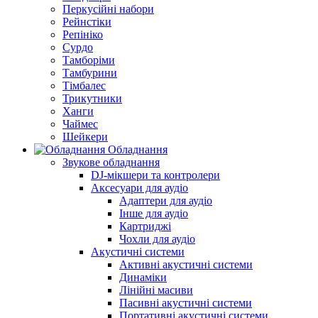
Перкусійні набори
Рейнстіки
Репініко
Сурдо
Тамборіми
Тамбурини
Тімбалес
Трикутники
Ханги
Чаймес
Шейкери
Обладнання
Звукове обладнання
DJ-мікшери та контролери
Аксесуари для аудіо
Адаптери для аудіо
Інше для аудіо
Картриджі
Чохли для аудіо
Акустичні системи
Активні акустичні системи
Динаміки
Лінійні масиви
Пасивні акустичні системи
Портативні акустичні системи