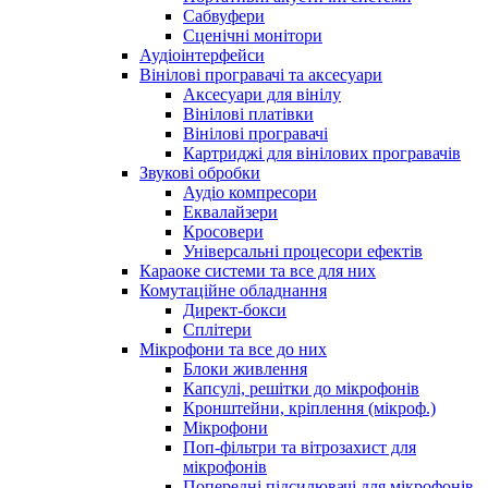
Сабвуфери
Сценічні монітори
Аудіоінтерфейси
Вінілові програвачі та аксесуари
Аксесуари для вінілу
Вінілові платівки
Вінілові програвачі
Картриджі для вінілових програвачів
Звукові обробки
Аудіо компресори
Еквалайзери
Кросовери
Універсальні процесори ефектів
Караоке системи та все для них
Комутаційне обладнання
Директ-бокси
Сплітери
Мікрофони та все до них
Блоки живлення
Капсулі, решітки до мікрофонів
Кронштейни, кріплення (мікроф.)
Мікрофони
Поп-фільтри та вітрозахист для
мікрофонів
Попередні підсилювачі для мікрофонів