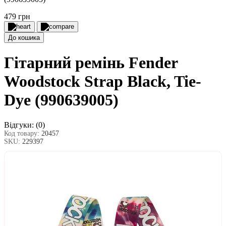
479 грн
До кошика
Гітарний ремінь Fender
Woodstock Strap Black, Tie-
Dye (990639005)
Відгуки:
(0)
Код товару:
20457
SKU:
229397