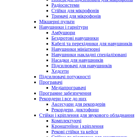
Радіосистеми
Стійки для мікрофонів
Тримачі для мікрофонів
Мікшерні пульти
Навушники і гарнітури
Амбушюри
Бездротові навушники
Кабелі та перехідники для навушників
Навушники мініатюрні
Навушники накладні спеціалізовані
Насадки для навушників
Підсилювачі для навушників
Хедсети
Підсилювачі потужності
Програвачі
Медіапрогравачі
Програмне забезпечення
Рекордери і все до них
Аксесуари для рекордерів
Рекордери, диктофони
Стійки і кріплення для звукового обладнання
Комплектуючі
Кронштейни і кріплення
Рекові стійки та кейси