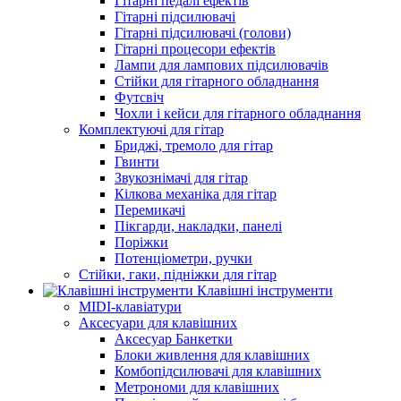
Гітарні педалі ефектів
Гітарні підсилювачі
Гітарні підсилювачі (голови)
Гітарні процесори ефектів
Лампи для лампових підсилювачів
Стійки для гітарного обладнання
Футсвіч
Чохли і кейси для гітарного обладнання
Комплектуючі для гітар
Бриджі, тремоло для гітар
Гвинти
Звукознімачі для гітар
Кілкова механіка для гітар
Перемикачі
Пікгарди, накладки, панелі
Поріжки
Потенціометри, ручки
Стійки, гаки, підніжки для гітар
Клавішні інструменти
MIDI-клавіатури
Аксесуари для клавішних
Аксесуар Банкетки
Блоки живлення для клавішних
Комбопідсилювачі для клавішних
Метрономи для клавішних