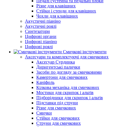
Педалі сустейна та педальні блоки
Різне для клавішних
Стійки і стенди для клавішних
Чохли для клавішних
Акустичні піаніно
Акустичні роялі
Синтезатори
Цифрові органи
Цифрові піаніно
Цифрові роялі
Смичкові інструменти
Аксесуари та комплектуючі для смичкових
Аксесуар Сурдинка
Диригентські палички
Засоби по догляду за смичковими
Камертони для смичкових
Каніфоль
Кілкова механіка для смичкових
Мостики для скрипок і альтів
Підборiдники для скрипок і альтів
Підставки під струни
Різне для смичкових
Смички
Стійки для смичкових
Струни для смичкових