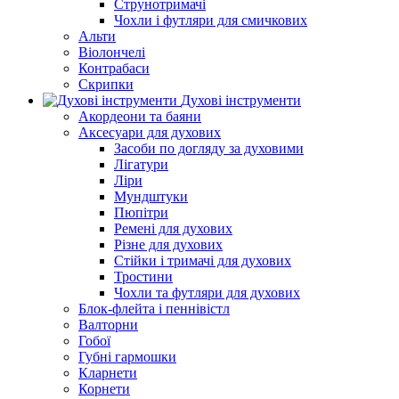
Струнотримачі
Чохли і футляри для смичкових
Альти
Віолончелі
Контрабаси
Скрипки
Духові інструменти
Акордеони та баяни
Аксесуари для духових
Засоби по догляду за духовими
Лігатури
Ліри
Мундштуки
Пюпітри
Ремені для духових
Різне для духових
Стійки і тримачі для духових
Тростини
Чохли та футляри для духових
Блок-флейта і пеннівістл
Валторни
Гобої
Губні гармошки
Кларнети
Корнети