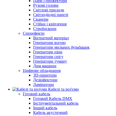
Пари і прожектори
Рухомі голови
Світлові прилади
Світлодіодні панелі
Сканери
Стійки і кріплення
Стробоскопи
Спецефекти
Витратний матеріал
Генератори вогню
Генератори мильних бульбашок
Генератори піни
Генератори снігу
Генератори туману
Дим машини
Цифрове обладнання
3D-принтери
Дезінфектори
Ламінатори
Кабелі та роз'єми
Готовий кабель
Готовий Кабель DMX
Інструментальний кабель
Інший кабель
Кабель акустичний