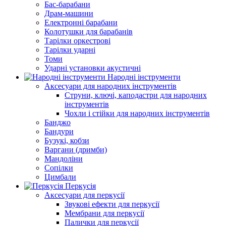
Бас-барабани
Драм-машини
Електронні барабани
Колотушки для барабанів
Тарілки оркестрові
Тарілки ударні
Томи
Ударні установки акустичні
Народні інструменти
Аксесуари для народних інструментів
Струни, ключі, каподастри для народних
інструментів
Чохли і стійки для народних інструментів
Банджо
Бандури
Бузукі, кобзи
Варгани (дримби)
Мандоліни
Сопілки
Цимбали
Перкусія
Аксесуари для перкусії
Звукові ефекти для перкусії
Мембрани для перкусії
Палички для перкусії