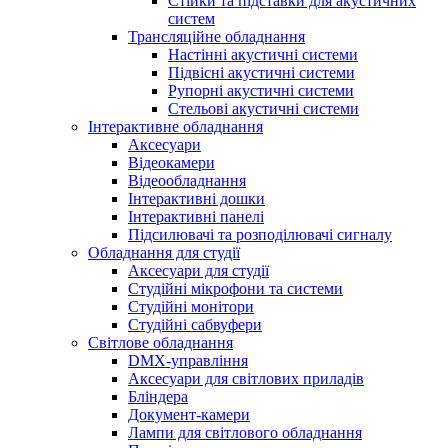
Стійки та підставки для акустичних
систем
Трансляційне обладнання
Настінні акустичні системи
Підвісні акустичні системи
Рупорні акустичні системи
Стельові акустичні системи
Інтерактивне обладнання
Аксесуари
Відеокамери
Відеообладнання
Інтерактивні дошки
Інтерактивні панелі
Підсилювачі та розподілювачі сигналу
Обладнання для студії
Аксесуари для студії
Студійні мікрофони та системи
Студійні монітори
Студійні сабвуфери
Світлове обладнання
DMX-управління
Аксесуари для світлових приладів
Бліндера
Документ-камери
Лампи для світлового обладнання