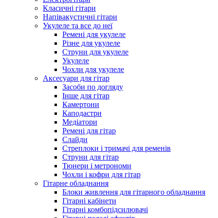
Класичні гітари
Напівакустичні гітари
Укулеле та все до неї
Ремені для укулеле
Різне для укулеле
Струни для укулеле
Укулеле
Чохли для укулеле
Аксесуари для гітар
Засоби по догляду
Інше для гітар
Камертони
Каподастри
Медіатори
Ремені для гітар
Слайди
Стреплоки і тримачі для ременів
Струни для гітар
Тюнери і метрономи
Чохли і кофри для гітар
Гітарне обладнання
Блоки живлення для гітарного обладнання
Гітарні кабінети
Гітарні комбопідсилювачі