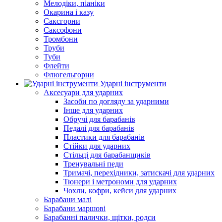
Мелодіки, піаніки
Окарина і казу
Саксгорни
Саксофони
Тромбони
Труби
Туби
Флейти
Флюгельгорни
Ударні інструменти
Аксесуари для ударних
Засоби по догляду за ударними
Інше для ударних
Обручі для барабанів
Педалі для барабанів
Пластики для барабанів
Стійки для ударних
Стільці для барабанщиків
Тренувальні педи
Тримачі, перехідники, затискачі для ударних
Тюнери і метрономи для ударних
Чохли, кофри, кейси для ударних
Барабани малі
Барабани маршові
Барабанні палички, щітки, родси