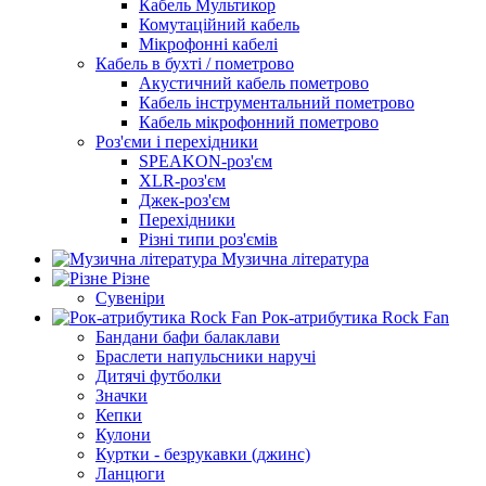
Кабель Мультикор
Комутаційний кабель
Мікрофонні кабелі
Кабель в бухті / пометрово
Акустичний кабель пометрово
Кабель інструментальний пометрово
Кабель мікрофонний пометрово
Роз'єми і перехідники
SPEAKON-роз'єм
XLR-роз'єм
Джек-роз'єм
Перехідники
Різні типи роз'ємів
Музична література
Різне
Сувеніри
Рок-атрибутика Rock Fan
Бандани бафи балаклави
Браслети напульсники наручі
Дитячі футболки
Значки
Кепки
Кулони
Куртки - безрукавки (джинс)
Ланцюги