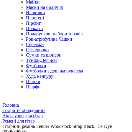
Майки
Маски на обличчя
Нашивки
Перстені
Пірсінг
Плакати
Подарункові набори значків
Рок-атрибутика Чашки
Сережки
Стікерпаки
Сумки та шопери
Туніки,Легінси
Футболки
Футболки з довгим рукавом
Худі, кенгуру
Шапки
Шарфи
Головна
Гітари та обладнання
Аксесуари для гітар
Ремені для гітар
Гітарний ремінь Fender Woodstock Strap Black, Tie-Dye
(990639005)