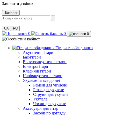
Замовити дзвінок
Каталог
UA
RU
0
0
0
Гітари та обладнання
Акустичні гітари
Бас-гітари
Електроакустичні гітари
Електрогітари
Класичні гітари
Напівакустичні гітари
Укулеле та все до неї
Ремені для укулеле
Різне для укулеле
Струни для укулеле
Укулеле
Чохли для укулеле
Аксесуари для гітар
Засоби по догляду