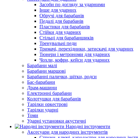
Засоби по догляду за ударними
Інше для ударних
Обручі для барабанів
Педалі для барабанів
Пластики для барабанів
Стійки для ударних
Стільці для барабанщиків
Тренувальні педи
Тримачі, перехідники, затискачі для ударних
Тюнери і метрономи для ударних
Чохли, кофри, кейси для ударних
Барабани малі
Барабани маршові
Барабанні палички, щітки, родси
Бас-барабани
Драм-машини
Електронні барабани
Колотушки для барабанів
Тарілки оркестрові
Тарілки ударні
Томи
Ударні установки акустичні
Народні інструменти
Аксесуари для народних інструментів
Струни, ключі, каподастри для народних інст