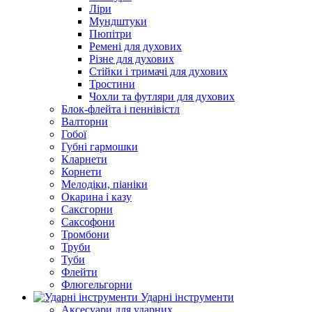
Ліри
Мундштуки
Пюпітри
Ремені для духових
Різне для духових
Стійки і тримачі для духових
Тростини
Чохли та футляри для духових
Блок-флейта і пеннівістл
Валторни
Гобої
Губні гармошки
Кларнети
Корнети
Мелодіки, піаніки
Окарина і казу
Саксгорни
Саксофони
Тромбони
Труби
Туби
Флейти
Флюгельгорни
Ударні інструменти
Аксесуари для ударних