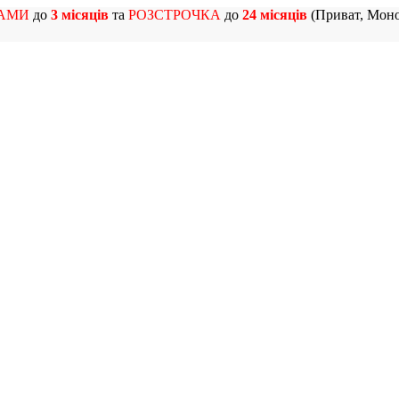
АМИ
до
3 місяців
та
РОЗСТРОЧКА
до
24 місяців
(Приват, Моно