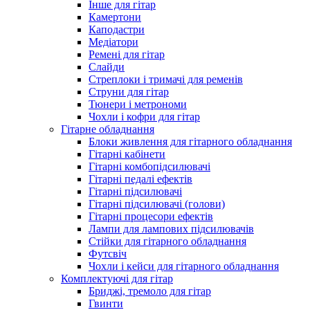
Інше для гітар
Камертони
Каподастри
Медіатори
Ремені для гітар
Слайди
Стреплоки і тримачі для ременів
Струни для гітар
Тюнери і метрономи
Чохли і кофри для гітар
Гітарне обладнання
Блоки живлення для гітарного обладнання
Гітарні кабінети
Гітарні комбопідсилювачі
Гітарні педалі ефектів
Гітарні підсилювачі
Гітарні підсилювачі (голови)
Гітарні процесори ефектів
Лампи для лампових підсилювачів
Стійки для гітарного обладнання
Футсвіч
Чохли і кейси для гітарного обладнання
Комплектуючі для гітар
Бриджі, тремоло для гітар
Гвинти