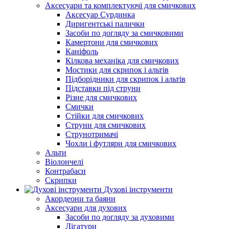
Аксесуари та комплектуючі для смичкових
Аксесуар Сурдинка
Диригентські палички
Засоби по догляду за смичковими
Камертони для смичкових
Каніфоль
Кілкова механіка для смичкових
Мостики для скрипок і альтів
Підборiдники для скрипок і альтів
Підставки під струни
Різне для смичкових
Смички
Стійки для смичкових
Струни для смичкових
Струнотримачі
Чохли і футляри для смичкових
Альти
Віолончелі
Контрабаси
Скрипки
Духові інструменти
Акордеони та баяни
Аксесуари для духових
Засоби по догляду за духовими
Лігатури