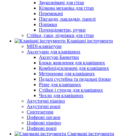
Звукознімачі для гітар
Кілкова механіка для гітар
Перемикачі
Пікгарди, накладки, панелі
Поріжки
Потенціометри, ручки
Стійки, гаки, підніжки для гітар
Клавішні інструменти
MIDI-клавіатури
Аксесуари для клавішних
Аксесуар Банкетки
Блоки живлення для клавішних
Комбопідсилювачі для клавішних
Метрономи для клавішних
Педалі сустейна та педальні блоки
Різне для клавішних
Стійки і стенди для клавішних
Чохли для клавішних
Акустичні піаніно
Акустичні роялі
Синтезатори
Цифрові органи
Цифрові піаніно
Цифрові роялі
Смичкові інструменти