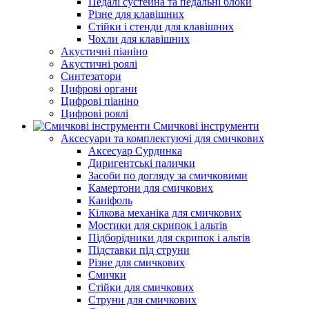
Педалі сустейна та педальні блоки
Різне для клавішних
Стійки і стенди для клавішних
Чохли для клавішних
Акустичні піаніно
Акустичні роялі
Синтезатори
Цифрові органи
Цифрові піаніно
Цифрові роялі
Смичкові інструменти
Аксесуари та комплектуючі для смичкових
Аксесуар Сурдинка
Диригентські палички
Засоби по догляду за смичковими
Камертони для смичкових
Каніфоль
Кілкова механіка для смичкових
Мостики для скрипок і альтів
Підборiдники для скрипок і альтів
Підставки під струни
Різне для смичкових
Смички
Стійки для смичкових
Струни для смичкових