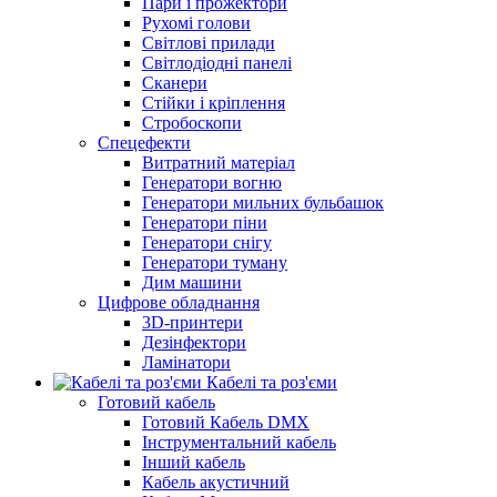
Пари і прожектори
Рухомі голови
Світлові прилади
Світлодіодні панелі
Сканери
Стійки і кріплення
Стробоскопи
Спецефекти
Витратний матеріал
Генератори вогню
Генератори мильних бульбашок
Генератори піни
Генератори снігу
Генератори туману
Дим машини
Цифрове обладнання
3D-принтери
Дезінфектори
Ламінатори
Кабелі та роз'єми
Готовий кабель
Готовий Кабель DMX
Інструментальний кабель
Інший кабель
Кабель акустичний