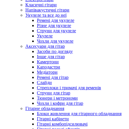
Класичні гітари
Напівакустичні гітари
Укулеле та все до неї
Ремені для укулеле
Різне для укулеле
Струни для укулеле
Укулеле
Чохли для укулеле
Аксесуари для гітар
Засоби по догляду
Інше для гітар
Камертони
Каподастри
Медіатори
Ремені для гітар
Слайди
Стреплоки і тримачі для ременів
Струни для гітар
Тюнери і метрономи
Чохли і кофри для гітар
Гітарне обладнання
Блоки живлення для гітарного обладнання
Гітарні кабінети
Гітарні комбопідсилювачі