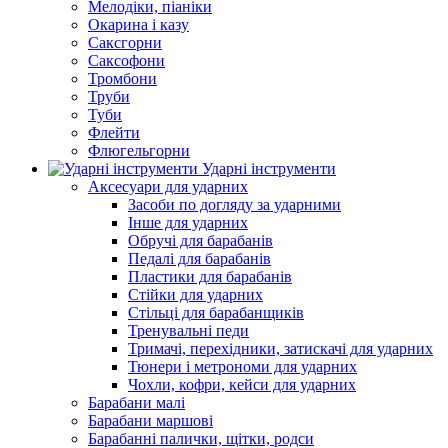
Мелодіки, піаніки
Окарина і казу
Саксгорни
Саксофони
Тромбони
Труби
Туби
Флейти
Флюгельгорни
Ударні інструменти
Аксесуари для ударних
Засоби по догляду за ударними
Інше для ударних
Обручі для барабанів
Педалі для барабанів
Пластики для барабанів
Стійки для ударних
Стільці для барабанщиків
Тренувальні педи
Тримачі, перехідники, затискачі для ударних
Тюнери і метрономи для ударних
Чохли, кофри, кейси для ударних
Барабани малі
Барабани маршові
Барабанні палички, щітки, родси