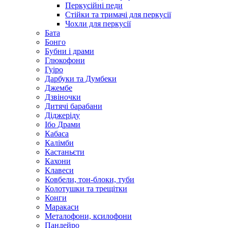
Перкусійні педи
Стійки та тримачі для перкусії
Чохли для перкусії
Бата
Бонго
Бубни і драми
Глюкофони
Гуіро
Дарбуки та Думбеки
Джембе
Дзвіночки
Дитячі барабани
Діджеріду
Ібо Драми
Кабаса
Калімби
Кастаньєти
Кахони
Клавеси
Ковбели, тон-блоки, туби
Колотушки та трещітки
Конги
Маракаси
Металофони, ксилофони
Пандейро