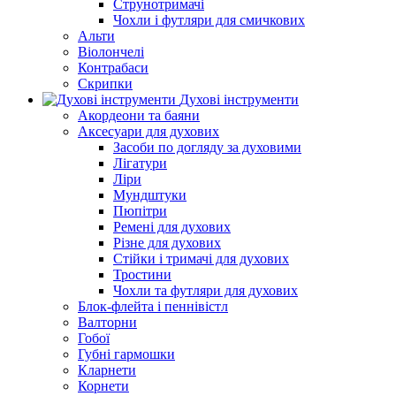
Струнотримачі
Чохли і футляри для смичкових
Альти
Віолончелі
Контрабаси
Скрипки
Духові інструменти
Акордеони та баяни
Аксесуари для духових
Засоби по догляду за духовими
Лігатури
Ліри
Мундштуки
Пюпітри
Ремені для духових
Різне для духових
Стійки і тримачі для духових
Тростини
Чохли та футляри для духових
Блок-флейта і пеннівістл
Валторни
Гобої
Губні гармошки
Кларнети
Корнети