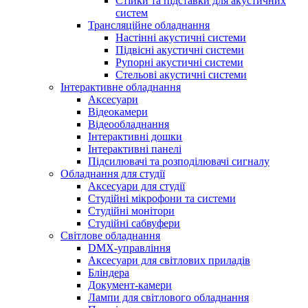
Стійки та підставки для акустичних
систем
Трансляційне обладнання
Настінні акустичні системи
Підвісні акустичні системи
Рупорні акустичні системи
Стельові акустичні системи
Інтерактивне обладнання
Аксесуари
Відеокамери
Відеообладнання
Інтерактивні дошки
Інтерактивні панелі
Підсилювачі та розподілювачі сигналу
Обладнання для студії
Аксесуари для студії
Студійні мікрофони та системи
Студійні монітори
Студійні сабвуфери
Світлове обладнання
DMX-управління
Аксесуари для світлових приладів
Бліндера
Документ-камери
Лампи для світлового обладнання