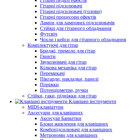
Гітарні педалі ефектів
Гітарні підсилювачі
Гітарні підсилювачі (голови)
Гітарні процесори ефектів
Лампи для лампових підсилювачів
Стійки для гітарного обладнання
Футсвіч
Чохли і кейси для гітарного обладнання
Комплектуючі для гітар
Бриджі, тремоло для гітар
Гвинти
Звукознімачі для гітар
Кілкова механіка для гітар
Перемикачі
Пікгарди, накладки, панелі
Поріжки
Потенціометри, ручки
Стійки, гаки, підніжки для гітар
Клавішні інструменти
MIDI-клавіатури
Аксесуари для клавішних
Аксесуар Банкетки
Блоки живлення для клавішних
Комбопідсилювачі для клавішних
Метрономи для клавішних