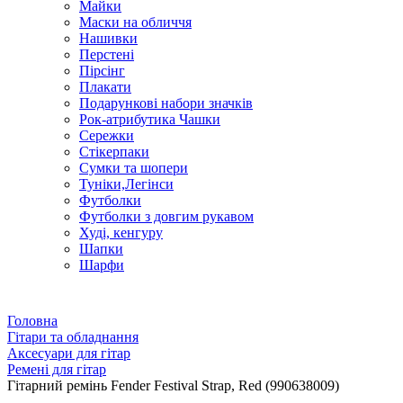
Майки
Маски на обличчя
Нашивки
Перстені
Пірсінг
Плакати
Подарункові набори значків
Рок-атрибутика Чашки
Сережки
Стікерпаки
Сумки та шопери
Туніки,Легінси
Футболки
Футболки з довгим рукавом
Худі, кенгуру
Шапки
Шарфи
Головна
Гітари та обладнання
Аксесуари для гітар
Ремені для гітар
Гітарний ремінь Fender Festival Strap, Red (990638009)