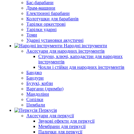
Бас-барабани
Драм-машини
Електронні барабани
Колотушки для барабанів
Тарілки оркестрові
Тарілки ударні
Томи
Ударні установки акустичні
Народні інструменти
Аксесуари для народних інструментів
Струни, ключі, каподастри для народних
інструментів
Чохли і стійки для народних інструментів
Банджо
Бандури
Бузукі, кобзи
Варгани (дримби)
Мандоліни
Сопілки
Цимбали
Перкусія
Аксесуари для перкусії
Звукові ефекти для перкусії
Мембрани для перкусії
Палички для перкусії