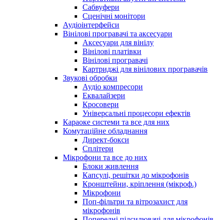
Сабвуфери
Сценічні монітори
Аудіоінтерфейси
Вінілові програвачі та аксесуари
Аксесуари для вінілу
Вінілові платівки
Вінілові програвачі
Картриджі для вінілових програвачів
Звукові обробки
Аудіо компресори
Еквалайзери
Кросовери
Універсальні процесори ефектів
Караоке системи та все для них
Комутаційне обладнання
Директ-бокси
Сплітери
Мікрофони та все до них
Блоки живлення
Капсулі, решітки до мікрофонів
Кронштейни, кріплення (мікроф.)
Мікрофони
Поп-фільтри та вітрозахист для
мікрофонів
Попередні підсилювачі для мікрофонів