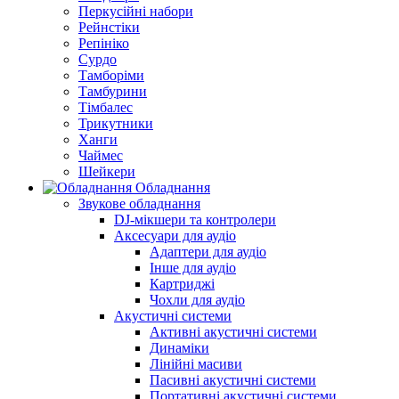
Перкусійні набори
Рейнстіки
Репініко
Сурдо
Тамборіми
Тамбурини
Тімбалес
Трикутники
Ханги
Чаймес
Шейкери
Обладнання
Звукове обладнання
DJ-мікшери та контролери
Аксесуари для аудіо
Адаптери для аудіо
Інше для аудіо
Картриджі
Чохли для аудіо
Акустичні системи
Активні акустичні системи
Динаміки
Лінійні масиви
Пасивні акустичні системи
Портативні акустичні системи