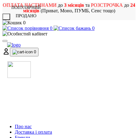
ОПЛАТА ЧАСТИНАМИ
до
3 місяців
та
РОЗСТРОЧКА
до
24
ПОПУЛЯРНИЙ
місяців
(Приват, Моно, ПУМБ, Сенс тощо)
ПРОДАНО
X
0
0
0
0
МАГАЗИН
МУЗИЧНИХ ІНСТРУМЕНТІВ
ТА РОК АТРИБУТИКИ
Про нас
Доставка і оплата
Бренди