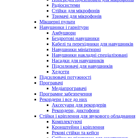
Радіосистеми
Стійки для мікрофонів
Тримачі для мікрофонів
Мікшерні пульти
Навушники і гарнітури
Амбушюри
Бездротові навушники
Кабелі та перехідники для навушників
Навушники мініатюрні
Навушники накладні спеціалізовані
Насадки для навушників
Підсилювачі для навушників
Хедсети
Підсилювачі потужності
Програвачі
Медіапрогравачі
Програмне забезпечення
Рекордери і все до них
Аксесуари для рекордерів
Рекордери, диктофони
Стійки і кріплення для звукового обладнання
Комплектуючі
Кронштейни і кріплення
Рекові стійки та кейси