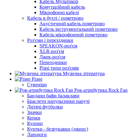
Кабель Мультикор
Комутаційний кабель
Мікрофонні кабелі
Кабель в бухті / пометрово
Акустичний кабель пометрово
Кабель інструментальний пометрово
Кабель мікрофонний пометрово
Роз'єми і перехідники
SPEAKON-роз'єм
XLR-роз'єм
Джек-роз'єм
Перехідники
Різні типи роз'ємів
Музична література
Різне
Сувеніри
Рок-атрибутика Rock Fan
Бандани бафи балаклави
Браслети напульсники наручі
Дитячі футболки
Значки
Кепки
Кулони
Куртки - безрукавки (джинс)
Ланцюги