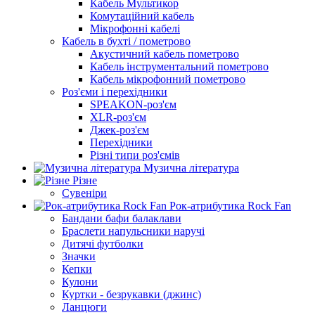
Кабель Мультикор
Комутаційний кабель
Мікрофонні кабелі
Кабель в бухті / пометрово
Акустичний кабель пометрово
Кабель інструментальний пометрово
Кабель мікрофонний пометрово
Роз'єми і перехідники
SPEAKON-роз'єм
XLR-роз'єм
Джек-роз'єм
Перехідники
Різні типи роз'ємів
Музична література
Різне
Сувеніри
Рок-атрибутика Rock Fan
Бандани бафи балаклави
Браслети напульсники наручі
Дитячі футболки
Значки
Кепки
Кулони
Куртки - безрукавки (джинс)
Ланцюги