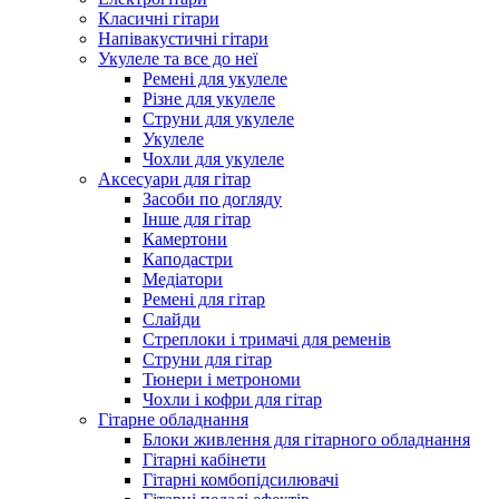
Класичні гітари
Напівакустичні гітари
Укулеле та все до неї
Ремені для укулеле
Різне для укулеле
Струни для укулеле
Укулеле
Чохли для укулеле
Аксесуари для гітар
Засоби по догляду
Інше для гітар
Камертони
Каподастри
Медіатори
Ремені для гітар
Слайди
Стреплоки і тримачі для ременів
Струни для гітар
Тюнери і метрономи
Чохли і кофри для гітар
Гітарне обладнання
Блоки живлення для гітарного обладнання
Гітарні кабінети
Гітарні комбопідсилювачі