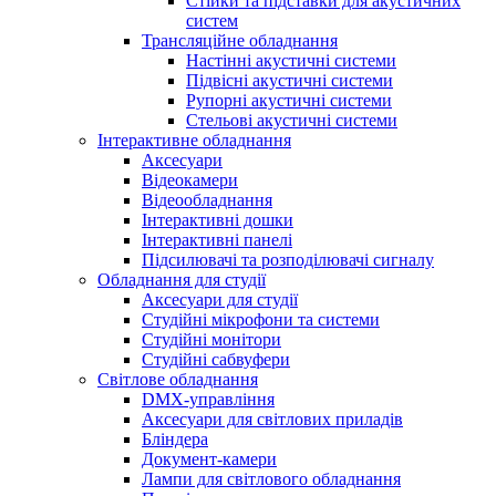
Стійки та підставки для акустичних
систем
Трансляційне обладнання
Настінні акустичні системи
Підвісні акустичні системи
Рупорні акустичні системи
Стельові акустичні системи
Інтерактивне обладнання
Аксесуари
Відеокамери
Відеообладнання
Інтерактивні дошки
Інтерактивні панелі
Підсилювачі та розподілювачі сигналу
Обладнання для студії
Аксесуари для студії
Студійні мікрофони та системи
Студійні монітори
Студійні сабвуфери
Світлове обладнання
DMX-управління
Аксесуари для світлових приладів
Бліндера
Документ-камери
Лампи для світлового обладнання