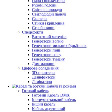
Пари і прожектори
Рухомі голови
Світлові прилади
Світлодіодні панелі
Сканери
Стійки і кріплення
Стробоскопи
Спецефекти
Витратний матеріал
Генератори вогню
Генератори мильних бульбашок
Генератори піни
Генератори снігу
Генератори туману
Дим машини
Цифрове обладнання
3D-принтери
Дезінфектори
Ламінатори
Кабелі та роз'єми
Готовий кабель
Готовий Кабель DMX
Інструментальний кабель
Інший кабель
Кабель акустичний