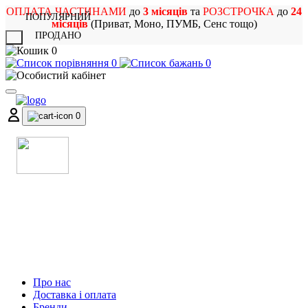
ОПЛАТА ЧАСТИНАМИ
до
3 місяців
та
РОЗСТРОЧКА
до
24
ПОПУЛЯРНИЙ
місяців
(Приват, Моно, ПУМБ, Сенс тощо)
ПРОДАНО
X
0
0
0
0
МАГАЗИН
МУЗИЧНИХ ІНСТРУМЕНТІВ
ТА РОК АТРИБУТИКИ
Про нас
Доставка і оплата
Бренди