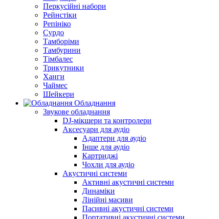
Перкусійні набори
Рейнстіки
Репініко
Сурдо
Тамборіми
Тамбурини
Тімбалес
Трикутники
Ханги
Чаймес
Шейкери
Обладнання
Звукове обладнання
DJ-мікшери та контролери
Аксесуари для аудіо
Адаптери для аудіо
Інше для аудіо
Картриджі
Чохли для аудіо
Акустичні системи
Активні акустичні системи
Динаміки
Лінійні масиви
Пасивні акустичні системи
Портативні акустичні системи