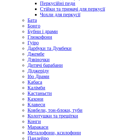
Перкусійні педи
Стійки та тримачі для перкусії
Чохли для перкусії
Бата
Бонго
Бубни і драми
Глюкофони
Гуіро
Дарбуки та Думбеки
Джембе
Дзвіночки
Дитячі барабани
Діджеріду
Ібо Драми
Кабаса
Калімби
Кастаньєти
Кахони
Клавеси
Ковбели, тон-блоки, туби
Колотушки та трещітки
Конги
Маракаси
Металофони, ксилофони
Пандейро