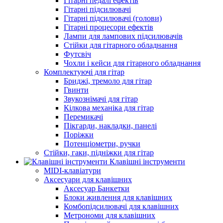
Гітарні педалі ефектів
Гітарні підсилювачі
Гітарні підсилювачі (голови)
Гітарні процесори ефектів
Лампи для лампових підсилювачів
Стійки для гітарного обладнання
Футсвіч
Чохли і кейси для гітарного обладнання
Комплектуючі для гітар
Бриджі, тремоло для гітар
Гвинти
Звукознімачі для гітар
Кілкова механіка для гітар
Перемикачі
Пікгарди, накладки, панелі
Поріжки
Потенціометри, ручки
Стійки, гаки, підніжки для гітар
Клавішні інструменти
MIDI-клавіатури
Аксесуари для клавішних
Аксесуар Банкетки
Блоки живлення для клавішних
Комбопідсилювачі для клавішних
Метрономи для клавішних