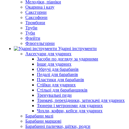
Мелодіки, піаніки
Окарина і казу
Саксгорни
Саксофони
Тромбони
Труби
Туби
Флейти
Флюгельгорни
Ударні інструменти
Аксесуари для ударних
Засоби по догляду за ударними
Інше для ударних
Обручі для барабанів
Педалі для барабанів
Пластики для барабанів
Стійки для ударних
Стільці для барабанщиків
Тренувальні педи
Тримачі, перехідники, затискачі для ударних
Тюнери і метрономи для ударних
Чохли, кофри, кейси для ударних
Барабани малі
Барабани маршові
Барабанні палички, щітки, родси