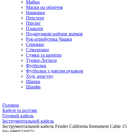
Майки
Маски на обличчя
Нашивки
Перстені
Пірсінг
Плакати
Подарункові набори значків
Рок-атрибутика Чашки
Сережки
Стікерпаки
Сумки та шопери
Туніки,Легінси
Футболки
Футболки з довгим рукавом
Худі, кенгуру
Шапки
Шарфи
Головна
Кабелі та роз'єми
Готовий кабель
Інструментальний кабель
Інструментальний кабель Fender California Instrument Cable 15
Sfg (990515057)