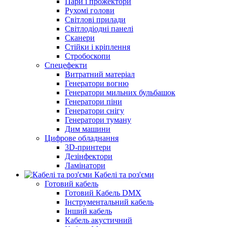
Пари і прожектори
Рухомі голови
Світлові прилади
Світлодіодні панелі
Сканери
Стійки і кріплення
Стробоскопи
Спецефекти
Витратний матеріал
Генератори вогню
Генератори мильних бульбашок
Генератори піни
Генератори снігу
Генератори туману
Дим машини
Цифрове обладнання
3D-принтери
Дезінфектори
Ламінатори
Кабелі та роз'єми
Готовий кабель
Готовий Кабель DMX
Інструментальний кабель
Інший кабель
Кабель акустичний