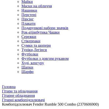
Майки
Маски на обличчя
Нашивки
Перстені
Пірсінг
Плакати
Подарункові набори значків
Рок-атрибутика Чашки
Сережки
Стікерпаки
Сумки та шопери
Туніки,Легінси
Футболки
Футболки з довгим рукавом
Худі, кенгуру
Шапки
Шарфи
Головна
Гітари та обладнання
Гітарне обладнання
Гітарні комбопідсилювачі
Комбопідсилювач Fender Rumble 500 Combo (2370606900)