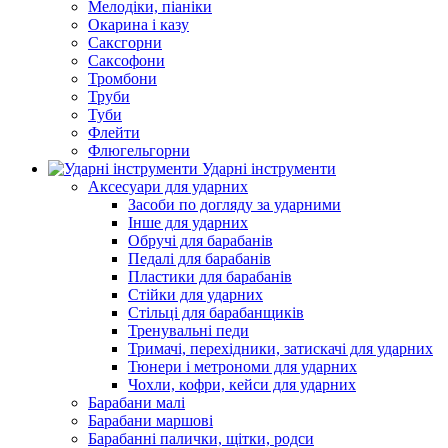
Мелодіки, піаніки
Окарина і казу
Саксгорни
Саксофони
Тромбони
Труби
Туби
Флейти
Флюгельгорни
Ударні інструменти
Аксесуари для ударних
Засоби по догляду за ударними
Інше для ударних
Обручі для барабанів
Педалі для барабанів
Пластики для барабанів
Стійки для ударних
Стільці для барабанщиків
Тренувальні педи
Тримачі, перехідники, затискачі для ударних
Тюнери і метрономи для ударних
Чохли, кофри, кейси для ударних
Барабани малі
Барабани маршові
Барабанні палички, щітки, родси