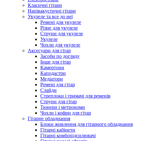
Класичні гітари
Напівакустичні гітари
Укулеле та все до неї
Ремені для укулеле
Різне для укулеле
Струни для укулеле
Укулеле
Чохли для укулеле
Аксесуари для гітар
Засоби по догляду
Інше для гітар
Камертони
Каподастри
Медіатори
Ремені для гітар
Слайди
Стреплоки і тримачі для ременів
Струни для гітар
Тюнери і метрономи
Чохли і кофри для гітар
Гітарне обладнання
Блоки живлення для гітарного обладнання
Гітарні кабінети
Гітарні комбопідсилювачі