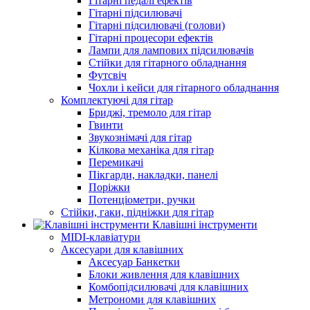
Гітарні педалі ефектів
Гітарні підсилювачі
Гітарні підсилювачі (голови)
Гітарні процесори ефектів
Лампи для лампових підсилювачів
Стійки для гітарного обладнання
Футсвіч
Чохли і кейси для гітарного обладнання
Комплектуючі для гітар
Бриджі, тремоло для гітар
Гвинти
Звукознімачі для гітар
Кілкова механіка для гітар
Перемикачі
Пікгарди, накладки, панелі
Поріжки
Потенціометри, ручки
Стійки, гаки, підніжки для гітар
Клавішні інструменти
MIDI-клавіатури
Аксесуари для клавішних
Аксесуар Банкетки
Блоки живлення для клавішних
Комбопідсилювачі для клавішних
Метрономи для клавішних