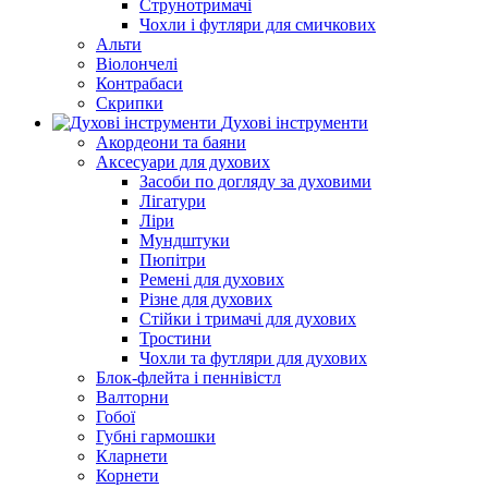
Струнотримачі
Чохли і футляри для смичкових
Альти
Віолончелі
Контрабаси
Скрипки
Духові інструменти
Акордеони та баяни
Аксесуари для духових
Засоби по догляду за духовими
Лігатури
Ліри
Мундштуки
Пюпітри
Ремені для духових
Різне для духових
Стійки і тримачі для духових
Тростини
Чохли та футляри для духових
Блок-флейта і пеннівістл
Валторни
Гобої
Губні гармошки
Кларнети
Корнети