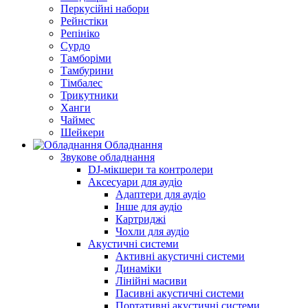
Перкусійні набори
Рейнстіки
Репініко
Сурдо
Тамборіми
Тамбурини
Тімбалес
Трикутники
Ханги
Чаймес
Шейкери
Обладнання
Звукове обладнання
DJ-мікшери та контролери
Аксесуари для аудіо
Адаптери для аудіо
Інше для аудіо
Картриджі
Чохли для аудіо
Акустичні системи
Активні акустичні системи
Динаміки
Лінійні масиви
Пасивні акустичні системи
Портативні акустичні системи