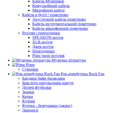
Кабель Мультикор
Комутаційний кабель
Мікрофонні кабелі
Кабель в бухті / пометрово
Акустичний кабель пометрово
Кабель інструментальний пометрово
Кабель мікрофонний пометрово
Роз'єми і перехідники
SPEAKON-роз'єм
XLR-роз'єм
Джек-роз'єм
Перехідники
Різні типи роз'ємів
Музична література
Різне
Сувеніри
Рок-атрибутика Rock Fan
Бандани бафи балаклави
Браслети напульсники наручі
Дитячі футболки
Значки
Кепки
Кулони
Куртки - безрукавки (джинс)
Ланцюги