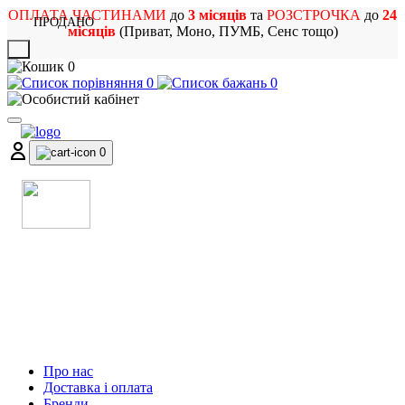
ОПЛАТА ЧАСТИНАМИ
до
3 місяців
та
РОЗСТРОЧКА
до
24
ПРОДАНО
місяців
(Приват, Моно, ПУМБ, Сенс тощо)
X
0
0
0
0
МАГАЗИН
МУЗИЧНИХ ІНСТРУМЕНТІВ
ТА РОК АТРИБУТИКИ
Про нас
Доставка і оплата
Бренди