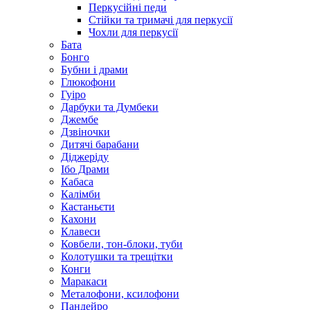
Перкусійні педи
Стійки та тримачі для перкусії
Чохли для перкусії
Бата
Бонго
Бубни і драми
Глюкофони
Гуіро
Дарбуки та Думбеки
Джембе
Дзвіночки
Дитячі барабани
Діджеріду
Ібо Драми
Кабаса
Калімби
Кастаньєти
Кахони
Клавеси
Ковбели, тон-блоки, туби
Колотушки та трещітки
Конги
Маракаси
Металофони, ксилофони
Пандейро