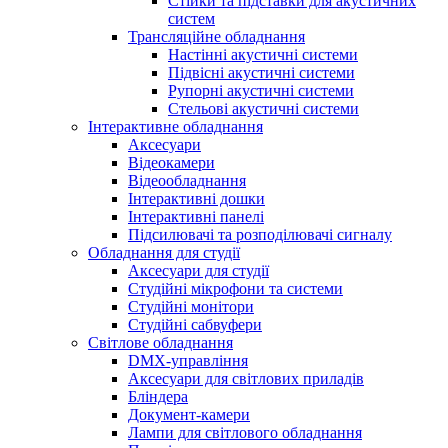
Стійки та підставки для акустичних
систем
Трансляційне обладнання
Настінні акустичні системи
Підвісні акустичні системи
Рупорні акустичні системи
Стельові акустичні системи
Інтерактивне обладнання
Аксесуари
Відеокамери
Відеообладнання
Інтерактивні дошки
Інтерактивні панелі
Підсилювачі та розподілювачі сигналу
Обладнання для студії
Аксесуари для студії
Студійні мікрофони та системи
Студійні монітори
Студійні сабвуфери
Світлове обладнання
DMX-управління
Аксесуари для світлових приладів
Бліндера
Документ-камери
Лампи для світлового обладнання