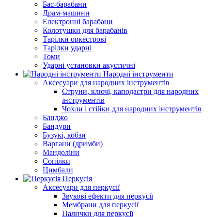
Бас-барабани
Драм-машини
Електронні барабани
Колотушки для барабанів
Тарілки оркестрові
Тарілки ударні
Томи
Ударні установки акустичні
Народні інструменти
Аксесуари для народних інструментів
Струни, ключі, каподастри для народних
інструментів
Чохли і стійки для народних інструментів
Банджо
Бандури
Бузукі, кобзи
Варгани (дримби)
Мандоліни
Сопілки
Цимбали
Перкусія
Аксесуари для перкусії
Звукові ефекти для перкусії
Мембрани для перкусії
Палички для перкусії