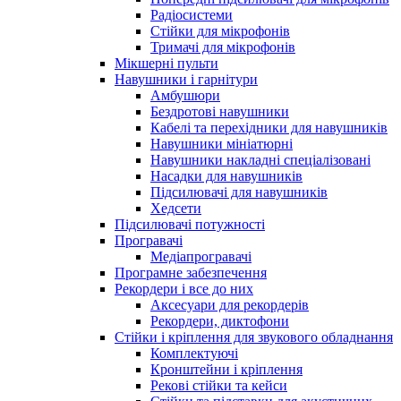
Радіосистеми
Стійки для мікрофонів
Тримачі для мікрофонів
Мікшерні пульти
Навушники і гарнітури
Амбушюри
Бездротові навушники
Кабелі та перехідники для навушників
Навушники мініатюрні
Навушники накладні спеціалізовані
Насадки для навушників
Підсилювачі для навушників
Хедсети
Підсилювачі потужності
Програвачі
Медіапрогравачі
Програмне забезпечення
Рекордери і все до них
Аксесуари для рекордерів
Рекордери, диктофони
Стійки і кріплення для звукового обладнання
Комплектуючі
Кронштейни і кріплення
Рекові стійки та кейси