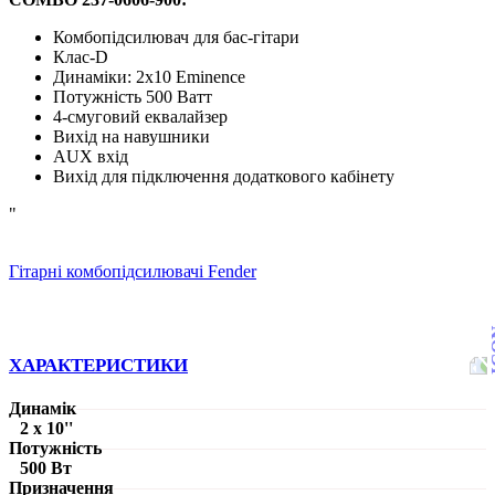
Комбопідсилювач для бас-гітари
Клас-D
Динаміки: 2х10 Eminence
Потужність 500 Ватт
4-смуговий еквалайзер
Вихід на навушники
AUX вхід
Вихід для підключення додаткового кабінету
"
Гітарні комбопідсилювачі Fender
ХАРАКТЕРИСТИКИ
Динамік
2 x 10''
Потужність
500 Вт
Призначення