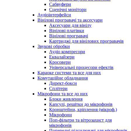
Сабвуфери
Сценічні монітори
Аудіоінтерфейси
Вінілові програвачі та аксесуари
Аксесуари для вінілу
Вінілові платівки
Вінілові програвачі
Картриджі для вінілових програвачів
Звукові обробки
Аудіо компресори
Еквалайзери
Кросовери
Універсальні процесори ефектів
Караоке системи та все для них
Комутаційне обладнання
Директ-бокси
Сплітери
Мікрофони та все до них
Блоки живлення
Капсулі, решітки до мікрофонів
Кронштейни, кріплення (мікроф.)
Мікрофони
Поп-фільтри та вітрозахист для
мікрофонів
Попередні підсилювачі для мікрофонів