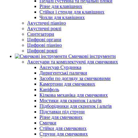
Педалі сустейна та педальні блоки
Різне для клавішних
Стійки і стенди для клавішних
Чохли для клавішних
Акустичні піаніно
Акустичні роялі
Синтезатори
Цифрові органи
Цифрові піаніно
Цифрові роялі
Смичкові інструменти
Аксесуари та комплектуючі для смичкових
Аксесуар Сурдинка
Диригентські палички
Засоби по догляду за смичковими
Камертони для смичкових
Каніфоль
Кілкова механіка для смичкових
Мостики для скрипок і альтів
Підборiдники для скрипок і альтів
Підставки під струни
Різне для смичкових
Смички
Стійки для смичкових
Струни для смичкових