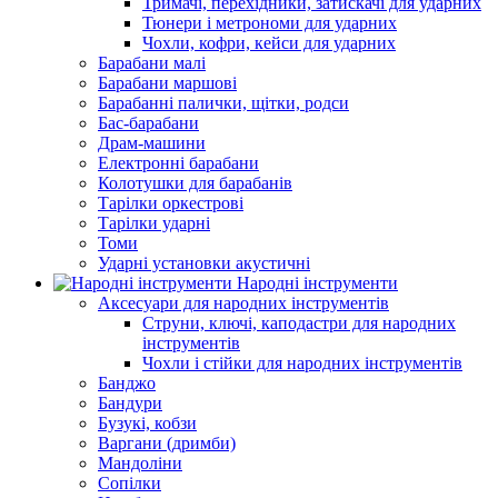
Тримачі, перехідники, затискачі для ударних
Тюнери і метрономи для ударних
Чохли, кофри, кейси для ударних
Барабани малі
Барабани маршові
Барабанні палички, щітки, родси
Бас-барабани
Драм-машини
Електронні барабани
Колотушки для барабанів
Тарілки оркестрові
Тарілки ударні
Томи
Ударні установки акустичні
Народні інструменти
Аксесуари для народних інструментів
Струни, ключі, каподастри для народних
інструментів
Чохли і стійки для народних інструментів
Банджо
Бандури
Бузукі, кобзи
Варгани (дримби)
Мандоліни
Сопілки