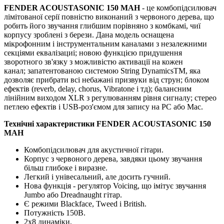
FENDER ACOUSTASONIC 150 MAH
- це комбопідсилювач
лімітованої серії повністю виконаний з червоного дерева, що
робить його звучання глибшим порівняно з комбкамі, чиї
корпусу зроблені з берези.
Дана модель оснащена
мікрофонним і інструментальним каналами з незалежними
секціями еквалізациі;
новою функцією придушення
зворотного зв'язку з можливістю активації на кожен
канал;
запатентованою системою String DynamicsTM, яка
дозволяє прибрати всі небажані призвуки від струн;
блоком
ефектів (reverb, delay, chorus, Vibratone і тд);
балансним
лінійним виходом XLR з регулюванням рівня сигналу;
стерео
петлею ефектів і USB-роз'ємом для запису на PC або Mac.
Технічні характеристики FENDER ACOUSTASONIC 150
MAH
Комбопідсилювач для акустичної гітари.
Корпус з червоного дерева, завдяки цьому звучання
більш глибоке і виразне.
Легкий і унівесальний, але досить гучний.
Нова функція - регулятор Voicing, що імітує звучання
Jumbo або Dreadnaught гітар.
Є режими Blackface, Tweed і British.
Потужність 150В.
2х8 динаміки,