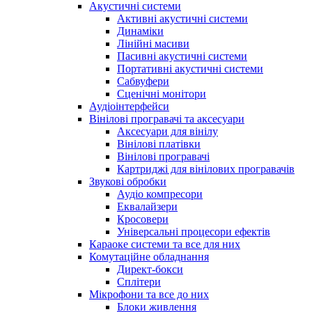
Акустичні системи
Активні акустичні системи
Динаміки
Лінійні масиви
Пасивні акустичні системи
Портативні акустичні системи
Сабвуфери
Сценічні монітори
Аудіоінтерфейси
Вінілові програвачі та аксесуари
Аксесуари для вінілу
Вінілові платівки
Вінілові програвачі
Картриджі для вінілових програвачів
Звукові обробки
Аудіо компресори
Еквалайзери
Кросовери
Універсальні процесори ефектів
Караоке системи та все для них
Комутаційне обладнання
Директ-бокси
Сплітери
Мікрофони та все до них
Блоки живлення