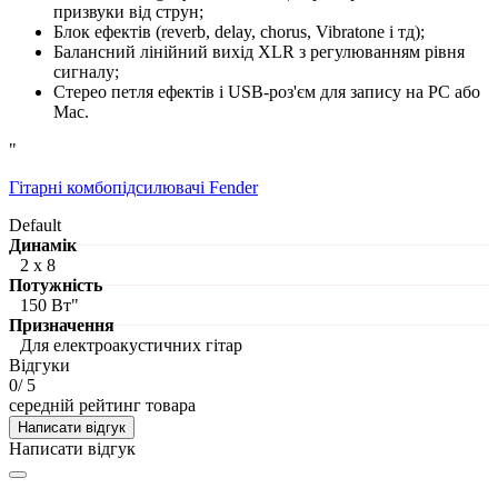
призвуки від струн;
Блок ефектів (reverb, delay, chorus, Vibratone і тд);
Балансний лінійний вихід XLR з регулюванням рівня
сигналу;
Стерео петля ефектів і USB-роз'єм для запису на PC або
Mac.
"
Гітарні комбопідсилювачі Fender
Default
Динамік
2 х 8
Потужність
150 Вт"
Призначення
Для електроакустичних гітар
Відгуки
0
/ 5
середній рейтинг товара
Написати відгук
Написати відгук