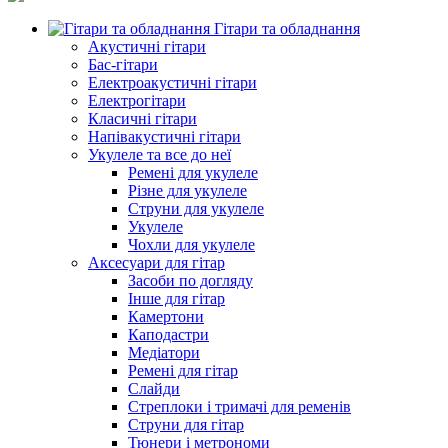
Гітари та обладнання
Акустичні гітари
Бас-гітари
Електроакустичні гітари
Електрогітари
Класичні гітари
Напівакустичні гітари
Укулеле та все до неї
Ремені для укулеле
Різне для укулеле
Струни для укулеле
Укулеле
Чохли для укулеле
Аксесуари для гітар
Засоби по догляду
Інше для гітар
Камертони
Каподастри
Медіатори
Ремені для гітар
Слайди
Стреплоки і тримачі для ременів
Струни для гітар
Тюнери і метрономи