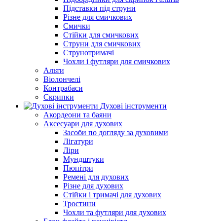
Підставки під струни
Різне для смичкових
Смички
Стійки для смичкових
Струни для смичкових
Струнотримачі
Чохли і футляри для смичкових
Альти
Віолончелі
Контрабаси
Скрипки
Духові інструменти
Акордеони та баяни
Аксесуари для духових
Засоби по догляду за духовими
Лігатури
Ліри
Мундштуки
Пюпітри
Ремені для духових
Різне для духових
Стійки і тримачі для духових
Тростини
Чохли та футляри для духових