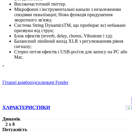
Високочастотний твіттер.
Мікрофонні і інструментальні канали з незалежними
секціями еквалізациі;
Нова функція придушення
зворотного зв'язку.
Система String DynamicsTM, що прибирає всі небажані
призвуки від струн;
Блок ефектів (reverb, delay, chorus, Vibratone і тд);
Балансний лінійний вихід XLR з регулюванням рівня
сигналу;
Стерео петля ефектів і USB-роз'єм для запису на PC або
Mac.
"
Гітарні комбопідсилювачі Fender
ХАРАКТЕРИСТИКИ
Динамік
2 х 8
Потужність