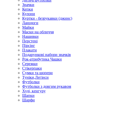
Дитячі футболки
Значки
Кепки
Кулони
Куртки - безрукавки (джинс)
Ланцюги
Майки
Маски на обличчя
Нашивки
Перстені
Пірсінг
Плакати
Подарункові набори значків
Рок-атрибутика Чашки
Сережки
Стікерпаки
Сумки та шопери
Туніки,Легінси
Футболки
Футболки з довгим рукавом
Худі, кенгуру
Шапки
Шарфи