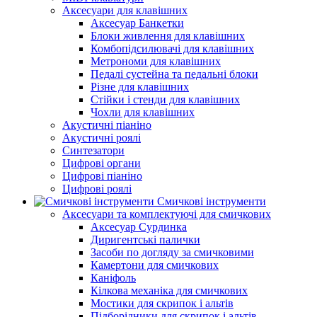
Аксесуари для клавішних
Аксесуар Банкетки
Блоки живлення для клавішних
Комбопідсилювачі для клавішних
Метрономи для клавішних
Педалі сустейна та педальні блоки
Різне для клавішних
Стійки і стенди для клавішних
Чохли для клавішних
Акустичні піаніно
Акустичні роялі
Синтезатори
Цифрові органи
Цифрові піаніно
Цифрові роялі
Смичкові інструменти
Аксесуари та комплектуючі для смичкових
Аксесуар Сурдинка
Диригентські палички
Засоби по догляду за смичковими
Камертони для смичкових
Каніфоль
Кілкова механіка для смичкових
Мостики для скрипок і альтів
Підборiдники для скрипок і альтів