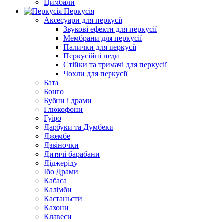
Цимбали
Перкусія
Аксесуари для перкусії
Звукові ефекти для перкусії
Мембрани для перкусії
Палички для перкусії
Перкусійні педи
Стійки та тримачі для перкусії
Чохли для перкусії
Бата
Бонго
Бубни і драми
Глюкофони
Гуіро
Дарбуки та Думбеки
Джембе
Дзвіночки
Дитячі барабани
Діджеріду
Ібо Драми
Кабаса
Калімби
Кастаньєти
Кахони
Клавеси