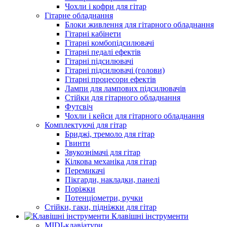
Чохли і кофри для гітар
Гітарне обладнання
Блоки живлення для гітарного обладнання
Гітарні кабінети
Гітарні комбопідсилювачі
Гітарні педалі ефектів
Гітарні підсилювачі
Гітарні підсилювачі (голови)
Гітарні процесори ефектів
Лампи для лампових підсилювачів
Стійки для гітарного обладнання
Футсвіч
Чохли і кейси для гітарного обладнання
Комплектуючі для гітар
Бриджі, тремоло для гітар
Гвинти
Звукознімачі для гітар
Кілкова механіка для гітар
Перемикачі
Пікгарди, накладки, панелі
Поріжки
Потенціометри, ручки
Стійки, гаки, підніжки для гітар
Клавішні інструменти
MIDI-клавіатури