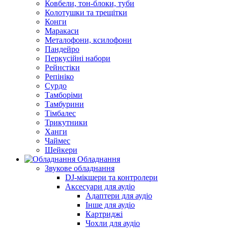
Ковбели, тон-блоки, туби
Колотушки та трещітки
Конги
Маракаси
Металофони, ксилофони
Пандейро
Перкусійні набори
Рейнстіки
Репініко
Сурдо
Тамборіми
Тамбурини
Тімбалес
Трикутники
Ханги
Чаймес
Шейкери
Обладнання
Звукове обладнання
DJ-мікшери та контролери
Аксесуари для аудіо
Адаптери для аудіо
Інше для аудіо
Картриджі
Чохли для аудіо