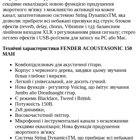
секціями еквалізациі;
новою функцією придушення
зворотного зв'язку з можливістю активації на кожен
канал;
запатентованою системою String DynamicsTM, яка
дозволяє прибрати всі небажані призвуки від струн;
блоком
ефектів (reverb, delay, chorus, Vibratone і тд);
балансним
лінійним виходом XLR з регулюванням рівня сигналу;
стерео
петлею ефектів і USB-роз'ємом для запису на PC або Mac.
Технічні характеристики FENDER ACOUSTASONIC 150
MAH
Комбопідсилювач для акустичної гітари.
Корпус з червоного дерева, завдяки цьому звучання
більш глибоке і виразне.
Легкий і унівесальний, але досить гучний.
Нова функція - регулятор Voicing, що імітує звучання
Jumbo або Dreadnaught гітар.
Є режими Blackface, Tweed і British.
Потужність 150В.
2х8 динаміки,
Високочастотний твіттер.
Мікрофонні і інструментальні канали з незалежними
секціями еквалізациі;
Нова функція придушення
зворотного зв'язку.
Система String DynamicsTM, що прибирає всі небажані