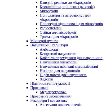
Капсулі, решітки до мікрофонів
Кронштейни, кріплення (мікроф.)
Мікрофони
Поп-фільтри та вітрозахист для
мікрофонів
Попередні підсилювачі для мікрофонів
Радіосистеми
Стійки для мікрофонів
Тримачі для мікрофонів
Мікшерні пульти
Навушники і гарнітури
Амбушюри
Бездротові навушники
Кабелі та перехідники для навушників
Навушники мініатюрні
Навушники накладні спеціалізовані
Насадки для навушників
Підсилювачі для навушників
Хедсети
Підсилювачі потужності
Програвачі
Медіапрогравачі
Програмне забезпечення
Рекордери і все до них
Аксесуари для рекордерів