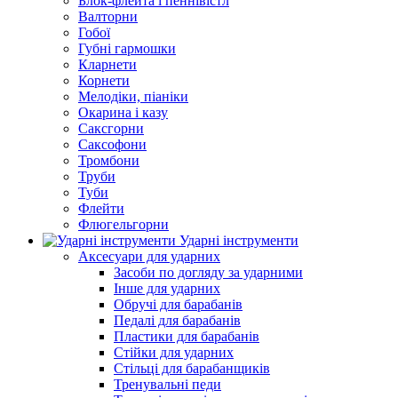
Блок-флейта і пеннівістл
Валторни
Гобої
Губні гармошки
Кларнети
Корнети
Мелодіки, піаніки
Окарина і казу
Саксгорни
Саксофони
Тромбони
Труби
Туби
Флейти
Флюгельгорни
Ударні інструменти
Аксесуари для ударних
Засоби по догляду за ударними
Інше для ударних
Обручі для барабанів
Педалі для барабанів
Пластики для барабанів
Стійки для ударних
Стільці для барабанщиків
Тренувальні педи