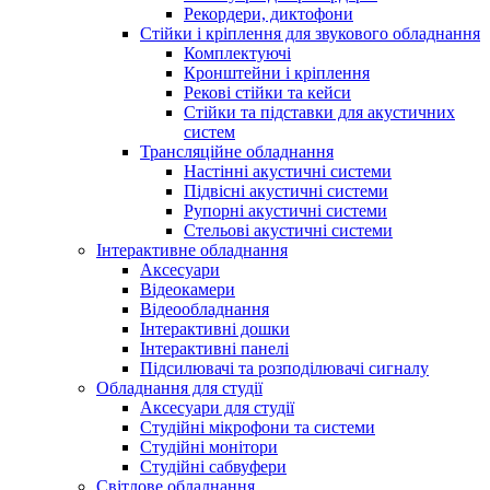
Рекордери, диктофони
Стійки і кріплення для звукового обладнання
Комплектуючі
Кронштейни і кріплення
Рекові стійки та кейси
Стійки та підставки для акустичних
систем
Трансляційне обладнання
Настінні акустичні системи
Підвісні акустичні системи
Рупорні акустичні системи
Стельові акустичні системи
Інтерактивне обладнання
Аксесуари
Відеокамери
Відеообладнання
Інтерактивні дошки
Інтерактивні панелі
Підсилювачі та розподілювачі сигналу
Обладнання для студії
Аксесуари для студії
Студійні мікрофони та системи
Студійні монітори
Студійні сабвуфери
Світлове обладнання