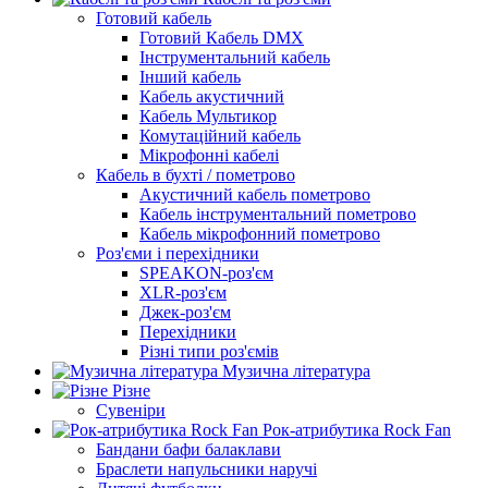
Готовий кабель
Готовий Кабель DMX
Інструментальний кабель
Інший кабель
Кабель акустичний
Кабель Мультикор
Комутаційний кабель
Мікрофонні кабелі
Кабель в бухті / пометрово
Акустичний кабель пометрово
Кабель інструментальний пометрово
Кабель мікрофонний пометрово
Роз'єми і перехідники
SPEAKON-роз'єм
XLR-роз'єм
Джек-роз'єм
Перехідники
Різні типи роз'ємів
Музична література
Різне
Сувеніри
Рок-атрибутика Rock Fan
Бандани бафи балаклави
Браслети напульсники наручі