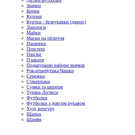
Дитячі футболки
Значки
Кепки
Кулони
Куртки - безрукавки (джинс)
Ланцюги
Майки
Маски на обличчя
Нашивки
Перстені
Пірсінг
Плакати
Подарункові набори значків
Рок-атрибутика Чашки
Сережки
Стікерпаки
Сумки та шопери
Туніки,Легінси
Футболки
Футболки з довгим рукавом
Худі, кенгуру
Шапки
Шарфи