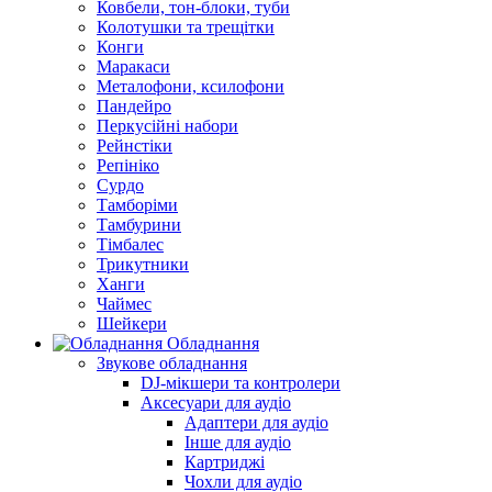
Ковбели, тон-блоки, туби
Колотушки та трещітки
Конги
Маракаси
Металофони, ксилофони
Пандейро
Перкусійні набори
Рейнстіки
Репініко
Сурдо
Тамборіми
Тамбурини
Тімбалес
Трикутники
Ханги
Чаймес
Шейкери
Обладнання
Звукове обладнання
DJ-мікшери та контролери
Аксесуари для аудіо
Адаптери для аудіо
Інше для аудіо
Картриджі
Чохли для аудіо