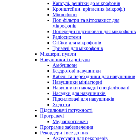
Капсулі, решітки до мікрофонів
Кронштейни, кріплення (мікроф.)
Мікрофони
Поп-фільтри та вітрозахист для
мікрофонів
Попередні підсилювачі для мікрофонів
Радіосистеми
Стійки для мікрофонів
Тримачі для мікрофонів
Мікшерні пульти
Навушники і гарнітури
Амбушюри
Бездротові навушники
Кабелі та перехідники для навушників
Навушники мініатюрні
Навушники накладні спеціалізовані
Насадки для навушників
Підсилювачі для навушників
Хедсети
Підсилювачі потужності
Програвачі
Медіапрогравачі
Програмне забезпечення
Рекордери і все до них
Аксесуари для рекордерів