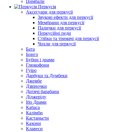
Цимбали
Перкусія
Аксесуари для перкусії
Звукові ефекти для перкусії
Мембрани для перкусії
Палички для перкусії
Перкусійні педи
Стійки та тримачі для перкусії
Чохли для перкусії
Бата
Бонго
Бубни і драми
Глюкофони
Гуіро
Дарбуки та Думбеки
Джембе
Дзвіночки
Дитячі барабани
Діджеріду
Ібо Драми
Кабаса
Калімби
Кастаньєти
Кахони
Клавеси