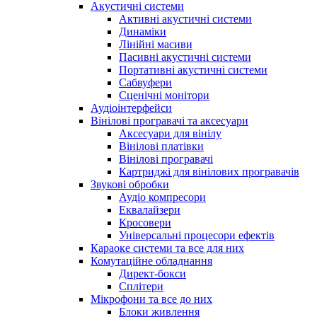
Акустичні системи
Активні акустичні системи
Динаміки
Лінійні масиви
Пасивні акустичні системи
Портативні акустичні системи
Сабвуфери
Сценічні монітори
Аудіоінтерфейси
Вінілові програвачі та аксесуари
Аксесуари для вінілу
Вінілові платівки
Вінілові програвачі
Картриджі для вінілових програвачів
Звукові обробки
Аудіо компресори
Еквалайзери
Кросовери
Універсальні процесори ефектів
Караоке системи та все для них
Комутаційне обладнання
Директ-бокси
Сплітери
Мікрофони та все до них
Блоки живлення