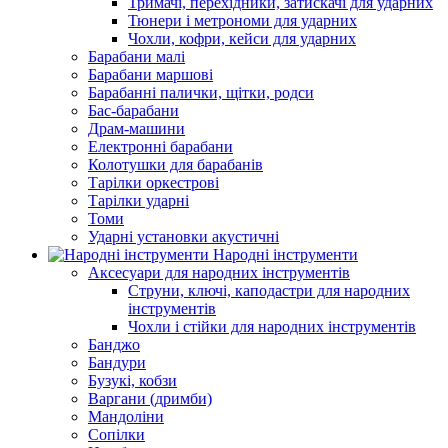
Тримачі, перехідники, затискачі для ударних
Тюнери і метрономи для ударних
Чохли, кофри, кейси для ударних
Барабани малі
Барабани маршові
Барабанні палички, щітки, родси
Бас-барабани
Драм-машини
Електронні барабани
Колотушки для барабанів
Тарілки оркестрові
Тарілки ударні
Томи
Ударні установки акустичні
Народні інструменти
Аксесуари для народних інструментів
Струни, ключі, каподастри для народних
інструментів
Чохли і стійки для народних інструментів
Банджо
Бандури
Бузукі, кобзи
Варгани (дримби)
Мандоліни
Сопілки