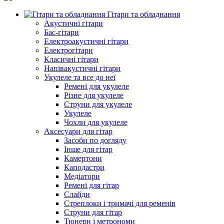
Гітари та обладнання
Акустичні гітари
Бас-гітари
Електроакустичні гітари
Електрогітари
Класичні гітари
Напівакустичні гітари
Укулеле та все до неї
Ремені для укулеле
Різне для укулеле
Струни для укулеле
Укулеле
Чохли для укулеле
Аксесуари для гітар
Засоби по догляду
Інше для гітар
Камертони
Каподастри
Медіатори
Ремені для гітар
Слайди
Стреплоки і тримачі для ременів
Струни для гітар
Тюнери і метрономи