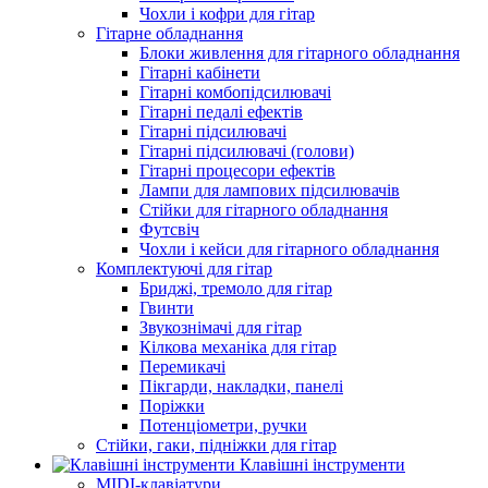
Чохли і кофри для гітар
Гітарне обладнання
Блоки живлення для гітарного обладнання
Гітарні кабінети
Гітарні комбопідсилювачі
Гітарні педалі ефектів
Гітарні підсилювачі
Гітарні підсилювачі (голови)
Гітарні процесори ефектів
Лампи для лампових підсилювачів
Стійки для гітарного обладнання
Футсвіч
Чохли і кейси для гітарного обладнання
Комплектуючі для гітар
Бриджі, тремоло для гітар
Гвинти
Звукознімачі для гітар
Кілкова механіка для гітар
Перемикачі
Пікгарди, накладки, панелі
Поріжки
Потенціометри, ручки
Стійки, гаки, підніжки для гітар
Клавішні інструменти
MIDI-клавіатури