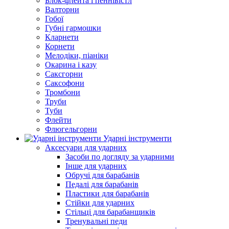
Блок-флейта і пеннівістл
Валторни
Гобої
Губні гармошки
Кларнети
Корнети
Мелодіки, піаніки
Окарина і казу
Саксгорни
Саксофони
Тромбони
Труби
Туби
Флейти
Флюгельгорни
Ударні інструменти
Аксесуари для ударних
Засоби по догляду за ударними
Інше для ударних
Обручі для барабанів
Педалі для барабанів
Пластики для барабанів
Стійки для ударних
Стільці для барабанщиків
Тренувальні педи