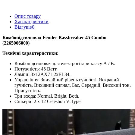
Опис товару
Характеристики
Відгуків
0
Комбопідсилювач Fender Bassbreaker 45 Combo
(2265006000)
Технічні характеристики:
Комбопідсилювач для електрогітари класу А / B.
Потужність: 45 Ватт.
Лампи: 3х12АХ7 і 2хEL34.
Управління: Звичайний рівень гучності, Яскравий
гучність, Вихідний сигнал, Бас, Середній, Високий тон,
Присутність.
Три входа: Normal, Bright, Both.
Спікери: 2 х 12 Celestion V-Type.