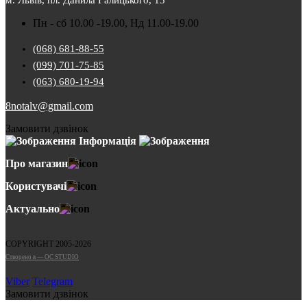
м. Львів, пл. Данила Галицького, 13
Пн - сб 10.00 -19.00, Нд 11.00-19.00
(068) 681-88-55
(099) 701-75-85
(063) 680-19-94
8notalv@gmail.com
Замовити дзвінок
Інформація
Про магазин
Користувачі
Актуально
COPYRIGHT 2005-2026
Cтворено в — OC STUDIO
Viber
Telegram
Замовити дзвінок