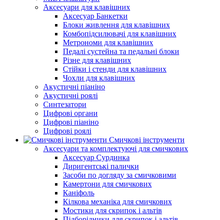
Аксесуари для клавішних
Аксесуар Банкетки
Блоки живлення для клавішних
Комбопідсилювачі для клавішних
Метрономи для клавішних
Педалі сустейна та педальні блоки
Різне для клавішних
Стійки і стенди для клавішних
Чохли для клавішних
Акустичні піаніно
Акустичні роялі
Синтезатори
Цифрові органи
Цифрові піаніно
Цифрові роялі
Смичкові інструменти
Аксесуари та комплектуючі для смичкових
Аксесуар Сурдинка
Диригентські палички
Засоби по догляду за смичковими
Камертони для смичкових
Каніфоль
Кілкова механіка для смичкових
Мостики для скрипок і альтів
Підборiдники для скрипок і альтів