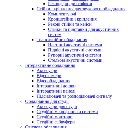
Рекордери, диктофони
Стійки і кріплення для звукового обладнання
Комплектуючі
Кронштейни і кріплення
Рекові стійки та кейси
Стійки та підставки для акустичних
систем
Трансляційне обладнання
Настінні акустичні системи
Підвісні акустичні системи
Рупорні акустичні системи
Стельові акустичні системи
Інтерактивне обладнання
Аксесуари
Відеокамери
Відеообладнання
Інтерактивні дошки
Інтерактивні панелі
Підсилювачі та розподілювачі сигналу
Обладнання для студії
Аксесуари для студії
Студійні мікрофони та системи
Студійні монітори
Студійні сабвуфери
Світлове обладнання