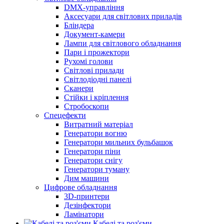
DMX-управління
Аксесуари для світлових приладів
Бліндера
Документ-камери
Лампи для світлового обладнання
Пари і прожектори
Рухомі голови
Світлові прилади
Світлодіодні панелі
Сканери
Стійки і кріплення
Стробоскопи
Спецефекти
Витратний матеріал
Генератори вогню
Генератори мильних бульбашок
Генератори піни
Генератори снігу
Генератори туману
Дим машини
Цифрове обладнання
3D-принтери
Дезінфектори
Ламінатори
Кабелі та роз'єми