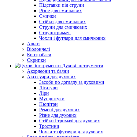
Підставки під струни
Різне для смичкових
Смички
Стійки для смичкових
Струни для смичкових
Струнотримачі
Чохли і футляри для смичкових
Альти
Віолончелі
Контрабаси
Скрипки
Духові інструменти
Акордеони та баяни
Аксесуари для духових
Засоби по догляду за духовими
Лігатури
Ліри
Мундштуки
Пюпітри
Ремені для духових
Різне для духових
Стійки і тримачі для духових
Тростини
Чохли та футляри для духових