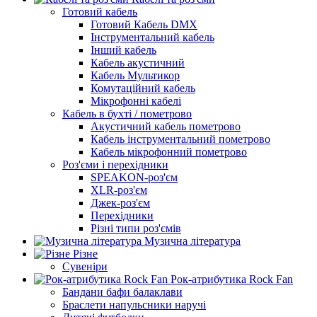
Готовий кабель
Готовий Кабель DMX
Інструментальний кабель
Інший кабель
Кабель акустичний
Кабель Мультикор
Комутаційний кабель
Мікрофонні кабелі
Кабель в бухті / пометрово
Акустичний кабель пометрово
Кабель інструментальний пометрово
Кабель мікрофонний пометрово
Роз'єми і перехідники
SPEAKON-роз'єм
XLR-роз'єм
Джек-роз'єм
Перехідники
Різні типи роз'ємів
Музична література
Різне
Сувеніри
Рок-атрибутика Rock Fan
Бандани бафи балаклави
Браслети напульсники наручі