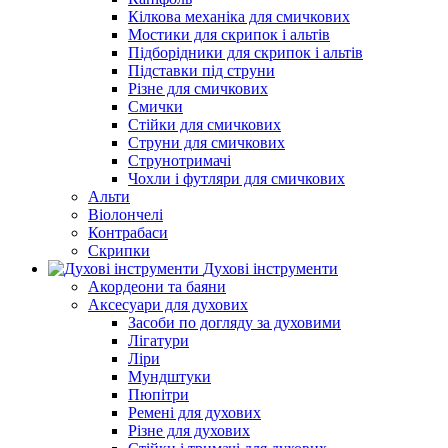
Кілкова механіка для смичкових
Мостики для скрипок і альтів
Підборiдники для скрипок і альтів
Підставки під струни
Різне для смичкових
Смички
Стійки для смичкових
Струни для смичкових
Струнотримачі
Чохли і футляри для смичкових
Альти
Віолончелі
Контрабаси
Скрипки
Духові інструменти
Акордеони та баяни
Аксесуари для духових
Засоби по догляду за духовими
Лігатури
Ліри
Мундштуки
Пюпітри
Ремені для духових
Різне для духових