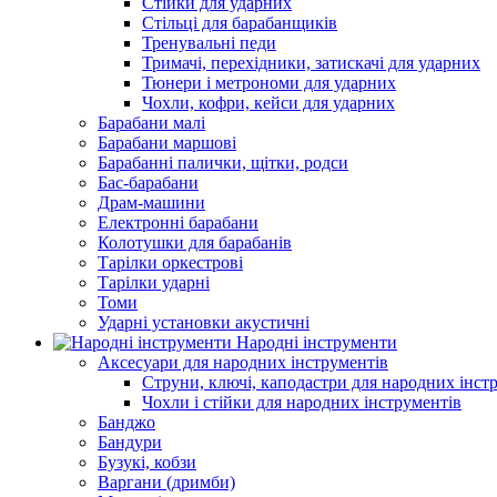
Стійки для ударних
Стільці для барабанщиків
Тренувальні педи
Тримачі, перехідники, затискачі для ударних
Тюнери і метрономи для ударних
Чохли, кофри, кейси для ударних
Барабани малі
Барабани маршові
Барабанні палички, щітки, родси
Бас-барабани
Драм-машини
Електронні барабани
Колотушки для барабанів
Тарілки оркестрові
Тарілки ударні
Томи
Ударні установки акустичні
Народні інструменти
Аксесуари для народних інструментів
Струни, ключі, каподастри для народних інст
Чохли і стійки для народних інструментів
Банджо
Бандури
Бузукі, кобзи
Варгани (дримби)