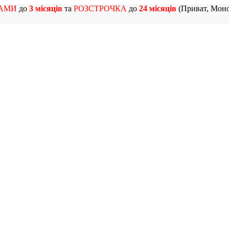
АМИ
до
3 місяців
та
РОЗСТРОЧКА
до
24 місяців
(Приват, Моно