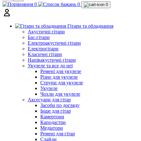
0
0
0
Гітари та обладнання
Акустичні гітари
Бас-гітари
Електроакустичні гітари
Електрогітари
Класичні гітари
Напівакустичні гітари
Укулеле та все до неї
Ремені для укулеле
Різне для укулеле
Струни для укулеле
Укулеле
Чохли для укулеле
Аксесуари для гітар
Засоби по догляду
Інше для гітар
Камертони
Каподастри
Медіатори
Ремені для гітар
Слайди