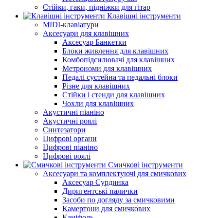
Стійки, гаки, підніжки для гітар
Клавішні інструменти
MIDI-клавіатури
Аксесуари для клавішних
Аксесуар Банкетки
Блоки живлення для клавішних
Комбопідсилювачі для клавішних
Метрономи для клавішних
Педалі сустейна та педальні блоки
Різне для клавішних
Стійки і стенди для клавішних
Чохли для клавішних
Акустичні піаніно
Акустичні роялі
Синтезатори
Цифрові органи
Цифрові піаніно
Цифрові роялі
Смичкові інструменти
Аксесуари та комплектуючі для смичкових
Аксесуар Сурдинка
Диригентські палички
Засоби по догляду за смичковими
Камертони для смичкових
Каніфоль