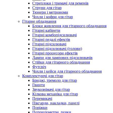
Стреплоки і тримачі для ременів
Струни для гітар
Тюнери і метрономи
Чохли і кофри для гітар
Гітарне обладнання
Блоки живлення для гітарного обладнання
Гітарні кабінети
Гітарні комбопідсилювачі
Гітарні педалі ефектів
Гітарні підсилювачі
Гітарні підсилювачі (голови)
Гітарні процесори ефектів
Лампи для лампових підсилювачів
Стійки для гітарного обладнання
Футсвіч
Чохли і кейси для гітарного обладнання
Комплектуючі для гітар
Бриджі, тремоло для гітар
Гвинти
Звукознімачі для гітар
Кілкова механіка для гітар
Перемикачі
Пікгарди, накладки, панелі
Поріжки
Потенціометри, ручки