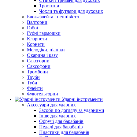
Стійки і тримачі для духових
Тростини
Чохли та футляри для духових
Блок-флейта і пеннівістл
Валторни
Гобої
Губні гармошки
Кларнети
Корнети
Мелодіки, піаніки
Окарина і казу
Саксгорни
Саксофони
Тромбони
Труби
Туби
Флейти
Флюгельгорни
Ударні інструменти
Аксесуари для ударних
Засоби по догляду за ударними
Інше для ударних
Обручі для барабанів
Педалі для барабанів
Пластики для барабанів