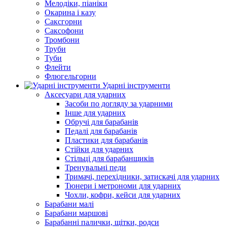
Мелодіки, піаніки
Окарина і казу
Саксгорни
Саксофони
Тромбони
Труби
Туби
Флейти
Флюгельгорни
Ударні інструменти
Аксесуари для ударних
Засоби по догляду за ударними
Інше для ударних
Обручі для барабанів
Педалі для барабанів
Пластики для барабанів
Стійки для ударних
Стільці для барабанщиків
Тренувальні педи
Тримачі, перехідники, затискачі для ударних
Тюнери і метрономи для ударних
Чохли, кофри, кейси для ударних
Барабани малі
Барабани маршові
Барабанні палички, щітки, родси