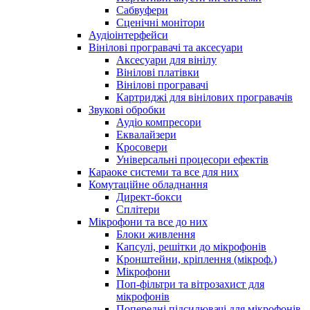
Сабвуфери
Сценічні монітори
Аудіоінтерфейси
Вінілові програвачі та аксесуари
Аксесуари для вінілу
Вінілові платівки
Вінілові програвачі
Картриджі для вінілових програвачів
Звукові обробки
Аудіо компресори
Еквалайзери
Кросовери
Універсальні процесори ефектів
Караоке системи та все для них
Комутаційне обладнання
Директ-бокси
Сплітери
Мікрофони та все до них
Блоки живлення
Капсулі, решітки до мікрофонів
Кронштейни, кріплення (мікроф.)
Мікрофони
Поп-фільтри та вітрозахист для
мікрофонів
Попередні підсилювачі для мікрофонів