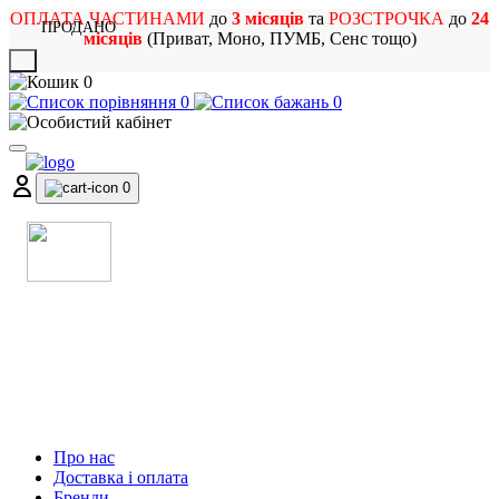
ОПЛАТА ЧАСТИНАМИ
до
3 місяців
та
РОЗСТРОЧКА
до
24
ПРОДАНО
місяців
(Приват, Моно, ПУМБ, Сенс тощо)
X
0
0
0
0
МАГАЗИН
МУЗИЧНИХ ІНСТРУМЕНТІВ
ТА РОК АТРИБУТИКИ
Про нас
Доставка і оплата
Бренди