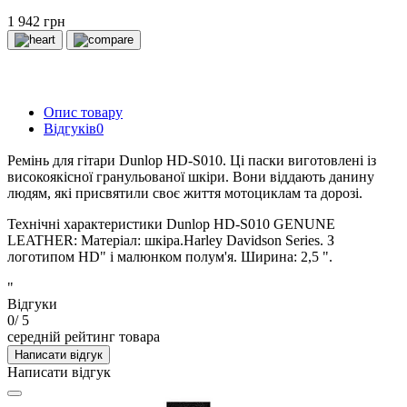
1 942 грн
Опис товару
Відгуків
0
Ремінь для гітари Dunlop НD-S010. Ці паски виготовлені із
високоякісної гранульованої шкіри. Вони віддають данину
людям, які присвятили своє життя мотоциклам та дорозі.
Технічні характеристики Dunlop НD-S010 GENUNE
LEATHER: Матеріал: шкіра.Harley Davidson Series. З
логотипом HD" і малюнком полум'я. Ширина: 2,5 ".
"
Відгуки
0
/ 5
середній рейтинг товара
Написати відгук
Написати відгук