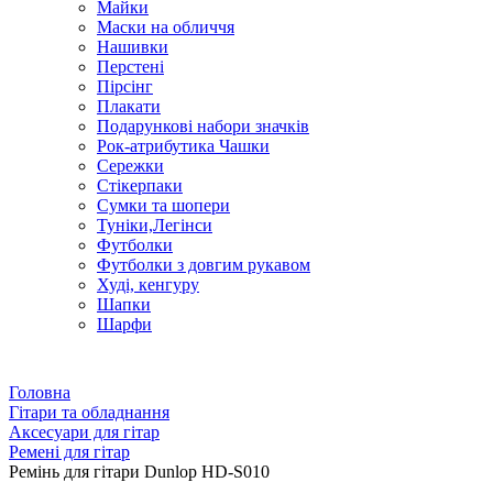
Майки
Маски на обличчя
Нашивки
Перстені
Пірсінг
Плакати
Подарункові набори значків
Рок-атрибутика Чашки
Сережки
Стікерпаки
Сумки та шопери
Туніки,Легінси
Футболки
Футболки з довгим рукавом
Худі, кенгуру
Шапки
Шарфи
Головна
Гітари та обладнання
Аксесуари для гітар
Ремені для гітар
Ремінь для гітари Dunlop НD-S010