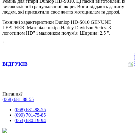
Ремінь для гітари Dunlop НD-S010. Ці паски виготовлені із
високоякісної гранульованої шкіри. Вони віддають данину
людям, які присвятили своє життя мотоциклам та дорозі.
Технічні характеристики Dunlop НD-S010 GENUNE
LEATHER: Матеріал: шкіра.Harley Davidson Series. З
логотипом HD" і малюнком полум'я. Ширина: 2,5 ".
"
ВІДГУКІВ
Питання?
(068) 681-88-55
(068) 681-88-55
(099) 701-75-85
(063) 680-19-94