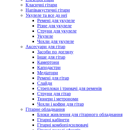
Класичні гітари
Напівакустичні гітари
Укулеле та все до неї
Ремені для укулеле
Різне для укулеле
Струни для укулеле
Укулеле
Чохли для укулеле
Аксесуари для гітар
Засоби по догляду
Інше для гітар
Камертони
Каподастри
Медіатори
Ремені для гітар
Слайди
Стреплоки і тримачі для ременів
Струни для гітар
Тюнери і метрономи
Чохли і кофри для гітар
Гітарне обладнання
Блоки живлення для гітарного обладнання
Гітарні кабінети
Гітарні комбопідсилювачі