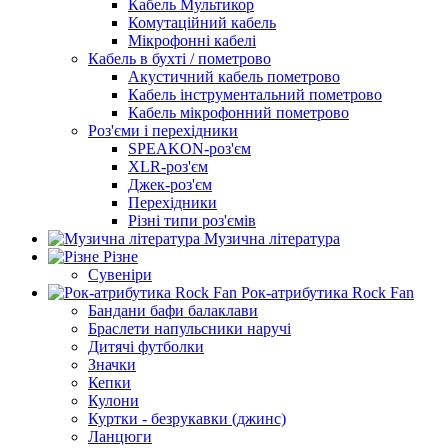
Кабель Мультикор
Комутаційний кабель
Мікрофонні кабелі
Кабель в бухті / пометрово
Акустичний кабель пометрово
Кабель інструментальний пометрово
Кабель мікрофонний пометрово
Роз'єми і перехідники
SPEAKON-роз'єм
XLR-роз'єм
Джек-роз'єм
Перехідники
Різні типи роз'ємів
Музична література
Різне
Сувеніри
Рок-атрибутика Rock Fan
Бандани бафи балаклави
Браслети напульсники наручі
Дитячі футболки
Значки
Кепки
Кулони
Куртки - безрукавки (джинс)
Ланцюги