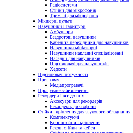
Радіосистеми
Стійки для мікрофонів
Тримачі для мікрофонів
Мікшерні пульти
Навушники і гарнітури
Амбушюри
Бездротові навушники
Кабелі та перехідники для навушників
Навушники мініатюрні
Навушники накладні спеціалізовані
Насадки для навушників
Підсилювачі для навушників
Хедсети
Підсилювачі потужності
Програвачі
Медіапрогравачі
Програмне забезпечення
Рекордери і все до них
Аксесуари для рекордерів
Рекордери, диктофони
Стійки і кріплення для звукового обладнання
Комплектуючі
Кронштейни і кріплення
Рекові стійки та кейси