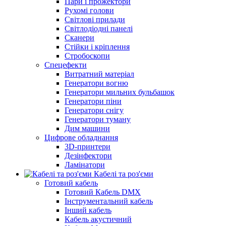
Пари і прожектори
Рухомі голови
Світлові прилади
Світлодіодні панелі
Сканери
Стійки і кріплення
Стробоскопи
Спецефекти
Витратний матеріал
Генератори вогню
Генератори мильних бульбашок
Генератори піни
Генератори снігу
Генератори туману
Дим машини
Цифрове обладнання
3D-принтери
Дезінфектори
Ламінатори
Кабелі та роз'єми
Готовий кабель
Готовий Кабель DMX
Інструментальний кабель
Інший кабель
Кабель акустичний