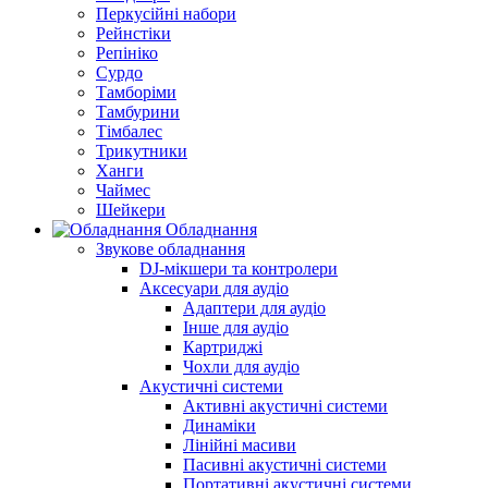
Перкусійні набори
Рейнстіки
Репініко
Сурдо
Тамборіми
Тамбурини
Тімбалес
Трикутники
Ханги
Чаймес
Шейкери
Обладнання
Звукове обладнання
DJ-мікшери та контролери
Аксесуари для аудіо
Адаптери для аудіо
Інше для аудіо
Картриджі
Чохли для аудіо
Акустичні системи
Активні акустичні системи
Динаміки
Лінійні масиви
Пасивні акустичні системи
Портативні акустичні системи