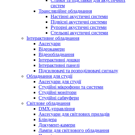
Стійки та підставки для акустичних
систем
Трансляційне обладнання
Настінні акустичні системи
Підвісні акустичні системи
Рупорні акустичні системи
Стельові акустичні системи
Інтерактивне обладнання
Аксесуари
Відеокамери
Відеообладнання
Інтерактивні дошки
Інтерактивні панелі
Підсилювачі та розподілювачі сигналу
Обладнання для студії
Аксесуари для студії
Студійні мікрофони та системи
Студійні монітори
Студійні сабвуфери
Світлове обладнання
DMX-управління
Аксесуари для світлових приладів
Бліндера
Документ-камери
Лампи для світлового обладнання