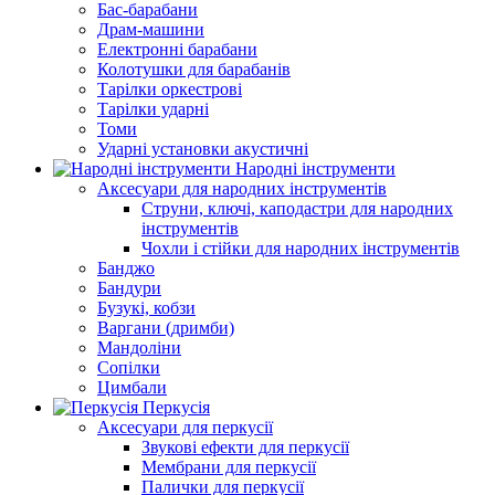
Бас-барабани
Драм-машини
Електронні барабани
Колотушки для барабанів
Тарілки оркестрові
Тарілки ударні
Томи
Ударні установки акустичні
Народні інструменти
Аксесуари для народних інструментів
Струни, ключі, каподастри для народних
інструментів
Чохли і стійки для народних інструментів
Банджо
Бандури
Бузукі, кобзи
Варгани (дримби)
Мандоліни
Сопілки
Цимбали
Перкусія
Аксесуари для перкусії
Звукові ефекти для перкусії
Мембрани для перкусії
Палички для перкусії