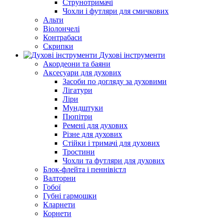
Струнотримачі
Чохли і футляри для смичкових
Альти
Віолончелі
Контрабаси
Скрипки
Духові інструменти
Акордеони та баяни
Аксесуари для духових
Засоби по догляду за духовими
Лігатури
Ліри
Мундштуки
Пюпітри
Ремені для духових
Різне для духових
Стійки і тримачі для духових
Тростини
Чохли та футляри для духових
Блок-флейта і пеннівістл
Валторни
Гобої
Губні гармошки
Кларнети
Корнети