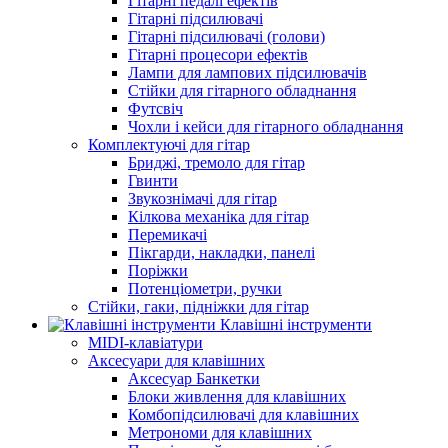
Гітарні педалі ефектів
Гітарні підсилювачі
Гітарні підсилювачі (голови)
Гітарні процесори ефектів
Лампи для лампових підсилювачів
Стійки для гітарного обладнання
Футсвіч
Чохли і кейси для гітарного обладнання
Комплектуючі для гітар
Бриджі, тремоло для гітар
Гвинти
Звукознімачі для гітар
Кілкова механіка для гітар
Перемикачі
Пікгарди, накладки, панелі
Поріжки
Потенціометри, ручки
Стійки, гаки, підніжки для гітар
Клавішні інструменти
MIDI-клавіатури
Аксесуари для клавішних
Аксесуар Банкетки
Блоки живлення для клавішних
Комбопідсилювачі для клавішних
Метрономи для клавішних