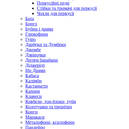
Перкусійні педи
Стійки та тримачі для перкусії
Чохли для перкусії
Бата
Бонго
Бубни і драми
Глюкофони
Гуіро
Дарбуки та Думбеки
Джембе
Дзвіночки
Дитячі барабани
Діджеріду
Ібо Драми
Кабаса
Калімби
Кастаньєти
Кахони
Клавеси
Ковбели, тон-блоки, туби
Колотушки та трещітки
Конги
Маракаси
Металофони, ксилофони
Пандейро