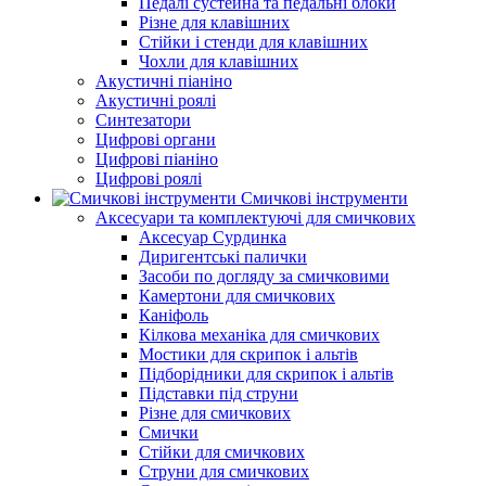
Педалі сустейна та педальні блоки
Різне для клавішних
Стійки і стенди для клавішних
Чохли для клавішних
Акустичні піаніно
Акустичні роялі
Синтезатори
Цифрові органи
Цифрові піаніно
Цифрові роялі
Смичкові інструменти
Аксесуари та комплектуючі для смичкових
Аксесуар Сурдинка
Диригентські палички
Засоби по догляду за смичковими
Камертони для смичкових
Каніфоль
Кілкова механіка для смичкових
Мостики для скрипок і альтів
Підборiдники для скрипок і альтів
Підставки під струни
Різне для смичкових
Смички
Стійки для смичкових
Струни для смичкових