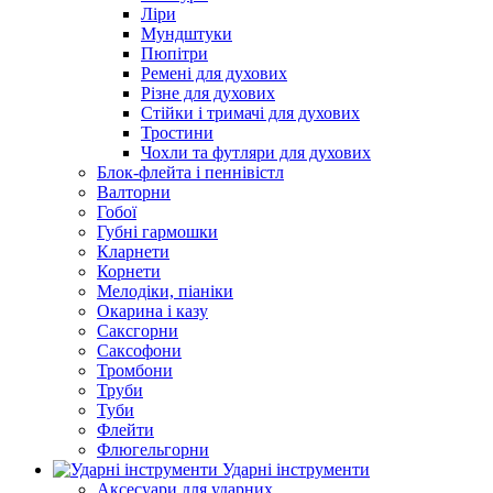
Ліри
Мундштуки
Пюпітри
Ремені для духових
Різне для духових
Стійки і тримачі для духових
Тростини
Чохли та футляри для духових
Блок-флейта і пеннівістл
Валторни
Гобої
Губні гармошки
Кларнети
Корнети
Мелодіки, піаніки
Окарина і казу
Саксгорни
Саксофони
Тромбони
Труби
Туби
Флейти
Флюгельгорни
Ударні інструменти
Аксесуари для ударних