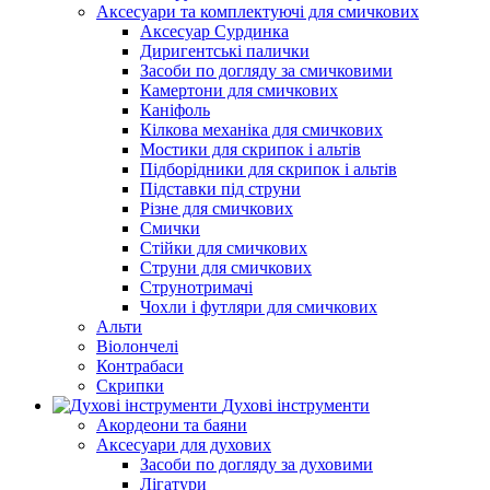
Аксесуари та комплектуючі для смичкових
Аксесуар Сурдинка
Диригентські палички
Засоби по догляду за смичковими
Камертони для смичкових
Каніфоль
Кілкова механіка для смичкових
Мостики для скрипок і альтів
Підборiдники для скрипок і альтів
Підставки під струни
Різне для смичкових
Смички
Стійки для смичкових
Струни для смичкових
Струнотримачі
Чохли і футляри для смичкових
Альти
Віолончелі
Контрабаси
Скрипки
Духові інструменти
Акордеони та баяни
Аксесуари для духових
Засоби по догляду за духовими
Лігатури