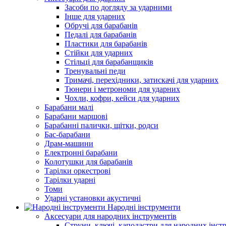
Засоби по догляду за ударними
Інше для ударних
Обручі для барабанів
Педалі для барабанів
Пластики для барабанів
Стійки для ударних
Стільці для барабанщиків
Тренувальні педи
Тримачі, перехідники, затискачі для ударних
Тюнери і метрономи для ударних
Чохли, кофри, кейси для ударних
Барабани малі
Барабани маршові
Барабанні палички, щітки, родси
Бас-барабани
Драм-машини
Електронні барабани
Колотушки для барабанів
Тарілки оркестрові
Тарілки ударні
Томи
Ударні установки акустичні
Народні інструменти
Аксесуари для народних інструментів
Струни, ключі, каподастри для народних інст