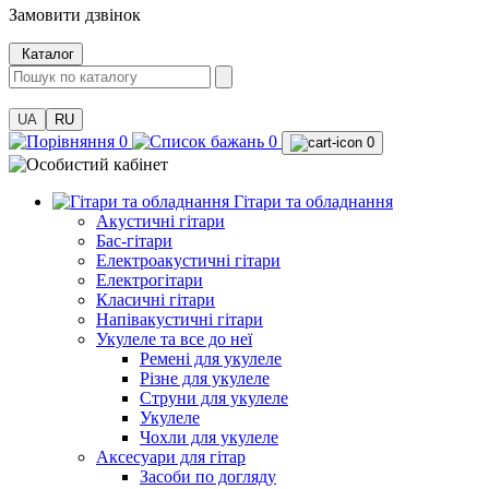
Замовити дзвінок
Каталог
UA
RU
0
0
0
Гітари та обладнання
Акустичні гітари
Бас-гітари
Електроакустичні гітари
Електрогітари
Класичні гітари
Напівакустичні гітари
Укулеле та все до неї
Ремені для укулеле
Різне для укулеле
Струни для укулеле
Укулеле
Чохли для укулеле
Аксесуари для гітар
Засоби по догляду