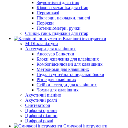
Звукознімачі для гітар
Кілкова механіка для гітар
Перемикачі
Пікгарди, накладки, панелі
Поріжки
Потенціометри, ручки
Стійки, гаки, підніжки для гітар
Клавішні інструменти
MIDI-клавіатури
Аксесуари для клавішних
Аксесуар Банкетки
Блоки живлення для клавішних
Комбопідсилювачі для клавішних
Метрономи для клавішних
Педалі сустейна та педальні блоки
Різне для клавішних
Стійки і стенди для клавішних
Чохли для клавішних
Акустичні піаніно
Акустичні роялі
Синтезатори
Цифрові органи
Цифрові піаніно
Цифрові роялі
Смичкові інструменти