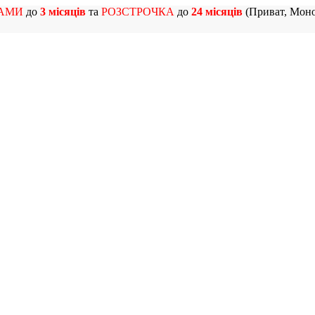
АМИ
до
3 місяців
та
РОЗСТРОЧКА
до
24 місяців
(Приват, Моно