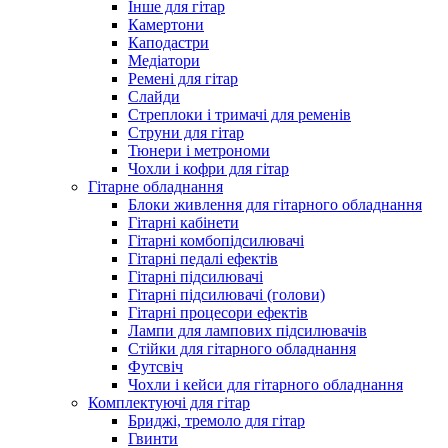
Інше для гітар
Камертони
Каподастри
Медіатори
Ремені для гітар
Слайди
Стреплоки і тримачі для ременів
Струни для гітар
Тюнери і метрономи
Чохли і кофри для гітар
Гітарне обладнання
Блоки живлення для гітарного обладнання
Гітарні кабінети
Гітарні комбопідсилювачі
Гітарні педалі ефектів
Гітарні підсилювачі
Гітарні підсилювачі (голови)
Гітарні процесори ефектів
Лампи для лампових підсилювачів
Стійки для гітарного обладнання
Футсвіч
Чохли і кейси для гітарного обладнання
Комплектуючі для гітар
Бриджі, тремоло для гітар
Гвинти