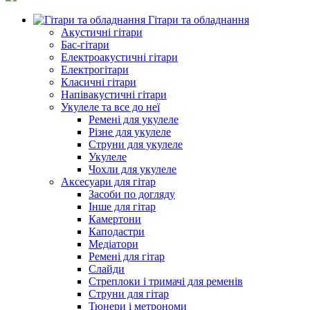
Гітари та обладнання
Акустичні гітари
Бас-гітари
Електроакустичні гітари
Електрогітари
Класичні гітари
Напівакустичні гітари
Укулеле та все до неї
Ремені для укулеле
Різне для укулеле
Струни для укулеле
Укулеле
Чохли для укулеле
Аксесуари для гітар
Засоби по догляду
Інше для гітар
Камертони
Каподастри
Медіатори
Ремені для гітар
Слайди
Стреплоки і тримачі для ременів
Струни для гітар
Тюнери і метрономи