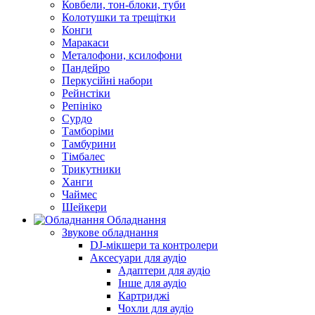
Ковбели, тон-блоки, туби
Колотушки та трещітки
Конги
Маракаси
Металофони, ксилофони
Пандейро
Перкусійні набори
Рейнстіки
Репініко
Сурдо
Тамборіми
Тамбурини
Тімбалес
Трикутники
Ханги
Чаймес
Шейкери
Обладнання
Звукове обладнання
DJ-мікшери та контролери
Аксесуари для аудіо
Адаптери для аудіо
Інше для аудіо
Картриджі
Чохли для аудіо