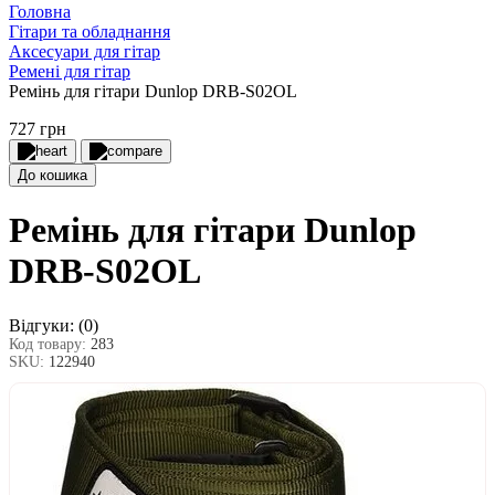
Головна
Гітари та обладнання
Аксесуари для гітар
Ремені для гітар
Ремінь для гітари Dunlop DRB-S02OL
727 грн
До кошика
Ремінь для гітари Dunlop
DRB-S02OL
Відгуки:
(0)
Код товару:
283
SKU:
122940