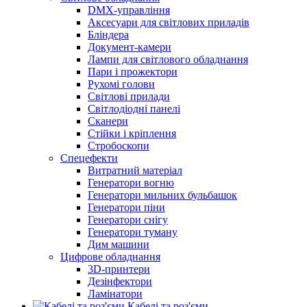
DMX-управління
Аксесуари для світлових приладів
Бліндера
Документ-камери
Лампи для світлового обладнання
Пари і прожектори
Рухомі голови
Світлові прилади
Світлодіодні панелі
Сканери
Стійки і кріплення
Стробоскопи
Спецефекти
Витратний матеріал
Генератори вогню
Генератори мильних бульбашок
Генератори піни
Генератори снігу
Генератори туману
Дим машини
Цифрове обладнання
3D-принтери
Дезінфектори
Ламінатори
Кабелі та роз'єми