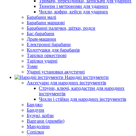
Тримачі, перехідники, затискачі для ударних
Тюнери і метрономи для ударних
Чохли, кофри, кейси для ударних
Барабани малі
Барабани маршові
Барабанні палички, щітки, родси
Бас-барабани
Драм-машини
Електронні барабани
Колотушки для барабанів
Тарілки оркестрові
Тарілки ударні
Томи
Ударні установки акустичні
Народні інструменти
Аксесуари для народних інструментів
Струни, ключі, каподастри для народних
інструментів
Чохли і стійки для народних інструментів
Банджо
Бандури
Бузукі, кобзи
Варгани (дримби)
Мандоліни
Сопілки