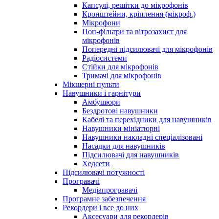
Капсулі, решітки до мікрофонів
Кронштейни, кріплення (мікроф.)
Мікрофони
Поп-фільтри та вітрозахист для
мікрофонів
Попередні підсилювачі для мікрофонів
Радіосистеми
Стійки для мікрофонів
Тримачі для мікрофонів
Мікшерні пульти
Навушники і гарнітури
Амбушюри
Бездротові навушники
Кабелі та перехідники для навушників
Навушники мініатюрні
Навушники накладні спеціалізовані
Насадки для навушників
Підсилювачі для навушників
Хедсети
Підсилювачі потужності
Програвачі
Медіапрогравачі
Програмне забезпечення
Рекордери і все до них
Аксесуари для рекордерів