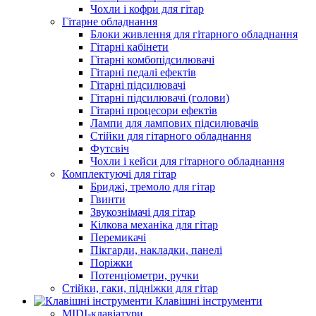
Чохли і кофри для гітар
Гітарне обладнання
Блоки живлення для гітарного обладнання
Гітарні кабінети
Гітарні комбопідсилювачі
Гітарні педалі ефектів
Гітарні підсилювачі
Гітарні підсилювачі (голови)
Гітарні процесори ефектів
Лампи для лампових підсилювачів
Стійки для гітарного обладнання
Футсвіч
Чохли і кейси для гітарного обладнання
Комплектуючі для гітар
Бриджі, тремоло для гітар
Гвинти
Звукознімачі для гітар
Кілкова механіка для гітар
Перемикачі
Пікгарди, накладки, панелі
Поріжки
Потенціометри, ручки
Стійки, гаки, підніжки для гітар
Клавішні інструменти
MIDI-клавіатури