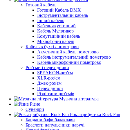
Готовий кабель
Готовий Кабель DMX
Інструментальний кабель
Інший кабель
Кабель акустичний
Кабель Мультикор
Комутаційний кабель
Мікрофонні кабелі
Кабель в бухті / пометрово
Акустичний кабель пометрово
Кабель інструментальний пометрово
Кабель мікрофонний пометрово
Роз'єми і перехідники
SPEAKON-роз'єм
XLR-роз'єм
Джек-роз'єм
Перехідники
Різні типи роз'ємів
Музична література
Різне
Сувеніри
Рок-атрибутика Rock Fan
Бандани бафи балаклави
Браслети напульсники наручі