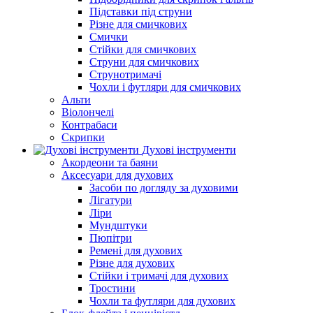
Підставки під струни
Різне для смичкових
Смички
Стійки для смичкових
Струни для смичкових
Струнотримачі
Чохли і футляри для смичкових
Альти
Віолончелі
Контрабаси
Скрипки
Духові інструменти
Акордеони та баяни
Аксесуари для духових
Засоби по догляду за духовими
Лігатури
Ліри
Мундштуки
Пюпітри
Ремені для духових
Різне для духових
Стійки і тримачі для духових
Тростини
Чохли та футляри для духових