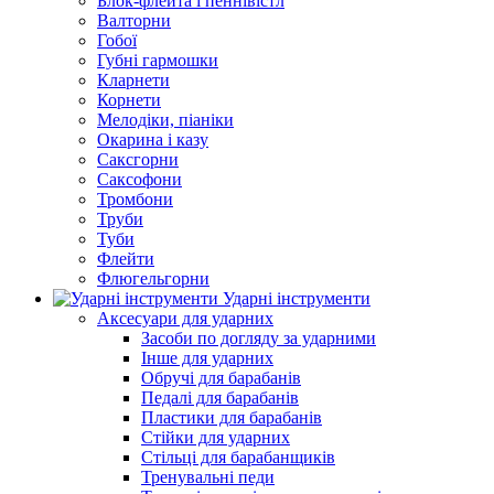
Блок-флейта і пеннівістл
Валторни
Гобої
Губні гармошки
Кларнети
Корнети
Мелодіки, піаніки
Окарина і казу
Саксгорни
Саксофони
Тромбони
Труби
Туби
Флейти
Флюгельгорни
Ударні інструменти
Аксесуари для ударних
Засоби по догляду за ударними
Інше для ударних
Обручі для барабанів
Педалі для барабанів
Пластики для барабанів
Стійки для ударних
Стільці для барабанщиків
Тренувальні педи