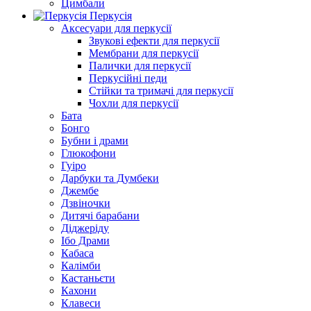
Цимбали
Перкусія
Аксесуари для перкусії
Звукові ефекти для перкусії
Мембрани для перкусії
Палички для перкусії
Перкусійні педи
Стійки та тримачі для перкусії
Чохли для перкусії
Бата
Бонго
Бубни і драми
Глюкофони
Гуіро
Дарбуки та Думбеки
Джембе
Дзвіночки
Дитячі барабани
Діджеріду
Ібо Драми
Кабаса
Калімби
Кастаньєти
Кахони
Клавеси