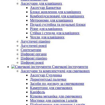
Аксесуари для клавішних
Аксесуар Банкетки
Блоки живлення для клавішних
Комбопідсилювачі для клавішних
Метрономи для клавішних
Педалі сустейна та педальні блоки
Різне для клавішних
Стійки і стенди для клавішних
Чохли для клавішних
Акустичні піаніно
Акустичні роялі
Синтезатори
Цифрові органи
Цифрові піаніно
Цифрові роялі
Смичкові інструменти
Аксесуари та комплектуючі для смичкових
Аксесуар Сурдинка
Диригентські палички
Засоби по догляду за смичковими
Камертони для смичкових
Каніфоль
Кілкова механіка для смичкових
Мостики для скрипок і альтів
Підборiдники для скрипок і альтів