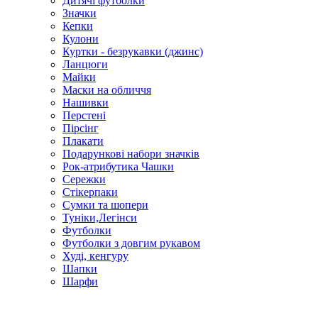
Дитячі футболки
Значки
Кепки
Кулони
Куртки - безрукавки (джинс)
Ланцюги
Майки
Маски на обличчя
Нашивки
Перстені
Пірсінг
Плакати
Подарункові набори значків
Рок-атрибутика Чашки
Сережки
Стікерпаки
Сумки та шопери
Туніки,Легінси
Футболки
Футболки з довгим рукавом
Худі, кенгуру
Шапки
Шарфи