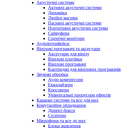
Акустичні системи
Активні акустичні системи
Динаміки
Лінійні масиви
Пасивні акустичні системи
Портативні акустичні системи
Сабвуфери
Сценічні монітори
Аудіоінтерфейси
Вінілові програвачі та аксесуари
Аксесуари для вінілу
Вінілові платівки
Вінілові програвачі
Картриджі для вінілових програвачів
Звукові обробки
Аудіо компресори
Еквалайзери
Кросовери
Універсальні процесори ефектів
Караоке системи та все для них
Комутаційне обладнання
Директ-бокси
Сплітери
Мікрофони та все до них
Блоки живлення