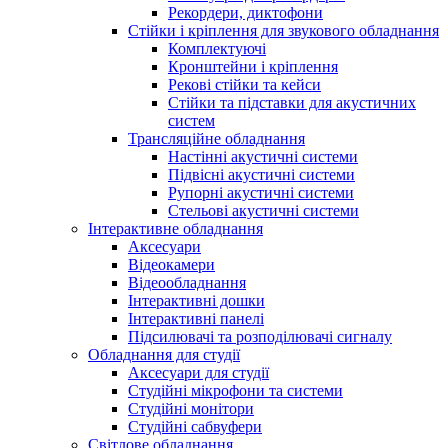
Рекордери, диктофони
Стійки і кріплення для звукового обладнання
Комплектуючі
Кронштейни і кріплення
Рекові стійки та кейси
Стійки та підставки для акустичних
систем
Трансляційне обладнання
Настінні акустичні системи
Підвісні акустичні системи
Рупорні акустичні системи
Стельові акустичні системи
Інтерактивне обладнання
Аксесуари
Відеокамери
Відеообладнання
Інтерактивні дошки
Інтерактивні панелі
Підсилювачі та розподілювачі сигналу
Обладнання для студії
Аксесуари для студії
Студійні мікрофони та системи
Студійні монітори
Студійні сабвуфери
Світлове обладнання