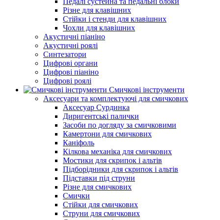
Педалі сустейна та педальні блоки
Різне для клавішних
Стійки і стенди для клавішних
Чохли для клавішних
Акустичні піаніно
Акустичні роялі
Синтезатори
Цифрові органи
Цифрові піаніно
Цифрові роялі
Смичкові інструменти
Аксесуари та комплектуючі для смичкових
Аксесуар Сурдинка
Диригентські палички
Засоби по догляду за смичковими
Камертони для смичкових
Каніфоль
Кілкова механіка для смичкових
Мостики для скрипок і альтів
Підборiдники для скрипок і альтів
Підставки під струни
Різне для смичкових
Смички
Стійки для смичкових
Струни для смичкових