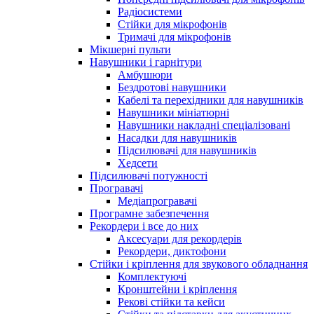
Радіосистеми
Стійки для мікрофонів
Тримачі для мікрофонів
Мікшерні пульти
Навушники і гарнітури
Амбушюри
Бездротові навушники
Кабелі та перехідники для навушників
Навушники мініатюрні
Навушники накладні спеціалізовані
Насадки для навушників
Підсилювачі для навушників
Хедсети
Підсилювачі потужності
Програвачі
Медіапрогравачі
Програмне забезпечення
Рекордери і все до них
Аксесуари для рекордерів
Рекордери, диктофони
Стійки і кріплення для звукового обладнання
Комплектуючі
Кронштейни і кріплення
Рекові стійки та кейси