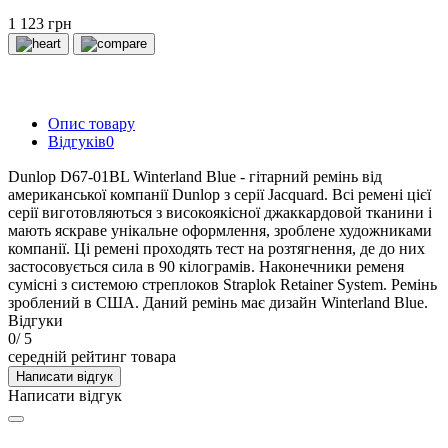
1 123 грн
Опис товару
Відгуків
0
Dunlop D67-01BL Winterland Blue - гітарний ремінь від
американської компанії Dunlop з серії Jacquard. Всі ремені цієї
серії виготовляються з високоякісної джаккардовой тканини і
мають яскраве унікальне оформлення, зроблене художниками
компанії. Ці ремені проходять тест на розтягнення, де до них
застосовується сила в 90 кілограмів. Наконечники ременя
сумісні з системою стреплоков Straplok Retainer System. Ремінь
зроблений в США. Даний ремінь має дизайн Winterland Blue.
Відгуки
0
/ 5
середній рейтинг товара
Написати відгук
Написати відгук