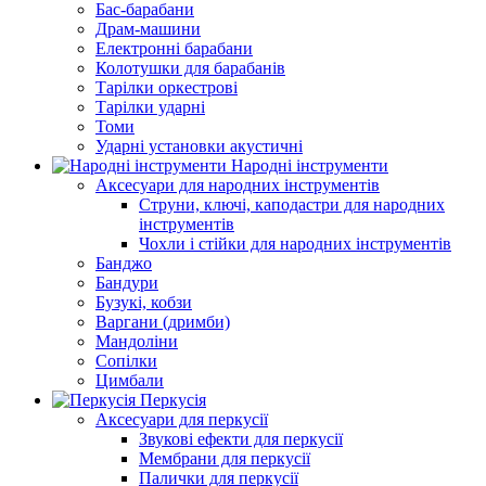
Бас-барабани
Драм-машини
Електронні барабани
Колотушки для барабанів
Тарілки оркестрові
Тарілки ударні
Томи
Ударні установки акустичні
Народні інструменти
Аксесуари для народних інструментів
Струни, ключі, каподастри для народних
інструментів
Чохли і стійки для народних інструментів
Банджо
Бандури
Бузукі, кобзи
Варгани (дримби)
Мандоліни
Сопілки
Цимбали
Перкусія
Аксесуари для перкусії
Звукові ефекти для перкусії
Мембрани для перкусії
Палички для перкусії