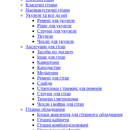
Класичні гітари
Напівакустичні гітари
Укулеле та все до неї
Ремені для укулеле
Різне для укулеле
Струни для укулеле
Укулеле
Чохли для укулеле
Аксесуари для гітар
Засоби по догляду
Інше для гітар
Камертони
Каподастри
Медіатори
Ремені для гітар
Слайди
Стреплоки і тримачі для ременів
Струни для гітар
Тюнери і метрономи
Чохли і кофри для гітар
Гітарне обладнання
Блоки живлення для гітарного обладнання
Гітарні кабінети
Гітарні комбопідсилювачі