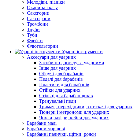
Мелодіки, піаніки
Окарина і казу
Саксгорни
Саксофони
Тромбони
Труби
Туби
Флейти
Флюгельгорни
Ударні інструменти
Аксесуари для ударних
Засоби по догляду за ударними
Інше для ударних
Обручі для барабанів
Педалі для барабанів
Пластики для барабанів
Стійки для ударних
Стільці для барабанщиків
Тренувальні педи
Тримачі, перехідники, затискачі для ударних
Тюнери і метрономи для ударних
Чохли, кофри, кейси для ударних
Барабани малі
Барабани маршові
Барабанні палички, щітки, родси