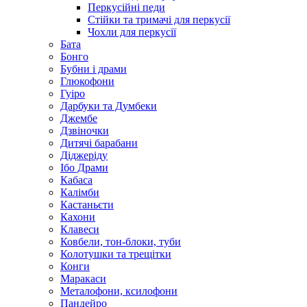
Перкусійні педи
Стійки та тримачі для перкусії
Чохли для перкусії
Бата
Бонго
Бубни і драми
Глюкофони
Гуіро
Дарбуки та Думбеки
Джембе
Дзвіночки
Дитячі барабани
Діджеріду
Ібо Драми
Кабаса
Калімби
Кастаньєти
Кахони
Клавеси
Ковбели, тон-блоки, туби
Колотушки та трещітки
Конги
Маракаси
Металофони, ксилофони
Пандейро