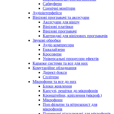
Сабвуфери
Сценічні монітори
Аудіоінтерфейси
Вінілові програвачі та аксесуари
Аксесуари для вінілу
Вінілові платівки
Вінілові програвачі
Картриджі для вінілових програвачів
Звукові обробки
Аудіо компресори
Еквалайзери
Кросовери
Універсальні процесори ефектів
Караоке системи та все для них
Комутаційне обладнання
Директ-бокси
Сплітери
Мікрофони та все до них
Блоки живлення
Капсулі, решітки до мікрофонів
Кронштейни, кріплення (мікроф.)
Мікрофони
Поп-фільтри та вітрозахист для
мікрофонів
Попередні підсилювачі для мікрофонів