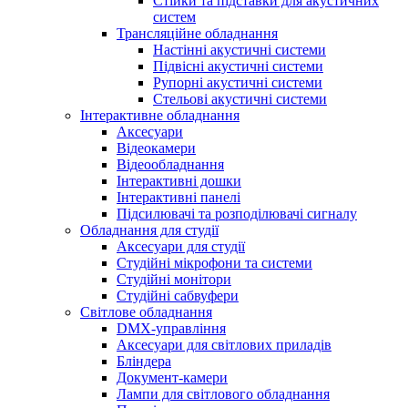
Стійки та підставки для акустичних
систем
Трансляційне обладнання
Настінні акустичні системи
Підвісні акустичні системи
Рупорні акустичні системи
Стельові акустичні системи
Інтерактивне обладнання
Аксесуари
Відеокамери
Відеообладнання
Інтерактивні дошки
Інтерактивні панелі
Підсилювачі та розподілювачі сигналу
Обладнання для студії
Аксесуари для студії
Студійні мікрофони та системи
Студійні монітори
Студійні сабвуфери
Світлове обладнання
DMX-управління
Аксесуари для світлових приладів
Бліндера
Документ-камери
Лампи для світлового обладнання