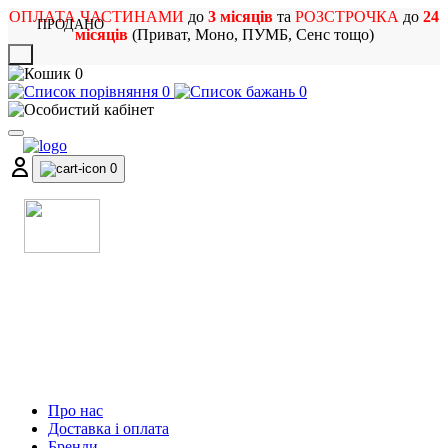
ОПЛАТА ЧАСТИНАМИ
до
3 місяців
та
РОЗСТРОЧКА
до
24
ПРОДАНО
місяців
(Приват, Моно, ПУМБ, Сенс тощо)
X
0
0
0
0
МАГАЗИН
МУЗИЧНИХ ІНСТРУМЕНТІВ
ТА РОК АТРИБУТИКИ
Про нас
Доставка і оплата
Бренди