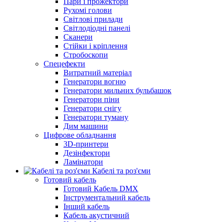
Пари і прожектори
Рухомі голови
Світлові прилади
Світлодіодні панелі
Сканери
Стійки і кріплення
Стробоскопи
Спецефекти
Витратний матеріал
Генератори вогню
Генератори мильних бульбашок
Генератори піни
Генератори снігу
Генератори туману
Дим машини
Цифрове обладнання
3D-принтери
Дезінфектори
Ламінатори
Кабелі та роз'єми
Готовий кабель
Готовий Кабель DMX
Інструментальний кабель
Інший кабель
Кабель акустичний