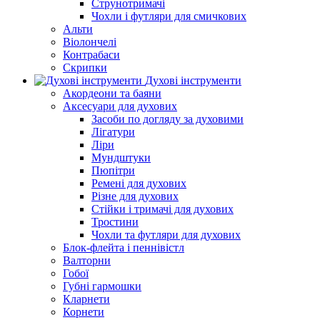
Струнотримачі
Чохли і футляри для смичкових
Альти
Віолончелі
Контрабаси
Скрипки
Духові інструменти
Акордеони та баяни
Аксесуари для духових
Засоби по догляду за духовими
Лігатури
Ліри
Мундштуки
Пюпітри
Ремені для духових
Різне для духових
Стійки і тримачі для духових
Тростини
Чохли та футляри для духових
Блок-флейта і пеннівістл
Валторни
Гобої
Губні гармошки
Кларнети
Корнети