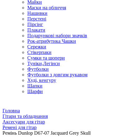
Майки
Маски на обличчя
Нашивки
Перстені
Пірсінг
Плакати
Подарункові набори значків
Рок-атрибутика Чашки
Сережки
Стікерпаки
Сумки та шопери
Туніки,Легінси
Футболки
Футболки з довгим рукавом
Худі, кенгуру
Шапки
Шарфи
Головна
Гітари та обладнання
Аксесуари для гітар
Ремені для гітар
Ремінь Dunlop D67-07 Jacquard Grey Skull