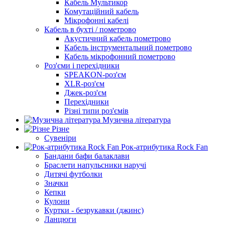
Кабель Мультикор
Комутаційний кабель
Мікрофонні кабелі
Кабель в бухті / пометрово
Акустичний кабель пометрово
Кабель інструментальний пометрово
Кабель мікрофонний пометрово
Роз'єми і перехідники
SPEAKON-роз'єм
XLR-роз'єм
Джек-роз'єм
Перехідники
Різні типи роз'ємів
Музична література
Різне
Сувеніри
Рок-атрибутика Rock Fan
Бандани бафи балаклави
Браслети напульсники наручі
Дитячі футболки
Значки
Кепки
Кулони
Куртки - безрукавки (джинс)
Ланцюги