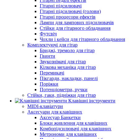
Гітарні педалі ефектів
Гітарні підсилювачі
Гітарні підсилювачі (голови)
Гітарні процесори ефектів
Лампи для лампових підсилювачів
Стійки для гітарного обладнання
Футсвіч
Чохли і кейси для гітарного обладнання
Комплектуючі для гітар
Бриджі, тремоло для гітар
Гвинти
Звукознімачі для гітар
Кілкова механіка для гітар
Перемикачі
Пікгарди, накладки, панелі
Поріжки
Потенціометри, ручки
Стійки, гаки, підніжки для гітар
Клавішні інструменти
MIDI-клавіатури
Аксесуари для клавішних
Аксесуар Банкетки
Блоки живлення для клавішних
Комбопідсилювачі для клавішних
Метрономи для клавішних