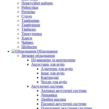
Перкусійні набори
Рейнстіки
Репініко
Сурдо
Тамборіми
Тамбурини
Тімбалес
Трикутники
Ханги
Чаймес
Шейкери
Обладнання
Звукове обладнання
DJ-мікшери та контролери
Аксесуари для аудіо
Адаптери для аудіо
Інше для аудіо
Картриджі
Чохли для аудіо
Акустичні системи
Активні акустичні системи
Динаміки
Лінійні масиви
Пасивні акустичні системи
Портативні акустичні системи