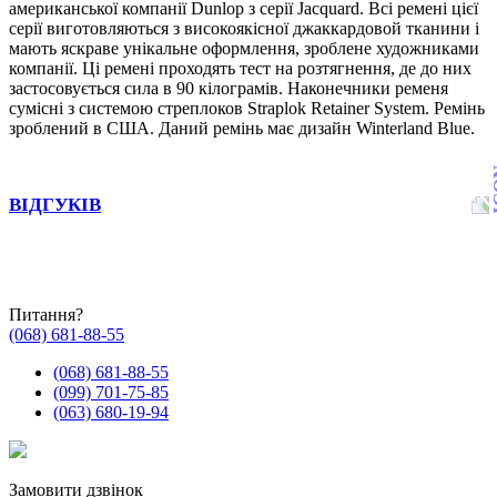
американської компанії Dunlop з серії Jacquard. Всі ремені цієї
серії виготовляються з високоякісної джаккардовой тканини і
мають яскраве унікальне оформлення, зроблене художниками
компанії. Ці ремені проходять тест на розтягнення, де до них
застосовується сила в 90 кілограмів. Наконечники ременя
сумісні з системою стреплоков Straplok Retainer System. Ремінь
зроблений в США. Даний ремінь має дизайн Winterland Blue.
ВІДГУКІВ
Питання?
(068) 681-88-55
(068) 681-88-55
(099) 701-75-85
(063) 680-19-94
Замовити дзвінок