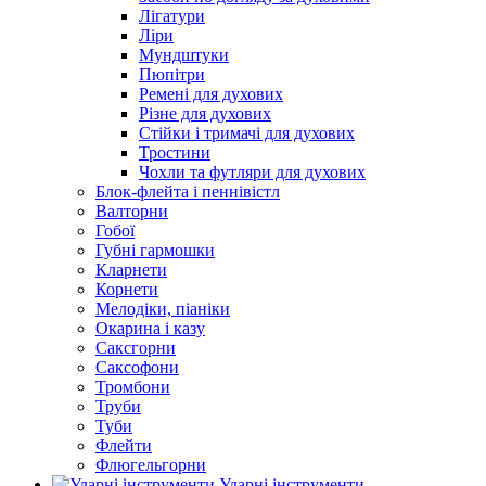
Лігатури
Ліри
Мундштуки
Пюпітри
Ремені для духових
Різне для духових
Стійки і тримачі для духових
Тростини
Чохли та футляри для духових
Блок-флейта і пеннівістл
Валторни
Гобої
Губні гармошки
Кларнети
Корнети
Мелодіки, піаніки
Окарина і казу
Саксгорни
Саксофони
Тромбони
Труби
Туби
Флейти
Флюгельгорни
Ударні інструменти