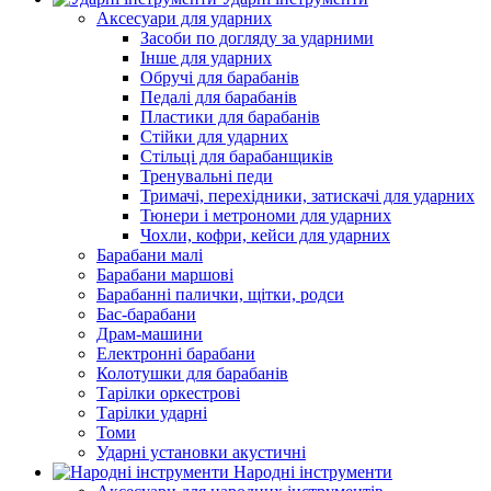
Аксесуари для ударних
Засоби по догляду за ударними
Інше для ударних
Обручі для барабанів
Педалі для барабанів
Пластики для барабанів
Стійки для ударних
Стільці для барабанщиків
Тренувальні педи
Тримачі, перехідники, затискачі для ударних
Тюнери і метрономи для ударних
Чохли, кофри, кейси для ударних
Барабани малі
Барабани маршові
Барабанні палички, щітки, родси
Бас-барабани
Драм-машини
Електронні барабани
Колотушки для барабанів
Тарілки оркестрові
Тарілки ударні
Томи
Ударні установки акустичні
Народні інструменти