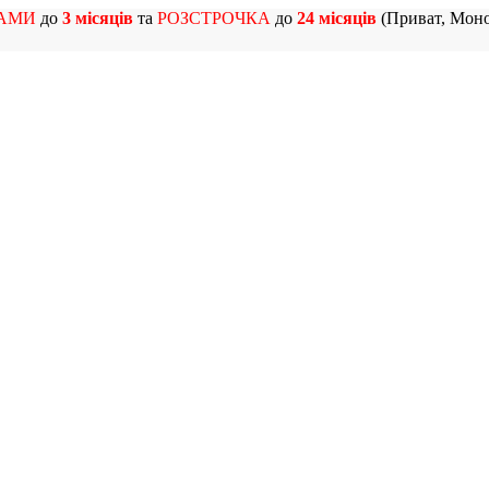
АМИ
до
3 місяців
та
РОЗСТРОЧКА
до
24 місяців
(Приват, Моно