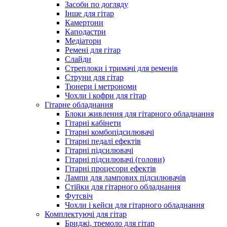
Засоби по догляду
Інше для гітар
Камертони
Каподастри
Медіатори
Ремені для гітар
Слайди
Стреплоки і тримачі для ременів
Струни для гітар
Тюнери і метрономи
Чохли і кофри для гітар
Гітарне обладнання
Блоки живлення для гітарного обладнання
Гітарні кабінети
Гітарні комбопідсилювачі
Гітарні педалі ефектів
Гітарні підсилювачі
Гітарні підсилювачі (голови)
Гітарні процесори ефектів
Лампи для лампових підсилювачів
Стійки для гітарного обладнання
Футсвіч
Чохли і кейси для гітарного обладнання
Комплектуючі для гітар
Бриджі, тремоло для гітар