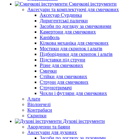
Смичкові інструменти
Аксесуари та комплектуючі для смичкових
Аксесуар Сурдинка
Диригентські палички
Засоби по догляду за смичковими
Камертони для смичкових
Каніфоль
Кілкова механіка для смичкових
Мостики для скрипок і альтів
Підборiдники для скрипок і альтів
Підставки під струни
Різне для смичкових
Смички
Стійки для смичкових
Струни для смичкових
Струнотримачі
Чохли і футляри для смичкових
Альти
Віолончелі
Контрабаси
Скрипки
Духові інструменти
Акордеони та баяни
Аксесуари для духових
Засоби по догляду за духовими