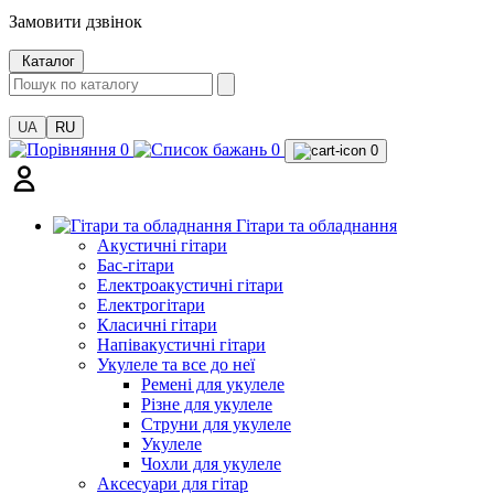
Замовити дзвінок
Каталог
UA
RU
0
0
0
Гітари та обладнання
Акустичні гітари
Бас-гітари
Електроакустичні гітари
Електрогітари
Класичні гітари
Напівакустичні гітари
Укулеле та все до неї
Ремені для укулеле
Різне для укулеле
Струни для укулеле
Укулеле
Чохли для укулеле
Аксесуари для гітар