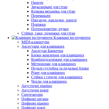
Гвинти
Звукознімачі для гітар
Кілкова механіка для гітар
Перемикачі
Пікгарди, накладки, панелі
Поріжки
Потенціометри, ручки
Стійки, гаки, підніжки для гітар
Клавішні інструменти
MIDI-клавіатури
Аксесуари для клавішних
Аксесуар Банкетки
Блоки живлення для клавішних
Комбопідсилювачі для клавішних
Метрономи для клавішних
Педалі сустейна та педальні блоки
Різне для клавішних
Стійки і стенди для клавішних
Чохли для клавішних
Акустичні піаніно
Акустичні роялі
Синтезатори
Цифрові органи
Цифрові піаніно
Цифрові роялі