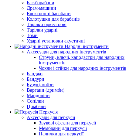
Бас-барабани
Драм-машини
Електронні барабани
Колотушки для барабанів
Тарілки оркестрові
Тарілки ударні
Томи
Ударні установки акустичні
Народні інструменти
Аксесуари для народних інструментів
Струни, ключі, каподастри для народних
інструментів
Чохли і стійки для народних інструментів
Банджо
Бандури
Бузукі, кобзи
Варгани (дримби)
Мандоліни
Сопілки
Цимбали
Перкусія
Аксесуари для перкусії
Звукові ефекти для перкусії
Мембрани для перкусії
Палички для перкусії