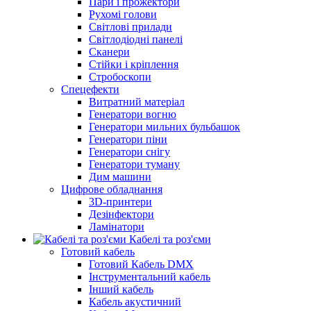
Пари і прожектори
Рухомі голови
Світлові прилади
Світлодіодні панелі
Сканери
Стійки і кріплення
Стробоскопи
Спецефекти
Витратний матеріал
Генератори вогню
Генератори мильних бульбашок
Генератори піни
Генератори снігу
Генератори туману
Дим машини
Цифрове обладнання
3D-принтери
Дезінфектори
Ламінатори
Кабелі та роз'єми
Готовий кабель
Готовий Кабель DMX
Інструментальний кабель
Інший кабель
Кабель акустичний