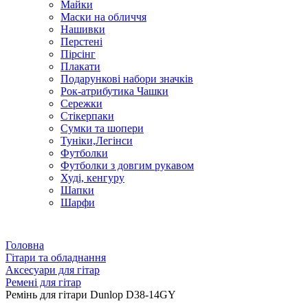
Майки
Маски на обличчя
Нашивки
Перстені
Пірсінг
Плакати
Подарункові набори значків
Рок-атрибутика Чашки
Сережки
Стікерпаки
Сумки та шопери
Туніки,Легінси
Футболки
Футболки з довгим рукавом
Худі, кенгуру
Шапки
Шарфи
Головна
Гітари та обладнання
Аксесуари для гітар
Ремені для гітар
Ремінь для гітари Dunlop D38-14GY