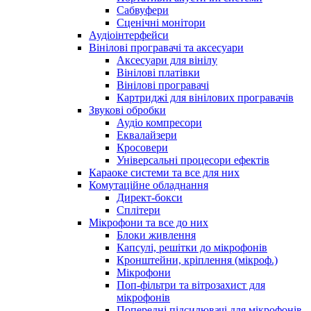
Сабвуфери
Сценічні монітори
Аудіоінтерфейси
Вінілові програвачі та аксесуари
Аксесуари для вінілу
Вінілові платівки
Вінілові програвачі
Картриджі для вінілових програвачів
Звукові обробки
Аудіо компресори
Еквалайзери
Кросовери
Універсальні процесори ефектів
Караоке системи та все для них
Комутаційне обладнання
Директ-бокси
Сплітери
Мікрофони та все до них
Блоки живлення
Капсулі, решітки до мікрофонів
Кронштейни, кріплення (мікроф.)
Мікрофони
Поп-фільтри та вітрозахист для
мікрофонів
Попередні підсилювачі для мікрофонів