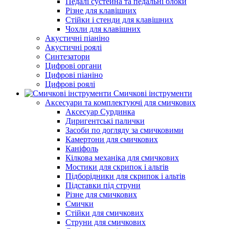
Педалі сустейна та педальні блоки
Різне для клавішних
Стійки і стенди для клавішних
Чохли для клавішних
Акустичні піаніно
Акустичні роялі
Синтезатори
Цифрові органи
Цифрові піаніно
Цифрові роялі
Смичкові інструменти
Аксесуари та комплектуючі для смичкових
Аксесуар Сурдинка
Диригентські палички
Засоби по догляду за смичковими
Камертони для смичкових
Каніфоль
Кілкова механіка для смичкових
Мостики для скрипок і альтів
Підборiдники для скрипок і альтів
Підставки під струни
Різне для смичкових
Смички
Стійки для смичкових
Струни для смичкових