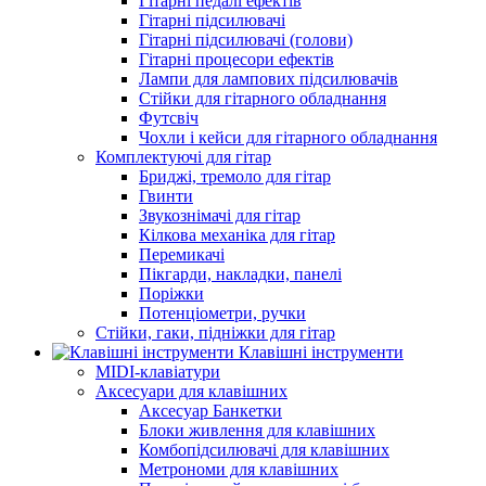
Гітарні педалі ефектів
Гітарні підсилювачі
Гітарні підсилювачі (голови)
Гітарні процесори ефектів
Лампи для лампових підсилювачів
Стійки для гітарного обладнання
Футсвіч
Чохли і кейси для гітарного обладнання
Комплектуючі для гітар
Бриджі, тремоло для гітар
Гвинти
Звукознімачі для гітар
Кілкова механіка для гітар
Перемикачі
Пікгарди, накладки, панелі
Поріжки
Потенціометри, ручки
Стійки, гаки, підніжки для гітар
Клавішні інструменти
MIDI-клавіатури
Аксесуари для клавішних
Аксесуар Банкетки
Блоки живлення для клавішних
Комбопідсилювачі для клавішних
Метрономи для клавішних