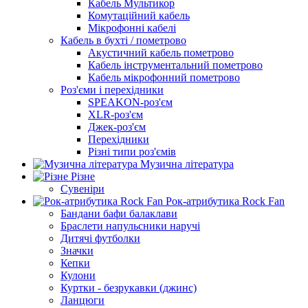
Кабель Мультикор
Комутаційний кабель
Мікрофонні кабелі
Кабель в бухті / пометрово
Акустичний кабель пометрово
Кабель інструментальний пометрово
Кабель мікрофонний пометрово
Роз'єми і перехідники
SPEAKON-роз'єм
XLR-роз'єм
Джек-роз'єм
Перехідники
Різні типи роз'ємів
Музична література
Різне
Сувеніри
Рок-атрибутика Rock Fan
Бандани бафи балаклави
Браслети напульсники наручі
Дитячі футболки
Значки
Кепки
Кулони
Куртки - безрукавки (джинс)
Ланцюги