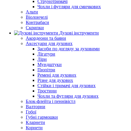
Струнотримачі
Чохли і футляри для смичкових
Альти
Віолончелі
Контрабаси
Скрипки
Духові інструменти
Акордеони та баяни
Аксесуари для духових
Засоби по догляду за духовими
Лігатури
Ліри
Мундштуки
Пюпітри
Ремені для духових
Різне для духових
Стійки і тримачі для духових
Тростини
Чохли та футляри для духових
Блок-флейта і пеннівістл
Валторни
Гобої
Губні гармошки
Кларнети
Корнети