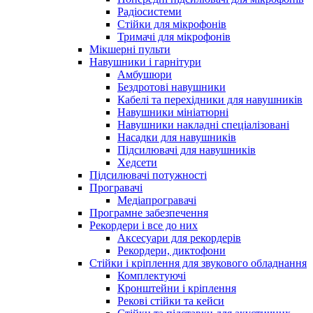
Радіосистеми
Стійки для мікрофонів
Тримачі для мікрофонів
Мікшерні пульти
Навушники і гарнітури
Амбушюри
Бездротові навушники
Кабелі та перехідники для навушників
Навушники мініатюрні
Навушники накладні спеціалізовані
Насадки для навушників
Підсилювачі для навушників
Хедсети
Підсилювачі потужності
Програвачі
Медіапрогравачі
Програмне забезпечення
Рекордери і все до них
Аксесуари для рекордерів
Рекордери, диктофони
Стійки і кріплення для звукового обладнання
Комплектуючі
Кронштейни і кріплення
Рекові стійки та кейси