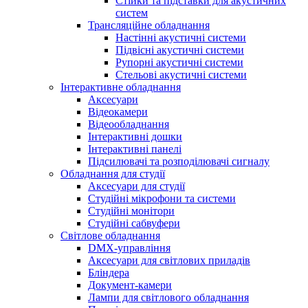
Стійки та підставки для акустичних
систем
Трансляційне обладнання
Настінні акустичні системи
Підвісні акустичні системи
Рупорні акустичні системи
Стельові акустичні системи
Інтерактивне обладнання
Аксесуари
Відеокамери
Відеообладнання
Інтерактивні дошки
Інтерактивні панелі
Підсилювачі та розподілювачі сигналу
Обладнання для студії
Аксесуари для студії
Студійні мікрофони та системи
Студійні монітори
Студійні сабвуфери
Світлове обладнання
DMX-управління
Аксесуари для світлових приладів
Бліндера
Документ-камери
Лампи для світлового обладнання