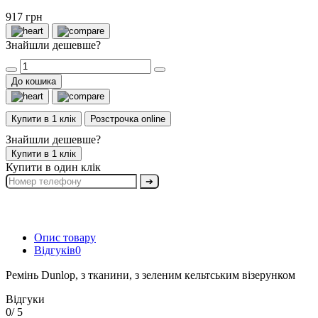
917 грн
Знайшли дешевше?
До кошика
Купити в 1 клік
Розстрочка online
Знайшли дешевше?
Купити в 1 клік
Купити в один клік
➔
Опис товару
Відгуків
0
Ремінь Dunlop, з тканини, з зеленим кельтським візерунком
Відгуки
0
/ 5