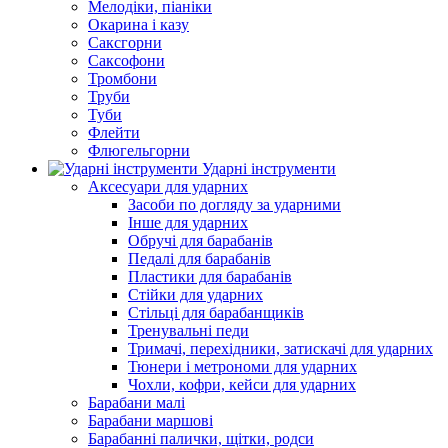
Мелодіки, піаніки
Окарина і казу
Саксгорни
Саксофони
Тромбони
Труби
Туби
Флейти
Флюгельгорни
Ударні інструменти
Аксесуари для ударних
Засоби по догляду за ударними
Інше для ударних
Обручі для барабанів
Педалі для барабанів
Пластики для барабанів
Стійки для ударних
Стільці для барабанщиків
Тренувальні педи
Тримачі, перехідники, затискачі для ударних
Тюнери і метрономи для ударних
Чохли, кофри, кейси для ударних
Барабани малі
Барабани маршові
Барабанні палички, щітки, родси