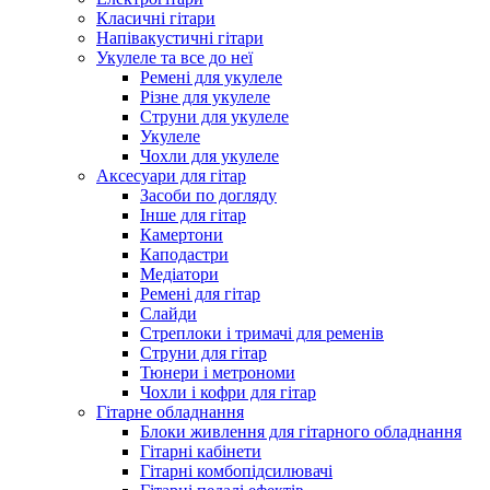
Класичні гітари
Напівакустичні гітари
Укулеле та все до неї
Ремені для укулеле
Різне для укулеле
Струни для укулеле
Укулеле
Чохли для укулеле
Аксесуари для гітар
Засоби по догляду
Інше для гітар
Камертони
Каподастри
Медіатори
Ремені для гітар
Слайди
Стреплоки і тримачі для ременів
Струни для гітар
Тюнери і метрономи
Чохли і кофри для гітар
Гітарне обладнання
Блоки живлення для гітарного обладнання
Гітарні кабінети
Гітарні комбопідсилювачі