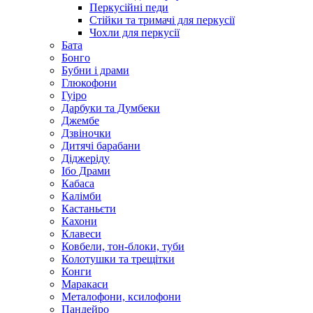
Перкусійні педи
Стійки та тримачі для перкусії
Чохли для перкусії
Бата
Бонго
Бубни і драми
Глюкофони
Гуіро
Дарбуки та Думбеки
Джембе
Дзвіночки
Дитячі барабани
Діджеріду
Ібо Драми
Кабаса
Калімби
Кастаньєти
Кахони
Клавеси
Ковбели, тон-блоки, туби
Колотушки та трещітки
Конги
Маракаси
Металофони, ксилофони
Пандейро