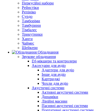
Перкусійні набори
Рейнстіки
Репініко
Сурдо
Тамборіми
Тамбурини
Тімбалес
Трикутники
Ханги
Чаймес
Шейкери
Обладнання
Звукове обладнання
DJ-мікшери та контролери
Аксесуари для аудіо
Адаптери для аудіо
Інше для аудіо
Картриджі
Чохли для аудіо
Акустичні системи
Активні акустичні системи
Динаміки
Лінійні масиви
Пасивні акустичні системи
Портативні акустичні системи