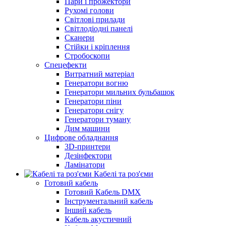
Пари і прожектори
Рухомі голови
Світлові прилади
Світлодіодні панелі
Сканери
Стійки і кріплення
Стробоскопи
Спецефекти
Витратний матеріал
Генератори вогню
Генератори мильних бульбашок
Генератори піни
Генератори снігу
Генератори туману
Дим машини
Цифрове обладнання
3D-принтери
Дезінфектори
Ламінатори
Кабелі та роз'єми
Готовий кабель
Готовий Кабель DMX
Інструментальний кабель
Інший кабель
Кабель акустичний