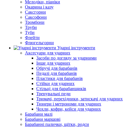
Мелодіки, піаніки
Окарина і казу
Саксгорни
Саксофони
Тромбони
Труби
Туби
Флейти
Флюгельгорни
Ударні інструменти
Аксесуари для ударних
Засоби по догляду за ударними
Інше для ударних
Обручі для барабанів
Педалі для барабанів
Пластики для барабанів
Стійки для ударних
Стільці для барабанщиків
Тренувальні педи
Тримачі, перехідники, затискачі для ударних
Тюнери і метрономи для ударних
Чохли, кофри, кейси для ударних
Барабани малі
Барабани маршові
Барабанні палички, щітки, родси