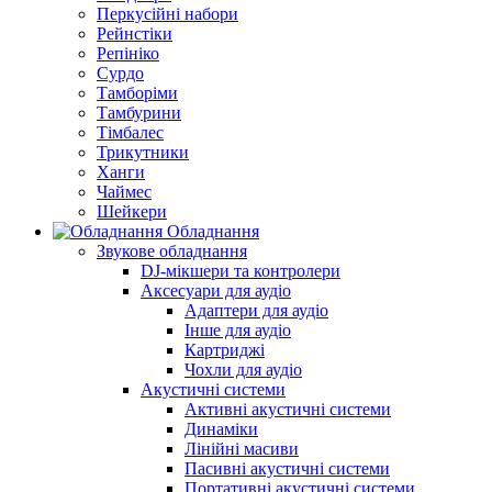
Перкусійні набори
Рейнстіки
Репініко
Сурдо
Тамборіми
Тамбурини
Тімбалес
Трикутники
Ханги
Чаймес
Шейкери
Обладнання
Звукове обладнання
DJ-мікшери та контролери
Аксесуари для аудіо
Адаптери для аудіо
Інше для аудіо
Картриджі
Чохли для аудіо
Акустичні системи
Активні акустичні системи
Динаміки
Лінійні масиви
Пасивні акустичні системи
Портативні акустичні системи