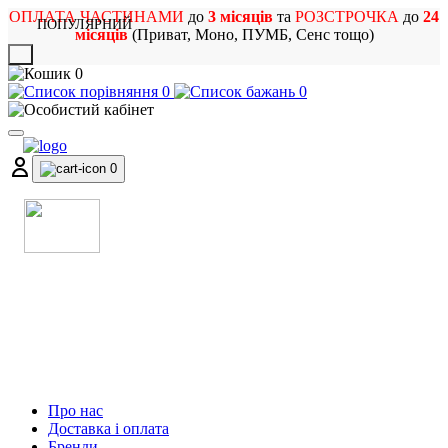
ОПЛАТА ЧАСТИНАМИ
до
3 місяців
та
РОЗСТРОЧКА
до
24
ПОПУЛЯРНИЙ
місяців
(Приват, Моно, ПУМБ, Сенс тощо)
X
0
0
0
0
МАГАЗИН
МУЗИЧНИХ ІНСТРУМЕНТІВ
ТА РОК АТРИБУТИКИ
Про нас
Доставка і оплата
Бренди