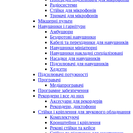
Радіосистеми
Стійки для мікрофонів
Тримачі для мікрофонів
Мікшерні пульти
Навушники і гарнітури
Амбушюри
Бездротові навушники
Кабелі та перехідники для навушників
Навушники мініатюрні
Навушники накладні спеціалізовані
Насадки для навушників
Підсилювачі для навушників
Хедсети
Підсилювачі потужності
Програвачі
Медіапрогравачі
Програмне забезпечення
Рекордери і все до них
Аксесуари для рекордерів
Рекордери, диктофони
Стійки і кріплення для звукового обладнання
Комплектуючі
Кронштейни і кріплення
Рекові стійки та кейси