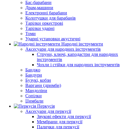
Бас-барабани
Драм-машини
Електронні барабани
Колотушки для барабанів
Тарілки оркестрові
Тарілки ударні
Томи
Ударні установки акустичні
Народні інструменти
Аксесуари для народних інструментів
Струни, ключі, каподастри для народних
інструментів
Чохли і стійки для народних інструментів
Банджо
Бандури
Бузукі, кобзи
Варгани (дримби)
Мандоліни
Сопілки
Цимбали
Перкусія
Аксесуари для перкусії
Звукові ефекти для перкусії
Мембрани для перкусії
Палички для перкусії