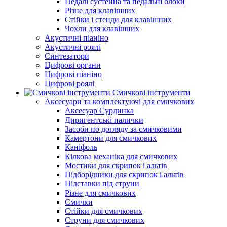
Педалі сустейна та педальні блоки
Різне для клавішних
Стійки і стенди для клавішних
Чохли для клавішних
Акустичні піаніно
Акустичні роялі
Синтезатори
Цифрові органи
Цифрові піаніно
Цифрові роялі
Смичкові інструменти
Аксесуари та комплектуючі для смичкових
Аксесуар Сурдинка
Диригентські палички
Засоби по догляду за смичковими
Камертони для смичкових
Каніфоль
Кілкова механіка для смичкових
Мостики для скрипок і альтів
Підборiдники для скрипок і альтів
Підставки під струни
Різне для смичкових
Смички
Стійки для смичкових
Струни для смичкових