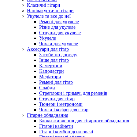
Класичні гітари
Напівакустичні гітари
Укулеле та все до неї
Ремені для укулеле
Різне для укулеле
Струни для укулеле
Укулеле
Чохли для укулеле
Аксесуари для гітар
Засоби по догляду
Інше для гітар
Камертони
Каподастри
Медіатори
Ремені для гітар
Слайди
Стреплоки і тримачі для ременів
Струни для гітар
Тюнери і метрономи
Чохли і кофри для гітар
Гітарне обладнання
Блоки живлення для гітарного обладнання
Гітарні кабінети
Гітарні комбопідсилювачі