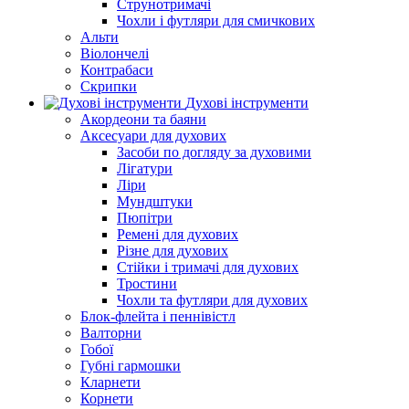
Струнотримачі
Чохли і футляри для смичкових
Альти
Віолончелі
Контрабаси
Скрипки
Духові інструменти
Акордеони та баяни
Аксесуари для духових
Засоби по догляду за духовими
Лігатури
Ліри
Мундштуки
Пюпітри
Ремені для духових
Різне для духових
Стійки і тримачі для духових
Тростини
Чохли та футляри для духових
Блок-флейта і пеннівістл
Валторни
Гобої
Губні гармошки
Кларнети
Корнети