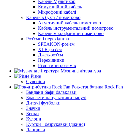
Кабель Мультикор
Комутаційний кабель
Мікрофонні кабелі
Кабель в бухті / пометрово
Акустичний кабель пометрово
Кабель інструментальний пометрово
Кабель мікрофонний пометрово
Роз'єми і перехідники
SPEAKON-роз'єм
XLR-роз'єм
Джек-роз'єм
Перехідники
Різні типи роз'ємів
Музична література
Різне
Сувеніри
Рок-атрибутика Rock Fan
Бандани бафи балаклави
Браслети напульсники наручі
Дитячі футболки
Значки
Кепки
Кулони
Куртки - безрукавки (джинс)
Ланцюги