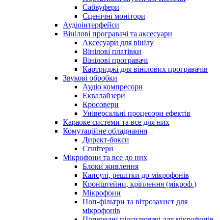
Сабвуфери
Сценічні монітори
Аудіоінтерфейси
Вінілові програвачі та аксесуари
Аксесуари для вінілу
Вінілові платівки
Вінілові програвачі
Картриджі для вінілових програвачів
Звукові обробки
Аудіо компресори
Еквалайзери
Кросовери
Універсальні процесори ефектів
Караоке системи та все для них
Комутаційне обладнання
Директ-бокси
Сплітери
Мікрофони та все до них
Блоки живлення
Капсулі, решітки до мікрофонів
Кронштейни, кріплення (мікроф.)
Мікрофони
Поп-фільтри та вітрозахист для
мікрофонів
Попередні підсилювачі для мікрофонів