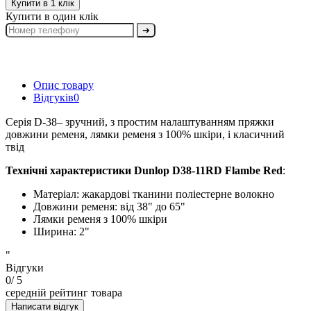
Купити в 1 клік
Купити в один клік
➔
Опис товару
Відгуків
0
Серія D-38– зручний, з простим налаштуванням пряжки
довжини ременя, лямки ременя з 100% шкіри, і класичний
твід
Технічні характеристики
Dunlop D38-11RD Flambe Red
:
Матеріал: жакардові тканини поліестерне волокно
Довжини ременя: від 38" до 65"
Лямки ременя з 100% шкіри
Ширина: 2"
"
Відгуки
0
/ 5
середній рейтинг товара
Написати відгук