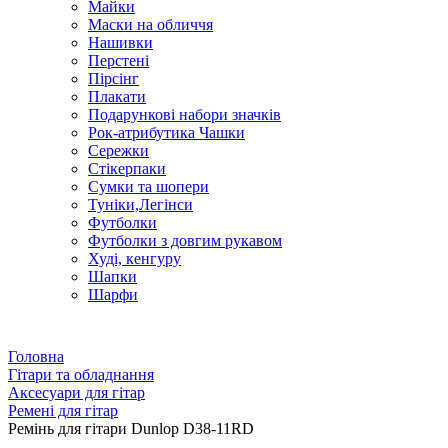
Майки
Маски на обличчя
Нашивки
Перстені
Пірсінг
Плакати
Подарункові набори значків
Рок-атрибутика Чашки
Сережки
Стікерпаки
Сумки та шопери
Туніки,Легінси
Футболки
Футболки з довгим рукавом
Худі, кенгуру
Шапки
Шарфи
Головна
Гітари та обладнання
Аксесуари для гітар
Ремені для гітар
Ремінь для гітари Dunlop D38-11RD