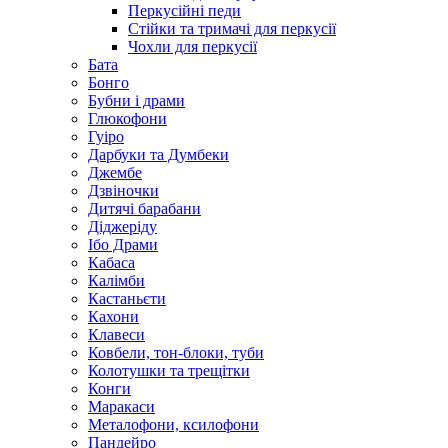
Перкусійні педи
Стійки та тримачі для перкусії
Чохли для перкусії
Бата
Бонго
Бубни і драми
Глюкофони
Гуіро
Дарбуки та Думбеки
Джембе
Дзвіночки
Дитячі барабани
Діджеріду
Ібо Драми
Кабаса
Калімби
Кастаньєти
Кахони
Клавеси
Ковбели, тон-блоки, туби
Колотушки та трещітки
Конги
Маракаси
Металофони, ксилофони
Пандейро