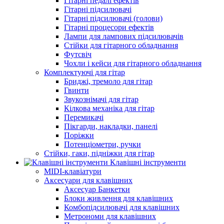
Гітарні педалі ефектів
Гітарні підсилювачі
Гітарні підсилювачі (голови)
Гітарні процесори ефектів
Лампи для лампових підсилювачів
Стійки для гітарного обладнання
Футсвіч
Чохли і кейси для гітарного обладнання
Комплектуючі для гітар
Бриджі, тремоло для гітар
Гвинти
Звукознімачі для гітар
Кілкова механіка для гітар
Перемикачі
Пікгарди, накладки, панелі
Поріжки
Потенціометри, ручки
Стійки, гаки, підніжки для гітар
Клавішні інструменти
MIDI-клавіатури
Аксесуари для клавішних
Аксесуар Банкетки
Блоки живлення для клавішних
Комбопідсилювачі для клавішних
Метрономи для клавішних