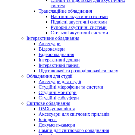
Стійки та підставки для акустичних
систем
Трансляційне обладнання
Настінні акустичні системи
Підвісні акустичні системи
Рупорні акустичні системи
Стельові акустичні системи
Інтерактивне обладнання
Аксесуари
Відеокамери
Відеообладнання
Інтерактивні дошки
Інтерактивні панелі
Підсилювачі та розподілювачі сигналу
Обладнання для студії
Аксесуари для студії
Студійні мікрофони та системи
Студійні монітори
Студійні сабвуфери
Світлове обладнання
DMX-управління
Аксесуари для світлових приладів
Бліндера
Документ-камери
Лампи для світлового обладнання