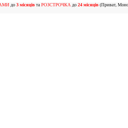
АМИ
до
3 місяців
та
РОЗСТРОЧКА
до
24 місяців
(Приват, Моно