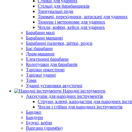
Стійки для ударних
Стільці для барабанщиків
Тренувальні педи
Тримачі, перехідники, затискачі для ударних
Тюнери і метрономи для ударних
Чохли, кофри, кейси для ударних
Барабани малі
Барабани маршові
Барабанні палички, щітки, родси
Бас-барабани
Драм-машини
Електронні барабани
Колотушки для барабанів
Тарілки оркестрові
Тарілки ударні
Томи
Ударні установки акустичні
Народні інструменти
Аксесуари для народних інструментів
Струни, ключі, каподастри для народних інст
Чохли і стійки для народних інструментів
Банджо
Бандури
Бузукі, кобзи
Варгани (дримби)