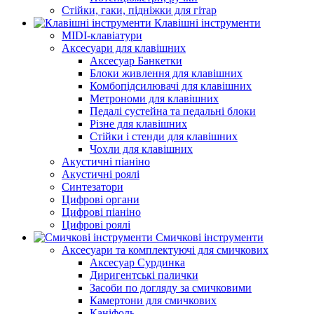
Стійки, гаки, підніжки для гітар
Клавішні інструменти
MIDI-клавіатури
Аксесуари для клавішних
Аксесуар Банкетки
Блоки живлення для клавішних
Комбопідсилювачі для клавішних
Метрономи для клавішних
Педалі сустейна та педальні блоки
Різне для клавішних
Стійки і стенди для клавішних
Чохли для клавішних
Акустичні піаніно
Акустичні роялі
Синтезатори
Цифрові органи
Цифрові піаніно
Цифрові роялі
Смичкові інструменти
Аксесуари та комплектуючі для смичкових
Аксесуар Сурдинка
Диригентські палички
Засоби по догляду за смичковими
Камертони для смичкових
Каніфоль