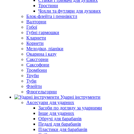
Стійки і тримачі для духових
Тростини
Чохли та футляри для духових
Блок-флейта і пеннівістл
Валторни
Гобої
Губні гармошки
Кларнети
Корнети
Мелодіки, піаніки
Окарина і казу
Саксгорни
Саксофони
Тромбони
Труби
Туби
Флейти
Флюгельгорни
Ударні інструменти
Аксесуари для ударних
Засоби по догляду за ударними
Інше для ударних
Обручі для барабанів
Педалі для барабанів
Пластики для барабанів