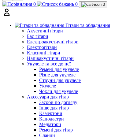
0
0
0
Гітари та обладнання
Акустичні гітари
Бас-гітари
Електроакустичні гітари
Електрогітари
Класичні гітари
Напівакустичні гітари
Укулеле та все до неї
Ремені для укулеле
Різне для укулеле
Струни для укулеле
Укулеле
Чохли для укулеле
Аксесуари для гітар
Засоби по догляду
Інше для гітар
Камертони
Каподастри
Медіатори
Ремені для гітар
Слайди