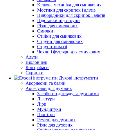
Кілкова механіка для смичкових
Мостики для скрипок і альтів
Підборiдники для скрипок і альтів
Підставки під струни
Різне для смичкових
Смички
Стійки для смичкових
Струни для смичкових
Струнотримачі
Чохли і футляри для смичкових
Альти
Віолончелі
Контрабаси
Скрипки
Духові інструменти
Акордеони та баяни
Аксесуари для духових
Засоби по догляду за духовими
Лігатури
Ліри
Мундштуки
Пюпітри
Ремені для духових
Різне для духових