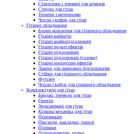
Стреплоки і тримачі для ременів
Струни для гітар
Тюнери і метрономи
Чохли і кофри для гітар
Гітарне обладнання
Блоки живлення для гітарного обладнання
Гітарні кабінети
Гітарні комбопідсилювачі
Гітарні педалі ефектів
Гітарні підсилювачі
Гітарні підсилювачі (голови)
Гітарні процесори ефектів
Лампи для лампових підсилювачів
Стійки для гітарного обладнання
Футсвіч
Чохли і кейси для гітарного обладнання
Комплектуючі для гітар
Бриджі, тремоло для гітар
Гвинти
Звукознімачі для гітар
Кілкова механіка для гітар
Перемикачі
Пікгарди, накладки, панелі
Поріжки
Потенціометри, ручки