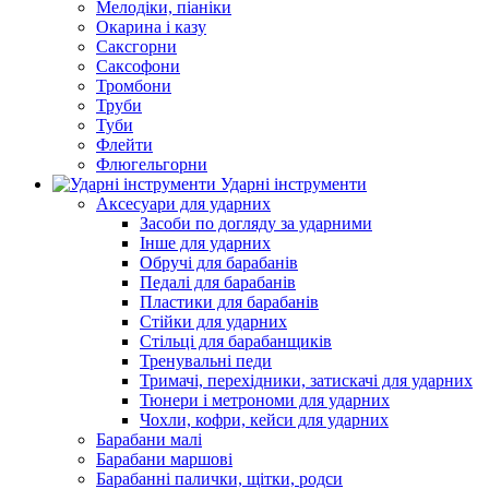
Мелодіки, піаніки
Окарина і казу
Саксгорни
Саксофони
Тромбони
Труби
Туби
Флейти
Флюгельгорни
Ударні інструменти
Аксесуари для ударних
Засоби по догляду за ударними
Інше для ударних
Обручі для барабанів
Педалі для барабанів
Пластики для барабанів
Стійки для ударних
Стільці для барабанщиків
Тренувальні педи
Тримачі, перехідники, затискачі для ударних
Тюнери і метрономи для ударних
Чохли, кофри, кейси для ударних
Барабани малі
Барабани маршові
Барабанні палички, щітки, родси