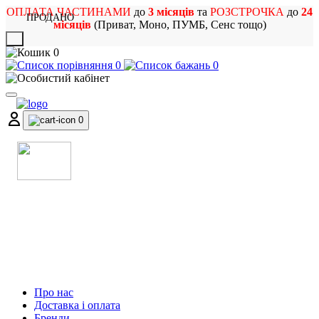
ОПЛАТА ЧАСТИНАМИ
до
3 місяців
та
РОЗСТРОЧКА
до
24
ПРОДАНО
місяців
(Приват, Моно, ПУМБ, Сенс тощо)
X
0
0
0
0
МАГАЗИН
МУЗИЧНИХ ІНСТРУМЕНТІВ
ТА РОК АТРИБУТИКИ
Про нас
Доставка і оплата
Бренди