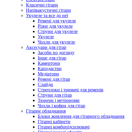
Класичні гітари
Напівакустичні гітари
Укулеле та все до неї
Ремені для укулеле
Різне для укулеле
Струни для укулеле
Укулеле
Чохли для укулеле
Аксесуари для гітар
Засоби по догляду
Інше для гітар
Камертони
Каподастри
Медіатори
Ремені для гітар
Слайди
Стреплоки і тримачі для ременів
Струни для гітар
Тюнери і метрономи
Чохли і кофри для гітар
Гітарне обладнання
Блоки живлення для гітарного обладнання
Гітарні кабінети
Гітарні комбопідсилювачі