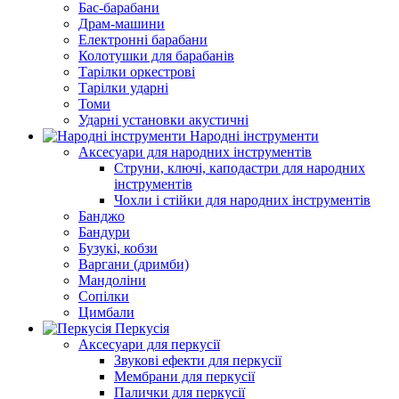
Бас-барабани
Драм-машини
Електронні барабани
Колотушки для барабанів
Тарілки оркестрові
Тарілки ударні
Томи
Ударні установки акустичні
Народні інструменти
Аксесуари для народних інструментів
Струни, ключі, каподастри для народних
інструментів
Чохли і стійки для народних інструментів
Банджо
Бандури
Бузукі, кобзи
Варгани (дримби)
Мандоліни
Сопілки
Цимбали
Перкусія
Аксесуари для перкусії
Звукові ефекти для перкусії
Мембрани для перкусії
Палички для перкусії