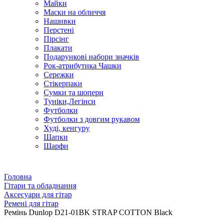
Майки
Маски на обличчя
Нашивки
Перстені
Пірсінг
Плакати
Подарункові набори значків
Рок-атрибутика Чашки
Сережки
Стікерпаки
Сумки та шопери
Туніки,Легінси
Футболки
Футболки з довгим рукавом
Худі, кенгуру
Шапки
Шарфи
Головна
Гітари та обладнання
Аксесуари для гітар
Ремені для гітар
Ремінь Dunlop D21-01BK STRAP COTTON Black