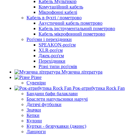
Кабель Мультикор
Комутаційний кабель
Мікрофонні кабелі
Кабель в бухті / пометрово
Акустичний кабель пометрово
Кабель інструментальний пометрово
Кабель мікрофонний пометрово
Роз'єми і перехідники
SPEAKON-роз'єм
XLR-роз'єм
Джек-роз'єм
Перехідники
Різні типи роз'ємів
Музична література
Різне
Сувеніри
Рок-атрибутика Rock Fan
Бандани бафи балаклави
Браслети напульсники наручі
Дитячі футболки
Значки
Кепки
Кулони
Куртки - безрукавки (джинс)
Ланцюги