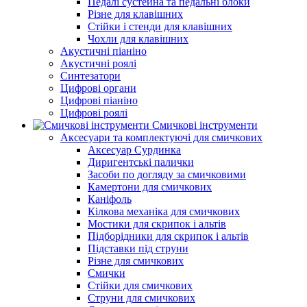
Педалі сустейна та педальні блоки
Різне для клавішних
Стійки і стенди для клавішних
Чохли для клавішних
Акустичні піаніно
Акустичні роялі
Синтезатори
Цифрові органи
Цифрові піаніно
Цифрові роялі
Смичкові інструменти
Аксесуари та комплектуючі для смичкових
Аксесуар Сурдинка
Диригентські палички
Засоби по догляду за смичковими
Камертони для смичкових
Каніфоль
Кілкова механіка для смичкових
Мостики для скрипок і альтів
Підборiдники для скрипок і альтів
Підставки під струни
Різне для смичкових
Смички
Стійки для смичкових
Струни для смичкових