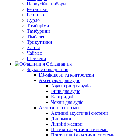
Перкусійні набори
Рейнстіки
Репініко
Сурдо
Тамборіми
Тамбурини
Тімбалес
Трикутники
Ханги
Чаймес
Шейкери
Обладнання
Звукове обладнання
DJ-мікшери та контролери
Аксесуари для аудіо
Адаптери для аудіо
Інше для аудіо
Картриджі
Чохли для аудіо
Акустичні системи
Активні акустичні системи
Динаміки
Лінійні масиви
Пасивні акустичні системи
Портативні акустичні системи