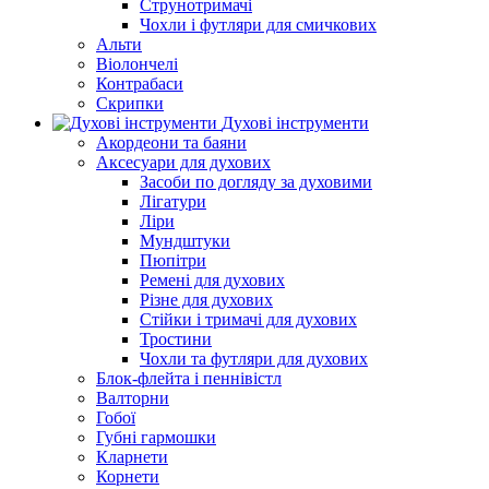
Струнотримачі
Чохли і футляри для смичкових
Альти
Віолончелі
Контрабаси
Скрипки
Духові інструменти
Акордеони та баяни
Аксесуари для духових
Засоби по догляду за духовими
Лігатури
Ліри
Мундштуки
Пюпітри
Ремені для духових
Різне для духових
Стійки і тримачі для духових
Тростини
Чохли та футляри для духових
Блок-флейта і пеннівістл
Валторни
Гобої
Губні гармошки
Кларнети
Корнети