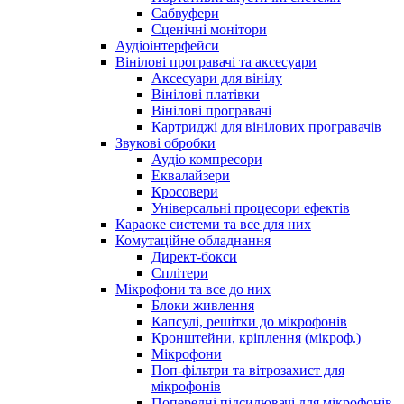
Сабвуфери
Сценічні монітори
Аудіоінтерфейси
Вінілові програвачі та аксесуари
Аксесуари для вінілу
Вінілові платівки
Вінілові програвачі
Картриджі для вінілових програвачів
Звукові обробки
Аудіо компресори
Еквалайзери
Кросовери
Універсальні процесори ефектів
Караоке системи та все для них
Комутаційне обладнання
Директ-бокси
Сплітери
Мікрофони та все до них
Блоки живлення
Капсулі, решітки до мікрофонів
Кронштейни, кріплення (мікроф.)
Мікрофони
Поп-фільтри та вітрозахист для
мікрофонів
Попередні підсилювачі для мікрофонів