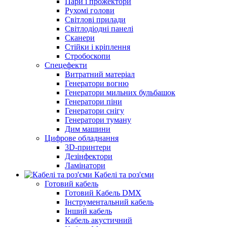
Пари і прожектори
Рухомі голови
Світлові прилади
Світлодіодні панелі
Сканери
Стійки і кріплення
Стробоскопи
Спецефекти
Витратний матеріал
Генератори вогню
Генератори мильних бульбашок
Генератори піни
Генератори снігу
Генератори туману
Дим машини
Цифрове обладнання
3D-принтери
Дезінфектори
Ламінатори
Кабелі та роз'єми
Готовий кабель
Готовий Кабель DMX
Інструментальний кабель
Інший кабель
Кабель акустичний