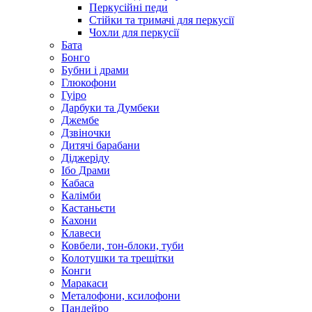
Перкусійні педи
Стійки та тримачі для перкусії
Чохли для перкусії
Бата
Бонго
Бубни і драми
Глюкофони
Гуіро
Дарбуки та Думбеки
Джембе
Дзвіночки
Дитячі барабани
Діджеріду
Ібо Драми
Кабаса
Калімби
Кастаньєти
Кахони
Клавеси
Ковбели, тон-блоки, туби
Колотушки та трещітки
Конги
Маракаси
Металофони, ксилофони
Пандейро