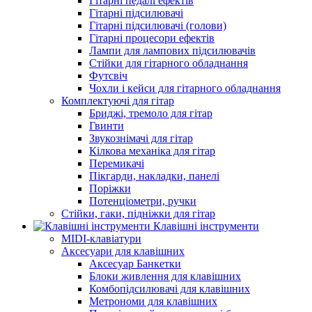
Гітарні педалі ефектів
Гітарні підсилювачі
Гітарні підсилювачі (голови)
Гітарні процесори ефектів
Лампи для лампових підсилювачів
Стійки для гітарного обладнання
Футсвіч
Чохли і кейси для гітарного обладнання
Комплектуючі для гітар
Бриджі, тремоло для гітар
Гвинти
Звукознімачі для гітар
Кілкова механіка для гітар
Перемикачі
Пікгарди, накладки, панелі
Поріжки
Потенціометри, ручки
Стійки, гаки, підніжки для гітар
Клавішні інструменти
MIDI-клавіатури
Аксесуари для клавішних
Аксесуар Банкетки
Блоки живлення для клавішних
Комбопідсилювачі для клавішних
Метрономи для клавішних