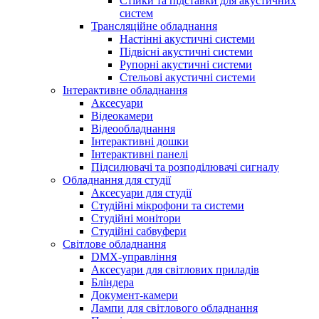
Стійки та підставки для акустичних
систем
Трансляційне обладнання
Настінні акустичні системи
Підвісні акустичні системи
Рупорні акустичні системи
Стельові акустичні системи
Інтерактивне обладнання
Аксесуари
Відеокамери
Відеообладнання
Інтерактивні дошки
Інтерактивні панелі
Підсилювачі та розподілювачі сигналу
Обладнання для студії
Аксесуари для студії
Студійні мікрофони та системи
Студійні монітори
Студійні сабвуфери
Світлове обладнання
DMX-управління
Аксесуари для світлових приладів
Бліндера
Документ-камери
Лампи для світлового обладнання