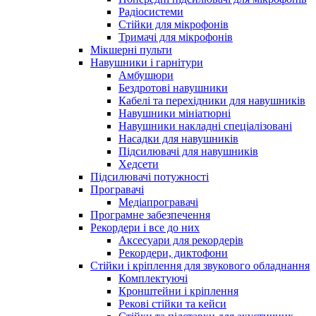
Радіосистеми
Стійки для мікрофонів
Тримачі для мікрофонів
Мікшерні пульти
Навушники і гарнітури
Амбушюри
Бездротові навушники
Кабелі та перехідники для навушників
Навушники мініатюрні
Навушники накладні спеціалізовані
Насадки для навушників
Підсилювачі для навушників
Хедсети
Підсилювачі потужності
Програвачі
Медіапрогравачі
Програмне забезпечення
Рекордери і все до них
Аксесуари для рекордерів
Рекордери, диктофони
Стійки і кріплення для звукового обладнання
Комплектуючі
Кронштейни і кріплення
Рекові стійки та кейси