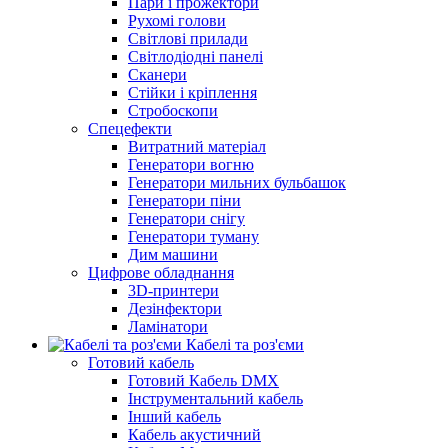
Пари і прожектори
Рухомі голови
Світлові прилади
Світлодіодні панелі
Сканери
Стійки і кріплення
Стробоскопи
Спецефекти
Витратний матеріал
Генератори вогню
Генератори мильних бульбашок
Генератори піни
Генератори снігу
Генератори туману
Дим машини
Цифрове обладнання
3D-принтери
Дезінфектори
Ламінатори
Кабелі та роз'єми
Готовий кабель
Готовий Кабель DMX
Інструментальний кабель
Інший кабель
Кабель акустичний