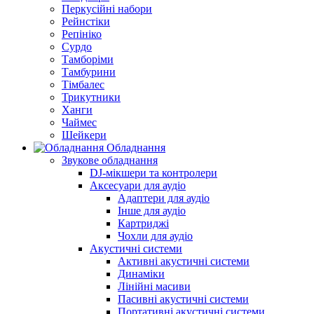
Перкусійні набори
Рейнстіки
Репініко
Сурдо
Тамборіми
Тамбурини
Тімбалес
Трикутники
Ханги
Чаймес
Шейкери
Обладнання
Звукове обладнання
DJ-мікшери та контролери
Аксесуари для аудіо
Адаптери для аудіо
Інше для аудіо
Картриджі
Чохли для аудіо
Акустичні системи
Активні акустичні системи
Динаміки
Лінійні масиви
Пасивні акустичні системи
Портативні акустичні системи