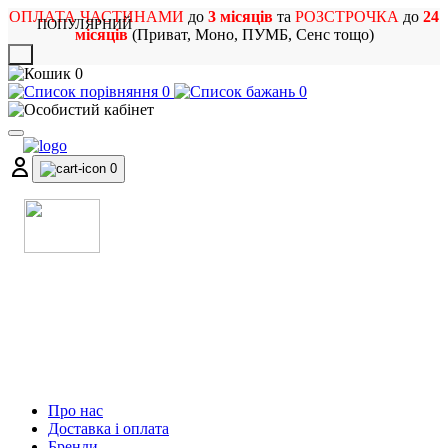
ОПЛАТА ЧАСТИНАМИ
до
3 місяців
та
РОЗСТРОЧКА
до
24
ПОПУЛЯРНИЙ
місяців
(Приват, Моно, ПУМБ, Сенс тощо)
X
0
0
0
0
МАГАЗИН
МУЗИЧНИХ ІНСТРУМЕНТІВ
ТА РОК АТРИБУТИКИ
Про нас
Доставка і оплата
Бренди