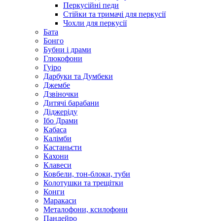
Перкусійні педи
Стійки та тримачі для перкусії
Чохли для перкусії
Бата
Бонго
Бубни і драми
Глюкофони
Гуіро
Дарбуки та Думбеки
Джембе
Дзвіночки
Дитячі барабани
Діджеріду
Ібо Драми
Кабаса
Калімби
Кастаньєти
Кахони
Клавеси
Ковбели, тон-блоки, туби
Колотушки та трещітки
Конги
Маракаси
Металофони, ксилофони
Пандейро