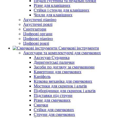
Педалі сустейна та педальні блоки
Різне для клавішних
Стійки і стенди для клавішних
Чохли для клавішних
Акустичні піаніно
Акустичні роялі
Синтезатори
Цифрові органи
Цифрові піаніно
Цифрові роялі
Смичкові інструменти
Аксесуари та комплектуючі для смичкових
Аксесуар Сурдинка
Диригентські палички
Засоби по догляду за смичковими
Камертони для смичкових
Каніфоль
Кілкова механіка для смичкових
Мостики для скрипок і альтів
Підборiдники для скрипок і альтів
Підставки під струни
Різне для смичкових
Смички
Стійки для смичкових
Струни для смичкових