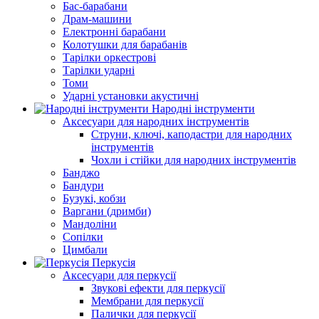
Бас-барабани
Драм-машини
Електронні барабани
Колотушки для барабанів
Тарілки оркестрові
Тарілки ударні
Томи
Ударні установки акустичні
Народні інструменти
Аксесуари для народних інструментів
Струни, ключі, каподастри для народних
інструментів
Чохли і стійки для народних інструментів
Банджо
Бандури
Бузукі, кобзи
Варгани (дримби)
Мандоліни
Сопілки
Цимбали
Перкусія
Аксесуари для перкусії
Звукові ефекти для перкусії
Мембрани для перкусії
Палички для перкусії