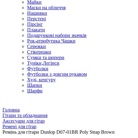
Майки
Маски на обличчя
Нашивки
Перстені
Пірсінг
Плакати
Подарункові набори значків
Рок-атрибутика Чашки
Сережки
Стікерпаки
Сумки та шопери
Туніки,Легінси
Футболки
Футболки з довгим рукавом
Худі, кенгуру
Шапки
Шарфи
Головна
Гітари та обладнання
Аксесуари для гітар
Ремені для гітар
Ремінь для гітари Dunlop D07-01BR Poly Strap Brown