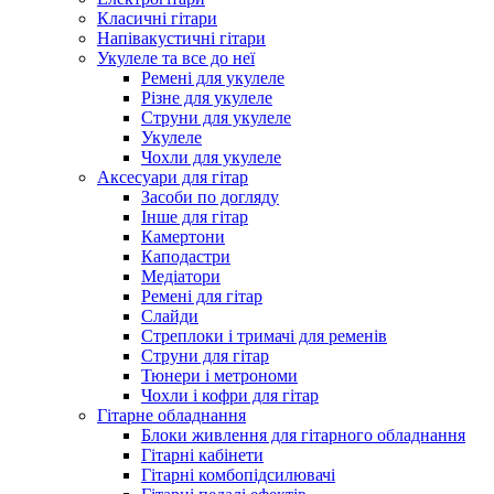
Класичні гітари
Напівакустичні гітари
Укулеле та все до неї
Ремені для укулеле
Різне для укулеле
Струни для укулеле
Укулеле
Чохли для укулеле
Аксесуари для гітар
Засоби по догляду
Інше для гітар
Камертони
Каподастри
Медіатори
Ремені для гітар
Слайди
Стреплоки і тримачі для ременів
Струни для гітар
Тюнери і метрономи
Чохли і кофри для гітар
Гітарне обладнання
Блоки живлення для гітарного обладнання
Гітарні кабінети
Гітарні комбопідсилювачі