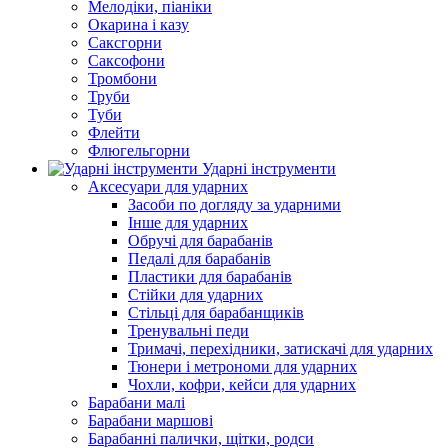
Мелодіки, піаніки
Окарина і казу
Саксгорни
Саксофони
Тромбони
Труби
Туби
Флейти
Флюгельгорни
Ударні інструменти
Аксесуари для ударних
Засоби по догляду за ударними
Інше для ударних
Обручі для барабанів
Педалі для барабанів
Пластики для барабанів
Стійки для ударних
Стільці для барабанщиків
Тренувальні педи
Тримачі, перехідники, затискачі для ударних
Тюнери і метрономи для ударних
Чохли, кофри, кейси для ударних
Барабани малі
Барабани маршові
Барабанні палички, щітки, родси