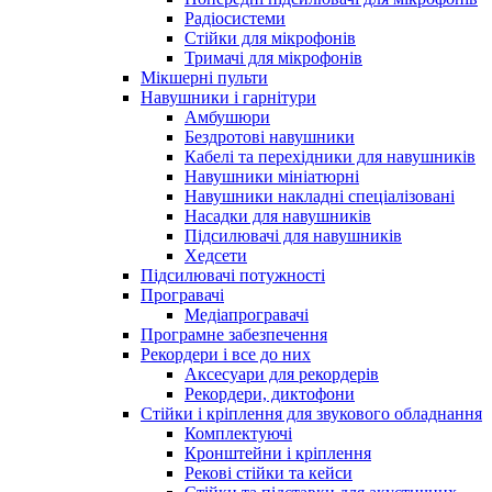
Радіосистеми
Стійки для мікрофонів
Тримачі для мікрофонів
Мікшерні пульти
Навушники і гарнітури
Амбушюри
Бездротові навушники
Кабелі та перехідники для навушників
Навушники мініатюрні
Навушники накладні спеціалізовані
Насадки для навушників
Підсилювачі для навушників
Хедсети
Підсилювачі потужності
Програвачі
Медіапрогравачі
Програмне забезпечення
Рекордери і все до них
Аксесуари для рекордерів
Рекордери, диктофони
Стійки і кріплення для звукового обладнання
Комплектуючі
Кронштейни і кріплення
Рекові стійки та кейси