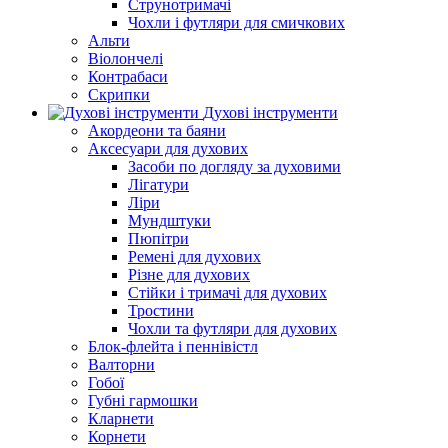
Струнотримачі
Чохли і футляри для смичкових
Альти
Віолончелі
Контрабаси
Скрипки
Духові інструменти
Акордеони та баяни
Аксесуари для духових
Засоби по догляду за духовими
Лігатури
Ліри
Мундштуки
Пюпітри
Ремені для духових
Різне для духових
Стійки і тримачі для духових
Тростини
Чохли та футляри для духових
Блок-флейта і пеннівістл
Валторни
Гобої
Губні гармошки
Кларнети
Корнети