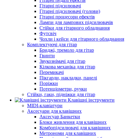
Гітарні педалі ефектів
Гітарні підсилювачі
Гітарні підсилювачі (голови)
Гітарні процесори ефектів
Лампи для лампових підсилювачів
Стійки для гітарного обладнання
Футсвіч
Чохли і кейси для гітарного обладнання
Комплектуючі для гітар
Бриджі, тремоло для гітар
Гвинти
Звукознімачі для гітар
Кілкова механіка для гітар
Перемикачі
Пікгарди, накладки, панелі
Поріжки
Потенціометри, ручки
Стійки, гаки, підніжки для гітар
Клавішні інструменти
MIDI-клавіатури
Аксесуари для клавішних
Аксесуар Банкетки
Блоки живлення для клавішних
Комбопідсилювачі для клавішних
Метрономи для клавішних