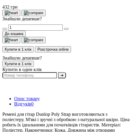
432 грн
Знайшли дешевше?
До кошика
Купити в 1 клік
Розстрочка online
Знайшли дешевше?
Купити в 1 клік
Купити в один клік
➔
Опис товару
Відгуків
0
Ремені для гітар Dunlop Poly Strap виготовляються з
поліестеру. М'які і зручні з обробкою з натуральної шкіри. Ціна
робить їх ідеальними для початківців гітаристів. Матеріал:
Поліестер. Наконечники: Кожа. Довжина між отворами