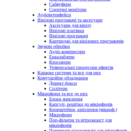
Сабвуфери
Сценічні монітори
Аудіоінтерфейси
Вінілові програвачі та аксесуари
Аксесуари для вінілу
Вінілові платівки
Вінілові програвачі
Картриджі для вінілових програвачів
Звукові обробки
Аудіо компресори
Еквалайзери
Кросовери
Універсальні процесори ефектів
Караоке системи та все для них
Комутаційне обладнання
Директ-бокси
Сплітери
Мікрофони та все до них
Блоки живлення
Капсулі, решітки до мікрофонів
Кронштейни, кріплення (мікроф.)
Мікрофони
Поп-фільтри та вітрозахист для
мікрофонів
Попередні підсилювачі для мікрофонів