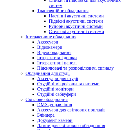
Стійки та підставки для акустичних
систем
Трансляційне обладнання
Настінні акустичні системи
Підвісні акустичні системи
Рупорні акустичні системи
Стельові акустичні системи
Інтерактивне обладнання
Аксесуари
Відеокамери
Відеообладнання
Інтерактивні дошки
Інтерактивні панелі
Підсилювачі та розподілювачі сигналу
Обладнання для студії
Аксесуари для студії
Студійні мікрофони та системи
Студійні монітори
Студійні сабвуфери
Світлове обладнання
DMX-управління
Аксесуари для світлових приладів
Бліндера
Документ-камери
Лампи для світлового обладнання