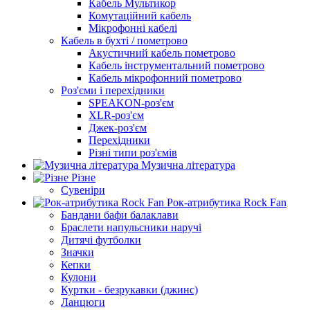
Кабель Мультикор
Комутаційний кабель
Мікрофонні кабелі
Кабель в бухті / пометрово
Акустичний кабель пометрово
Кабель інструментальний пометрово
Кабель мікрофонний пометрово
Роз'єми і перехідники
SPEAKON-роз'єм
XLR-роз'єм
Джек-роз'єм
Перехідники
Різні типи роз'ємів
Музична література
Різне
Сувеніри
Рок-атрибутика Rock Fan
Бандани бафи балаклави
Браслети напульсники наручі
Дитячі футболки
Значки
Кепки
Кулони
Куртки - безрукавки (джинс)
Ланцюги