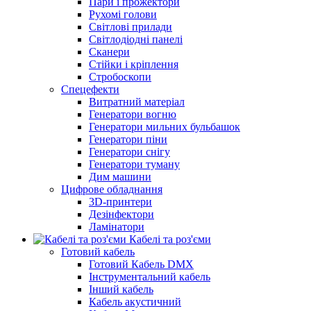
Пари і прожектори
Рухомі голови
Світлові прилади
Світлодіодні панелі
Сканери
Стійки і кріплення
Стробоскопи
Спецефекти
Витратний матеріал
Генератори вогню
Генератори мильних бульбашок
Генератори піни
Генератори снігу
Генератори туману
Дим машини
Цифрове обладнання
3D-принтери
Дезінфектори
Ламінатори
Кабелі та роз'єми
Готовий кабель
Готовий Кабель DMX
Інструментальний кабель
Інший кабель
Кабель акустичний