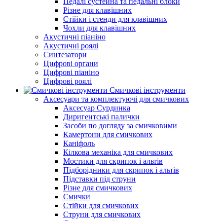
Педалі сустейна та педальні блоки
Різне для клавішних
Стійки і стенди для клавішних
Чохли для клавішних
Акустичні піаніно
Акустичні роялі
Синтезатори
Цифрові органи
Цифрові піаніно
Цифрові роялі
Смичкові інструменти
Аксесуари та комплектуючі для смичкових
Аксесуар Сурдинка
Диригентські палички
Засоби по догляду за смичковими
Камертони для смичкових
Каніфоль
Кілкова механіка для смичкових
Мостики для скрипок і альтів
Підборiдники для скрипок і альтів
Підставки під струни
Різне для смичкових
Смички
Стійки для смичкових
Струни для смичкових