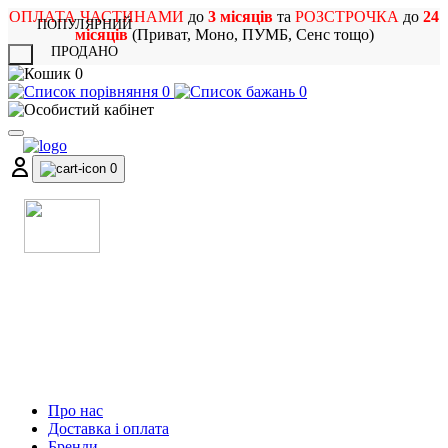
ОПЛАТА ЧАСТИНАМИ
до
3 місяців
та
РОЗСТРОЧКА
до
24
ПОПУЛЯРНИЙ
місяців
(Приват, Моно, ПУМБ, Сенс тощо)
ПРОДАНО
X
0
0
0
0
МАГАЗИН
МУЗИЧНИХ ІНСТРУМЕНТІВ
ТА РОК АТРИБУТИКИ
Про нас
Доставка і оплата
Бренди