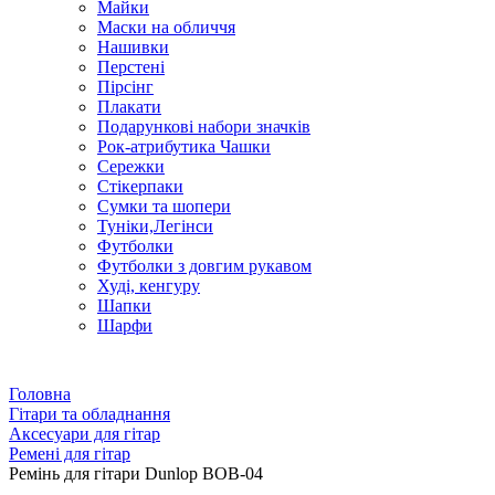
Майки
Маски на обличчя
Нашивки
Перстені
Пірсінг
Плакати
Подарункові набори значків
Рок-атрибутика Чашки
Сережки
Стікерпаки
Сумки та шопери
Туніки,Легінси
Футболки
Футболки з довгим рукавом
Худі, кенгуру
Шапки
Шарфи
Головна
Гітари та обладнання
Аксесуари для гітар
Ремені для гітар
Ремінь для гітари Dunlop BOB-04