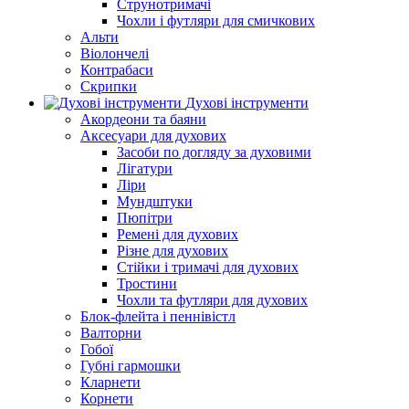
Струнотримачі
Чохли і футляри для смичкових
Альти
Віолончелі
Контрабаси
Скрипки
Духові інструменти
Акордеони та баяни
Аксесуари для духових
Засоби по догляду за духовими
Лігатури
Ліри
Мундштуки
Пюпітри
Ремені для духових
Різне для духових
Стійки і тримачі для духових
Тростини
Чохли та футляри для духових
Блок-флейта і пеннівістл
Валторни
Гобої
Губні гармошки
Кларнети
Корнети