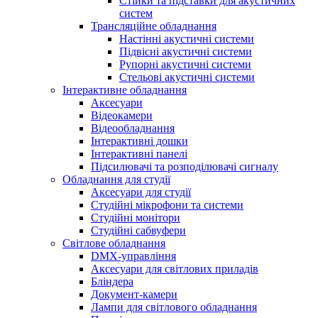
Стійки та підставки для акустичних
систем
Трансляційне обладнання
Настінні акустичні системи
Підвісні акустичні системи
Рупорні акустичні системи
Стельові акустичні системи
Інтерактивне обладнання
Аксесуари
Відеокамери
Відеообладнання
Інтерактивні дошки
Інтерактивні панелі
Підсилювачі та розподілювачі сигналу
Обладнання для студії
Аксесуари для студії
Студійні мікрофони та системи
Студійні монітори
Студійні сабвуфери
Світлове обладнання
DMX-управління
Аксесуари для світлових приладів
Бліндера
Документ-камери
Лампи для світлового обладнання