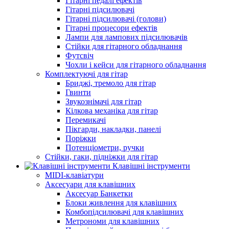
Гітарні педалі ефектів
Гітарні підсилювачі
Гітарні підсилювачі (голови)
Гітарні процесори ефектів
Лампи для лампових підсилювачів
Стійки для гітарного обладнання
Футсвіч
Чохли і кейси для гітарного обладнання
Комплектуючі для гітар
Бриджі, тремоло для гітар
Гвинти
Звукознімачі для гітар
Кілкова механіка для гітар
Перемикачі
Пікгарди, накладки, панелі
Поріжки
Потенціометри, ручки
Стійки, гаки, підніжки для гітар
Клавішні інструменти
MIDI-клавіатури
Аксесуари для клавішних
Аксесуар Банкетки
Блоки живлення для клавішних
Комбопідсилювачі для клавішних
Метрономи для клавішних