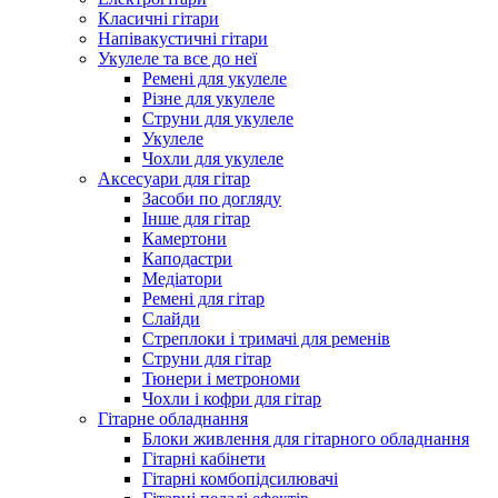
Класичні гітари
Напівакустичні гітари
Укулеле та все до неї
Ремені для укулеле
Різне для укулеле
Струни для укулеле
Укулеле
Чохли для укулеле
Аксесуари для гітар
Засоби по догляду
Інше для гітар
Камертони
Каподастри
Медіатори
Ремені для гітар
Слайди
Стреплоки і тримачі для ременів
Струни для гітар
Тюнери і метрономи
Чохли і кофри для гітар
Гітарне обладнання
Блоки живлення для гітарного обладнання
Гітарні кабінети
Гітарні комбопідсилювачі