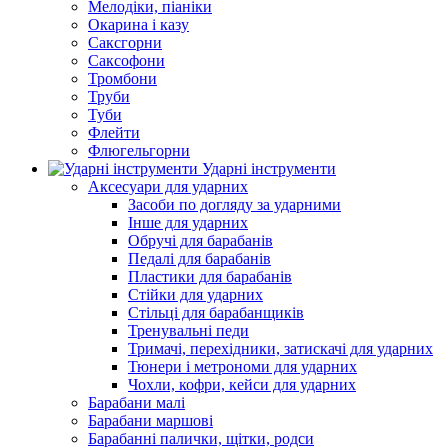
Мелодіки, піаніки
Окарина і казу
Саксгорни
Саксофони
Тромбони
Труби
Туби
Флейти
Флюгельгорни
Ударні інструменти
Аксесуари для ударних
Засоби по догляду за ударними
Інше для ударних
Обручі для барабанів
Педалі для барабанів
Пластики для барабанів
Стійки для ударних
Стільці для барабанщиків
Тренувальні педи
Тримачі, перехідники, затискачі для ударних
Тюнери і метрономи для ударних
Чохли, кофри, кейси для ударних
Барабани малі
Барабани маршові
Барабанні палички, щітки, родси