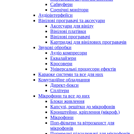
Сабвуфери
Сценічні монітори
Аудіоінтерфейси
Вінілові програвачі та аксесуари
Аксесуари для вінілу
Вінілові платівки
Вінілові програвачі
Картриджі для вінілових програвачів
Звукові обробки
Аудіо компресори
Еквалайзери
Кросовери
Універсальні процесори ефектів
Караоке системи та все для них
Комутаційне обладнання
Директ-бокси
Сплітери
Мікрофони та все до них
Блоки живлення
Капсулі, решітки до мікрофонів
Кронштейни, кріплення (мікроф.)
Мікрофони
Поп-фільтри та вітрозахист для
мікрофонів
Попередні підсилювачі для мікрофонів