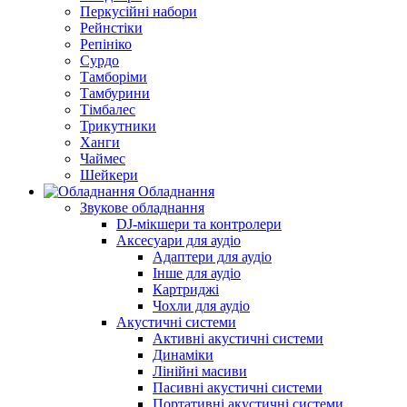
Перкусійні набори
Рейнстіки
Репініко
Сурдо
Тамборіми
Тамбурини
Тімбалес
Трикутники
Ханги
Чаймес
Шейкери
Обладнання
Звукове обладнання
DJ-мікшери та контролери
Аксесуари для аудіо
Адаптери для аудіо
Інше для аудіо
Картриджі
Чохли для аудіо
Акустичні системи
Активні акустичні системи
Динаміки
Лінійні масиви
Пасивні акустичні системи
Портативні акустичні системи