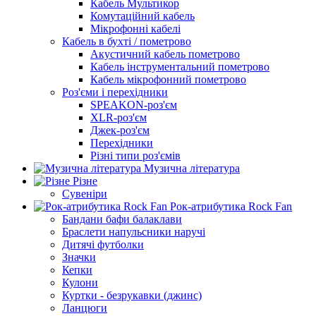
Кабель Мультикор
Комутаційний кабель
Мікрофонні кабелі
Кабель в бухті / пометрово
Акустичний кабель пометрово
Кабель інструментальний пометрово
Кабель мікрофонний пометрово
Роз'єми і перехідники
SPEAKON-роз'єм
XLR-роз'єм
Джек-роз'єм
Перехідники
Різні типи роз'ємів
Музична література
Різне
Сувеніри
Рок-атрибутика Rock Fan
Бандани бафи балаклави
Браслети напульсники наручі
Дитячі футболки
Значки
Кепки
Кулони
Куртки - безрукавки (джинс)
Ланцюги