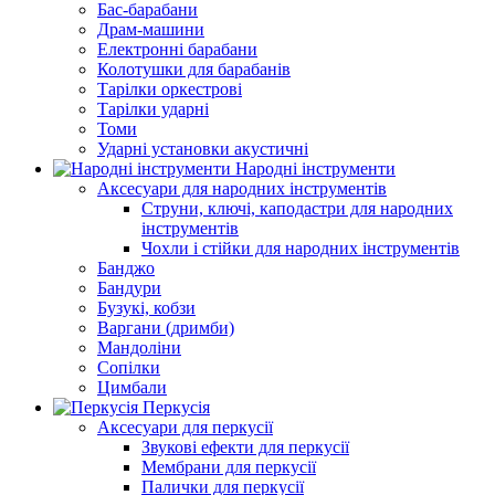
Бас-барабани
Драм-машини
Електронні барабани
Колотушки для барабанів
Тарілки оркестрові
Тарілки ударні
Томи
Ударні установки акустичні
Народні інструменти
Аксесуари для народних інструментів
Струни, ключі, каподастри для народних
інструментів
Чохли і стійки для народних інструментів
Банджо
Бандури
Бузукі, кобзи
Варгани (дримби)
Мандоліни
Сопілки
Цимбали
Перкусія
Аксесуари для перкусії
Звукові ефекти для перкусії
Мембрани для перкусії
Палички для перкусії