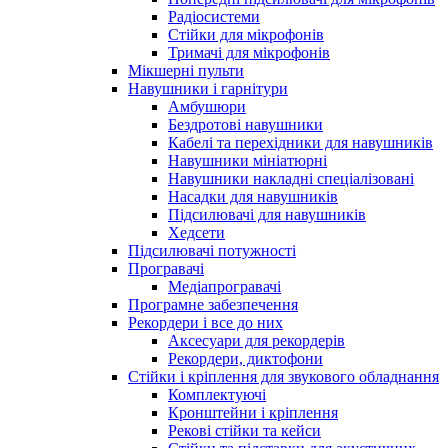
Радіосистеми
Стійки для мікрофонів
Тримачі для мікрофонів
Мікшерні пульти
Навушники і гарнітури
Амбушюри
Бездротові навушники
Кабелі та перехідники для навушників
Навушники мініатюрні
Навушники накладні спеціалізовані
Насадки для навушників
Підсилювачі для навушників
Хедсети
Підсилювачі потужності
Програвачі
Медіапрогравачі
Програмне забезпечення
Рекордери і все до них
Аксесуари для рекордерів
Рекордери, диктофони
Стійки і кріплення для звукового обладнання
Комплектуючі
Кронштейни і кріплення
Рекові стійки та кейси