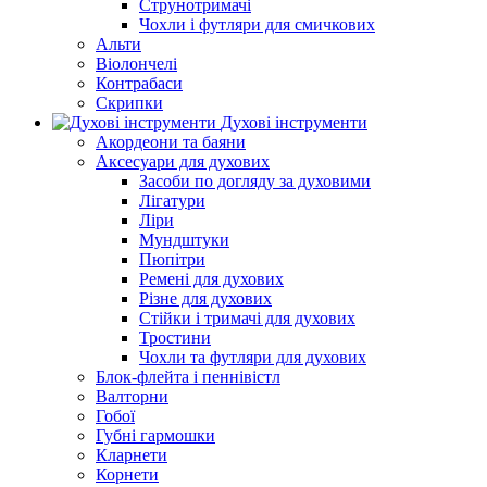
Струнотримачі
Чохли і футляри для смичкових
Альти
Віолончелі
Контрабаси
Скрипки
Духові інструменти
Акордеони та баяни
Аксесуари для духових
Засоби по догляду за духовими
Лігатури
Ліри
Мундштуки
Пюпітри
Ремені для духових
Різне для духових
Стійки і тримачі для духових
Тростини
Чохли та футляри для духових
Блок-флейта і пеннівістл
Валторни
Гобої
Губні гармошки
Кларнети
Корнети