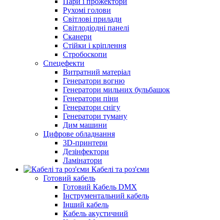
Пари і прожектори
Рухомі голови
Світлові прилади
Світлодіодні панелі
Сканери
Стійки і кріплення
Стробоскопи
Спецефекти
Витратний матеріал
Генератори вогню
Генератори мильних бульбашок
Генератори піни
Генератори снігу
Генератори туману
Дим машини
Цифрове обладнання
3D-принтери
Дезінфектори
Ламінатори
Кабелі та роз'єми
Готовий кабель
Готовий Кабель DMX
Інструментальний кабель
Інший кабель
Кабель акустичний