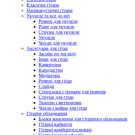
Класичні гітари
Напівакустичні гітари
Укулеле та все до неї
Ремені для укулеле
Різне для укулеле
Струни для укулеле
Укулеле
Чохли для укулеле
Аксесуари для гітар
Засоби по догляду
Інше для гітар
Камертони
Каподастри
Медіатори
Ремені для гітар
Слайди
Стреплоки і тримачі для ременів
Струни для гітар
Тюнери і метрономи
Чохли і кофри для гітар
Гітарне обладнання
Блоки живлення для гітарного обладнання
Гітарні кабінети
Гітарні комбопідсилювачі