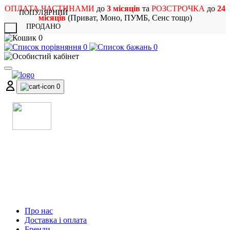
ОПЛАТА ЧАСТИНАМИ
до
3 місяців
та
РОЗСТРОЧКА
до
24
ПОПУЛЯРНИЙ
місяців
(Приват, Моно, ПУМБ, Сенс тощо)
ПРОДАНО
X
0
0
0
0
МАГАЗИН
МУЗИЧНИХ ІНСТРУМЕНТІВ
ТА РОК АТРИБУТИКИ
Про нас
Доставка і оплата
Бренди