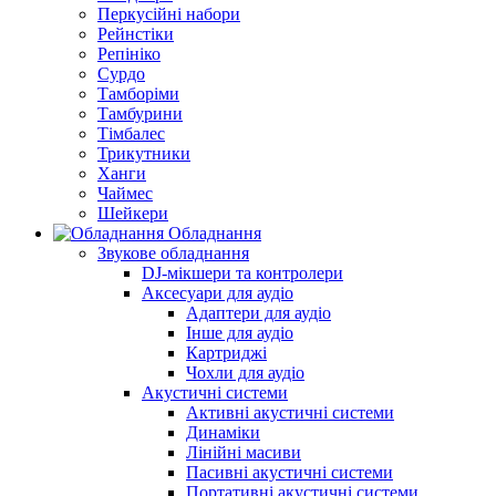
Перкусійні набори
Рейнстіки
Репініко
Сурдо
Тамборіми
Тамбурини
Тімбалес
Трикутники
Ханги
Чаймес
Шейкери
Обладнання
Звукове обладнання
DJ-мікшери та контролери
Аксесуари для аудіо
Адаптери для аудіо
Інше для аудіо
Картриджі
Чохли для аудіо
Акустичні системи
Активні акустичні системи
Динаміки
Лінійні масиви
Пасивні акустичні системи
Портативні акустичні системи