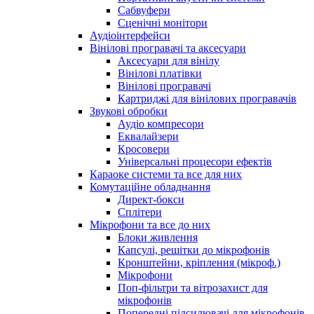
Сабвуфери
Сценічні монітори
Аудіоінтерфейси
Вінілові програвачі та аксесуари
Аксесуари для вінілу
Вінілові платівки
Вінілові програвачі
Картриджі для вінілових програвачів
Звукові обробки
Аудіо компресори
Еквалайзери
Кросовери
Універсальні процесори ефектів
Караоке системи та все для них
Комутаційне обладнання
Директ-бокси
Сплітери
Мікрофони та все до них
Блоки живлення
Капсулі, решітки до мікрофонів
Кронштейни, кріплення (мікроф.)
Мікрофони
Поп-фільтри та вітрозахист для
мікрофонів
Попередні підсилювачі для мікрофонів