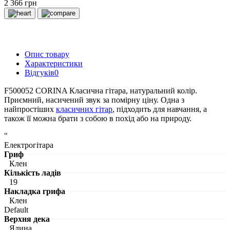
2 366 грн
Опис товару
Характеристики
Відгуків
0
F500052 CORINA Класична гітара, натуральний колір.
Приємний, насичений звук за помірну ціну. Одна з
найпростіших
класичних гітар
, підходить для навчання, а
також її можна брати з собою в похід або на природу.
"
Електрогітара
Гриф
Клен
Кількість ладів
19
Накладка грифа
Клен
Default
Верхня дека
Ялина