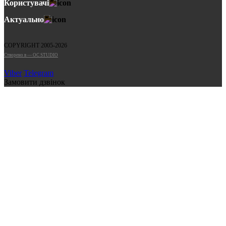
Користувачі
Актуально
COPYRIGHT 2005-2026
Cтворено в — OC STUDIO
Viber
Telegram
Замовити дзвінок