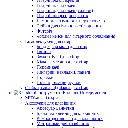
Гітарні педалі ефектів
Гітарні підсилювачі
Гітарні підсилювачі (голови)
Гітарні процесори ефектів
Лампи для лампових підсилювачів
Стійки для гітарного обладнання
Футсвіч
Чохли і кейси для гітарного обладнання
Комплектуючі для гітар
Бриджі, тремоло для гітар
Гвинти
Звукознімачі для гітар
Кілкова механіка для гітар
Перемикачі
Пікгарди, накладки, панелі
Поріжки
Потенціометри, ручки
Стійки, гаки, підніжки для гітар
Клавішні інструменти
MIDI-клавіатури
Аксесуари для клавішних
Аксесуар Банкетки
Блоки живлення для клавішних
Комбопідсилювачі для клавішних
Метрономи для клавішних