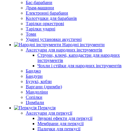
Бас-барабани
Драм-машини
Електронні барабани
Колотушки для барабанів
Тарілки оркестрові
Тарілки ударні
Томи
Ударні установки акустичні
Народні інструменти
Аксесуари для народних інструментів
Струни, ключі, каподастри для народних
інструментів
Чохли і стійки для народних інструментів
Банджо
Бандури
Бузукі, кобзи
Варгани (дримби)
Мандоліни
Сопілки
Цимбали
Перкусія
Аксесуари для перкусії
Звукові ефекти для перкусії
Мембрани для перкусії
Палички для перкусії