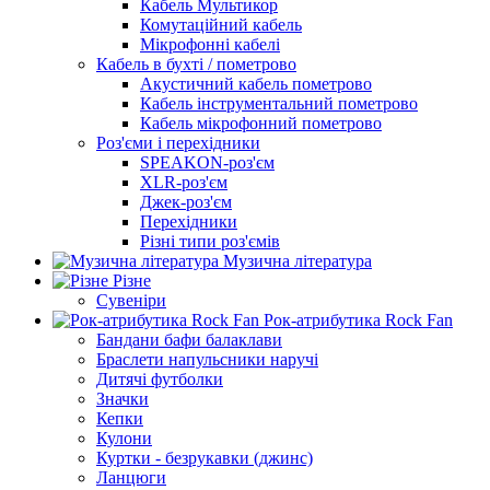
Кабель Мультикор
Комутаційний кабель
Мікрофонні кабелі
Кабель в бухті / пометрово
Акустичний кабель пометрово
Кабель інструментальний пометрово
Кабель мікрофонний пометрово
Роз'єми і перехідники
SPEAKON-роз'єм
XLR-роз'єм
Джек-роз'єм
Перехідники
Різні типи роз'ємів
Музична література
Різне
Сувеніри
Рок-атрибутика Rock Fan
Бандани бафи балаклави
Браслети напульсники наручі
Дитячі футболки
Значки
Кепки
Кулони
Куртки - безрукавки (джинс)
Ланцюги