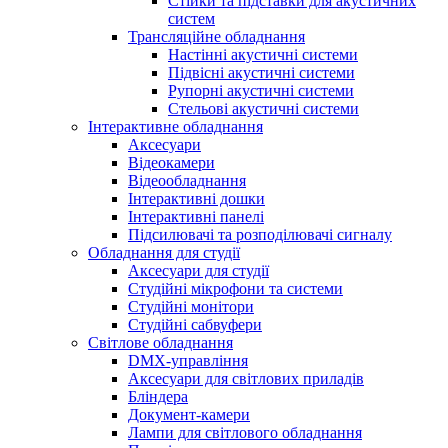
Стійки та підставки для акустичних
систем
Трансляційне обладнання
Настінні акустичні системи
Підвісні акустичні системи
Рупорні акустичні системи
Стельові акустичні системи
Інтерактивне обладнання
Аксесуари
Відеокамери
Відеообладнання
Інтерактивні дошки
Інтерактивні панелі
Підсилювачі та розподілювачі сигналу
Обладнання для студії
Аксесуари для студії
Студійні мікрофони та системи
Студійні монітори
Студійні сабвуфери
Світлове обладнання
DMX-управління
Аксесуари для світлових приладів
Бліндера
Документ-камери
Лампи для світлового обладнання