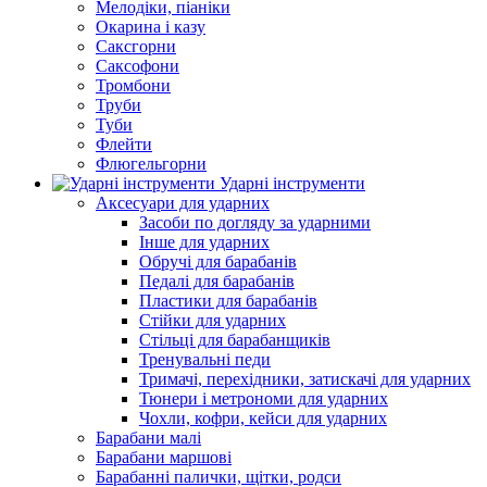
Мелодіки, піаніки
Окарина і казу
Саксгорни
Саксофони
Тромбони
Труби
Туби
Флейти
Флюгельгорни
Ударні інструменти
Аксесуари для ударних
Засоби по догляду за ударними
Інше для ударних
Обручі для барабанів
Педалі для барабанів
Пластики для барабанів
Стійки для ударних
Стільці для барабанщиків
Тренувальні педи
Тримачі, перехідники, затискачі для ударних
Тюнери і метрономи для ударних
Чохли, кофри, кейси для ударних
Барабани малі
Барабани маршові
Барабанні палички, щітки, родси