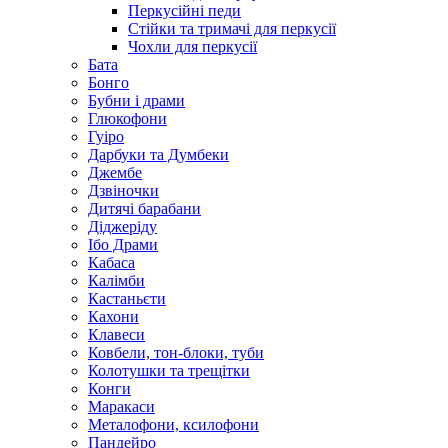
Перкусійні педи
Стійки та тримачі для перкусії
Чохли для перкусії
Бата
Бонго
Бубни і драми
Глюкофони
Гуіро
Дарбуки та Думбеки
Джембе
Дзвіночки
Дитячі барабани
Діджеріду
Ібо Драми
Кабаса
Калімби
Кастаньєти
Кахони
Клавеси
Ковбели, тон-блоки, туби
Колотушки та трещітки
Конги
Маракаси
Металофони, ксилофони
Пандейро