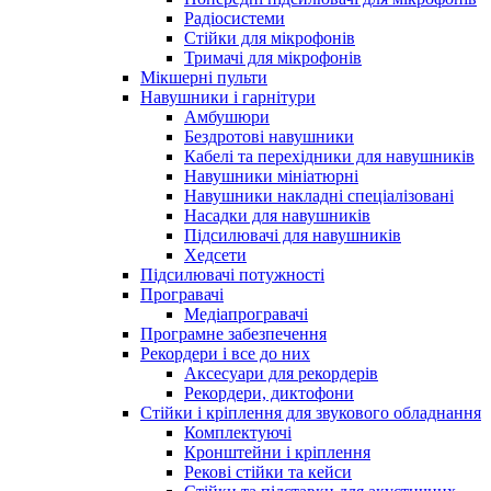
Радіосистеми
Стійки для мікрофонів
Тримачі для мікрофонів
Мікшерні пульти
Навушники і гарнітури
Амбушюри
Бездротові навушники
Кабелі та перехідники для навушників
Навушники мініатюрні
Навушники накладні спеціалізовані
Насадки для навушників
Підсилювачі для навушників
Хедсети
Підсилювачі потужності
Програвачі
Медіапрогравачі
Програмне забезпечення
Рекордери і все до них
Аксесуари для рекордерів
Рекордери, диктофони
Стійки і кріплення для звукового обладнання
Комплектуючі
Кронштейни і кріплення
Рекові стійки та кейси