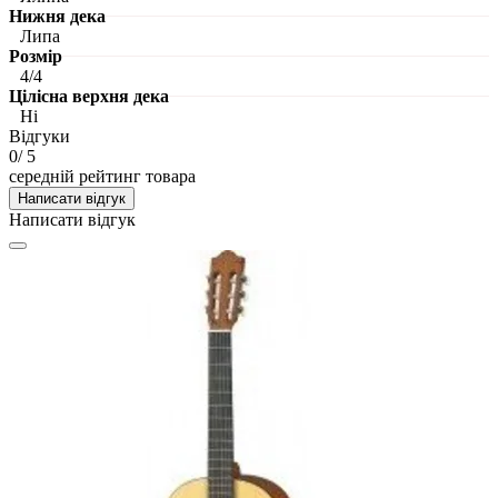
Нижня дека
Липа
Розмір
4/4
Цілісна верхня дека
Ні
Відгуки
0
/ 5
середній рейтинг товара
Написати відгук
Написати відгук