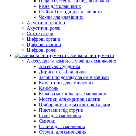
Педалі сустейна та педальні блоки
Різне для клавішних
Стійки і стенди для клавішних
Чохли для клавішних
Акустичні піаніно
Акустичні роялі
Синтезатори
Цифрові органи
Цифрові піаніно
Цифрові роялі
Смичкові інструменти
Аксесуари та комплектуючі для смичкових
Аксесуар Сурдинка
Диригентські палички
Засоби по догляду за смичковими
Камертони для смичкових
Каніфоль
Кілкова механіка для смичкових
Мостики для скрипок і альтів
Підборiдники для скрипок і альтів
Підставки під струни
Різне для смичкових
Смички
Стійки для смичкових
Струни для смичкових