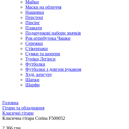
Майки
Маски на обличчя
Нашивки
Перстені
Пірсінг
Плакати
Подарункові набори значків
Рок-атрибутика Чашки
Сережки
Стікерпаки
Сумки та шопери
Туніки,Легінси
Футболки
Футболки з довгим рукавом
Худі, кенгуру
Шапки
Шарфи
Головна
Гітари та обладнання
Класичні гітари
Класична гітара Corina F500052
2 366 грн