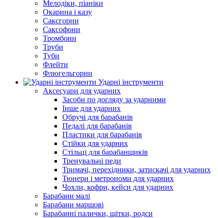
Мелодіки, піаніки
Окарина і казу
Саксгорни
Саксофони
Тромбони
Труби
Туби
Флейти
Флюгельгорни
Ударні інструменти
Аксесуари для ударних
Засоби по догляду за ударними
Інше для ударних
Обручі для барабанів
Педалі для барабанів
Пластики для барабанів
Стійки для ударних
Стільці для барабанщиків
Тренувальні педи
Тримачі, перехідники, затискачі для ударних
Тюнери і метрономи для ударних
Чохли, кофри, кейси для ударних
Барабани малі
Барабани маршові
Барабанні палички, щітки, родси