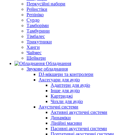
Перкусійні набори
Рейнстіки
Репініко
Сурдо
Тамборіми
Тамбурини
Тімбалес
Трикутники
Ханги
Чаймес
Шейкери
Обладнання
Звукове обладнання
DJ-мікшери та контролери
Аксесуари для аудіо
Адаптери для аудіо
Інше для аудіо
Картриджі
Чохли для аудіо
Акустичні системи
Активні акустичні системи
Динаміки
Лінійні масиви
Пасивні акустичні системи
Портативні акустичні системи