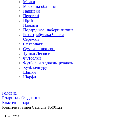
Майки
Маски на обличчя
Нашивки
Перстені
Пірсінг
Плакати
Подарункові набори значків
Рок-атрибутика Чашки
Сережки
Стікерпаки
Сумки та шопери
Туніки,Легінси
Футболки
Футболки з довгим рукавом
Худі, кенгуру
Шапки
Шарфи
Головна
Гітари та обладнання
Класичні гітари
Класична гітара Cataluna F500122
1 828 грн