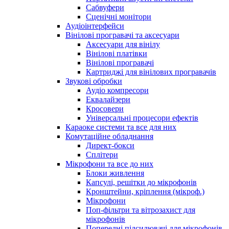
Сабвуфери
Сценічні монітори
Аудіоінтерфейси
Вінілові програвачі та аксесуари
Аксесуари для вінілу
Вінілові платівки
Вінілові програвачі
Картриджі для вінілових програвачів
Звукові обробки
Аудіо компресори
Еквалайзери
Кросовери
Універсальні процесори ефектів
Караоке системи та все для них
Комутаційне обладнання
Директ-бокси
Сплітери
Мікрофони та все до них
Блоки живлення
Капсулі, решітки до мікрофонів
Кронштейни, кріплення (мікроф.)
Мікрофони
Поп-фільтри та вітрозахист для
мікрофонів
Попередні підсилювачі для мікрофонів