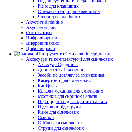
Педалі сустейна та педальні блоки
Різне для клавішних
Стійки і стенди для клавішних
Чохли для клавішних
Акустичні піаніно
Акустичні роялі
Синтезатори
Цифрові органи
Цифрові піаніно
Цифрові роялі
Смичкові інструменти
Аксесуари та комплектуючі для смичкових
Аксесуар Сурдинка
Диригентські палички
Засоби по догляду за смичковими
Камертони для смичкових
Каніфоль
Кілкова механіка для смичкових
Мостики для скрипок і альтів
Підборiдники для скрипок і альтів
Підставки під струни
Різне для смичкових
Смички
Стійки для смичкових
Струни для смичкових