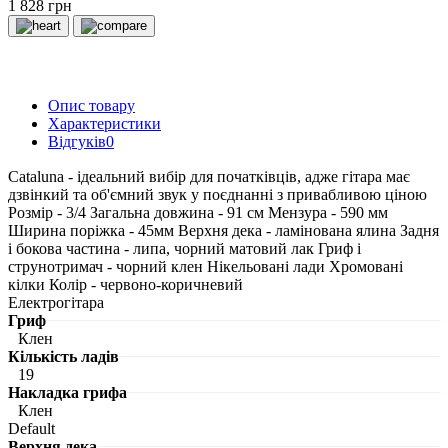
1 828 грн
Опис товару
Характеристики
Відгуків
0
Cataluna - ідеальний вибір для початківців, адже гітара має
дзвінкий та об'ємний звук у поєднанні з привабливою ціною
Розмір - 3/4 Загальна довжина - 91 см Мензура - 590 мм
Ширина поріжка - 45мм Верхня дека - ламінована ялина Задня
і бокова частина - липа, чорний матовий лак Гриф і
струнотримач - чорний клен Нікельовані лади Хромовані
кілки Колір - червоно-коричневий
Електрогітара
Гриф
Клен
Кількість ладів
19
Накладка грифа
Клен
Default
Верхня дека