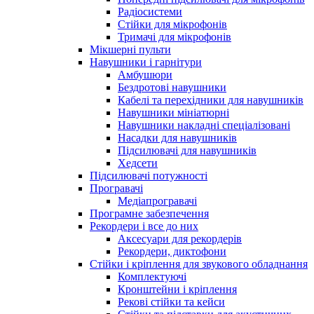
Радіосистеми
Стійки для мікрофонів
Тримачі для мікрофонів
Мікшерні пульти
Навушники і гарнітури
Амбушюри
Бездротові навушники
Кабелі та перехідники для навушників
Навушники мініатюрні
Навушники накладні спеціалізовані
Насадки для навушників
Підсилювачі для навушників
Хедсети
Підсилювачі потужності
Програвачі
Медіапрогравачі
Програмне забезпечення
Рекордери і все до них
Аксесуари для рекордерів
Рекордери, диктофони
Стійки і кріплення для звукового обладнання
Комплектуючі
Кронштейни і кріплення
Рекові стійки та кейси