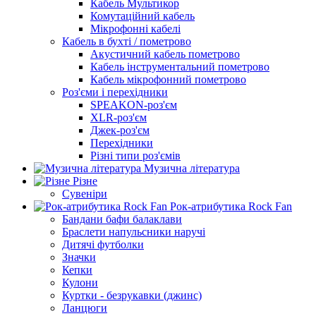
Кабель Мультикор
Комутаційний кабель
Мікрофонні кабелі
Кабель в бухті / пометрово
Акустичний кабель пометрово
Кабель інструментальний пометрово
Кабель мікрофонний пометрово
Роз'єми і перехідники
SPEAKON-роз'єм
XLR-роз'єм
Джек-роз'єм
Перехідники
Різні типи роз'ємів
Музична література
Різне
Сувеніри
Рок-атрибутика Rock Fan
Бандани бафи балаклави
Браслети напульсники наручі
Дитячі футболки
Значки
Кепки
Кулони
Куртки - безрукавки (джинс)
Ланцюги