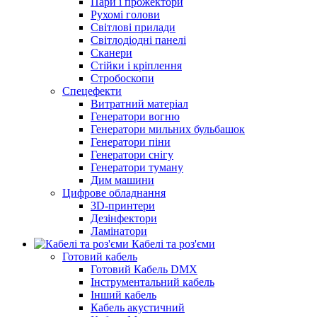
Пари і прожектори
Рухомі голови
Світлові прилади
Світлодіодні панелі
Сканери
Стійки і кріплення
Стробоскопи
Спецефекти
Витратний матеріал
Генератори вогню
Генератори мильних бульбашок
Генератори піни
Генератори снігу
Генератори туману
Дим машини
Цифрове обладнання
3D-принтери
Дезінфектори
Ламінатори
Кабелі та роз'єми
Готовий кабель
Готовий Кабель DMX
Інструментальний кабель
Інший кабель
Кабель акустичний