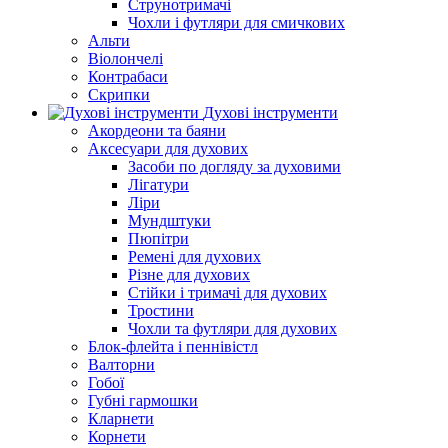
Струнотримачі
Чохли і футляри для смичкових
Альти
Віолончелі
Контрабаси
Скрипки
Духові інструменти
Акордеони та баяни
Аксесуари для духових
Засоби по догляду за духовими
Лігатури
Ліри
Мундштуки
Пюпітри
Ремені для духових
Різне для духових
Стійки і тримачі для духових
Тростини
Чохли та футляри для духових
Блок-флейта і пеннівістл
Валторни
Гобої
Губні гармошки
Кларнети
Корнети