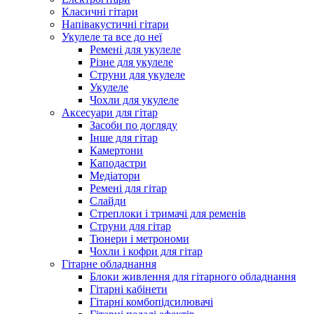
Класичні гітари
Напівакустичні гітари
Укулеле та все до неї
Ремені для укулеле
Різне для укулеле
Струни для укулеле
Укулеле
Чохли для укулеле
Аксесуари для гітар
Засоби по догляду
Інше для гітар
Камертони
Каподастри
Медіатори
Ремені для гітар
Слайди
Стреплоки і тримачі для ременів
Струни для гітар
Тюнери і метрономи
Чохли і кофри для гітар
Гітарне обладнання
Блоки живлення для гітарного обладнання
Гітарні кабінети
Гітарні комбопідсилювачі