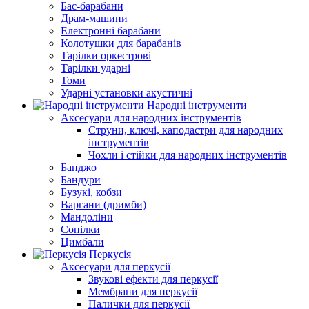
Бас-барабани
Драм-машини
Електронні барабани
Колотушки для барабанів
Тарілки оркестрові
Тарілки ударні
Томи
Ударні установки акустичні
Народні інструменти
Аксесуари для народних інструментів
Струни, ключі, каподастри для народних
інструментів
Чохли і стійки для народних інструментів
Банджо
Бандури
Бузукі, кобзи
Варгани (дримби)
Мандоліни
Сопілки
Цимбали
Перкусія
Аксесуари для перкусії
Звукові ефекти для перкусії
Мембрани для перкусії
Палички для перкусії