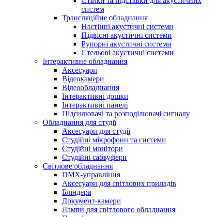
Стійки та підставки для акустичних
систем
Трансляційне обладнання
Настінні акустичні системи
Підвісні акустичні системи
Рупорні акустичні системи
Стельові акустичні системи
Інтерактивне обладнання
Аксесуари
Відеокамери
Відеообладнання
Інтерактивні дошки
Інтерактивні панелі
Підсилювачі та розподілювачі сигналу
Обладнання для студії
Аксесуари для студії
Студійні мікрофони та системи
Студійні монітори
Студійні сабвуфери
Світлове обладнання
DMX-управління
Аксесуари для світлових приладів
Бліндера
Документ-камери
Лампи для світлового обладнання