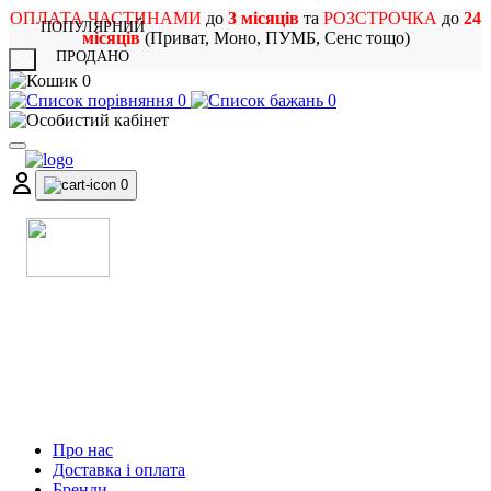
ОПЛАТА ЧАСТИНАМИ
до
3 місяців
та
РОЗСТРОЧКА
до
24
ПОПУЛЯРНИЙ
місяців
(Приват, Моно, ПУМБ, Сенс тощо)
ПРОДАНО
X
0
0
0
0
МАГАЗИН
МУЗИЧНИХ ІНСТРУМЕНТІВ
ТА РОК АТРИБУТИКИ
Про нас
Доставка і оплата
Бренди