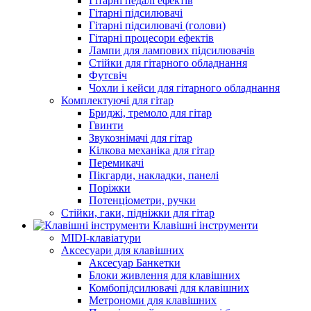
Гітарні педалі ефектів
Гітарні підсилювачі
Гітарні підсилювачі (голови)
Гітарні процесори ефектів
Лампи для лампових підсилювачів
Стійки для гітарного обладнання
Футсвіч
Чохли і кейси для гітарного обладнання
Комплектуючі для гітар
Бриджі, тремоло для гітар
Гвинти
Звукознімачі для гітар
Кілкова механіка для гітар
Перемикачі
Пікгарди, накладки, панелі
Поріжки
Потенціометри, ручки
Стійки, гаки, підніжки для гітар
Клавішні інструменти
MIDI-клавіатури
Аксесуари для клавішних
Аксесуар Банкетки
Блоки живлення для клавішних
Комбопідсилювачі для клавішних
Метрономи для клавішних