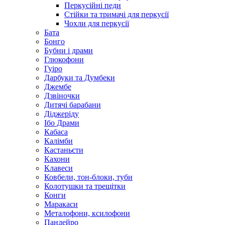
Перкусійні педи
Стійки та тримачі для перкусії
Чохли для перкусії
Бата
Бонго
Бубни і драми
Глюкофони
Гуіро
Дарбуки та Думбеки
Джембе
Дзвіночки
Дитячі барабани
Діджеріду
Ібо Драми
Кабаса
Калімби
Кастаньєти
Кахони
Клавеси
Ковбели, тон-блоки, туби
Колотушки та трещітки
Конги
Маракаси
Металофони, ксилофони
Пандейро