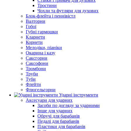
Стійки і тримачі для духових
Тростини
Чохли та футляри для духових
Блок-флейта і пеннівістл
Валторни
Гобої
Губні гармошки
Кларнети
Корнети
Мелодіки, піаніки
Окарина і казу
Саксгорни
Саксофони
Тромбони
Труби
Туби
Флейти
Флюгельгорни
Ударні інструменти
Аксесуари для ударних
Засоби по догляду за ударними
Інше для ударних
Обручі для барабанів
Педалі для барабанів
Пластики для барабанів