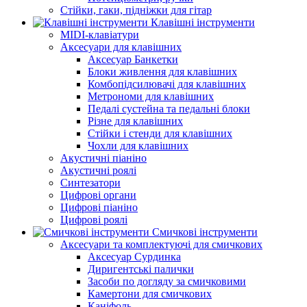
Стійки, гаки, підніжки для гітар
Клавішні інструменти
MIDI-клавіатури
Аксесуари для клавішних
Аксесуар Банкетки
Блоки живлення для клавішних
Комбопідсилювачі для клавішних
Метрономи для клавішних
Педалі сустейна та педальні блоки
Різне для клавішних
Стійки і стенди для клавішних
Чохли для клавішних
Акустичні піаніно
Акустичні роялі
Синтезатори
Цифрові органи
Цифрові піаніно
Цифрові роялі
Смичкові інструменти
Аксесуари та комплектуючі для смичкових
Аксесуар Сурдинка
Диригентські палички
Засоби по догляду за смичковими
Камертони для смичкових
Каніфоль