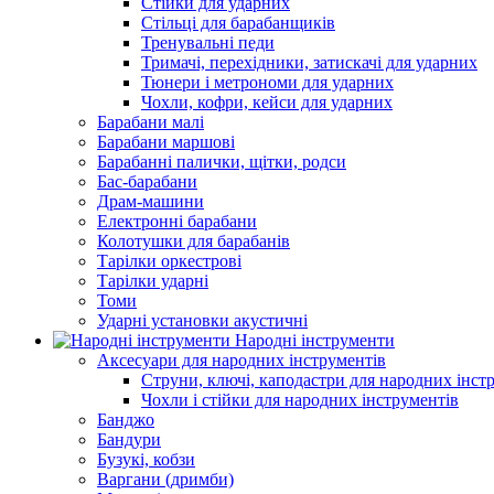
Стійки для ударних
Стільці для барабанщиків
Тренувальні педи
Тримачі, перехідники, затискачі для ударних
Тюнери і метрономи для ударних
Чохли, кофри, кейси для ударних
Барабани малі
Барабани маршові
Барабанні палички, щітки, родси
Бас-барабани
Драм-машини
Електронні барабани
Колотушки для барабанів
Тарілки оркестрові
Тарілки ударні
Томи
Ударні установки акустичні
Народні інструменти
Аксесуари для народних інструментів
Струни, ключі, каподастри для народних інст
Чохли і стійки для народних інструментів
Банджо
Бандури
Бузукі, кобзи
Варгани (дримби)