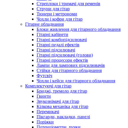
Стреплоки і тримачі для ременів
Струни для гітар
Тюнери і метрономи
Чохли і кофри для гітар
Гітарне обладнання
Блоки живлення для гітарного обладнання
Гітарні кабінети
Гітарні комбопідсилювачі
Гітарні педалі ефектів
Гітарні підсилювачі
Гітарні підсилювачі (голови)
Гітарні процесори ефектів
Лампи для лампових підсилювачів
Стійки для гітарного обладнання
Футсвіч
Чохли і кейси для гітарного обладнання
Комплектуючі для гітар
Бриджі, тремоло для гітар
Гвинти
Звукознімачі для гітар
Кілкова механіка для гітар
Перемикачі
Пікгарди, накладки, панелі
Поріжки
Потенціометри, ручки