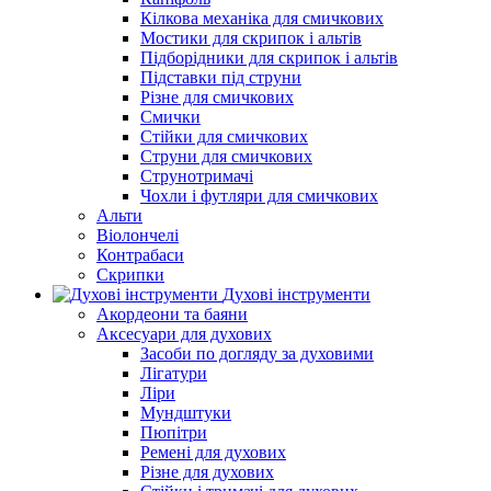
Кілкова механіка для смичкових
Мостики для скрипок і альтів
Підборiдники для скрипок і альтів
Підставки під струни
Різне для смичкових
Смички
Стійки для смичкових
Струни для смичкових
Струнотримачі
Чохли і футляри для смичкових
Альти
Віолончелі
Контрабаси
Скрипки
Духові інструменти
Акордеони та баяни
Аксесуари для духових
Засоби по догляду за духовими
Лігатури
Ліри
Мундштуки
Пюпітри
Ремені для духових
Різне для духових