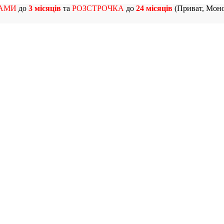
АМИ
до
3 місяців
та
РОЗСТРОЧКА
до
24 місяців
(Приват, Моно