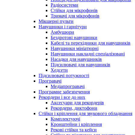
Радіосистеми
Стійки для мікрофонів
Тримачі для мікрофонів
Мікшерні пульти
Навушники і гарнітури
Амбушюри
Бездротові навушники
Кабелі та перехідники для навушників
Навушники мініатюрні
Навушники накладні спеціалізовані
Насадки для навушників
Підсилювачі для навушників
Хедсети
Підсилювачі потужності
Програвачі
Медіапрогравачі
Програмне забезпечення
Рекордери і все до них
Аксесуари для рекордерів
Рекордери, диктофони
Стійки і кріплення для звукового обладнання
Комплектуючі
Кронштейни і кріплення
Рекові стійки та кейси