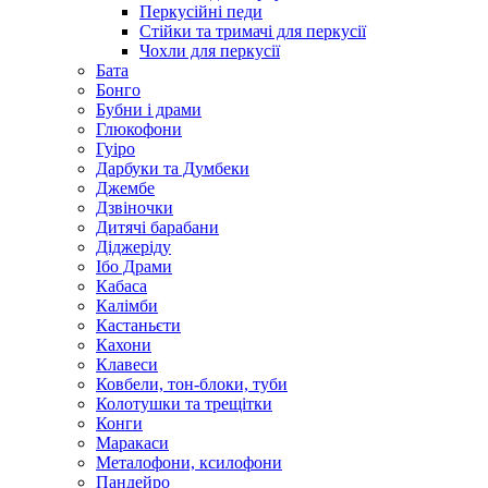
Перкусійні педи
Стійки та тримачі для перкусії
Чохли для перкусії
Бата
Бонго
Бубни і драми
Глюкофони
Гуіро
Дарбуки та Думбеки
Джембе
Дзвіночки
Дитячі барабани
Діджеріду
Ібо Драми
Кабаса
Калімби
Кастаньєти
Кахони
Клавеси
Ковбели, тон-блоки, туби
Колотушки та трещітки
Конги
Маракаси
Металофони, ксилофони
Пандейро