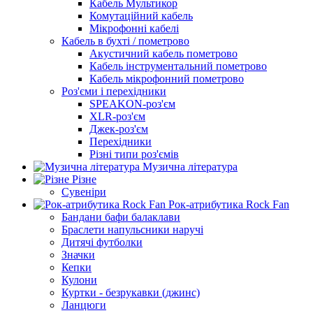
Кабель Мультикор
Комутаційний кабель
Мікрофонні кабелі
Кабель в бухті / пометрово
Акустичний кабель пометрово
Кабель інструментальний пометрово
Кабель мікрофонний пометрово
Роз'єми і перехідники
SPEAKON-роз'єм
XLR-роз'єм
Джек-роз'єм
Перехідники
Різні типи роз'ємів
Музична література
Різне
Сувеніри
Рок-атрибутика Rock Fan
Бандани бафи балаклави
Браслети напульсники наручі
Дитячі футболки
Значки
Кепки
Кулони
Куртки - безрукавки (джинс)
Ланцюги