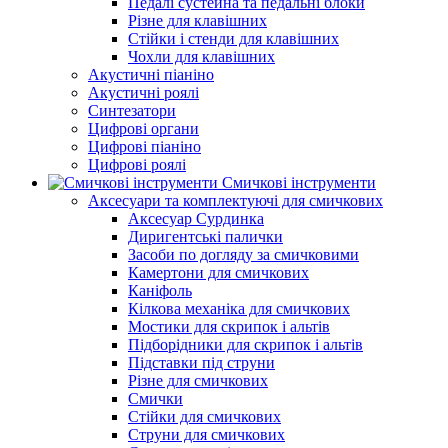
Педалі сустейна та педальні блоки
Різне для клавішних
Стійки і стенди для клавішних
Чохли для клавішних
Акустичні піаніно
Акустичні роялі
Синтезатори
Цифрові органи
Цифрові піаніно
Цифрові роялі
Смичкові інструменти
Аксесуари та комплектуючі для смичкових
Аксесуар Сурдинка
Диригентські палички
Засоби по догляду за смичковими
Камертони для смичкових
Каніфоль
Кілкова механіка для смичкових
Мостики для скрипок і альтів
Підборiдники для скрипок і альтів
Підставки під струни
Різне для смичкових
Смички
Стійки для смичкових
Струни для смичкових