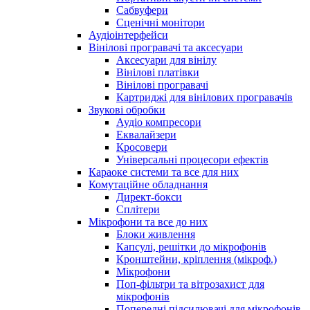
Сабвуфери
Сценічні монітори
Аудіоінтерфейси
Вінілові програвачі та аксесуари
Аксесуари для вінілу
Вінілові платівки
Вінілові програвачі
Картриджі для вінілових програвачів
Звукові обробки
Аудіо компресори
Еквалайзери
Кросовери
Універсальні процесори ефектів
Караоке системи та все для них
Комутаційне обладнання
Директ-бокси
Сплітери
Мікрофони та все до них
Блоки живлення
Капсулі, решітки до мікрофонів
Кронштейни, кріплення (мікроф.)
Мікрофони
Поп-фільтри та вітрозахист для
мікрофонів
Попередні підсилювачі для мікрофонів