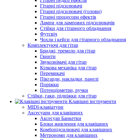
Гітарні педалі ефектів
Гітарні підсилювачі
Гітарні підсилювачі (голови)
Гітарні процесори ефектів
Лампи для лампових підсилювачів
Стійки для гітарного обладнання
Футсвіч
Чохли і кейси для гітарного обладнання
Комплектуючі для гітар
Бриджі, тремоло для гітар
Гвинти
Звукознімачі для гітар
Кілкова механіка для гітар
Перемикачі
Пікгарди, накладки, панелі
Поріжки
Потенціометри, ручки
Стійки, гаки, підніжки для гітар
Клавішні інструменти
MIDI-клавіатури
Аксесуари для клавішних
Аксесуар Банкетки
Блоки живлення для клавішних
Комбопідсилювачі для клавішних
Метрономи для клавішних