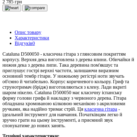
2 785 грн
Опис товару
Характеристики
Відгуків
0
Cataluna D500050 - класична гітара з глянсовим покриттям
корпусу. Верхня дека виготовлена з дерева ялини. Обичайки й
нижня дека з дерева липи. Така деревина пом'якшує та
приглушує гострі верхні частоти, залишаючи виразним
основний тембр гітари. У нижньому регістрі ноти звучать
об'ємно й читабельно. Корпус коричневого кольору. Гриф та
струнотримач (брідж) виготовляються з клену. Лади вкриті
шаром нікелю. Cataluna D500050 має класичну іспанську
форму голови грифа й накладку з червоного дерева. Гітара
обладнана хромованою кілковою механікою з акриловими
ручками, яка надійно тримає стрій. Ця
класична гітара
-
ідеальний інструмент для навчання. Початківцям легко й
зручно грати на цьому інструменті, а приємний звук
спонукатиме до нових занять.
Технічні характеристики: