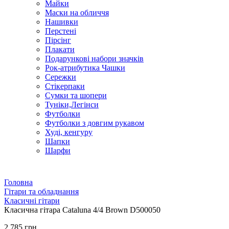
Майки
Маски на обличчя
Нашивки
Перстені
Пірсінг
Плакати
Подарункові набори значків
Рок-атрибутика Чашки
Сережки
Стікерпаки
Сумки та шопери
Туніки,Легінси
Футболки
Футболки з довгим рукавом
Худі, кенгуру
Шапки
Шарфи
Головна
Гітари та обладнання
Класичні гітари
Класична гітара Cataluna 4/4 Brown D500050
2 785 грн