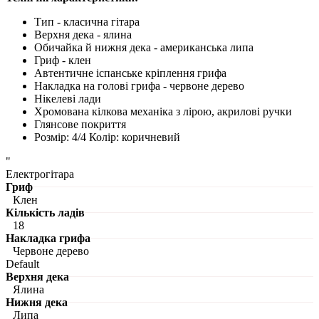
Тип - класична гітара
Верхня дека - ялина
Обичайка й нижня дека - американська липа
Гриф - клен
Автентичне іспанське кріплення грифа
Накладка на голові грифа - червоне дерево
Нікелеві лади
Хромована кілкова механіка з лірою, акрилові ручки
Глянсове покриття
Розмір: 4/4 Колір: коричневий
"
Електрогітара
Гриф
Клен
Кількість ладів
18
Накладка грифа
Червоне дерево
Default
Верхня дека
Ялина
Нижня дека
Липа