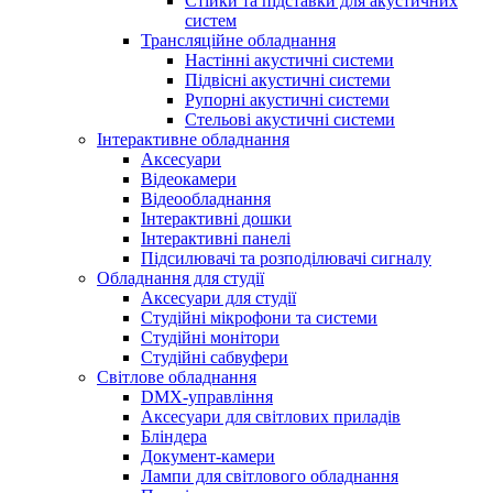
Стійки та підставки для акустичних
систем
Трансляційне обладнання
Настінні акустичні системи
Підвісні акустичні системи
Рупорні акустичні системи
Стельові акустичні системи
Інтерактивне обладнання
Аксесуари
Відеокамери
Відеообладнання
Інтерактивні дошки
Інтерактивні панелі
Підсилювачі та розподілювачі сигналу
Обладнання для студії
Аксесуари для студії
Студійні мікрофони та системи
Студійні монітори
Студійні сабвуфери
Світлове обладнання
DMX-управління
Аксесуари для світлових приладів
Бліндера
Документ-камери
Лампи для світлового обладнання