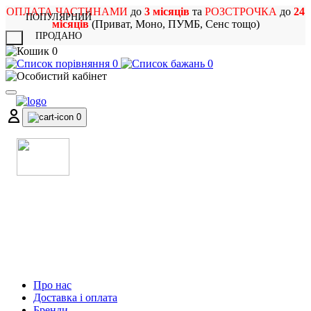
ОПЛАТА ЧАСТИНАМИ
до
3 місяців
та
РОЗСТРОЧКА
до
24
ПОПУЛЯРНИЙ
місяців
(Приват, Моно, ПУМБ, Сенс тощо)
ПРОДАНО
X
0
0
0
0
МАГАЗИН
МУЗИЧНИХ ІНСТРУМЕНТІВ
ТА РОК АТРИБУТИКИ
Про нас
Доставка і оплата
Бренди