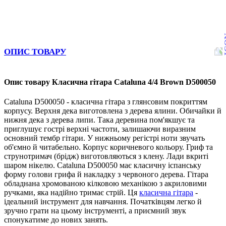
ОПИС ТОВАРУ
Опис товару Класична гітара Cataluna 4/4 Brown D500050
Cataluna D500050 - класична гітара з глянсовим покриттям
корпусу. Верхня дека виготовлена з дерева ялини. Обичайки й
нижня дека з дерева липи. Така деревина пом'якшує та
приглушує гострі верхні частоти, залишаючи виразним
основний тембр гітари. У нижньому регістрі ноти звучать
об'ємно й читабельно. Корпус коричневого кольору. Гриф та
струнотримач (брідж) виготовляються з клену. Лади вкриті
шаром нікелю. Cataluna D500050 має класичну іспанську
форму голови грифа й накладку з червоного дерева. Гітара
обладнана хромованою кілковою механікою з акриловими
ручками, яка надійно тримає стрій. Ця
класична гітара
-
ідеальний інструмент для навчання. Початківцям легко й
зручно грати на цьому інструменті, а приємний звук
спонукатиме до нових занять.