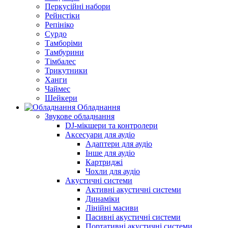
Перкусійні набори
Рейнстіки
Репініко
Сурдо
Тамборіми
Тамбурини
Тімбалес
Трикутники
Ханги
Чаймес
Шейкери
Обладнання
Звукове обладнання
DJ-мікшери та контролери
Аксесуари для аудіо
Адаптери для аудіо
Інше для аудіо
Картриджі
Чохли для аудіо
Акустичні системи
Активні акустичні системи
Динаміки
Лінійні масиви
Пасивні акустичні системи
Портативні акустичні системи