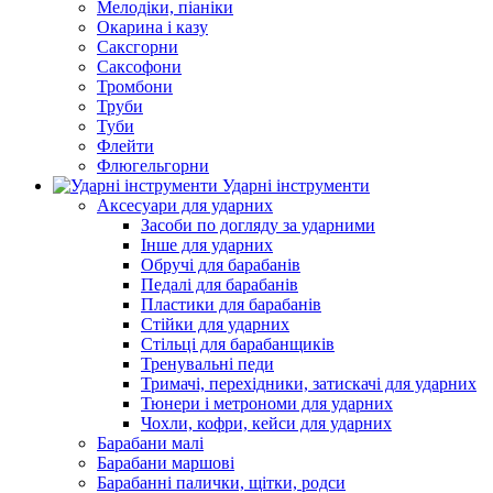
Мелодіки, піаніки
Окарина і казу
Саксгорни
Саксофони
Тромбони
Труби
Туби
Флейти
Флюгельгорни
Ударні інструменти
Аксесуари для ударних
Засоби по догляду за ударними
Інше для ударних
Обручі для барабанів
Педалі для барабанів
Пластики для барабанів
Стійки для ударних
Стільці для барабанщиків
Тренувальні педи
Тримачі, перехідники, затискачі для ударних
Тюнери і метрономи для ударних
Чохли, кофри, кейси для ударних
Барабани малі
Барабани маршові
Барабанні палички, щітки, родси