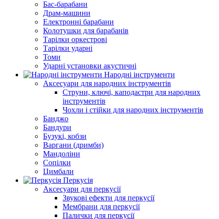
Бас-барабани
Драм-машини
Електронні барабани
Колотушки для барабанів
Тарілки оркестрові
Тарілки ударні
Томи
Ударні установки акустичні
Народні інструменти
Аксесуари для народних інструментів
Струни, ключі, каподастри для народних
інструментів
Чохли і стійки для народних інструментів
Банджо
Бандури
Бузукі, кобзи
Варгани (дримби)
Мандоліни
Сопілки
Цимбали
Перкусія
Аксесуари для перкусії
Звукові ефекти для перкусії
Мембрани для перкусії
Палички для перкусії