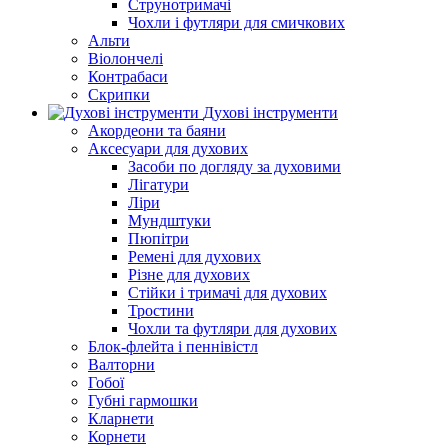
Струнотримачі
Чохли і футляри для смичкових
Альти
Віолончелі
Контрабаси
Скрипки
Духові інструменти
Акордеони та баяни
Аксесуари для духових
Засоби по догляду за духовими
Лігатури
Ліри
Мундштуки
Пюпітри
Ремені для духових
Різне для духових
Стійки і тримачі для духових
Тростини
Чохли та футляри для духових
Блок-флейта і пеннівістл
Валторни
Гобої
Губні гармошки
Кларнети
Корнети