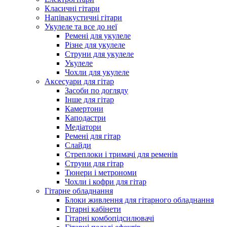
Класичні гітари
Напівакустичні гітари
Укулеле та все до неї
Ремені для укулеле
Різне для укулеле
Струни для укулеле
Укулеле
Чохли для укулеле
Аксесуари для гітар
Засоби по догляду
Інше для гітар
Камертони
Каподастри
Медіатори
Ремені для гітар
Слайди
Стреплоки і тримачі для ременів
Струни для гітар
Тюнери і метрономи
Чохли і кофри для гітар
Гітарне обладнання
Блоки живлення для гітарного обладнання
Гітарні кабінети
Гітарні комбопідсилювачі