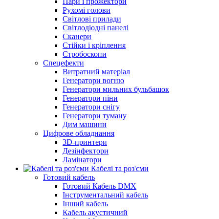
Пари і прожектори
Рухомі голови
Світлові прилади
Світлодіодні панелі
Сканери
Стійки і кріплення
Стробоскопи
Спецефекти
Витратний матеріал
Генератори вогню
Генератори мильних бульбашок
Генератори піни
Генератори снігу
Генератори туману
Дим машини
Цифрове обладнання
3D-принтери
Дезінфектори
Ламінатори
Кабелі та роз'єми
Готовий кабель
Готовий Кабель DMX
Інструментальний кабель
Інший кабель
Кабель акустичний