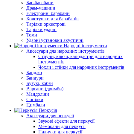
Бас-барабани
Драм-машини
Електронні барабани
Колотушки для барабанів
Тарілки оркестрові
Тарілки ударні
Томи
Ударні установки акустичні
Народні інструменти
Аксесуари для народних інструментів
Струни, ключі, каподастри для народних
інструментів
Чохли і стійки для народних інструментів
Банджо
Бандури
Бузукі, кобзи
Варгани (дримби)
Мандоліни
Сопілки
Цимбали
Перкусія
Аксесуари для перкусії
Звукові ефекти для перкусії
Мембрани для перкусії
Палички для перкусії