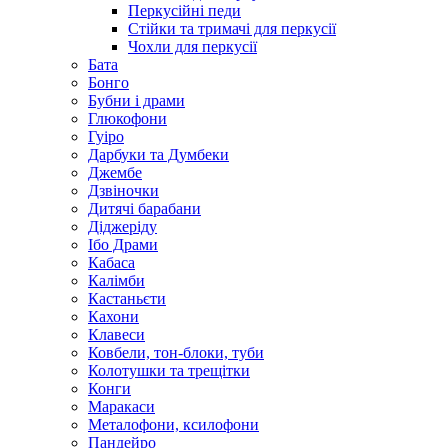
Перкусійні педи
Стійки та тримачі для перкусії
Чохли для перкусії
Бата
Бонго
Бубни і драми
Глюкофони
Гуіро
Дарбуки та Думбеки
Джембе
Дзвіночки
Дитячі барабани
Діджеріду
Ібо Драми
Кабаса
Калімби
Кастаньєти
Кахони
Клавеси
Ковбели, тон-блоки, туби
Колотушки та трещітки
Конги
Маракаси
Металофони, ксилофони
Пандейро