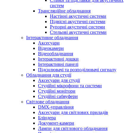
Стійки та підставки для акустичних
систем
Трансляційне обладнання
Настінні акустичні системи
Підвісні акустичні системи
Рупорні акустичні системи
Стельові акустичні системи
Інтерактивне обладнання
Аксесуари
Відеокамери
Відеообладнання
Інтерактивні дошки
Інтерактивні панелі
Підсилювачі та розподілювачі сигналу
Обладнання для студії
Аксесуари для студії
Студійні мікрофони та системи
Студійні монітори
Студійні сабвуфери
Світлове обладнання
DMX-управління
Аксесуари для світлових приладів
Бліндера
Документ-камери
Лампи для світлового обладнання