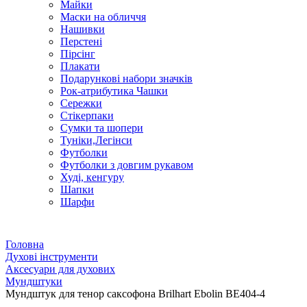
Майки
Маски на обличчя
Нашивки
Перстені
Пірсінг
Плакати
Подарункові набори значків
Рок-атрибутика Чашки
Сережки
Стікерпаки
Сумки та шопери
Туніки,Легінси
Футболки
Футболки з довгим рукавом
Худі, кенгуру
Шапки
Шарфи
Головна
Духові інструменти
Аксесуари для духових
Мундштуки
Мундштук для тенор саксофона Brilhart Ebolin BE404-4