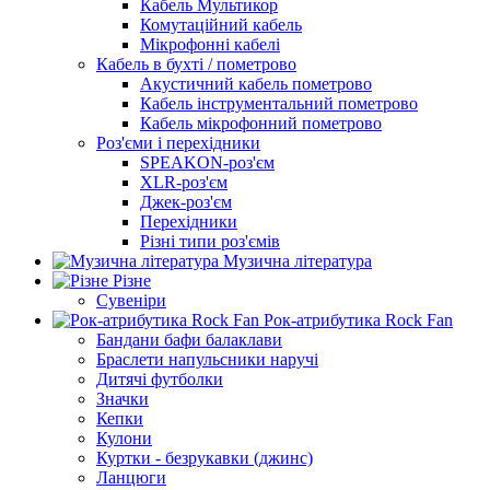
Кабель Мультикор
Комутаційний кабель
Мікрофонні кабелі
Кабель в бухті / пометрово
Акустичний кабель пометрово
Кабель інструментальний пометрово
Кабель мікрофонний пометрово
Роз'єми і перехідники
SPEAKON-роз'єм
XLR-роз'єм
Джек-роз'єм
Перехідники
Різні типи роз'ємів
Музична література
Різне
Сувеніри
Рок-атрибутика Rock Fan
Бандани бафи балаклави
Браслети напульсники наручі
Дитячі футболки
Значки
Кепки
Кулони
Куртки - безрукавки (джинс)
Ланцюги