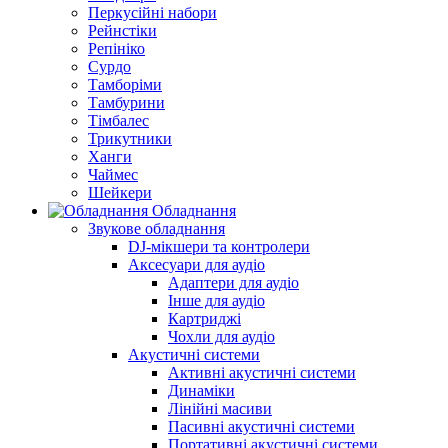
Перкусійні набори
Рейнстіки
Репініко
Сурдо
Тамборіми
Тамбурини
Тімбалес
Трикутники
Ханги
Чаймес
Шейкери
Обладнання
Звукове обладнання
DJ-мікшери та контролери
Аксесуари для аудіо
Адаптери для аудіо
Інше для аудіо
Картриджі
Чохли для аудіо
Акустичні системи
Активні акустичні системи
Динаміки
Лінійні масиви
Пасивні акустичні системи
Портативні акустичні системи