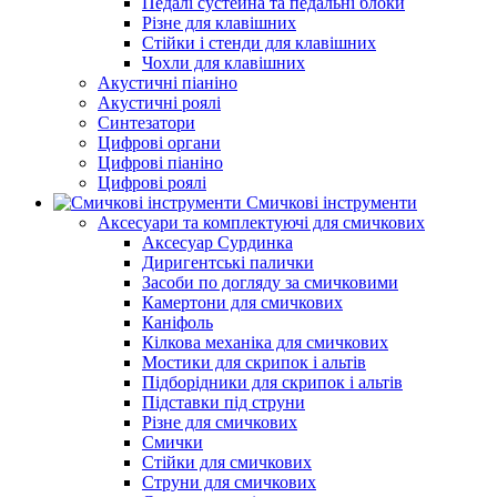
Педалі сустейна та педальні блоки
Різне для клавішних
Стійки і стенди для клавішних
Чохли для клавішних
Акустичні піаніно
Акустичні роялі
Синтезатори
Цифрові органи
Цифрові піаніно
Цифрові роялі
Смичкові інструменти
Аксесуари та комплектуючі для смичкових
Аксесуар Сурдинка
Диригентські палички
Засоби по догляду за смичковими
Камертони для смичкових
Каніфоль
Кілкова механіка для смичкових
Мостики для скрипок і альтів
Підборiдники для скрипок і альтів
Підставки під струни
Різне для смичкових
Смички
Стійки для смичкових
Струни для смичкових