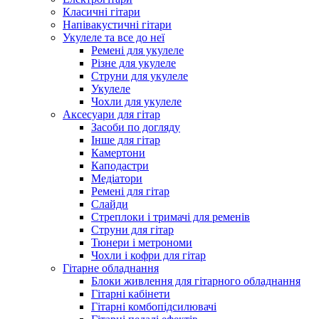
Класичні гітари
Напівакустичні гітари
Укулеле та все до неї
Ремені для укулеле
Різне для укулеле
Струни для укулеле
Укулеле
Чохли для укулеле
Аксесуари для гітар
Засоби по догляду
Інше для гітар
Камертони
Каподастри
Медіатори
Ремені для гітар
Слайди
Стреплоки і тримачі для ременів
Струни для гітар
Тюнери і метрономи
Чохли і кофри для гітар
Гітарне обладнання
Блоки живлення для гітарного обладнання
Гітарні кабінети
Гітарні комбопідсилювачі