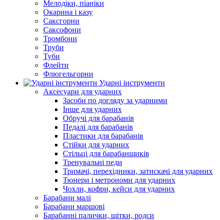
Мелодіки, піаніки
Окарина і казу
Саксгорни
Саксофони
Тромбони
Труби
Туби
Флейти
Флюгельгорни
Ударні інструменти
Аксесуари для ударних
Засоби по догляду за ударними
Інше для ударних
Обручі для барабанів
Педалі для барабанів
Пластики для барабанів
Стійки для ударних
Стільці для барабанщиків
Тренувальні педи
Тримачі, перехідники, затискачі для ударних
Тюнери і метрономи для ударних
Чохли, кофри, кейси для ударних
Барабани малі
Барабани маршові
Барабанні палички, щітки, родси