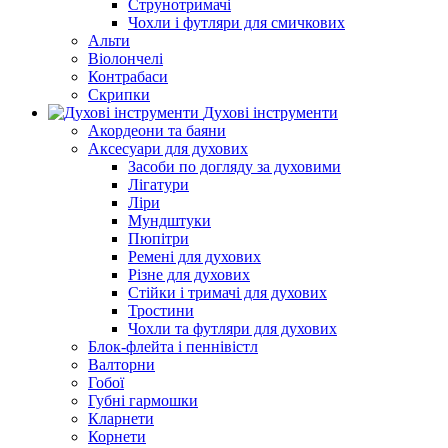
Струнотримачі
Чохли і футляри для смичкових
Альти
Віолончелі
Контрабаси
Скрипки
Духові інструменти
Акордеони та баяни
Аксесуари для духових
Засоби по догляду за духовими
Лігатури
Ліри
Мундштуки
Пюпітри
Ремені для духових
Різне для духових
Стійки і тримачі для духових
Тростини
Чохли та футляри для духових
Блок-флейта і пеннівістл
Валторни
Гобої
Губні гармошки
Кларнети
Корнети