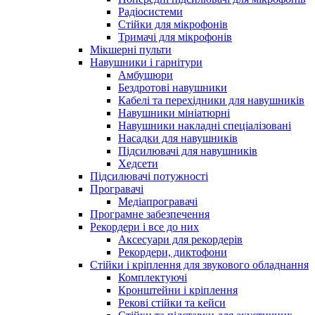
Радіосистеми
Стійки для мікрофонів
Тримачі для мікрофонів
Мікшерні пульти
Навушники і гарнітури
Амбушюри
Бездротові навушники
Кабелі та перехідники для навушників
Навушники мініатюрні
Навушники накладні спеціалізовані
Насадки для навушників
Підсилювачі для навушників
Хедсети
Підсилювачі потужності
Програвачі
Медіапрогравачі
Програмне забезпечення
Рекордери і все до них
Аксесуари для рекордерів
Рекордери, диктофони
Стійки і кріплення для звукового обладнання
Комплектуючі
Кронштейни і кріплення
Рекові стійки та кейси