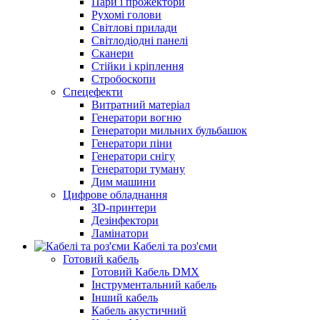
Пари і прожектори
Рухомі голови
Світлові прилади
Світлодіодні панелі
Сканери
Стійки і кріплення
Стробоскопи
Спецефекти
Витратний матеріал
Генератори вогню
Генератори мильних бульбашок
Генератори піни
Генератори снігу
Генератори туману
Дим машини
Цифрове обладнання
3D-принтери
Дезінфектори
Ламінатори
Кабелі та роз'єми
Готовий кабель
Готовий Кабель DMX
Інструментальний кабель
Інший кабель
Кабель акустичний