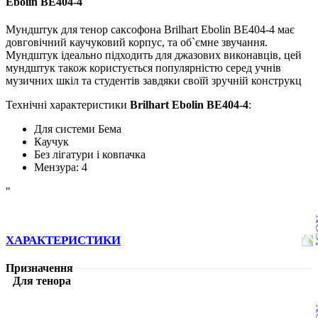
Ebolin BE404-4
Мундштук для тенор саксофона Brilhart Ebolin BE404-4 має
довговічний каучуковий корпус, та об`ємне звучання.
Мундштук ідеально підходить для джазових виконавців, цей
мундштук також користується популярністю серед учнів
музичних шкіл та студентів завдяки своїй зручній конструкц
Технічні характеристики
Brilhart Ebolin BE404-4
:
Для системи Бема
Каучук
Без лігатури і ковпачка
Мензура: 4
"
ХАРАКТЕРИСТИКИ
Призначення
Для тенора