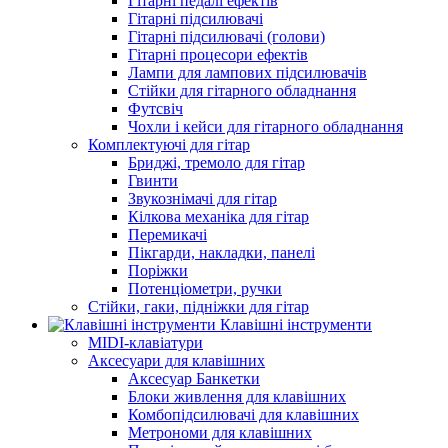
Гітарні педалі ефектів
Гітарні підсилювачі
Гітарні підсилювачі (голови)
Гітарні процесори ефектів
Лампи для лампових підсилювачів
Стійки для гітарного обладнання
Футсвіч
Чохли і кейси для гітарного обладнання
Комплектуючі для гітар
Бриджі, тремоло для гітар
Гвинти
Звукознімачі для гітар
Кілкова механіка для гітар
Перемикачі
Пікгарди, накладки, панелі
Поріжки
Потенціометри, ручки
Стійки, гаки, підніжки для гітар
Клавішні інструменти
MIDI-клавіатури
Аксесуари для клавішних
Аксесуар Банкетки
Блоки живлення для клавішних
Комбопідсилювачі для клавішних
Метрономи для клавішних