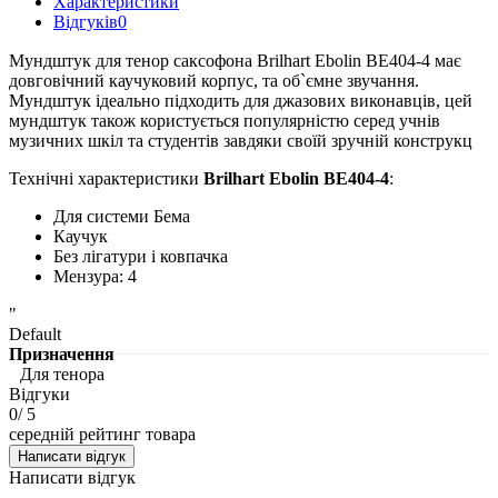
Характеристики
Відгуків
0
Мундштук для тенор саксофона Brilhart Ebolin BE404-4 має
довговічний каучуковий корпус, та об`ємне звучання.
Мундштук ідеально підходить для джазових виконавців, цей
мундштук також користується популярністю серед учнів
музичних шкіл та студентів завдяки своїй зручній конструкц
Технічні характеристики
Brilhart Ebolin BE404-4
:
Для системи Бема
Каучук
Без лігатури і ковпачка
Мензура: 4
"
Default
Призначення
Для тенора
Відгуки
0
/ 5
середній рейтинг товара
Написати відгук
Написати відгук