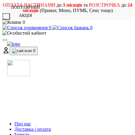
ОПЛАТА ЧАСТИНАМИ
до
3 місяців
та
РОЗСТРОЧКА
до
24
ПОПУЛЯРНИЙ
місяців
(Приват, Моно, ПУМБ, Сенс тощо)
АКЦІЯ
X
0
0
0
0
МАГАЗИН
МУЗИЧНИХ ІНСТРУМЕНТІВ
ТА РОК АТРИБУТИКИ
Про нас
Доставка і оплата
Бренди