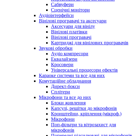
Сабвуфери
Сценічні монітори
Аудіоінтерфейси
Вінілові програвачі та аксесуари
Аксесуари для вінілу
Вінілові платівки
Вінілові програвачі
Картриджі для вінілових програвачів
Звукові обробки
Аудіо компресори
Еквалайзери
Кросовери
Універсальні процесори ефектів
Караоке системи та все для них
Комутаційне обладнання
Директ-бокси
Сплітери
Мікрофони та все до них
Блоки живлення
Капсулі, решітки до мікрофонів
Кронштейни, кріплення (мікроф.)
Мікрофони
Поп-фільтри та вітрозахист для
мікрофонів
Попередні підсилювачі для мікрофонів