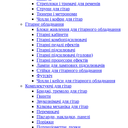
Стреплоки і тримачі для ременів
Струни для гітар
Тюнери і метрономи
Чохли і кофри для гітар
Гітарне обладнання
Блоки живлення для гітарного обладнання
Гітарні кабінети
Гітарні комбопідсилювачі
Гітарні педалі ефектів
Гітарні підсилювачі
Гітарні підсилювачі (голови)
Гітарні процесори ефектів
Лампи для лампових підсилювачів
Стійки для гітарного обладнання
Футсвіч
Чохли і кейси для гітарного обладнання
Комплектуючі для гітар
Бриджі, тремоло для гітар
Гвинти
Звукознімачі для гітар
Кілкова механіка для гітар
Перемикачі
Пікгарди, накладки, панелі
Поріжки
Потенціометри, ручки