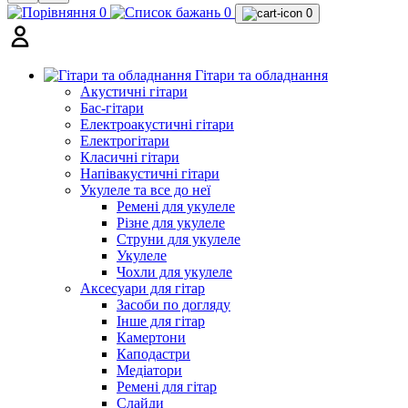
0
0
0
Гітари та обладнання
Акустичні гітари
Бас-гітари
Електроакустичні гітари
Електрогітари
Класичні гітари
Напівакустичні гітари
Укулеле та все до неї
Ремені для укулеле
Різне для укулеле
Струни для укулеле
Укулеле
Чохли для укулеле
Аксесуари для гітар
Засоби по догляду
Інше для гітар
Камертони
Каподастри
Медіатори
Ремені для гітар
Слайди