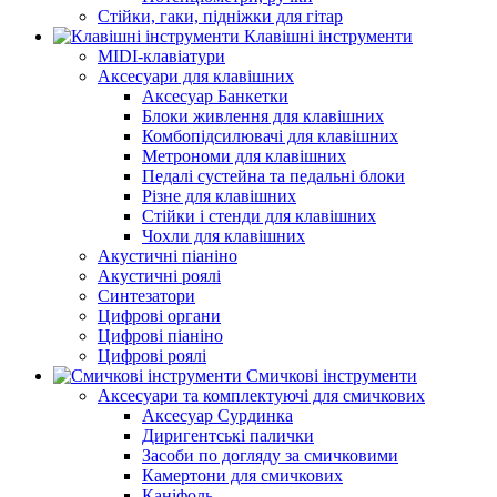
Стійки, гаки, підніжки для гітар
Клавішні інструменти
MIDI-клавіатури
Аксесуари для клавішних
Аксесуар Банкетки
Блоки живлення для клавішних
Комбопідсилювачі для клавішних
Метрономи для клавішних
Педалі сустейна та педальні блоки
Різне для клавішних
Стійки і стенди для клавішних
Чохли для клавішних
Акустичні піаніно
Акустичні роялі
Синтезатори
Цифрові органи
Цифрові піаніно
Цифрові роялі
Смичкові інструменти
Аксесуари та комплектуючі для смичкових
Аксесуар Сурдинка
Диригентські палички
Засоби по догляду за смичковими
Камертони для смичкових
Каніфоль