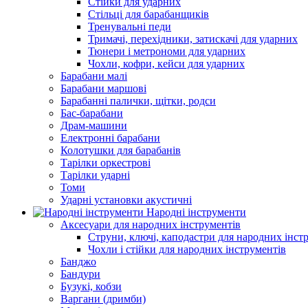
Стійки для ударних
Стільці для барабанщиків
Тренувальні педи
Тримачі, перехідники, затискачі для ударних
Тюнери і метрономи для ударних
Чохли, кофри, кейси для ударних
Барабани малі
Барабани маршові
Барабанні палички, щітки, родси
Бас-барабани
Драм-машини
Електронні барабани
Колотушки для барабанів
Тарілки оркестрові
Тарілки ударні
Томи
Ударні установки акустичні
Народні інструменти
Аксесуари для народних інструментів
Струни, ключі, каподастри для народних інст
Чохли і стійки для народних інструментів
Банджо
Бандури
Бузукі, кобзи
Варгани (дримби)