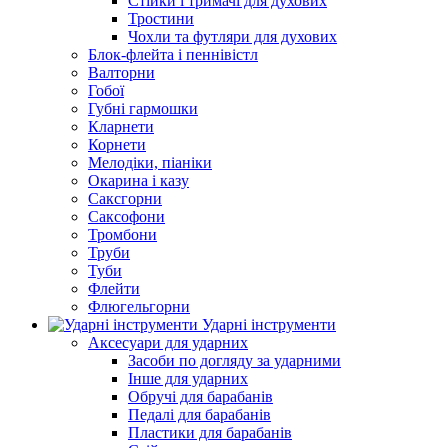
Стійки і тримачі для духових
Тростини
Чохли та футляри для духових
Блок-флейта і пеннівістл
Валторни
Гобої
Губні гармошки
Кларнети
Корнети
Мелодіки, піаніки
Окарина і казу
Саксгорни
Саксофони
Тромбони
Труби
Туби
Флейти
Флюгельгорни
Ударні інструменти
Аксесуари для ударних
Засоби по догляду за ударними
Інше для ударних
Обручі для барабанів
Педалі для барабанів
Пластики для барабанів