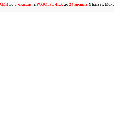
АМИ
до
3 місяців
та
РОЗСТРОЧКА
до
24 місяців
(Приват, Моно