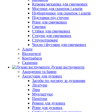
Кілкова механіка для смичкових
Мостики для скрипок і альтів
Підборiдники для скрипок і альтів
Підставки під струни
Різне для смичкових
Смички
Стійки для смичкових
Струни для смичкових
Струнотримачі
Чохли і футляри для смичкових
Альти
Віолончелі
Контрабаси
Скрипки
Духові інструменти
Акордеони та баяни
Аксесуари для духових
Засоби по догляду за духовими
Лігатури
Ліри
Мундштуки
Пюпітри
Ремені для духових
Різне для духових